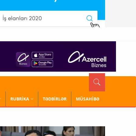
RUBRİKA
TƏDBİRLƏR
MÜSAHİBƏ