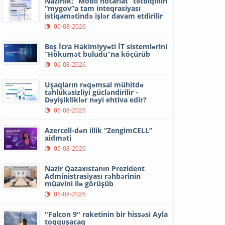
Nazirlik: “Mobil notariat” tətbiqinin
“mygov”a tam inteqrasiyası
istiqamətində işlər davam etdirilir
06-08-2026
Beş İcra Hakimiyyəti İT sistemlərini
“Hökumət buludu”na köçürüb
06-08-2026
Uşaqların rəqəmsal mühitdə
u startap Atatürkə məxsus
Bakıda keçirilən Seedstars Worl
təhlükəsizliyi gücləndirilir -
ərtəbə yaratdı-Fotolar
müsabiqəsinin qalibləri açıqland
Dəyişikliklər nəyi ehtiva edir?
05-08-2026
Azercell-dən illik “ZengimCELL”
xidməti
05-08-2026
Nazir Qazaxıstanın Prezident
Administrasiyası rəhbərinin
müavini ilə görüşüb
13 startap komandasının
təqdimatı - Fotolarda
KT Qadınlar Klubu 2 yaşını qeyd
05-08-2026
dir-Fotolar
"Falcon 9" raketinin bir hissəsi Ayla
toqquşacaq