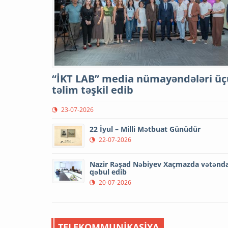
“İKT LAB” media nümayəndələri ü
təlim təşkil edib
23-07-2026
22 İyul – Milli Mətbuat Günüdür
22-07-2026
Nazir Rəşad Nəbiyev Xaçmazda vətənda
qəbul edib
20-07-2026
TELEKOMMUNİKASİYA