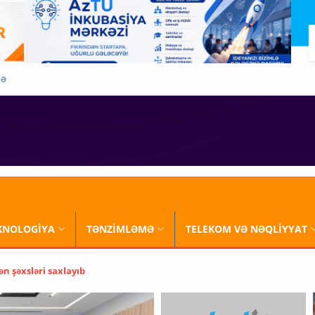
QƏ
XNOLOGİYA
TƏNZİMLƏMƏ
TELEKOM VƏ NƏQLİYYAT
ən şəxsləri saxlayıb