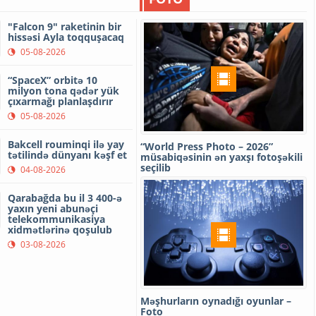
"Falcon 9" raketinin bir
hissəsi Ayla toqquşacaq
05-08-2026
“SpaceX” orbitə 10
milyon tona qədər yük
çıxarmağı planlaşdırır
05-08-2026
B
m
Bakcell rouminqi ilə yay
“World Press Photo – 2026”
tətilində dünyanı kəşf et
müsabiqəsinin ən yaxşı fotoşəkili
seçilib
04-08-2026
Qarabağda bu il 3 400-ə
yaxın yeni abunəçi
telekommunikasiya
xidmətlərinə qoşulub
03-08-2026
İ
e
Məşhurların oynadığı oyunlar –
Foto