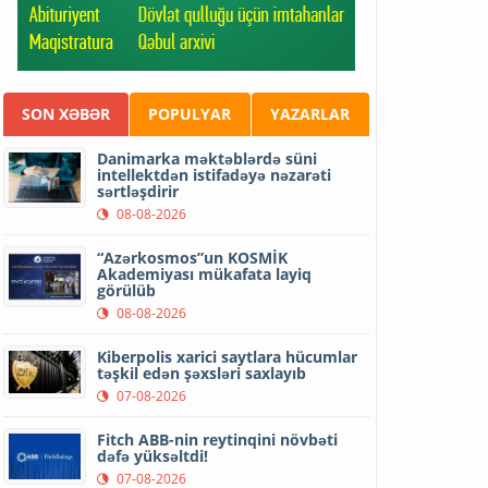
SON XƏBƏR
POPULYAR
YAZARLAR
Danimarka məktəblərdə süni
intellektdən istifadəyə nəzarəti
sərtləşdirir
08-08-2026
“Azərkosmos”un KOSMİK
Akademiyası mükafata layiq
görülüb
08-08-2026
Kiberpolis xarici saytlara hücumlar
təşkil edən şəxsləri saxlayıb
07-08-2026
Fitch ABB-nin reytinqini növbəti
dəfə yüksəltdi!
07-08-2026