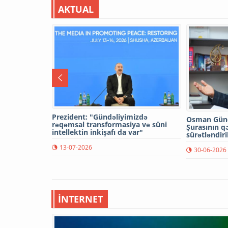
AKTUAL
Prezident: "Gündəliyimizdə
Osman Günd
rəqəmsal transformasiya və süni
Şurasının qə
intellektin inkişafı da var"
sürətləndiri
13-07-2026
30-06-2026
İNTERNET