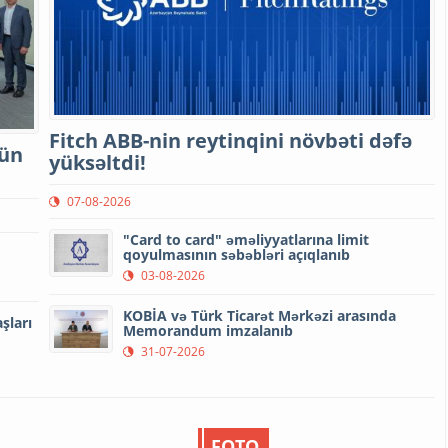
Fitch ABB-nin reytinqini növbəti dəfə
çün
yüksəltdi!
07-08-2026
"Card to card" əməliyyatlarına limit
qoyulmasının səbəbləri açıqlanıb
03-08-2026
KOBİA və Türk Ticarət Mərkəzi arasında
şları
Memorandum imzalanıb
31-07-2026
FOTO