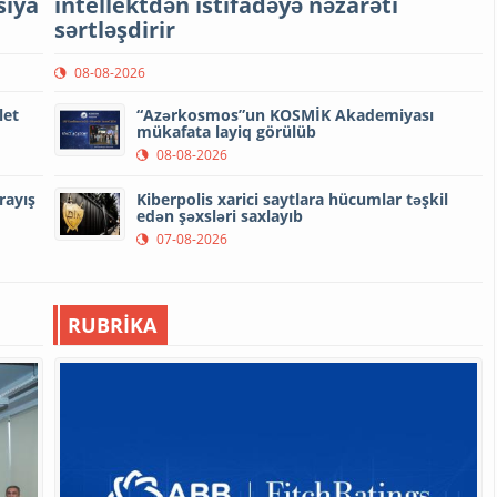
siya
intellektdən istifadəyə nəzarəti
sərtləşdirir
08-08-2026
let
“Azərkosmos”un KOSMİK Akademiyası
mükafata layiq görülüb
08-08-2026
rayış
Kiberpolis xarici saytlara hücumlar təşkil
edən şəxsləri saxlayıb
07-08-2026
RUBRİKA