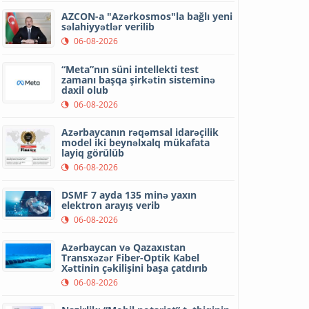
AZCON-a "Azərkosmos"la bağlı yeni
səlahiyyətlər verilib
06-08-2026
“Meta”nın süni intellekti test
zamanı başqa şirkətin sisteminə
daxil olub
06-08-2026
Azərbaycanın rəqəmsal idarəçilik
model iki beynəlxalq mükafata
layiq görülüb
06-08-2026
DSMF 7 ayda 135 minə yaxın
elektron arayış verib
06-08-2026
Azərbaycan və Qazaxıstan
Transxəzər Fiber-Optik Kabel
Xəttinin çəkilişini başa çatdırıb
06-08-2026