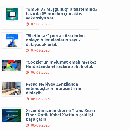
“Əmək və Məşğulluq” altsistemində
hazırda 65 mindən çox aktiv
vakansiya var
07-08-2026
“Biletim.az” portalı üzərindən
onlayn bilet alanların sayı 2
dəfəyədək artıb
07-08-2026
“Google”un məlumat emalı mərkəzi
Hindistanda etirazlara səbəb olub
06-08-2026
Rəşad Nəbiyev Zəngilanda
vətəndaşların müraciətlərini
dinləyib
06-08-2026
Xəzər dənizinin dibi ilə Trans-Xəzər
Fiber-Optik Kabel Xəttinin çəkilişi
başa çatıb
06-08-2026