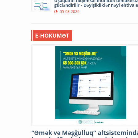
Uşaqların rəqəmsal mühitdə təhlükəsizl
gücləndirilir - Dəyişikliklər nəyi ehtiva 
05-08-2026
E-HÖKUMƏT
“Əmək və Məşğulluq” altsistemind