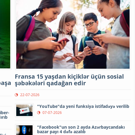
Fransa 15 yaşdan kiçiklər üçün sosial
başa
şəbəkələri qadağan edir
22-07-2026
"YouTube"da yeni funksiya istifadəyə verilib
iber-
07-07-2026
ırıb
"Facebook"un son 2 ayda Azərbaycandakı
bazar payı 4 dəfə azalıb