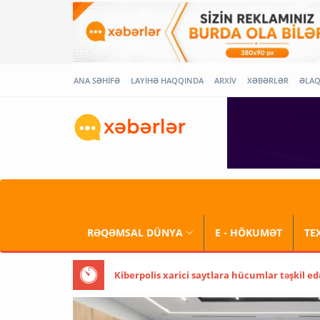
ANA SƏHİFƏ
LAYİHƏ HAQQINDA
ARXİV
XƏBƏRLƏR
ƏLA
RƏQƏMSAL DÜNYA
E - HÖKUMƏT
TE
Kiberpolis xarici saytlara hücumlar təşkil ed