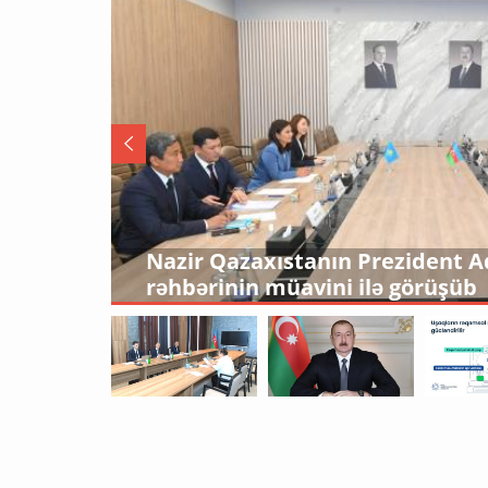
Kiberpolis xarici saytlara hücum
şəxsləri saxlayıb