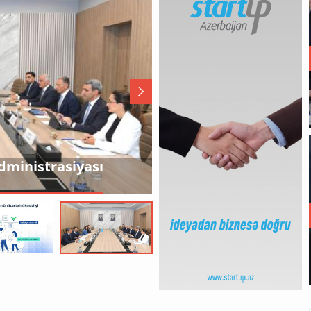
lar təşkil edən
Rəşad Nəbiyev Zəng
müraciətlərini dinlə