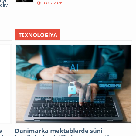
iyi
03-07-2026
edir?
TEXNOLOGİYA
ə
Danimarka məktəblərdə süni