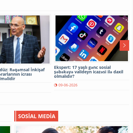
Ekspert: 17 yaşlı gənc sosial
üz: Rəqəmsal İnkişaf
şəbəkəyə valideyn icazəsi ilə daxil
rarlarının icrası
olmalıdır?
lməlidir
09-06-2026
SOSİAL MEDİA