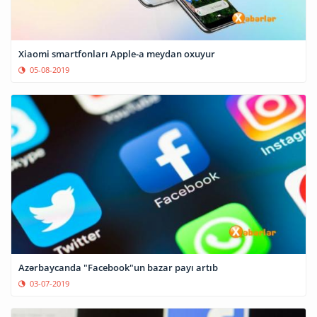
Xiaomi smartfonları Apple-a meydan oxuyur
05-08-2019
Azərbaycanda "Facebook"un bazar payı artıb
03-07-2019