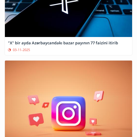
"X" bir ayda Azərbaycandakı bazar payının 77 faizini itirib
03-11-2025