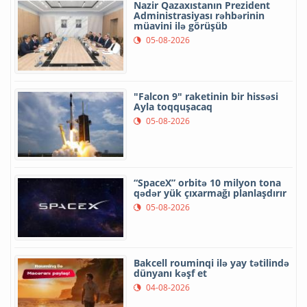
Nazir Qazaxıstanın Prezident
Administrasiyası rəhbərinin
müavini ilə görüşüb
05-08-2026
"Falcon 9" raketinin bir hissəsi
Ayla toqquşacaq
05-08-2026
“SpaceX” orbitə 10 milyon tona
qədər yük çıxarmağı planlaşdırır
05-08-2026
Bakcell rouminqi ilə yay tətilində
dünyanı kəşf et
04-08-2026