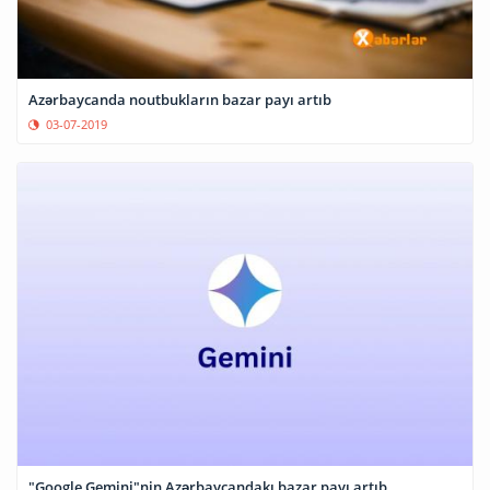
Azərbaycanda noutbukların bazar payı artıb
03-07-2019
"Google Gemini"nin Azərbaycandakı bazar payı artıb