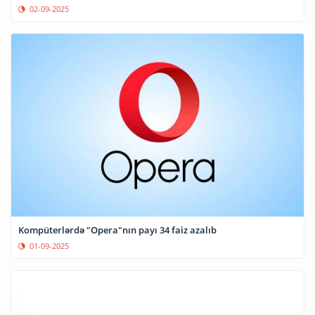
02-09-2025
Kompüterlərdə "Opera"nın payı 34 faiz azalıb
01-09-2025