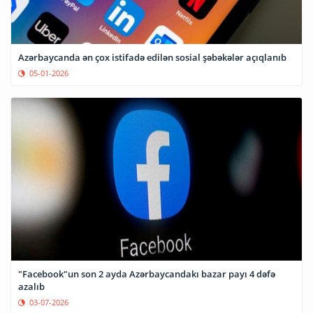
Azərbaycanda ən çox istifadə edilən sosial şəbəkələr açıqlanıb
05-01-2026
"Facebook"un son 2 ayda Azərbaycandakı bazar payı 4 dəfə
azalıb
03-07-2026