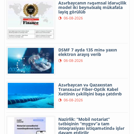
Azərbaycanın rəqəmsal idarəçilik
model iki beynəlxalq mükafata
layiq görülüb
06-08-2026
DSMF 7 ayda 135 minə yaxın
elektron arayış verib
06-08-2026
Azərbaycan və Qazaxıstan
Transxəzər Fiber-Optik Kabel
Xəttinin çəkilişini başa çatdırıb
06-08-2026
Nazirlik: “Mobil notariat”
tətbiqinin “mygov”a tam
inteqrasiyası istiqamətində işlər
davam etdirilir