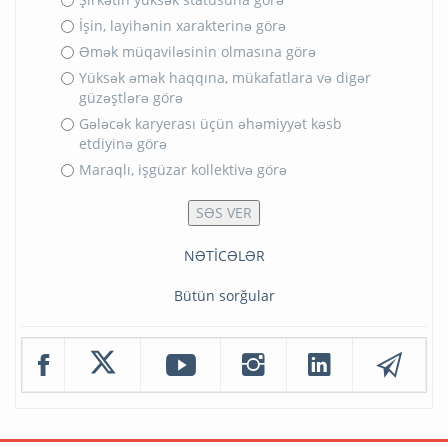
İşin, layihənin xarakterinə görə
Əmək müqaviləsinin olmasına görə
Yüksək əmək haqqına, mükafatlara və digər
güzəştlərə görə
Gələcək karyerası üçün əhəmiyyət kəsb
etdiyinə görə
Maraqlı, işgüzar kollektivə görə
NƏTİCƏLƏR
Bütün sorğular