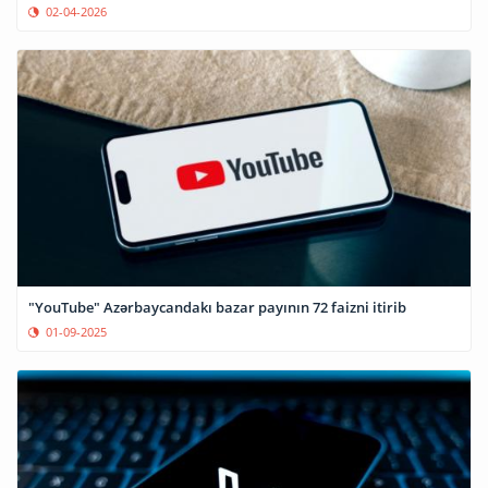
02-04-2026
"YouTube" Azərbaycandakı bazar payının 72 faizni itirib
01-09-2025