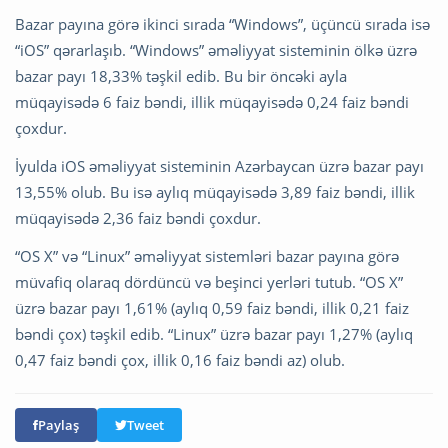
Bazar payına görə ikinci sırada “Windows”, üçüncü sırada isə
“iOS” qərarlaşıb. “Windows” əməliyyat sisteminin ölkə üzrə
bazar payı 18,33% təşkil edib. Bu bir öncəki ayla
müqayisədə 6 faiz bəndi, illik müqayisədə 0,24 faiz bəndi
çoxdur.
İyulda iOS əməliyyat sisteminin Azərbaycan üzrə bazar payı
13,55% olub. Bu isə aylıq müqayisədə 3,89 faiz bəndi, illik
müqayisədə 2,36 faiz bəndi çoxdur.
“OS X” və “Linux” əməliyyat sistemləri bazar payına görə
müvafiq olaraq dördüncü və beşinci yerləri tutub. “OS X”
üzrə bazar payı 1,61% (aylıq 0,59 faiz bəndi, illik 0,21 faiz
bəndi çox) təşkil edib. “Linux” üzrə bazar payı 1,27% (aylıq
0,47 faiz bəndi çox, illik 0,16 faiz bəndi az) olub.
Paylaş
Tweet