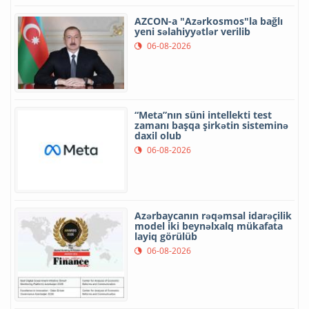
AZCON-a "Azərkosmos"la bağlı
yeni səlahiyyətlər verilib
06-08-2026
“Meta”nın süni intellekti test
zamanı başqa şirkətin sisteminə
daxil olub
06-08-2026
Azərbaycanın rəqəmsal idarəçilik
model iki beynəlxalq mükafata
layiq görülüb
06-08-2026