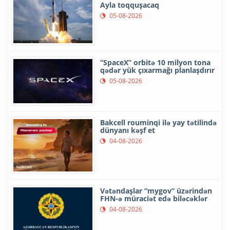
Ayla toqquşacaq
05-08-2026
“SpaceX” orbitə 10 milyon tona
qədər yük çıxarmağı planlaşdırır
05-08-2026
Bakcell rouminqi ilə yay tətilində
dünyanı kəşf et
04-08-2026
Vətəndaşlar “mygov” üzərindən
FHN-ə müraciət edə biləcəklər
04-08-2026