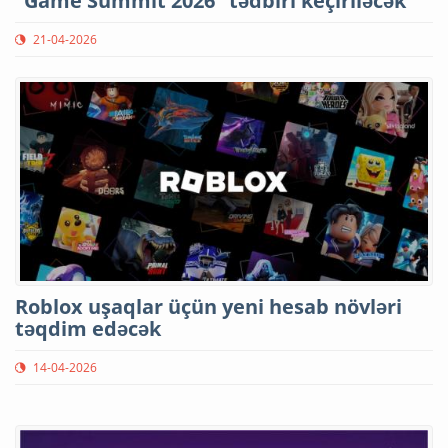
“Game Summit 2026” tədbiri keçiriləcək
21-04-2026
Roblox uşaqlar üçün yeni hesab növləri
təqdim edəcək
14-04-2026