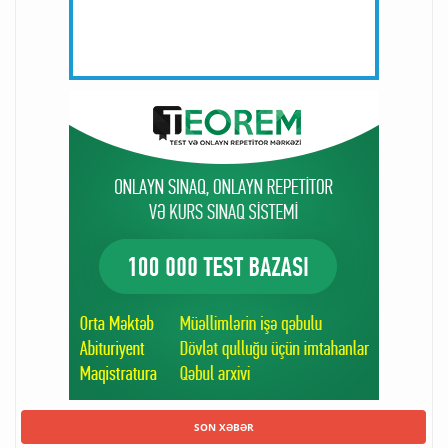
SON XƏBƏR