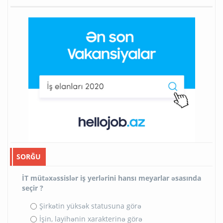
SORĞU
İT mütəxəssislər iş yerlərini hansı meyarlar əsasında
seçir ?
Şirkətin yüksək statusuna görə
İşin, layihənin xarakterinə görə