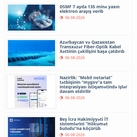
DSMF 7 ayda 135 minə yaxın
elektron arayış verib
06-08-2026
Azərbaycan və Qazaxıstan
Transxəzər Fiber-Optik Kabel
Xəttinin çəkilişini başa çatdırıb
06-08-2026
Nazirlik: “Mobil notariat”
tətbiqinin “mygov”a tam
inteqrasiyası istiqamətində işlər
davam etdirilir
06-08-2026
Beş İcra Hakimiyyəti İT
sistemlərini “Hökumət
buludu”na köçürüb
06-08-2026