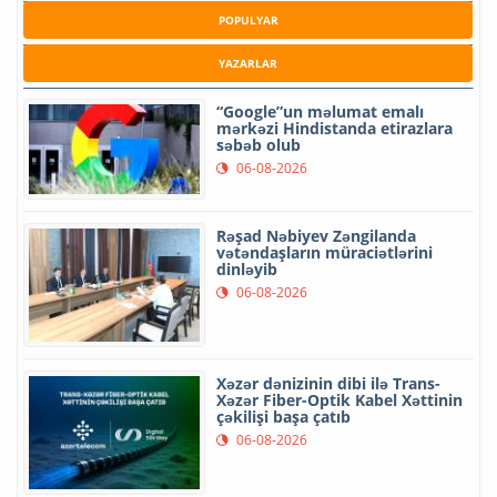
POPULYAR
YAZARLAR
“Google”un məlumat emalı
mərkəzi Hindistanda etirazlara
səbəb olub
06-08-2026
Rəşad Nəbiyev Zəngilanda
vətəndaşların müraciətlərini
dinləyib
06-08-2026
Xəzər dənizinin dibi ilə Trans-
Xəzər Fiber-Optik Kabel Xəttinin
çəkilişi başa çatıb
06-08-2026