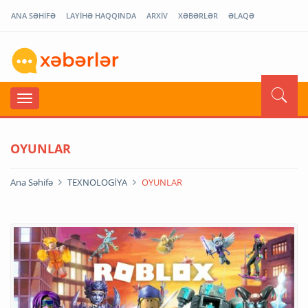
ANA SƏHİFƏ
LAYİHƏ HAQQINDA
ARXİV
XƏBƏRLƏR
ƏLAQƏ
OYUNLAR
Ana Səhifə
TEXNOLOGİYA
OYUNLAR