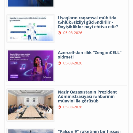
Uşaqların rəqəmsal mühitdə
təhlükəsizliyi gücləndirilir -
Dəyişikliklər nəyi ehtiva edir?
05-08-2026
Azercell-dən illik “ZengimCELL”
xidməti
05-08-2026
Nazir Qazaxıstanın Prezident
Administrasiyası rəhbərinin
müavini ilə görüşüb
05-08-2026
"Falcon 9" raketinin bir hissəsi