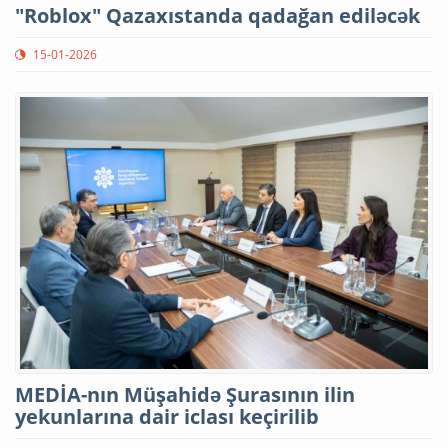
"Roblox" Qazaxıstanda qadağan ediləcək
15-01-2026
MEDİA-nın Müşahidə Şurasının ilin
yekunlarına dair iclası keçirilib