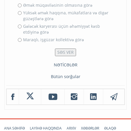
Əmək müqaviləsinin olmasına görə
Yüksək əmək haqqına, mükafatlara və digər
güzəştlərə görə
Gələcək karyerası üçün əhəmiyyət kəsb
etdiyinə görə
Maraqlı, işgüzar kollektivə görə
NƏTİCƏLƏR
Bütün sorğular
ANA SƏHİFƏ
LAYİHƏ HAQQINDA
ARXİV
XƏBƏRLƏR
ƏLAQƏ