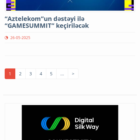
“Aztelekom”un dəstəyi ilə
“GAMESUMMIT” keçiriləcək
26-05-2025
1
2
3
4
5
...
>