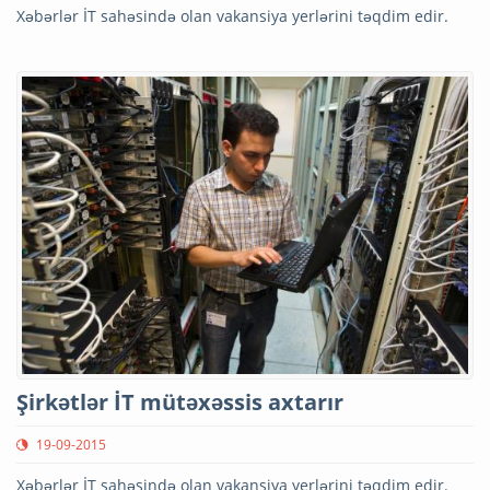
Xəbərlər İT sahəsində olan vakansiya yerlərini təqdim edir.
Şirkətlər İT mütəxəssis axtarır
19-09-2015
Xəbərlər İT sahəsində olan vakansiya yerlərini təqdim edir.