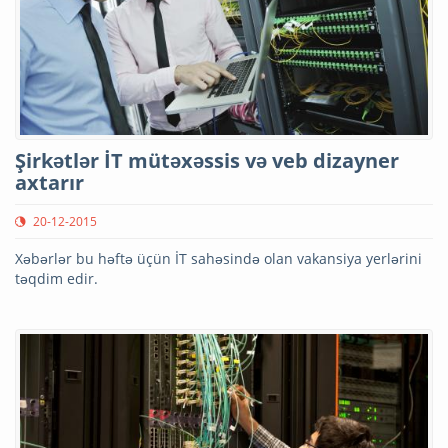
Şirkətlər İT mütəxəssis və veb dizayner
axtarır
20-12-2015
Xəbərlər bu həftə üçün İT sahəsində olan vakansiya yerlərini
təqdim edir.