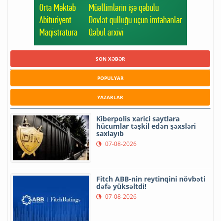
SON XƏBƏR
POPULYAR
YAZARLAR
Kiberpolis xarici saytlara
hücumlar təşkil edən şəxsləri
saxlayıb
07-08-2026
Fitch ABB-nin reytinqini növbəti
dəfə yüksəltdi!
07-08-2026