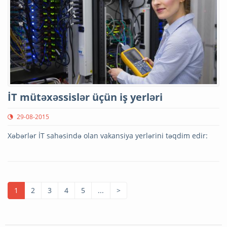
İT mütəxəssislər üçün iş yerləri
29-08-2015
Xəbərlər İT sahəsində olan vakansiya yerlərini təqdim edir:
1
2
3
4
5
...
>