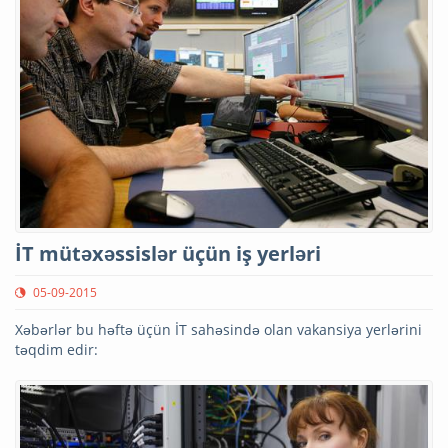
İT mütəxəssislər üçün iş yerləri
05-09-2015
Xəbərlər bu həftə üçün İT sahəsində olan vakansiya yerlərini
təqdim edir: