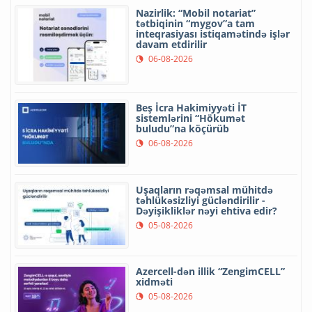
Nazirlik: “Mobil notariat”
tətbiqinin “mygov”a tam
inteqrasiyası istiqamətində işlər
davam etdirilir
06-08-2026
Beş İcra Hakimiyyəti İT
sistemlərini “Hökumət
buludu”na köçürüb
06-08-2026
Uşaqların rəqəmsal mühitdə
təhlükəsizliyi gücləndirilir -
Dəyişikliklər nəyi ehtiva edir?
05-08-2026
Azercell-dən illik “ZengimCELL”
xidməti
05-08-2026