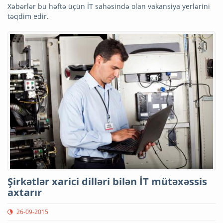
Xəbərlər bu həftə üçün İT sahəsində olan vakansiya yerlərini
təqdim edir.
Şirkətlər xarici dilləri bilən İT mütəxəssis
axtarır
26-09-2015