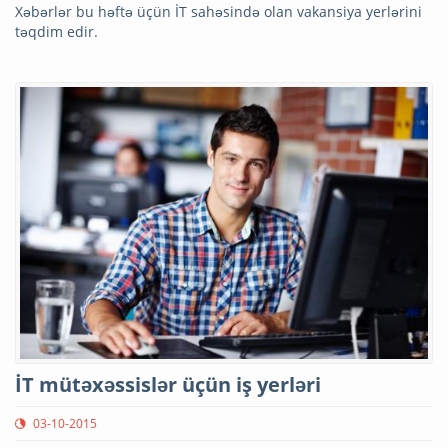
Xəbərlər bu həftə üçün İT sahəsində olan vakansiya yerlərini
təqdim edir.
İT mütəxəssislər üçün iş yerləri
03-10-2015