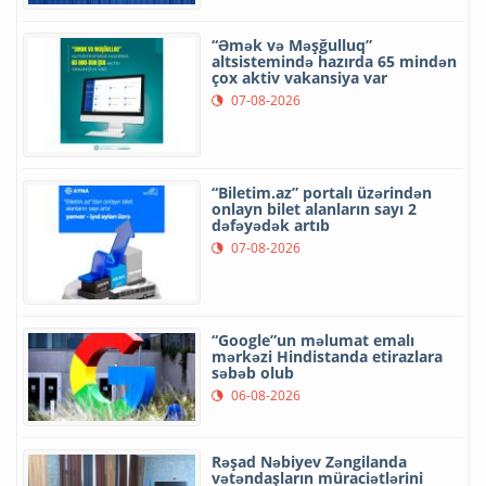
“Əmək və Məşğulluq”
altsistemində hazırda 65 mindən
çox aktiv vakansiya var
07-08-2026
“Biletim.az” portalı üzərindən
onlayn bilet alanların sayı 2
dəfəyədək artıb
07-08-2026
“Google”un məlumat emalı
mərkəzi Hindistanda etirazlara
səbəb olub
06-08-2026
Rəşad Nəbiyev Zəngilanda
vətəndaşların müraciətlərini