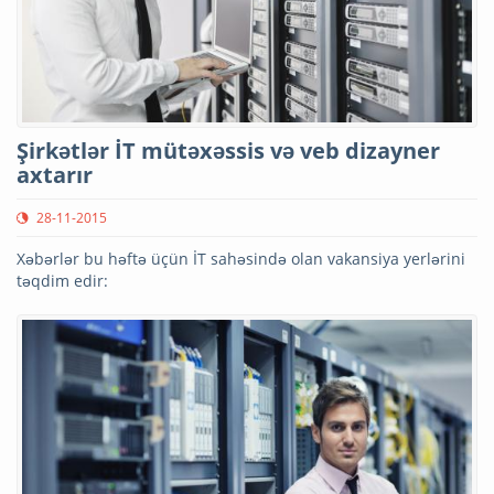
Şirkətlər İT mütəxəssis və veb dizayner
axtarır
28-11-2015
Xəbərlər bu həftə üçün İT sahəsində olan vakansiya yerlərini
təqdim edir: