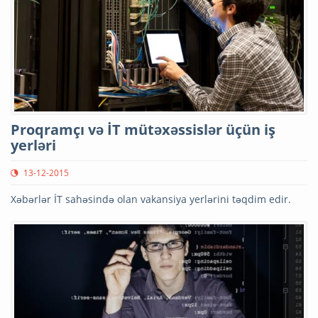
Proqramçı və İT mütəxəssislər üçün iş
yerləri
13-12-2015
Xəbərlər İT sahəsində olan vakansiya yerlərini təqdim edir.