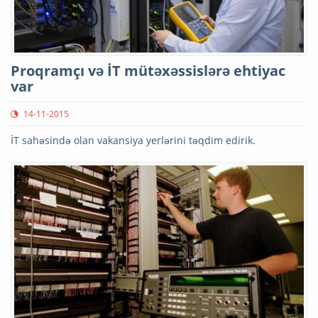
Proqramçı və İT mütəxəssislərə ehtiyac
var
14-11-2015
İT sahəsində olan vakansiya yerlərini təqdim edirik.