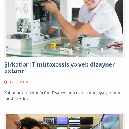
Şirkətlər İT mütəxəssis və veb dizayner
axtarır
12-09-2015
Xəbərlər bu həftə üçün İT sahəsində olan vakansiya yerlərini
təqdim edir.