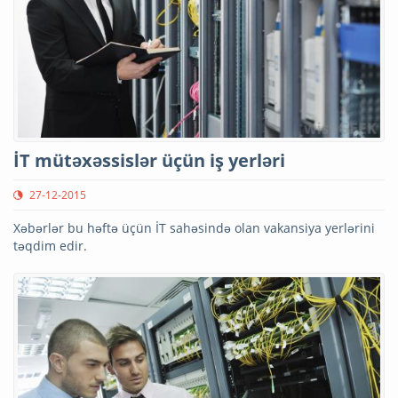
İT mütəxəssislər üçün iş yerləri
27-12-2015
Xəbərlər bu həftə üçün İT sahəsində olan vakansiya yerlərini
təqdim edir.