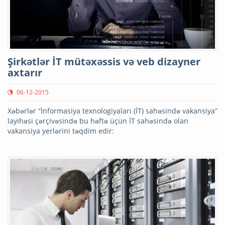
Şirkətlər İT mütəxəssis və veb dizayner
axtarır
06-12-2015
Xəbərlər “İnformasiya texnologiyaları (İT) sahəsində vakansiya”
layihəsi çərçivəsində bu həftə üçün İT sahəsində olan
vakansiya yerlərini təqdim edir: