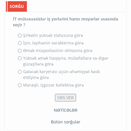
SORĞU
İT mütəxəssislər iş yerlərini hansı meyarlar əsasında
seçir ?
Şirkətin yüksək statusuna görə
İşin, layihənin xarakterinə görə
Əmək müqaviləsinin olmasına görə
Yüksək əmək haqqına, mükafatlara və digər
güzəştlərə görə
Gələcək karyerası üçün əhəmiyyət kəsb
etdiyinə görə
Maraqlı, işgüzar kollektivə görə
NƏTİCƏLƏR
Bütün sorğular