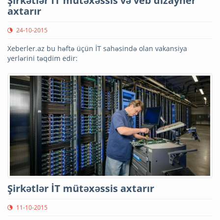
Şirkətlər İT mütəxəssis və veb dizayner
axtarır
24-10-2015
Xeberler.az bu həftə üçün İT sahəsində olan vakansiya
yerlərini təqdim edir:
Şirkətlər İT mütəxəssis axtarır
11-10-2015