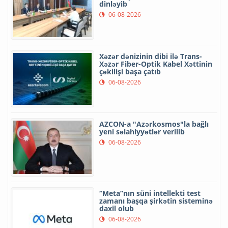
dinləyib
06-08-2026
Xəzər dənizinin dibi ilə Trans-
Xəzər Fiber-Optik Kabel Xəttinin
çəkilişi başa çatıb
06-08-2026
AZCON-a "Azərkosmos"la bağlı
yeni səlahiyyətlər verilib
06-08-2026
“Meta”nın süni intellekti test
zamanı başqa şirkətin sisteminə
daxil olub
06-08-2026