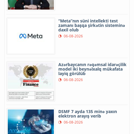
“Meta”nın süni intellekti test
zamanı başqa şirkətin sisteminə
daxil olub
06-08-2026
Azərbaycanın rəqəmsal idarəçilik
model iki beynəlxalq mükafata
layiq görülüb
06-08-2026
DSMF 7 ayda 135 minə yaxın
elektron arayış verib
06-08-2026