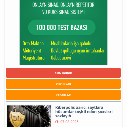
SON XƏBƏR
POPULYAR
YAZARLAR
Kiberpolis xarici saytlara
hücumlar təşkil edən şəxsləri
saxlayıb
07-08-2026