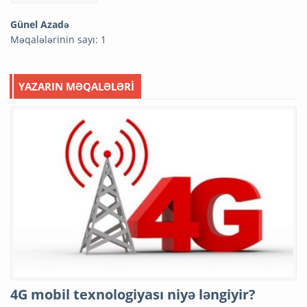
Günel Azadə
Məqalələrinin sayı: 1
YAZARIN MƏQALƏLƏRİ
4G mobil texnologiyası niyə ləngiyir?