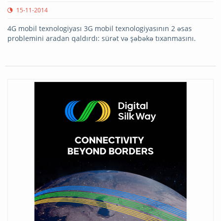
15-11-2014
4G mobil texnologiyası 3G mobil texnologiyasının 2 əsas
problemini aradan qaldırdı: sürət və şəbəkə tıxanmasını.