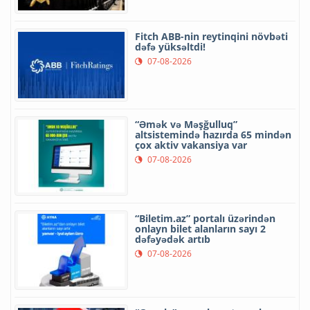
Fitch ABB-nin reytinqini növbəti
dəfə yüksəltdi!
07-08-2026
“Əmək və Məşğulluq”
altsistemində hazırda 65 mindən
çox aktiv vakansiya var
07-08-2026
“Biletim.az” portalı üzərindən
onlayn bilet alanların sayı 2
dəfəyədək artıb
07-08-2026