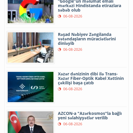
“Google”un məlumat emalı
mərkəzi Hindistanda etirazlara
səbəb olub
06-08-2026
Rəşad Nəbiyev Zəngilanda
vətəndaşların müraciətlərini
dinləyib
06-08-2026
Xəzər dənizinin dibi ilə Trans-
Xəzər Fiber-Optik Kabel Xəttinin
çəkilişi başa çatıb
06-08-2026
AZCON-a "Azərkosmos"la bağlı
yeni səlahiyyətlər verilib
06-08-2026