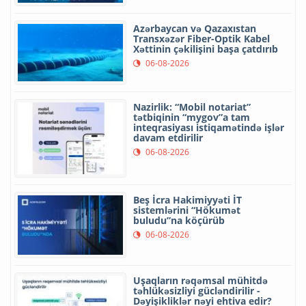
Azərbaycan və Qazaxıstan
Transxəzər Fiber-Optik Kabel
Xəttinin çəkilişini başa çatdırıb
06-08-2026
Nazirlik: “Mobil notariat”
tətbiqinin “mygov”a tam
inteqrasiyası istiqamətində işlər
davam etdirilir
06-08-2026
Beş İcra Hakimiyyəti İT
sistemlərini “Hökumət
buludu”na köçürüb
06-08-2026
Uşaqların rəqəmsal mühitdə
təhlükəsizliyi gücləndirilir -
Dəyişikliklər nəyi ehtiva edir?