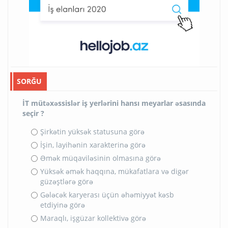
SORĞU
İT mütəxəssislər iş yerlərini hansı meyarlar əsasında
seçir ?
Şirkətin yüksək statusuna görə
İşin, layihənin xarakterinə görə
Əmək müqaviləsinin olmasına görə
Yüksək əmək haqqına, mükafatlara və digər
güzəştlərə görə
Gələcək karyerası üçün əhəmiyyət kəsb
etdiyinə görə
Maraqlı, işgüzar kollektivə görə