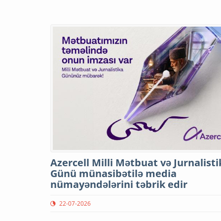
Azercell Milli Mətbuat və Jurnalisti
Günü münasibətilə media
nümayəndələrini təbrik edir
22-07-2026