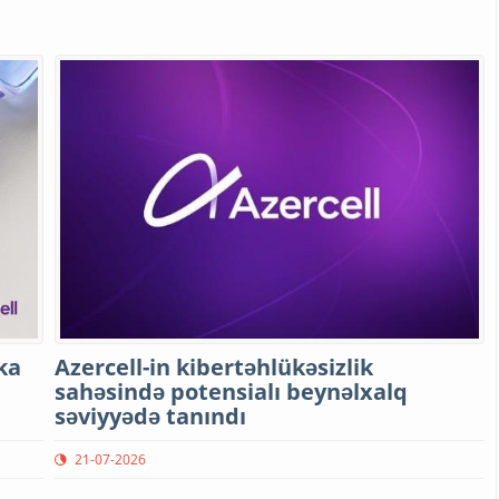
ka
Azercell-in kibertəhlükəsizlik
sahəsində potensialı beynəlxalq
səviyyədə tanındı
21-07-2026