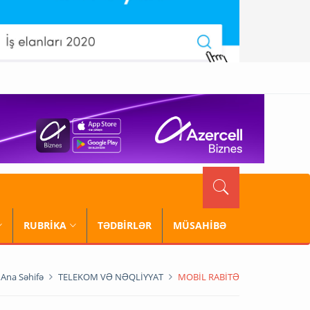
RUBRİKA
TƏDBİRLƏR
MÜSAHİBƏ
Ana Səhifə
TELEKOM VƏ NƏQLİYYAT
MOBİL RABİTƏ