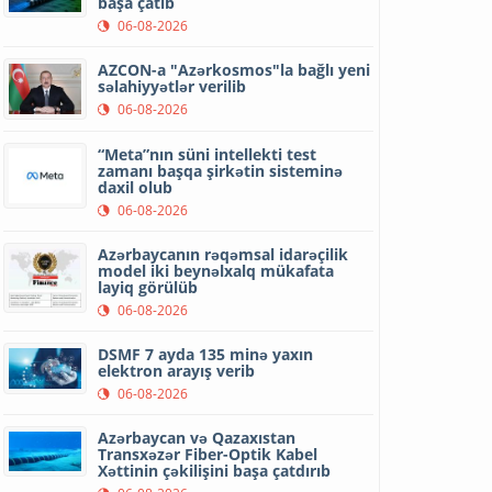
başa çatıb
06-08-2026
AZCON-a "Azərkosmos"la bağlı yeni
səlahiyyətlər verilib
06-08-2026
“Meta”nın süni intellekti test
zamanı başqa şirkətin sisteminə
daxil olub
06-08-2026
Azərbaycanın rəqəmsal idarəçilik
model iki beynəlxalq mükafata
layiq görülüb
06-08-2026
DSMF 7 ayda 135 minə yaxın
elektron arayış verib
06-08-2026
Azərbaycan və Qazaxıstan
Transxəzər Fiber-Optik Kabel
Xəttinin çəkilişini başa çatdırıb