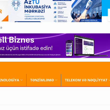
QƏ
XNOLOGİYA
TƏNZİMLƏMƏ
TELEKOM VƏ NƏQLİYYAT