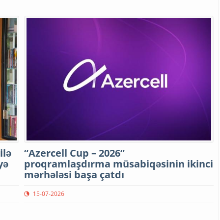
ilə
“Azercell Cup – 2026”
yə
proqramlaşdırma müsabiqəsinin ikinci
mərhələsi başa çatdı
15-07-2026