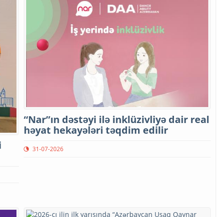
“Nar”ın dəstəyi ilə inklüzivliyə dair real
həyat hekayələri təqdim edilir
i
31-07-2026