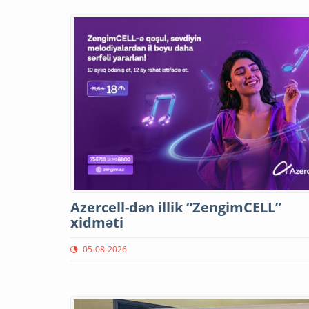
Azercell-dən illik “ZengimCELL”
xidməti
05-08-2026