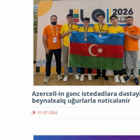
Azercell-in gənc istedadlara dəstəy
beynəlxalq uğurlarla nəticələnir
31-07-2026