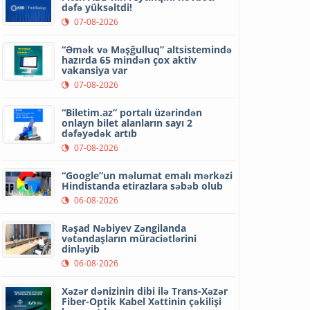
dəfə yüksəltdi!
07-08-2026
“Əmək və Məşğulluq” altsistemində
hazırda 65 mindən çox aktiv
vakansiya var
07-08-2026
“Biletim.az” portalı üzərindən
onlayn bilet alanların sayı 2
dəfəyədək artıb
07-08-2026
“Google”un məlumat emalı mərkəzi
Hindistanda etirazlara səbəb olub
06-08-2026
Rəşad Nəbiyev Zəngilanda
vətəndaşların müraciətlərini
dinləyib
06-08-2026
Xəzər dənizinin dibi ilə Trans-Xəzər
Fiber-Optik Kabel Xəttinin çəkilişi