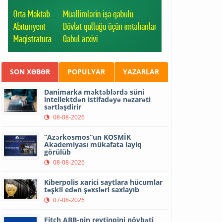
SON XƏBƏR
POPULYAR
YAZARLAR
Danimarka məktəblərdə süni
intellektdən istifadəyə nəzarəti
sərtləşdirir
08-08-2026
“Azərkosmos”un KOSMİK
Akademiyası mükafata layiq
görülüb
08-08-2026
Kiberpolis xarici saytlara hücumlar
təşkil edən şəxsləri saxlayıb
07-08-2026
Fitch ABB-nin reytinqini növbəti