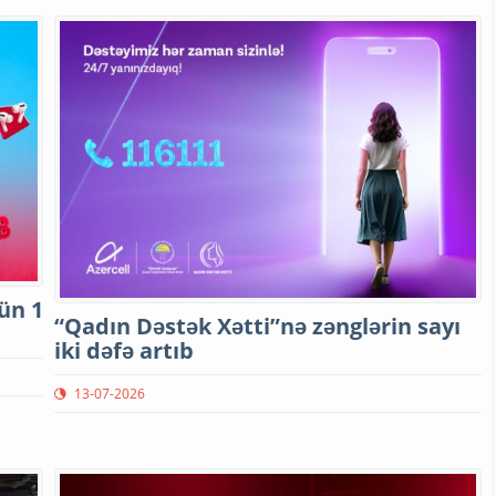
ün 1
“Qadın Dəstək Xətti”nə zənglərin sayı
iki dəfə artıb
13-07-2026