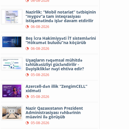
06-08-2026
Nazirlik: “Mobil notariat” tətbiqinin
“mygov”a tam inteqrasiyası
istiqamətində işlər davam etdirilir
06-08-2026
Beş İcra Hakimiyyəti İT sistemlərini
“Hökumət buludu”na köçürüb
06-08-2026
Uşaqların rəqəmsal mühitdə
təhlükəsizliyi gücləndirilir -
Dəyişikliklər nəyi ehtiva edir?
05-08-2026
Azercell-dən illik “ZengimCELL”
xidməti
05-08-2026
Nazir Qazaxıstanın Prezident
Administrasiyası rəhbərinin
müavini ilə görüşüb
05-08-2026