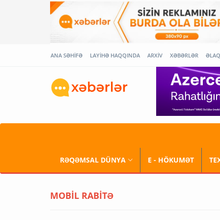
ANA SƏHİFƏ
LAYİHƏ HAQQINDA
ARXİV
XƏBƏRLƏR
ƏLA
RƏQƏMSAL DÜNYA
E - HÖKUMƏT
TE
MOBİL RABİTƏ