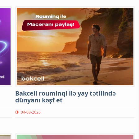
Bakcell rouminqi ilə yay tətilində
dünyanı kəşf et
04-08-2026