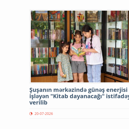
Şuşanın mərkəzində günəş enerjisi 
işləyən "Kitab dayanacağı" istifadə
verilib
20-07-2026