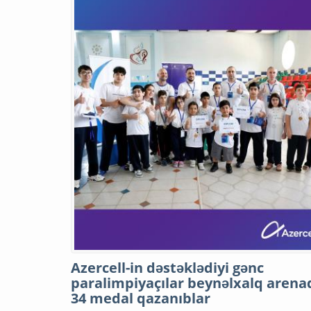
Azercell-in dəstəklədiyi gənc
paralimpiyaçılar beynəlxalq arena
34 medal qazanıblar