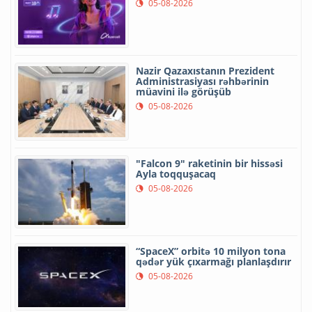
05-08-2026
Nazir Qazaxıstanın Prezident
Administrasiyası rəhbərinin
müavini ilə görüşüb
05-08-2026
"Falcon 9" raketinin bir hissəsi
Ayla toqquşacaq
05-08-2026
“SpaceX” orbitə 10 milyon tona
qədər yük çıxarmağı planlaşdırır
05-08-2026