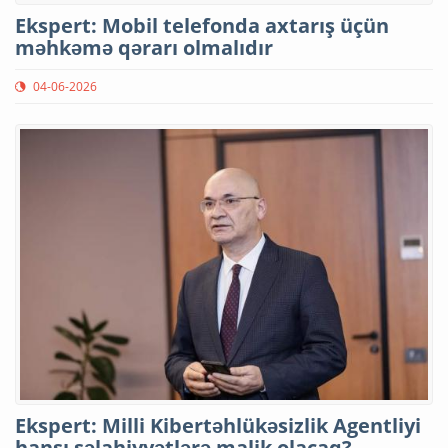
Ekspert: Mobil telefonda axtarış üçün
məhkəmə qərarı olmalıdır
04-06-2026
Ekspert: Milli Kibertəhlükəsizlik Agentliyi
hansı səlahiyyətlərə malik olacaq?