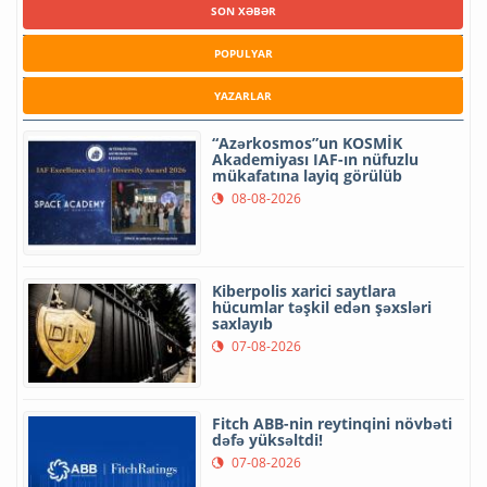
SON XƏBƏR
POPULYAR
YAZARLAR
“Azərkosmos”un KOSMİK
Akademiyası IAF-ın nüfuzlu
mükafatına layiq görülüb
08-08-2026
Kiberpolis xarici saytlara
hücumlar təşkil edən şəxsləri
saxlayıb
07-08-2026
Fitch ABB-nin reytinqini növbəti
dəfə yüksəltdi!
07-08-2026