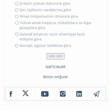
Şirkətin yüksək statusuna görə
İşin, layihənin xarakterinə görə
Əmək müqaviləsinin olmasına görə
Yüksək əmək haqqına, mükafatlara və digər
güzəştlərə görə
Gələcək karyerası üçün əhəmiyyət kəsb
etdiyinə görə
Maraqlı, işgüzar kollektivə görə
NƏTİCƏLƏR
Bütün sorğular