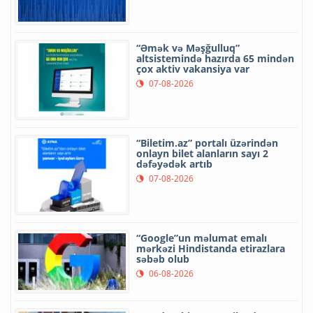
“Əmək və Məşğulluq”
altsistemində hazırda 65 mindən
çox aktiv vakansiya var
07-08-2026
“Biletim.az” portalı üzərindən
onlayn bilet alanların sayı 2
dəfəyədək artıb
07-08-2026
“Google”un məlumat emalı
mərkəzi Hindistanda etirazlara
səbəb olub
06-08-2026