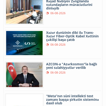
Rəşad Nəbiyev Zəngilanda
vətəndaşların müraciətlərini
dinləyib
06-08-2026
Xəzər dənizinin dibi ilə Trans-
Xəzər Fiber-Optik Kabel Xəttinin
çəkilişi başa çatıb
06-08-2026
AZCON-a "Azərkosmos"la bağlı
yeni səlahiyyətlər verilib
06-08-2026
“Meta”nın süni intellekti test
zamanı başqa şirkətin sisteminə
daxil olub