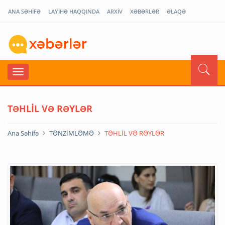
ANA SƏHİFƏ
LAYİHƏ HAQQINDA
ARXİV
XƏBƏRLƏR
ƏLAQƏ
TƏHLİL VƏ RƏYLƏR
Ana Səhifə
TƏNZİMLƏMƏ
TƏHLİL VƏ RƏYLƏR