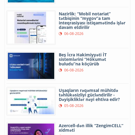
Nazirlik: “Mobil notariat”
tətbiqinin “mygov”a tam
inteqrasiyası istiqamətində işlər
davam etdirilir
06-08-2026
Beş İcra Hakimiyyəti İT
sistemlərini “Hökumət
buludu”na köçürüb
06-08-2026
Uşaqların rəqəmsal mühitdə
təhlükəsizliyi gücləndirilir -
Dəyişikliklər nəyi ehtiva edir?
05-08-2026
Azercell-dən illik “ZengimCELL”
xidməti