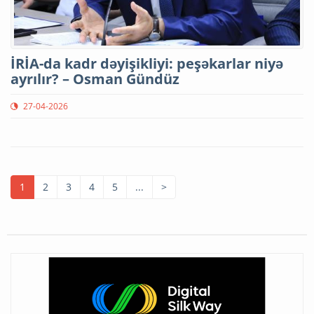
İRİA-da kadr dəyişikliyi: peşəkarlar niyə
ayrılır? – Osman Gündüz
27-04-2026
1
2
3
4
5
...
>