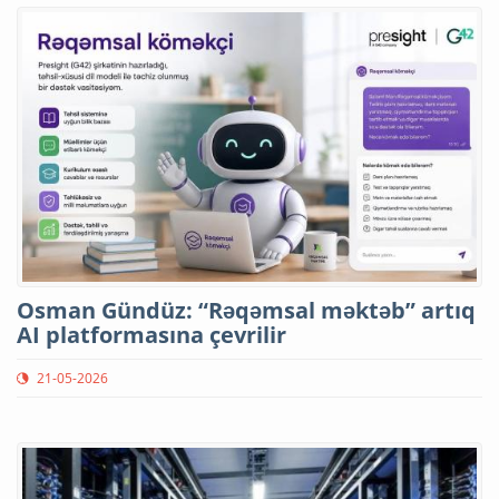
Osman Gündüz: “Rəqəmsal məktəb” artıq
AI platformasına çevrilir
21-05-2026