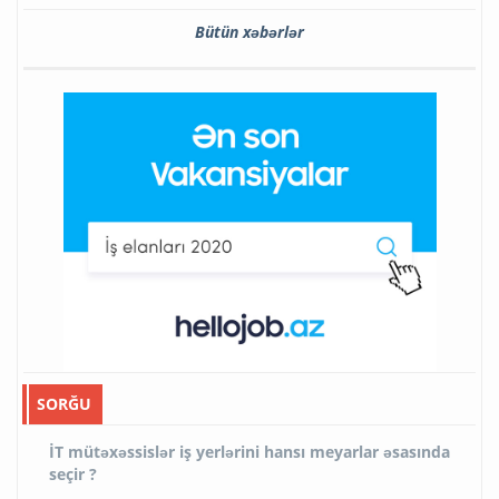
Bütün xəbərlər
SORĞU
İT mütəxəssislər iş yerlərini hansı meyarlar əsasında
seçir ?