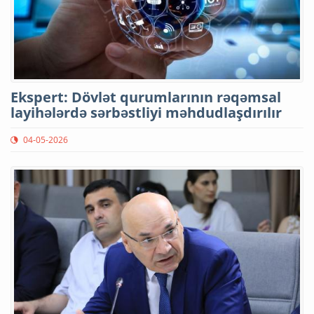
Ekspert: Dövlət qurumlarının rəqəmsal
layihələrdə sərbəstliyi məhdudlaşdırılır
04-05-2026