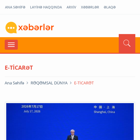
ANA SƏHİFƏ
LAYİHƏ HAQQINDA
ARXİV
XƏBƏRLƏR
ƏLAQƏ
E-TİCARƏT
Ana Səhifə
RƏQƏMSAL DÜNYA
E-TİCARƏT