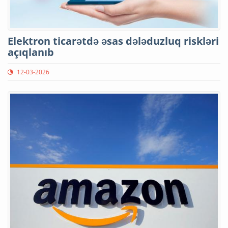
Elektron ticarətdə əsas dələduzluq riskləri
açıqlanıb
12-03-2026