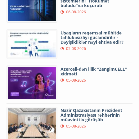
sistemlərini “Hökumət
buludu”na köçürüb
06-08-2026
Uşaqların rəqəmsal mühitdə
təhlükəsizliyi gücləndirilir -
Dəyişikliklər nəyi ehtiva edir?
05-08-2026
Azercell-dən illik “ZengimCELL”
xidməti
05-08-2026
Nazir Qazaxıstanın Prezident
Administrasiyası rəhbərinin
müavini ilə görüşüb
05-08-2026