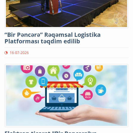
“Bir Pəncərə” Rəqəmsal Logistika
Platforması təqdim edilib
16-07-2026