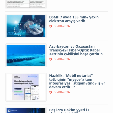
DSMF 7 ayda 135 minə yaxın
elektron arayış verib
06-08-2026
Azərbaycan və Qazaxıstan
Transxəzər Fiber-Optik Kabel
Xəttinin çəkilişini başa çatdırıb
06-08-2026
Nazirlik: “Mobil notariat”
tətbiqinin “mygov”a tam
inteqrasiyası istiqamətində işlər
davam etdirilir
06-08-2026
Beş İcra Hakimiyyəti İT