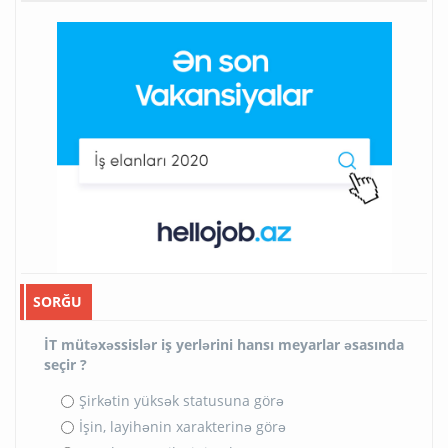
SORĞU
İT mütəxəssislər iş yerlərini hansı meyarlar əsasında
seçir ?
Şirkətin yüksək statusuna görə
İşin, layihənin xarakterinə görə