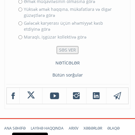
Əmək müqaviləsinin olmasına görə
Yüksək əmək haqqına, mükafatlara və digər
güzəştlərə görə
Gələcək karyerası üçün əhəmiyyət kəsb
etdiyinə görə
Maraqlı, işgüzar kollektivə görə
NƏTİCƏLƏR
Bütün sorğular
ANA SƏHİFƏ
LAYİHƏ HAQQINDA
ARXİV
XƏBƏRLƏR
ƏLAQƏ