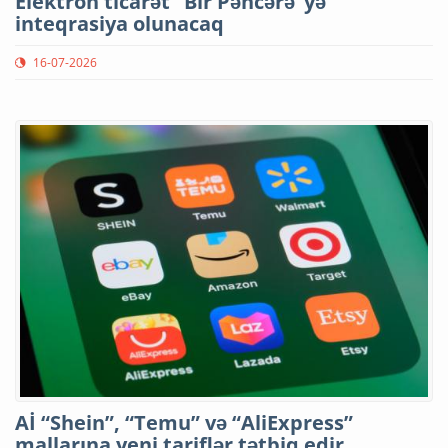
Elektron ticarət "Bir Pəncərə"yə
inteqrasiya olunacaq
16-07-2026
Aİ “Shein”, “Temu” və “AliExpress”
mallarına yeni tariflər tətbiq edir