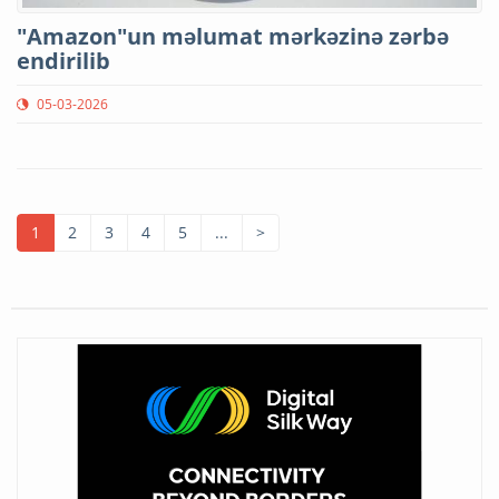
"Amazon"un məlumat mərkəzinə zərbə
endirilib
05-03-2026
1
2
3
4
5
...
>