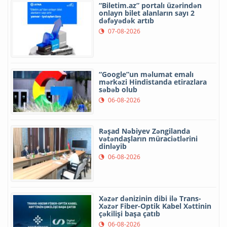
“Biletim.az” portalı üzərindən
onlayn bilet alanların sayı 2
dəfəyədək artıb
07-08-2026
“Google”un məlumat emalı
mərkəzi Hindistanda etirazlara
səbəb olub
06-08-2026
Rəşad Nəbiyev Zəngilanda
vətəndaşların müraciətlərini
dinləyib
06-08-2026
Xəzər dənizinin dibi ilə Trans-
Xəzər Fiber-Optik Kabel Xəttinin
çəkilişi başa çatıb
06-08-2026