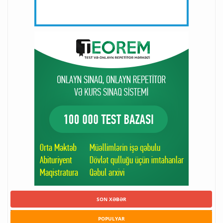
SON XƏBƏR
POPULYAR