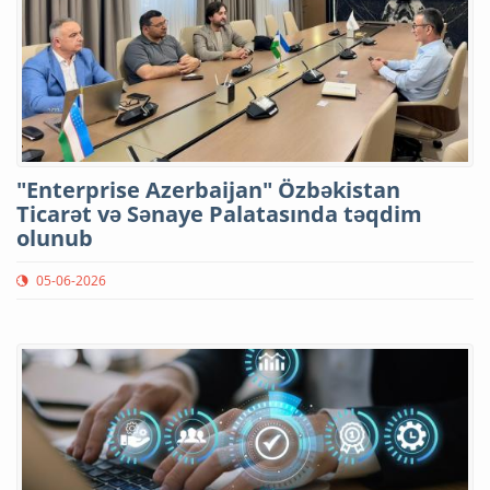
"Enterprise Azerbaijan" Özbəkistan
Ticarət və Sənaye Palatasında təqdim
olunub
05-06-2026