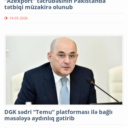
“Azexport” təcrübəsinin Pakistanda
tətbiqi müzakirə olunub
19-05-2026
DGK sədri “Temu” platforması ilə bağlı
məsələyə aydınlıq gətirib