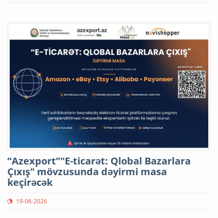
“Azexport”"E-ticarət: Qlobal Bazarlara
Çıxış" mövzusunda dəyirmi masa
keçirəcək
19-06-2026