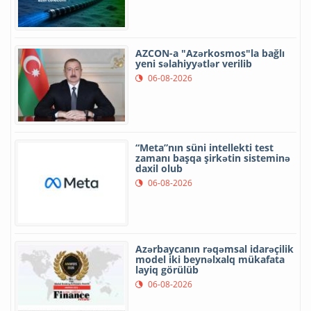
AZCON-a "Azərkosmos"la bağlı
yeni səlahiyyətlər verilib
06-08-2026
“Meta”nın süni intellekti test
zamanı başqa şirkətin sisteminə
daxil olub
06-08-2026
Azərbaycanın rəqəmsal idarəçilik
model iki beynəlxalq mükafata
layiq görülüb
06-08-2026