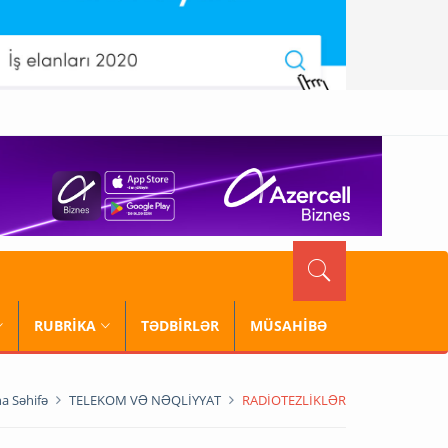
RUBRİKA
TƏDBİRLƏR
MÜSAHİBƏ
a Səhifə
TELEKOM VƏ NƏQLİYYAT
RADİOTEZLİKLƏR