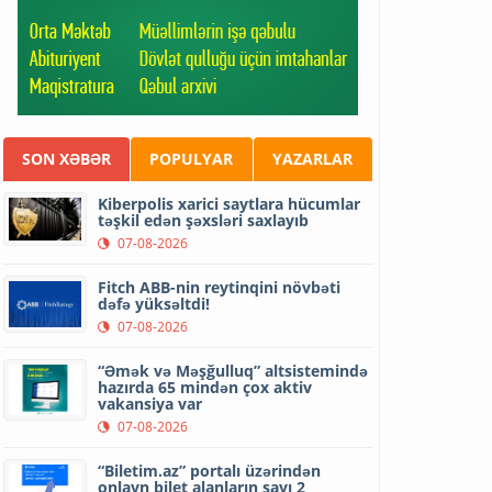
SON XƏBƏR
POPULYAR
YAZARLAR
Kiberpolis xarici saytlara hücumlar
təşkil edən şəxsləri saxlayıb
07-08-2026
Fitch ABB-nin reytinqini növbəti
dəfə yüksəltdi!
07-08-2026
“Əmək və Məşğulluq” altsistemində
hazırda 65 mindən çox aktiv
vakansiya var
07-08-2026
“Biletim.az” portalı üzərindən
onlayn bilet alanların sayı 2