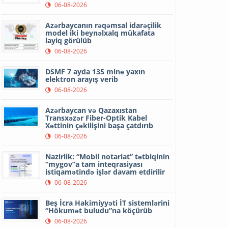
06-08-2026
Azərbaycanın rəqəmsal idarəçilik
model iki beynəlxalq mükafata
layiq görülüb
06-08-2026
DSMF 7 ayda 135 minə yaxın
elektron arayış verib
06-08-2026
Azərbaycan və Qazaxıstan
Transxəzər Fiber-Optik Kabel
Xəttinin çəkilişini başa çatdırıb
06-08-2026
Nazirlik: “Mobil notariat” tətbiqinin
“mygov”a tam inteqrasiyası
istiqamətində işlər davam etdirilir
06-08-2026
Beş İcra Hakimiyyəti İT sistemlərini
“Hökumət buludu”na köçürüb
06-08-2026