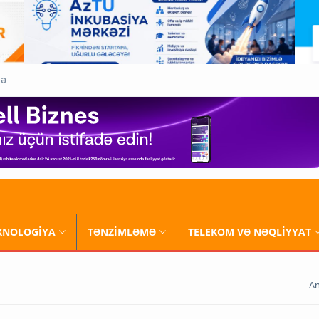
QƏ
XNOLOGİYA
TƏNZİMLƏMƏ
TELEKOM VƏ NƏQLİYYAT
An