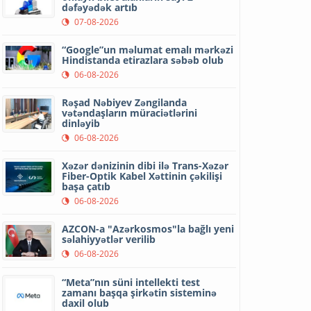
dəfəyədək artıb
07-08-2026
“Google”un məlumat emalı mərkəzi
Hindistanda etirazlara səbəb olub
06-08-2026
Rəşad Nəbiyev Zəngilanda
vətəndaşların müraciətlərini
dinləyib
06-08-2026
Xəzər dənizinin dibi ilə Trans-Xəzər
Fiber-Optik Kabel Xəttinin çəkilişi
başa çatıb
06-08-2026
AZCON-a "Azərkosmos"la bağlı yeni
səlahiyyətlər verilib
06-08-2026
“Meta”nın süni intellekti test
zamanı başqa şirkətin sisteminə
daxil olub