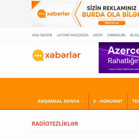
ANA SƏHİFƏ
LAYİHƏ HAQQINDA
ARXİV
XƏBƏRLƏR
ƏLA
RƏQƏMSAL DÜNYA
E - HÖKUMƏT
TE
RADİOTEZLİKLƏR