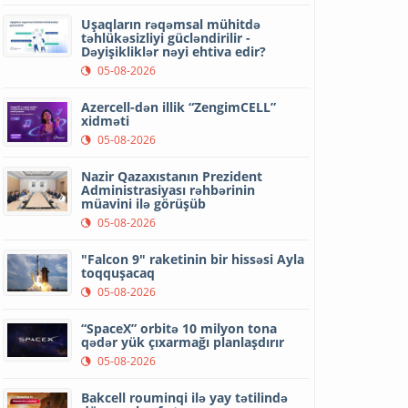
Uşaqların rəqəmsal mühitdə
təhlükəsizliyi gücləndirilir -
Dəyişikliklər nəyi ehtiva edir?
05-08-2026
Azercell-dən illik “ZengimCELL”
xidməti
05-08-2026
Nazir Qazaxıstanın Prezident
Administrasiyası rəhbərinin
müavini ilə görüşüb
05-08-2026
"Falcon 9" raketinin bir hissəsi Ayla
toqquşacaq
05-08-2026
“SpaceX” orbitə 10 milyon tona
qədər yük çıxarmağı planlaşdırır
05-08-2026
Bakcell rouminqi ilə yay tətilində