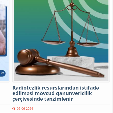
Radiotezlik resurslarından istifadə
edilməsi mövcud qanunvericilik
çərçivəsində tənzimlənir
05-06-2024