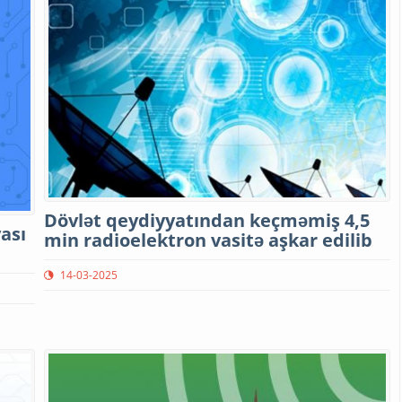
Dövlət qeydiyyatından keçməmiş 4,5
ası
min radioelektron vasitə aşkar edilib
14-03-2025