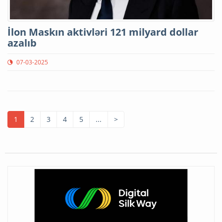
İlon Maskın aktivləri 121 milyard dollar
azalıb
07-03-2025
1
2
3
4
5
...
>