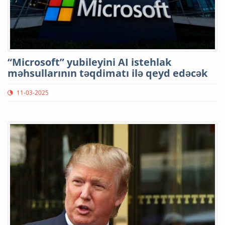
“Microsoft” yubileyini AI istehlak
məhsullarının təqdimatı ilə qeyd edəcək
11-03-2025