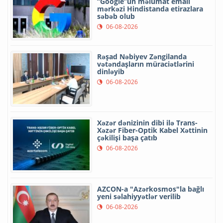
“Google”un məlumat emalı
mərkəzi Hindistanda etirazlara
səbəb olub
06-08-2026
Rəşad Nəbiyev Zəngilanda
vətəndaşların müraciətlərini
dinləyib
06-08-2026
Xəzər dənizinin dibi ilə Trans-
Xəzər Fiber-Optik Kabel Xəttinin
çəkilişi başa çatıb
06-08-2026
AZCON-a "Azərkosmos"la bağlı
yeni səlahiyyətlər verilib
06-08-2026