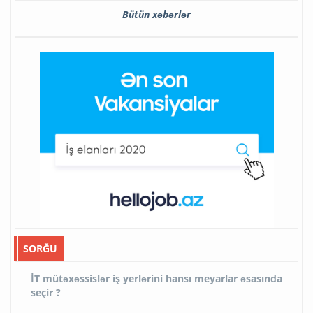
Bütün xəbərlər
SORĞU
İT mütəxəssislər iş yerlərini hansı meyarlar əsasında
seçir ?