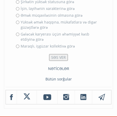
Şirkətin yüksək statusuna görə
İşin, layihənin xarakterinə görə
Əmək müqaviləsinin olmasına görə
Yüksək əmək haqqına, mükafatlara və digər
güzəştlərə görə
Gələcək karyerası üçün əhəmiyyət kəsb
etdiyinə görə
Maraqlı, işgüzar kollektivə görə
NƏTİCƏLƏR
Bütün sorğular