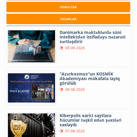
POPULYAR
YAZARLAR
Danimarka məktəblərdə süni
intellektdən istifadəyə nəzarəti
sərtləşdirir
08-08-2026
“Azərkosmos”un KOSMİK
Akademiyası mükafata layiq
görülüb
08-08-2026
Kiberpolis xarici saytlara
hücumlar təşkil edən şəxsləri
saxlayıb
07-08-2026