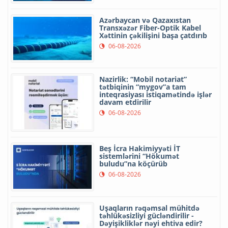
Azərbaycan və Qazaxıstan
Transxəzər Fiber-Optik Kabel
Xəttinin çəkilişini başa çatdırıb
06-08-2026
Nazirlik: “Mobil notariat”
tətbiqinin “mygov”a tam
inteqrasiyası istiqamətində işlər
davam etdirilir
06-08-2026
Beş İcra Hakimiyyəti İT
sistemlərini “Hökumət
buludu”na köçürüb
06-08-2026
Uşaqların rəqəmsal mühitdə
təhlükəsizliyi gücləndirilir -
Dəyişikliklər nəyi ehtiva edir?