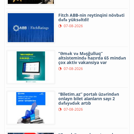
Fitch ABB-nin reytinqini növbəti
dəfə yüksəltdi!
07-08-2026
“Əmək və Məşğulluq”
altsistemində hazırda 65 mindən
çox aktiv vakansiya var
07-08-2026
“Biletim.az” portalı üzərindən
onlayn bilet alanların sayı 2
dəfəyədək artıb
07-08-2026