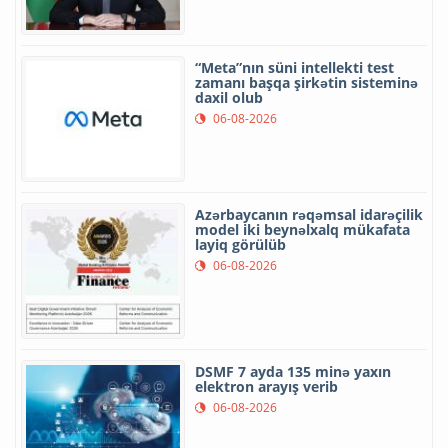
“Meta”nın süni intellekti test
zamanı başqa şirkətin sisteminə
daxil olub
06-08-2026
Azərbaycanın rəqəmsal idarəçilik
model iki beynəlxalq mükafata
layiq görülüb
06-08-2026
DSMF 7 ayda 135 minə yaxın
elektron arayış verib
06-08-2026