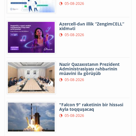
05-08-2026
Azercell-dən illik “ZengimCELL”
xidməti
05-08-2026
Nazir Qazaxıstanın Prezident
Administrasiyası rəhbərinin
müavini ilə görüşüb
05-08-2026
"Falcon 9" raketinin bir hissəsi
Ayla toqquşacaq
05-08-2026