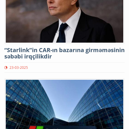
“Starlink”in CAR-ın bazarına girməməsinin
səbəbi irqçilikdir
23-03-2025