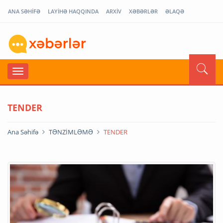
ANA SƏHİFƏ
LAYİHƏ HAQQINDA
ARXİV
XƏBƏRLƏR
ƏLAQƏ
TENDER
Ana Səhifə
TƏNZİMLƏMƏ
TENDER