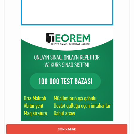
SON XƏBƏR