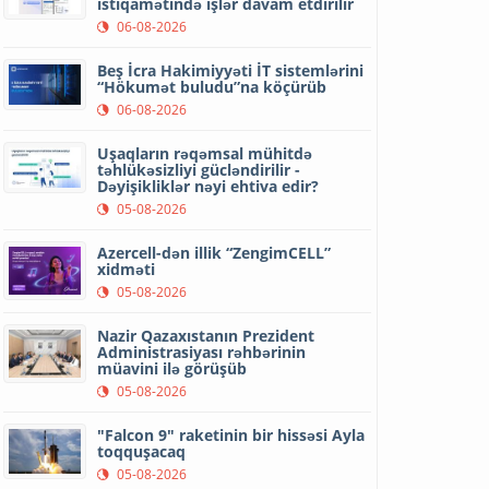
istiqamətində işlər davam etdirilir
06-08-2026
Beş İcra Hakimiyyəti İT sistemlərini
“Hökumət buludu”na köçürüb
06-08-2026
Uşaqların rəqəmsal mühitdə
təhlükəsizliyi gücləndirilir -
Dəyişikliklər nəyi ehtiva edir?
05-08-2026
Azercell-dən illik “ZengimCELL”
xidməti
05-08-2026
Nazir Qazaxıstanın Prezident
Administrasiyası rəhbərinin
müavini ilə görüşüb
05-08-2026
"Falcon 9" raketinin bir hissəsi Ayla
toqquşacaq
05-08-2026