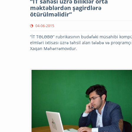
“İT sahəsi üzrə biliklər orta
məktəblərdən şagirdlərə
ötürülməlidir”
04-06-2015
“İT TƏLƏBƏ” rubrikasının budəfəki müsahibi komp
elmləri ixtisası üzrə təhsil alan tələbə və proqramçı
Xaqan Məhərrəmovdur.