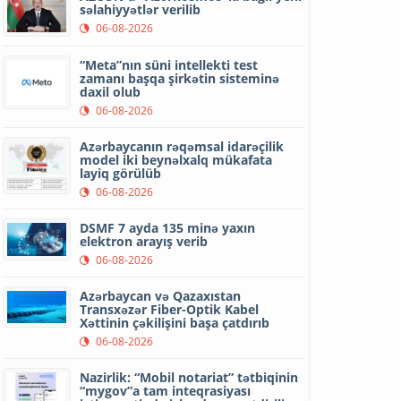
səlahiyyətlər verilib
06-08-2026
“Meta”nın süni intellekti test
zamanı başqa şirkətin sisteminə
daxil olub
06-08-2026
Azərbaycanın rəqəmsal idarəçilik
model iki beynəlxalq mükafata
layiq görülüb
06-08-2026
DSMF 7 ayda 135 minə yaxın
elektron arayış verib
06-08-2026
Azərbaycan və Qazaxıstan
Transxəzər Fiber-Optik Kabel
Xəttinin çəkilişini başa çatdırıb
06-08-2026
Nazirlik: “Mobil notariat” tətbiqinin
“mygov”a tam inteqrasiyası