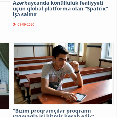
Azərbaycanda könüllülük fəaliyyəti
üçün qlobal platforma olan “Spatrix”
işə salınır
08-09-2020
“Bizim proqramçılar proqramı
yazmaqla işi bitmiş hesab edir”