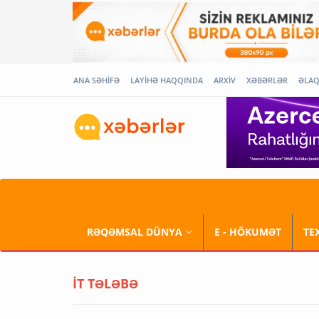
ANA SƏHİFƏ
LAYİHƏ HAQQINDA
ARXİV
XƏBƏRLƏR
ƏLA
RƏQƏMSAL DÜNYA
E - HÖKUMƏT
TE
İT TƏLƏBƏ