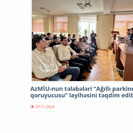
AzMİU-nun tələbələri “Ağıllı parkin
qoruyucusu” layihəsini təqdim edi
07-11-2024