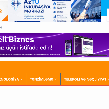
QƏ
XNOLOGİYA
TƏNZİMLƏMƏ
TELEKOM VƏ NƏQLİYYAT