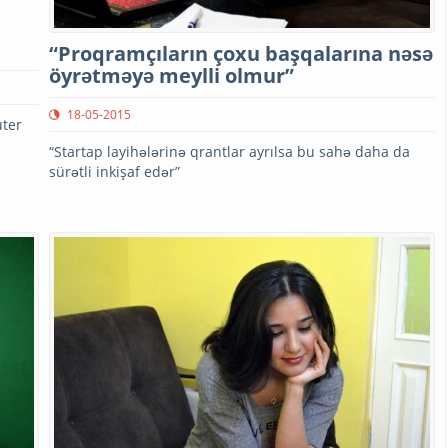
“Proqramçıların çoxu başqalarına nəsə
öyrətməyə meylli olmur”
18-05-2015
üter
“Startap layihələrinə qrantlar ayrılsa bu sahə daha da
sürətli inkişaf edər”