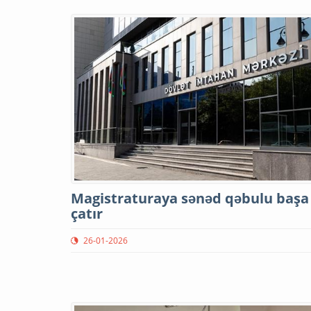
Magistraturaya sənəd qəbulu başa
çatır
26-01-2026