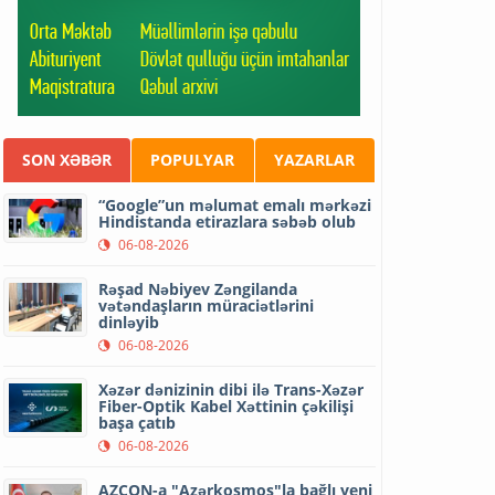
SON XƏBƏR
POPULYAR
YAZARLAR
“Google”un məlumat emalı mərkəzi
Hindistanda etirazlara səbəb olub
06-08-2026
Rəşad Nəbiyev Zəngilanda
vətəndaşların müraciətlərini
dinləyib
06-08-2026
Xəzər dənizinin dibi ilə Trans-Xəzər
Fiber-Optik Kabel Xəttinin çəkilişi
başa çatıb
06-08-2026
AZCON-a "Azərkosmos"la bağlı yeni