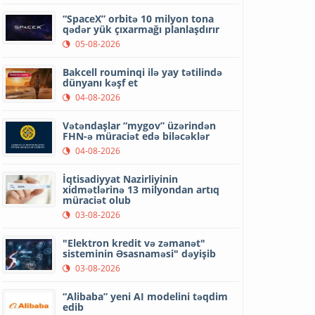
“SpaceX” orbitə 10 milyon tona
qədər yük çıxarmağı planlaşdırır
05-08-2026
Bakcell rouminqi ilə yay tətilində
dünyanı kəşf et
04-08-2026
Vətəndaşlar “mygov” üzərindən
FHN-ə müraciət edə biləcəklər
04-08-2026
İqtisadiyyat Nazirliyinin
xidmətlərinə 13 milyondan artıq
müraciət olub
03-08-2026
"Elektron kredit və zəmanət"
sisteminin Əsasnaməsi" dəyişib
03-08-2026
“Alibaba” yeni AI modelini təqdim
edib