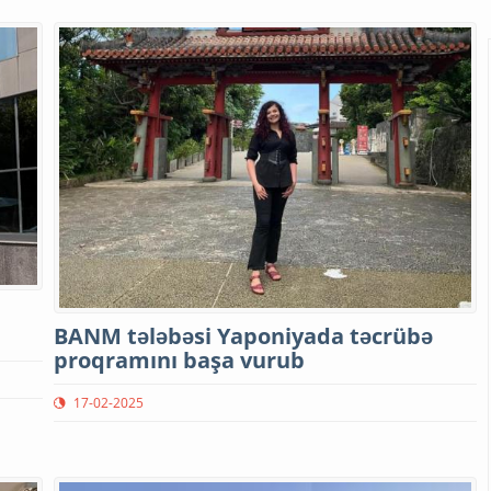
BANM tələbəsi Yaponiyada təcrübə
proqramını başa vurub
17-02-2025