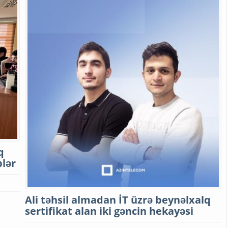
q
blər
Ali təhsil almadan İT üzrə beynəlxalq
sertifikat alan iki gəncin hekayəsi