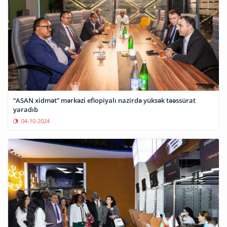
“ASAN xidmət” mərkəzi efiopiyalı nazirdə yüksək təəssürat
yaradıb
04-10-2024