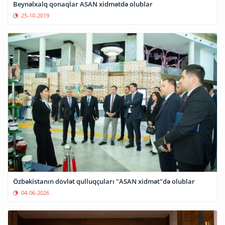
Beynəlxalq qonaqlar ASAN xidmətdə olublar
25-10-2019
Özbəkistanın dövlət qulluqçuları "ASAN xidmət"də olublar
04-06-2026