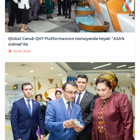
Qlobal Cənub QHT Platformasının nümayəndə heyəti "ASAN
xidmət”də
18-05-2026