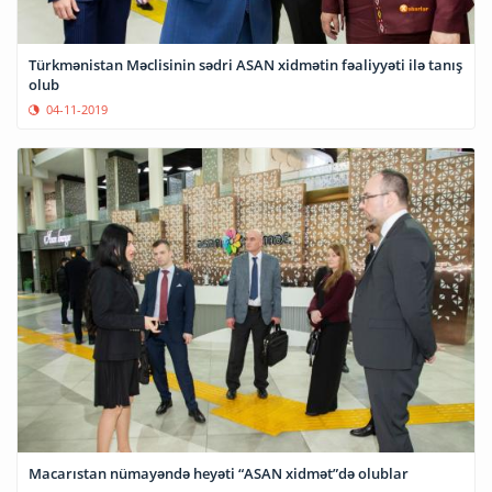
Türkmənistan Məclisinin sədri ASAN xidmətin fəaliyyəti ilə tanış
olub
04-11-2019
Macarıstan nümayəndə heyəti “ASAN xidmət”də olublar