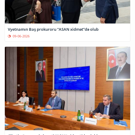
Vyetnamın Baş prokuroru “ASAN xidmət”də olub
09-06-2026