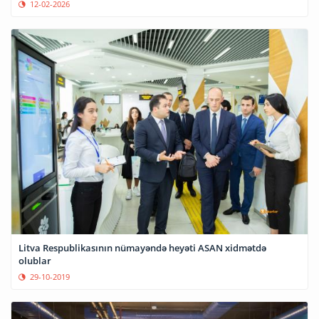
12-02-2026
Litva Respublikasının nümayəndə heyəti ASAN xidmətdə
olublar
29-10-2019