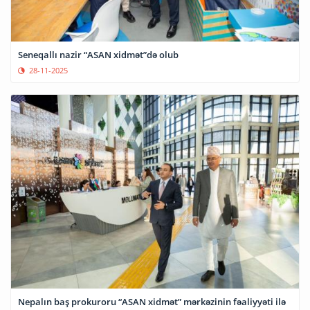
Seneqallı nazir “ASAN xidmət”də olub
28-11-2025
Nepalın baş prokuroru “ASAN xidmət” mərkəzinin fəaliyyəti ilə