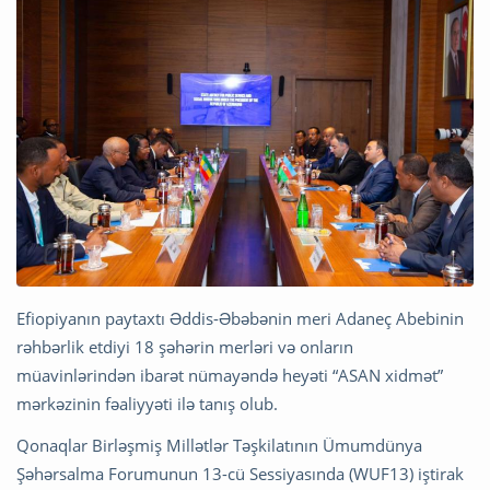
Efiopiyanın paytaxtı Əddis-Əbəbənin meri Adaneç Abebinin
rəhbərlik etdiyi 18 şəhərin merləri və onların
müavinlərindən ibarət nümayəndə heyəti “ASAN xidmət”
mərkəzinin fəaliyyəti ilə tanış olub.
Qonaqlar Birləşmiş Millətlər Təşkilatının Ümumdünya
Şəhərsalma Forumunun 13-cü Sessiyasında (WUF13) iştirak