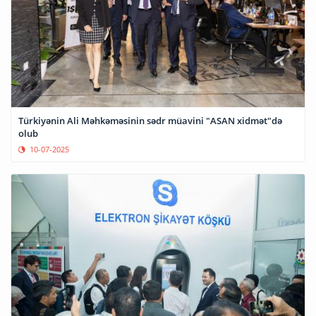
Türkiyənin Ali Məhkəməsinin sədr müavini "ASAN xidmət"də
olub
10-07-2025