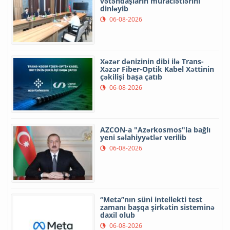
vətəndaşların müraciətlərini
dinləyib
06-08-2026
Xəzər dənizinin dibi ilə Trans-
Xəzər Fiber-Optik Kabel Xəttinin
çəkilişi başa çatıb
06-08-2026
AZCON-a "Azərkosmos"la bağlı
yeni səlahiyyətlər verilib
06-08-2026
“Meta”nın süni intellekti test
zamanı başqa şirkətin sisteminə
daxil olub
06-08-2026