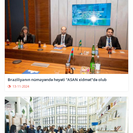
Braziliyanın nümayəndə heyəti “ASAN xidmət”də olub
13-11-2024