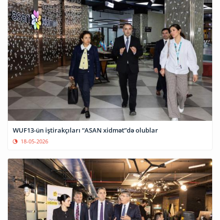
WUF13-ün iştirakçıları “ASAN xidmət”də olublar
18-05-2026