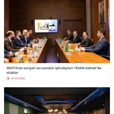
WUF13-ün suriyalı və ruandalı iştirakçıları “ASAN xidmət”də
olublar
18-05-2026