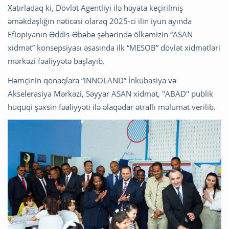
Xatırladaq ki, Dövlət Agentliyi ilə həyata keçirilmiş
əməkdaşlığın nəticəsi olaraq 2025-ci ilin iyun ayında
Efiopiyanın Əddis-Əbəbə şəhərində ölkəmizin “ASAN
xidmət” konsepsiyası əsasında ilk “MESOB” dövlət xidmətləri
mərkəzi fəaliyyətə başlayıb.
Həmçinin qonaqlara “INNOLAND” İnkubasiya və
Akselerasiya Mərkəzi, Səyyar ASAN xidmət, "ABAD" publik
hüquqi şəxsin fəaliyyəti ilə əlaqədar ətraflı məlumat verilib.