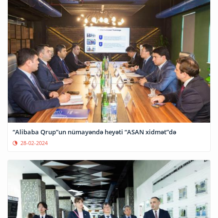
“Alibaba Qrup”un nümayəndə heyəti “ASAN xidmət”də
28-02-2024