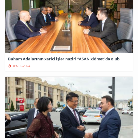
Baham Adalarının xarici işlər naziri “ASAN xidmət”də olub
09-11-2024