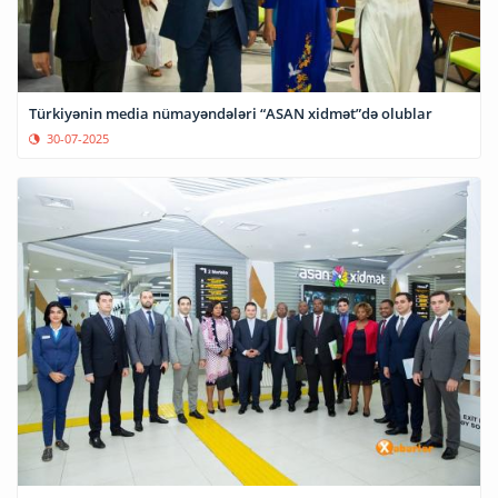
Türkiyənin media nümayəndələri “ASAN xidmət”də olublar
30-07-2025