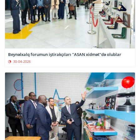
Beynəlxalq forumun iştirakçıları "ASAN xidmət"də olublar
30-04-2026