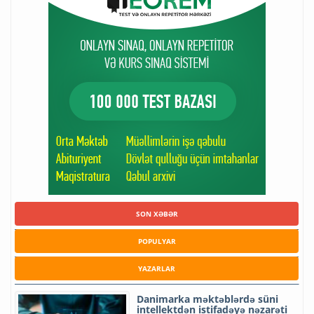
SON XƏBƏR
POPULYAR
YAZARLAR
Danimarka məktəblərdə süni
intellektdən istifadəyə nəzarəti