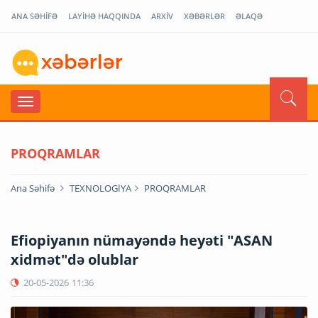
ANA SƏHİFƏ
LAYİHƏ HAQQINDA
ARXİV
XƏBƏRLƏR
ƏLAQƏ
PROQRAMLAR
Ana Səhifə
TEXNOLOGİYA
PROQRAMLAR
Efiopiyanın nümayəndə heyəti "ASAN
xidmət"də olublar
20-05-2026
11:36