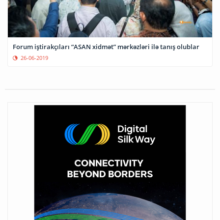
Forum iştirakçıları “ASAN xidmət” mərkəzləri ilə tanış olublar
26-06-2019