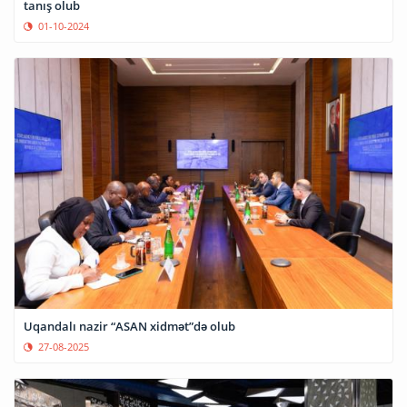
tanış olub
01-10-2024
Uqandalı nazir “ASAN xidmət”də olub
27-08-2025