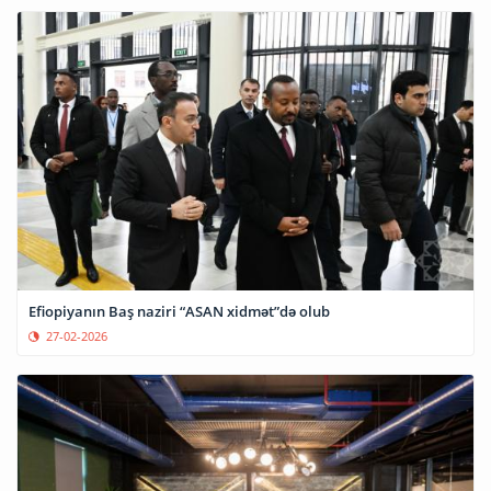
Efiopiyanın Baş naziri “ASAN xidmət”də olub
27-02-2026