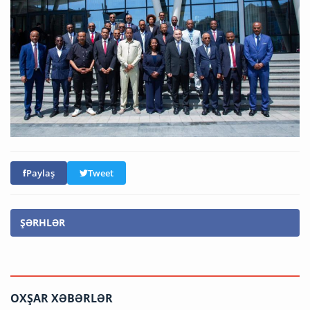
Paylaş
Tweet
ŞƏRHLƏR
OXŞAR XƏBƏRLƏR