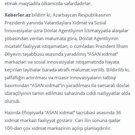
etmək məqsədilə ölkəmizdə səfərdədirlər.
Xeberler.az
bildirir ki, Azərbaycan Respublikasının
Prezidenti yanında Vətəndaşlara Xidmət və Sosial
İnnovasiyalar üzrə Dövlət Agentliyinin İctimaiyyətlə əlaqələr
şöbəsindən verilən məlumata görə, Dövlət Agentliyinin
müxtəlif fəaliyyət istiqamətləri, o cümlədən Prezident İlham
Əliyevin təşəbbüsü əsasında yaradılmış “ASAN xidmət”
mərkəzləri və sosial innovasiyalar istiqamətində həyata
keçirilən layihələr barədə ətraflı məlumat verilib. Bildirilib ki,
şəffaflığın artırılması və müasir innovasiyaların tətbiqi
baxımından “ASAN xidmət”in yaradılması ilə səmərəli dövlət
idarəçiliyinin təmin edilməsi sahəsində ciddi nailiyyətlər əldə
olunub.
Hazırda Efiopiyada “ASAN xidmət” təcrübəsi əsasında 36
xidmət mərkəzi fəaliyyət göstərir. Cari ilin sonuna qədər
100-dən çox xidmət mərkəzinin açılışı planlaşdırılır.