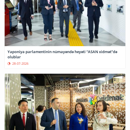
Yaponiya parlamentinin nümayəndə heyəti “ASAN xidmət”də
olublar
28-07-2026