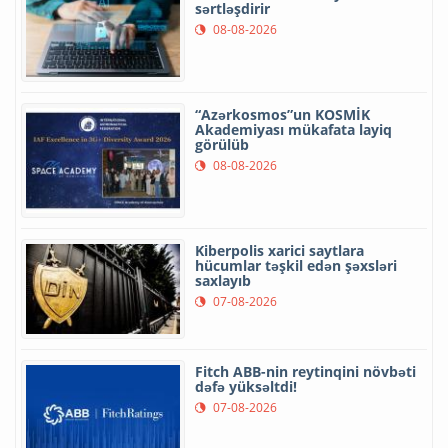
sərtləşdirir
08-08-2026
“Azərkosmos”un KOSMİK
Akademiyası mükafata layiq
görülüb
08-08-2026
Kiberpolis xarici saytlara
hücumlar təşkil edən şəxsləri
saxlayıb
07-08-2026
Fitch ABB-nin reytinqini növbəti
dəfə yüksəltdi!
07-08-2026