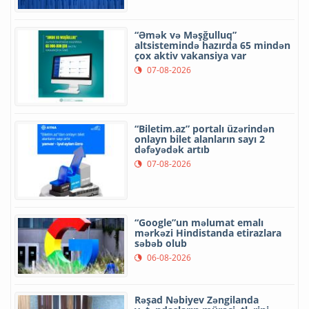
“Əmək və Məşğulluq”
altsistemində hazırda 65 mindən
çox aktiv vakansiya var
07-08-2026
“Biletim.az” portalı üzərindən
onlayn bilet alanların sayı 2
dəfəyədək artıb
07-08-2026
“Google”un məlumat emalı
mərkəzi Hindistanda etirazlara
səbəb olub
06-08-2026
Rəşad Nəbiyev Zəngilanda