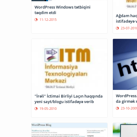
WordPress Windows tətbiqini
təqdim etdi
Ağdam haqd
11-12-2015
istifadəyə v
23-07-201
WordPress.
"İrəli" İctimai Birliyi Laçın haqqında
da girmək
yeni sayt/blogu istifadəyə verib
23-10-200
19-05-2010