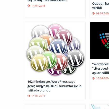
Qubadlı ha
14-04-2016
verildi
01-09-201
“Wordpress
“Litespeed
aşkar edili
16-09-202
162 mindən çox WordPress sayt
geniş miqyaslı DDoS hücumlar üçün
istifadə olundu
14-03-2014