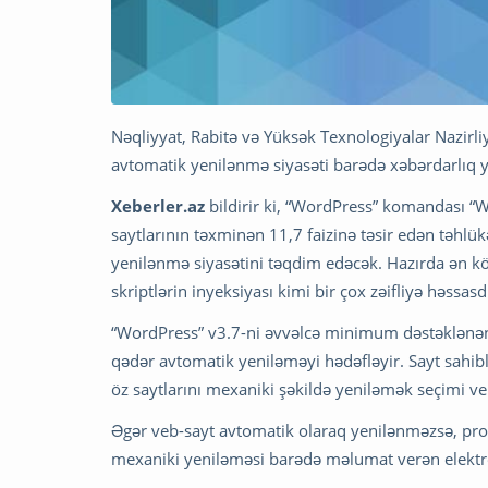
Nəqliyyat, Rabitə və Yüksək Texnologiyalar Nazirli
avtomatik yenilənmə siyasəti barədə xəbərdarlıq y
Xeberler.az
bildirir ki, “WordPress” komandası “
saytlarının təxminən 11,7 faizinə təsir edən təhlü
yenilənmə siyasətini təqdim edəcək. Hazırda ən köh
skriptlərin inyeksiyası kimi bir çox zəifliyə həssasd
“WordPress” v3.7-ni əvvəlcə minimum dəstəklənən 
qədər avtomatik yeniləməyi hədəfləyir. Sayt sahib
öz saytlarını mexaniki şəkildə yeniləmək seçimi ve
Əgər veb-sayt avtomatik olaraq yenilənməzsə, pros
mexaniki yeniləməsi barədə məlumat verən elekt