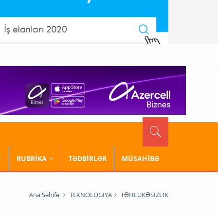
RUBRİKA
TƏDBİRLƏR
MÜSAHİBƏ
Ana Səhifə
TEXNOLOGİYA
TƏHLÜKƏSİZLİK