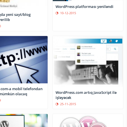
WordPress platforması yeniləndi
10-12-2015
a yeni sayt/blog
erilib
0
com-a mobil telefondan
WordPress.com artıq JavaScript ilə
 mümkün olacaq
işləyəcək
9
25-11-2015