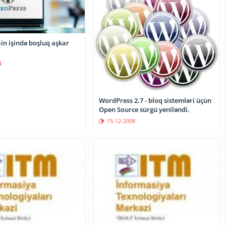
in işində boşluq aşkar
4
WordPress 2.7 - bloq sistemləri üçün
Open Source sürgü yeniləndi.
15-12-2008