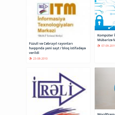
Kompüter İ
Mübarizə M
Füzuli və Cəbrayıl rayonları
07-09-201
haqqında yeni sayt / bloq istifadəyə
verildi
23-08-2010
WordPress-