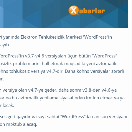
yi yanında Elektron Təhlükəsizlik Mərkəzi “WordPress”in
ayıb.
WordPress”in v3.7-v4.6 versiyaları üçün bütün “WordPress”
kəsizlik problemlərini həll etmək məqsədilə yeni avtomatik
nə təhlükəsiz versiya v4.7-dir. Daha köhnə versiyalar zərərli
ır.
versiya olan v4.7-yə qədər, daha sonra v3.8-dən v4.6-ya
lərinə bu avtomatik yeniləmə siyasətindən imtina etmək və ya
riləcək.
es geri qayıdır və sayt sahibi “WordPress”dən ən son versiyanı
ron məktub alacaq.