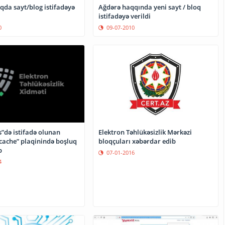
qda sayt/blog istifadəyə
Ağdərə haqqında yeni sayt / bloq
istifadəyə verildi
0
09-07-2010
Elektron Təhlükəsizlik Mərkəzi
”də istifadə olunan
bloqçuları xəbərdar edib
 cache” plaqinində boşluq
b
07-01-2016
4