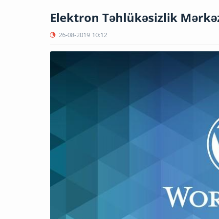
Elektron Təhlükəsizlik Mərkəz
26-08-2019
10:12