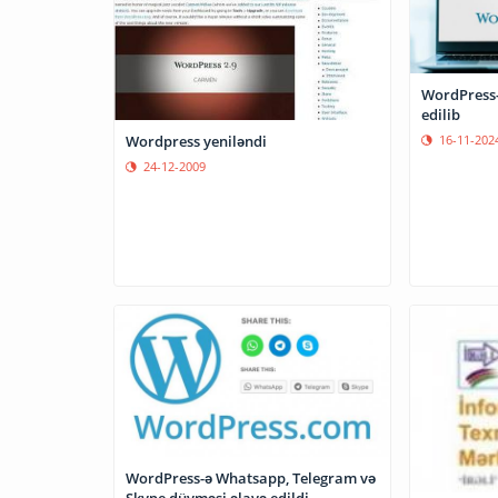
WordPress-
edilib
16-11-202
Wordpress yeniləndi
24-12-2009
WordPress-ə Whatsapp, Telegram və
Skype düyməsi əlavə edildi