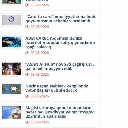
03-08-2026
"Card to card" əməliyyatlarına limit
qoyulmasının səbəbləri açıqlanıb
03-08-2026
ADB: CAREC rəqəmsal dəhlizi
internetin topdansatış qiymətlərini
aşağı salacaq
03-08-2026
“ASAN AI Hub” növbəti çağırış üzrə
qalib həll müəyyən edib
03-08-2026
Nazir Rəşad Nəbiyev Zəngilanda
vətəndaşları qəbul edəcək
03-08-2026
Magistraturaya qəbul olunanların
nəzərinə: Qeydiyyat yalnız “mygov”
üzərindən aparılacaq
03-08-2026