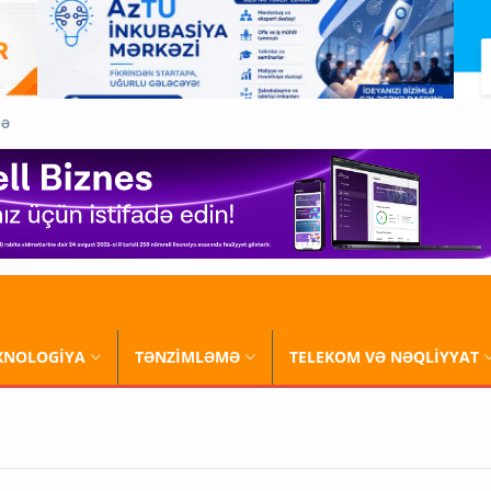
QƏ
XNOLOGİYA
TƏNZİMLƏMƏ
TELEKOM VƏ NƏQLİYYAT