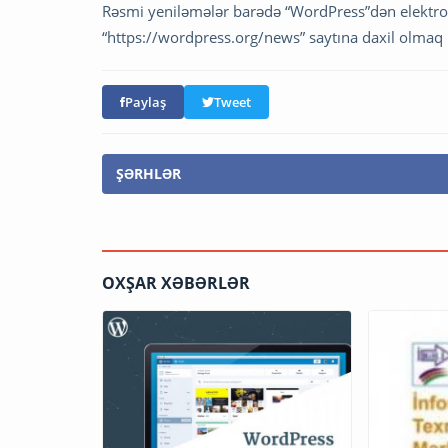
Rəsmi yeniləmələr barədə “WordPress”dən elektron
“https://wordpress.org/news” saytına daxil olm
Paylaş
Tweet
ŞƏRHLƏR
OXŞAR XƏBƏRLƏR