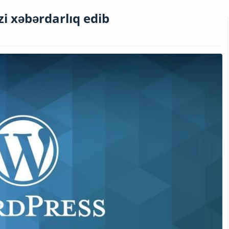
i xəbərdarlıq edib