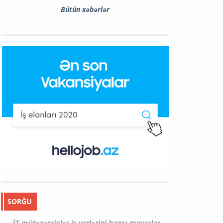
Bütün xəbərlər
SORĞU
İT mütəxəssislər iş yerlərini hansı meyarlar