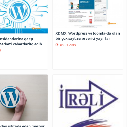
XDMX: Wordpress və Joomla-da olan
bir çox sayt zərərverici yayırlar
nsidentlərinə qarşı
ərkəzi xəbərdarlıq edib
03-04-2019
9
dən istifadə edən məşhur