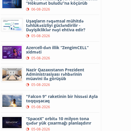
“Hökumət buludu”na köçürüb
06-08-2026
Uşaqların rəqəmsal mühitdə
təhlükəsizliyi gücləndirilir -
Dəyişikliklər nəyi ehtiva edir?
05-08-2026
Azercell-dən illik “ZengimCELL”
xidməti
05-08-2026
Nazir Qazaxıstanın Prezident
Administrasiyası rəhbərinin
müavini ilə görüşüb
05-08-2026
"Falcon 9" raketinin bir hissəsi Ayla
toqquşacaq
05-08-2026
“SpaceX” orbitə 10 milyon tona
qədər yük çıxarmağı planlaşdırır
05-08-2026