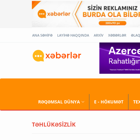
ANA SƏHİFƏ
LAYİHƏ HAQQINDA
ARXİV
XƏBƏRLƏR
ƏLA
RƏQƏMSAL DÜNYA
E - HÖKUMƏT
TE
TƏHLÜKƏSİZLİK