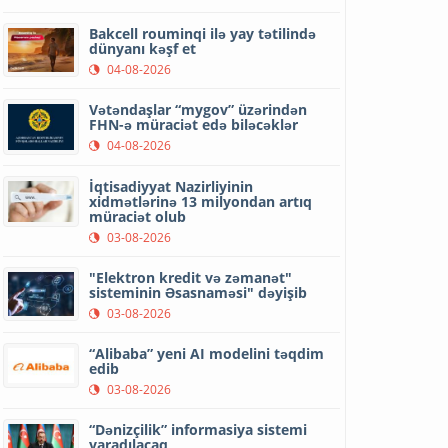
Bakcell rouminqi ilə yay tətilində
dünyanı kəşf et
04-08-2026
Vətəndaşlar “mygov” üzərindən
FHN-ə müraciət edə biləcəklər
04-08-2026
İqtisadiyyat Nazirliyinin
xidmətlərinə 13 milyondan artıq
müraciət olub
03-08-2026
"Elektron kredit və zəmanət"
sisteminin Əsasnaməsi" dəyişib
03-08-2026
“Alibaba” yeni AI modelini təqdim
edib
03-08-2026
“Dənizçilik” informasiya sistemi
yaradılacaq