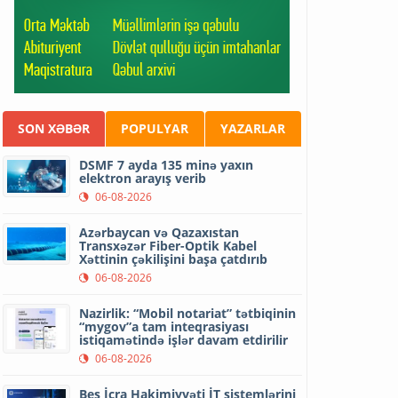
SON XƏBƏR
POPULYAR
YAZARLAR
DSMF 7 ayda 135 minə yaxın
elektron arayış verib
06-08-2026
Azərbaycan və Qazaxıstan
Transxəzər Fiber-Optik Kabel
Xəttinin çəkilişini başa çatdırıb
06-08-2026
Nazirlik: “Mobil notariat” tətbiqinin
“mygov”a tam inteqrasiyası
istiqamətində işlər davam etdirilir
06-08-2026
Beş İcra Hakimiyyəti İT sistemlərini