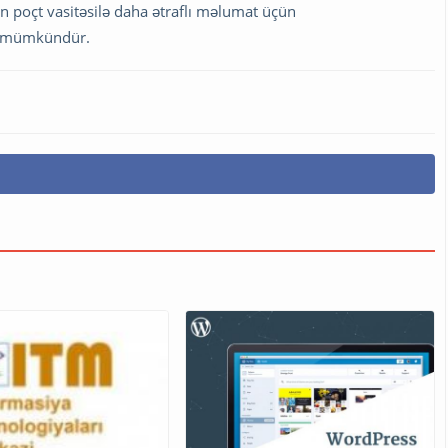
 poçt vasitəsilə daha ətraflı məlumat üçün
aq mümkündür.