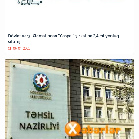
Dövlət Vergi Xidmətindən "Caspel" şirkətinə 2,4 milyonluq
sifariş
06-01-2023