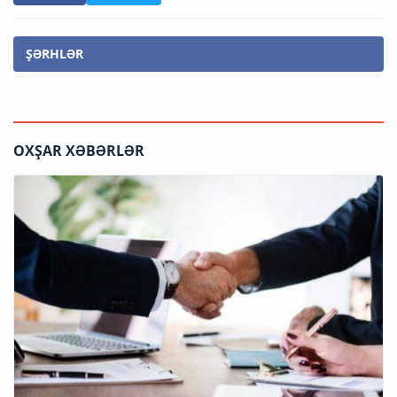
ŞƏRHLƏR
OXŞAR XƏBƏRLƏR