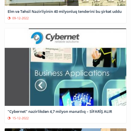
Elm və Təhsil Nazirliyinin 40 milyonluq tenderini bu şirkət uddu
09-12-2022
"Cybernet" nazirlikdən 4,7 milyon manatlıq – SİFARİŞ ALIR
15-12-2022