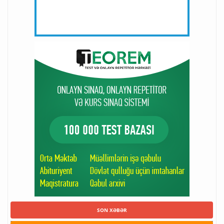
SON XƏBƏR