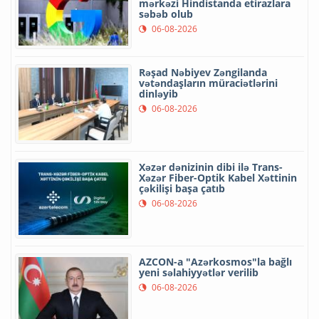
mərkəzi Hindistanda etirazlara
səbəb olub
06-08-2026
Rəşad Nəbiyev Zəngilanda
vətəndaşların müraciətlərini
dinləyib
06-08-2026
Xəzər dənizinin dibi ilə Trans-
Xəzər Fiber-Optik Kabel Xəttinin
çəkilişi başa çatıb
06-08-2026
AZCON-a "Azərkosmos"la bağlı
yeni səlahiyyətlər verilib
06-08-2026