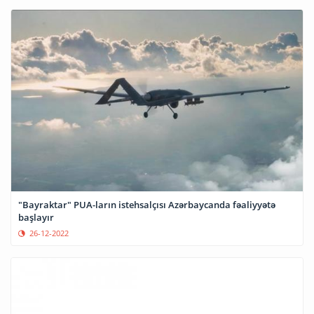
"Bayraktar" PUA-ların istehsalçısı Azərbaycanda fəaliyyətə
başlayır
26-12-2022