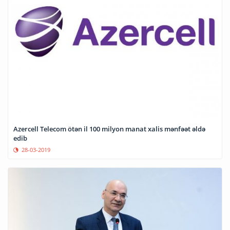
Azercell Telecom ötən il 100 milyon manat xalis mənfəət əldə
edib
28-03-2019