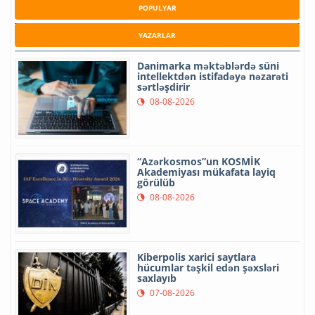
POPULYAR
YAZARLAR
Danimarka məktəblərdə süni
intellektdən istifadəyə nəzarəti
sərtləşdirir
08-08-2026
“Azərkosmos”un KOSMİK
Akademiyası mükafata layiq
görülüb
08-08-2026
Kiberpolis xarici saytlara
hücumlar təşkil edən şəxsləri
saxlayıb
07-08-2026