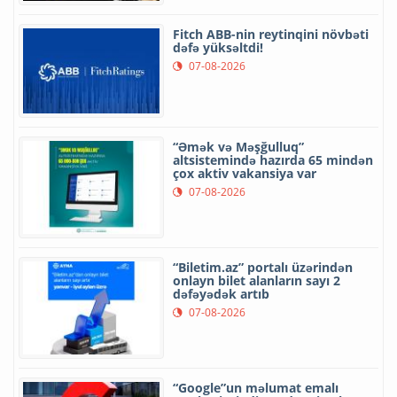
Fitch ABB-nin reytinqini növbəti
dəfə yüksəltdi!
07-08-2026
“Əmək və Məşğulluq”
altsistemində hazırda 65 mindən
çox aktiv vakansiya var
07-08-2026
“Biletim.az” portalı üzərindən
onlayn bilet alanların sayı 2
dəfəyədək artıb
07-08-2026
“Google”un məlumat emalı