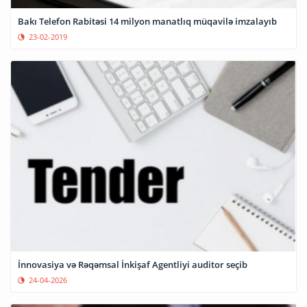
Bakı Telefon Rabitəsi 14 milyon manatlıq müqavilə imzalayıb
23-02-2019
İnnovasiya və Rəqəmsal İnkişaf Agentliyi auditor seçib
24-04-2026