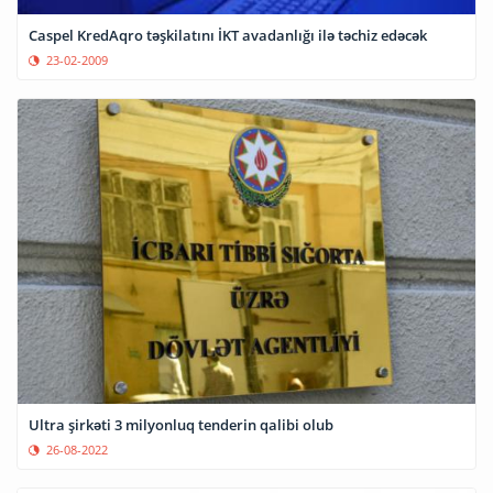
Caspel KredAqro təşkilatını İKT avadanlığı ilə təchiz edəcək
23-02-2009
Ultra şirkəti 3 milyonluq tenderin qalibi olub
26-08-2022