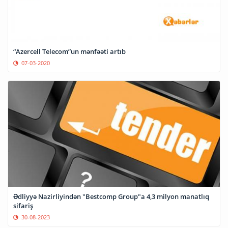
“Azercell Telecom”un mənfəəti artıb
07-03-2020
Ədliyyə Nazirliyindən "Bestcomp Group"a 4,3 milyon manatlıq
sifariş
30-08-2023