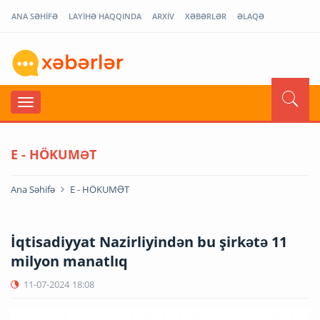
ANA SƏHİFƏ
LAYİHƏ HAQQINDA
ARXİV
XƏBƏRLƏR
ƏLAQƏ
E - HÖKUMƏT
Ana Səhifə
E - HÖKUMƏT
İqtisadiyyat Nazirliyindən bu şirkətə 11
milyon manatlıq
11-07-2024
18:08