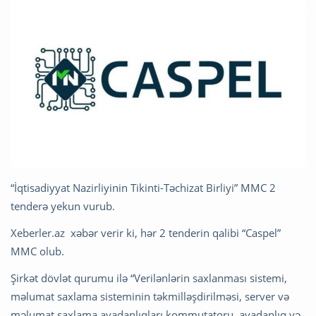
“İqtisadiyyat Nazirliyinin Tikinti-Təchizat Birliyi” MMC 2
tenderə yekun vurub.
Xeberler.az xəbər verir ki, hər 2 tenderin qalibi “Caspel”
MMC olub.
Şirkət dövlət qurumu ilə “Verilənlərin saxlanması sistemi,
məlumat saxlama sisteminin təkmilləşdirilməsi, server və
məlumat saxlama avadanlıqları kommutatoru, avadanlıq və