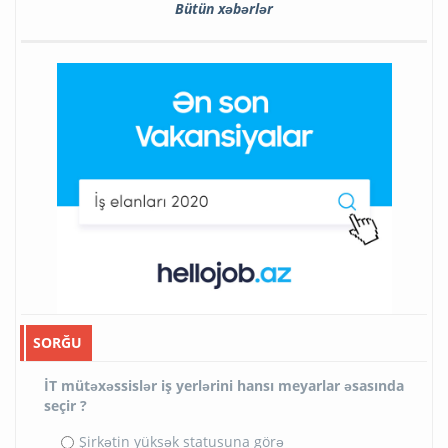
Bütün xəbərlər
SORĞU
İT mütəxəssislər iş yerlərini hansı meyarlar əsasında
seçir ?
Şirkətin yüksək statusuna görə