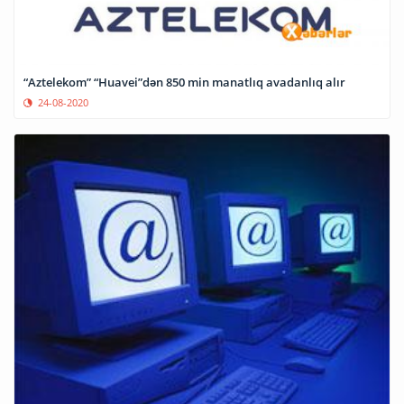
“Aztelekom” “Huavei”dən 850 min manatlıq avadanlıq alır
24-08-2020