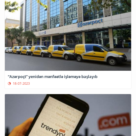
“Azərpoçt” yenidən mənfəətlə işləməyə başlayıb
18-07-2023