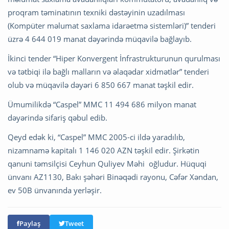
proqram təminatının texniki dəstəyinin uzadılması
(Kompüter məlumat saxlama idarəetmə sistemləri)” tenderi
üzrə 4 644 019 manat dəyərində müqavilə bağlayıb.
İkinci tender “Hiper Konvergent İnfrastrukturunun qurulması
və tətbiqi ilə bağlı malların və əlaqədar xidmətlər” tenderi
olub və müqavilə dəyəri 6 850 667 manat təşkil edir.
Ümumilikdə “Caspel” MMC 11 494 686 milyon manat
dəyərində sifariş qəbul edib.
Qeyd edək ki, “Caspel” MMC 2005-ci ildə yaradılıb,
nizamnamə kapitalı 1 146 020 AZN təşkil edir. Şirkətin
qanuni təmsilçisi Ceyhun Quliyev Məhi oğludur. Hüquqi
ünvanı AZ1130, Bakı şəhəri Binəqədi rayonu, Cəfər Xəndan,
ev 50B ünvanında yerləşir.
Paylaş
Tweet