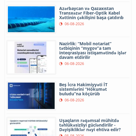
Azərbaycan və Qazaxıstan
Transxəzər Fiber-Optik Kabel
Xəttinin çəkilişini başa çatdırıb
06-08-2026
Nazirlik: “Mobil notariat”
tətbiqinin “mygov”a tam
inteqrasiyası istiqamətində işlər
davam etdirilir
06-08-2026
Beş İcra Hakimiyyəti İT
sistemlərini “Hökumət
buludu”na köçürüb
06-08-2026
Uşaqların rəqəmsal mühitdə
təhlükəsizliyi gücləndirilir -
Dəyişikliklər nəyi ehtiva edir?
05-08-2026