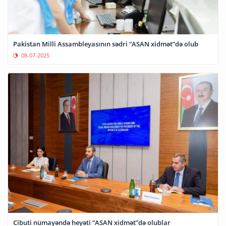
Pakistan Milli Assambleyasının sədri “ASAN xidmət”də olub
08-07-2025
Cibuti nümayəndə heyəti “ASAN xidmət”də olublar