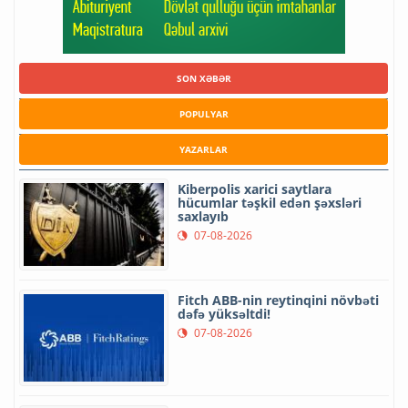
SON XƏBƏR
POPULYAR
YAZARLAR
Kiberpolis xarici saytlara
hücumlar təşkil edən şəxsləri
saxlayıb
07-08-2026
Fitch ABB-nin reytinqini növbəti
dəfə yüksəltdi!
07-08-2026