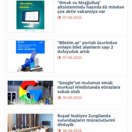
“Əmək və Məşğulluq”
altsistemində hazırda 65 mindən
çox aktiv vakansiya var
07-08-2026
“Biletim.az” portalı üzərindən
onlayn bilet alanların sayı 2
dəfəyədək artıb
07-08-2026
“Google”un məlumat emalı
mərkəzi Hindistanda etirazlara
səbəb olub
06-08-2026
Rəşad Nəbiyev Zəngilanda
vətəndaşların müraciətlərini
dinləyib
06-08-2026