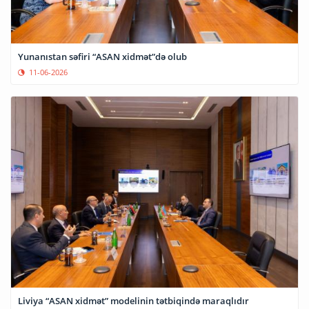
Yunanıstan səfiri “ASAN xidmət”də olub
11-06-2026
Liviya “ASAN xidmət” modelinin tətbiqində maraqlıdır