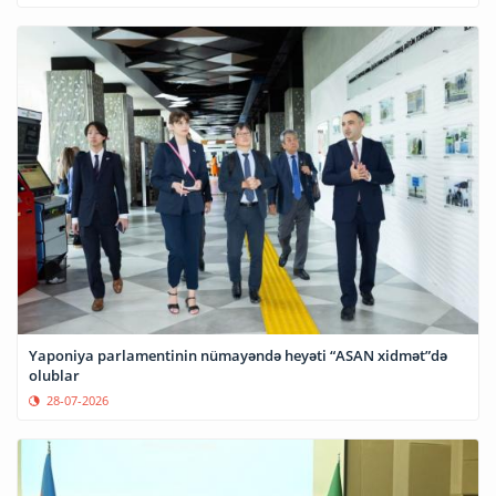
Yaponiya parlamentinin nümayəndə heyəti “ASAN xidmət”də
olublar
28-07-2026