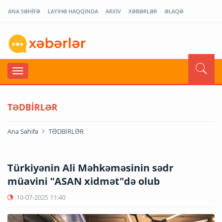
ANA SƏHİFƏ
LAYİHƏ HAQQINDA
ARXİV
XƏBƏRLƏR
ƏLAQƏ
TƏDBİRLƏR
Ana Səhifə
TƏDBİRLƏR
Türkiyənin Ali Məhkəməsinin sədr
müavini "ASAN xidmət"də olub
10-07-2025
11:40