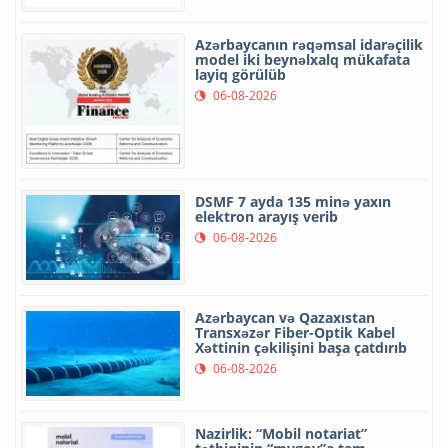
Azərbaycanın rəqəmsal idarəçilik
model iki beynəlxalq mükafata
layiq görülüb
06-08-2026
DSMF 7 ayda 135 minə yaxın
elektron arayış verib
06-08-2026
Azərbaycan və Qazaxıstan
Transxəzər Fiber-Optik Kabel
Xəttinin çəkilişini başa çatdırıb
06-08-2026
Nazirlik: “Mobil notariat”