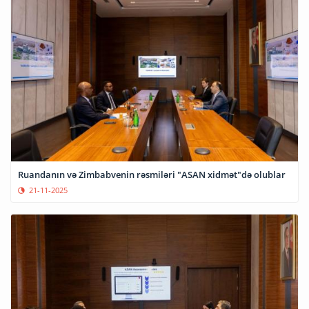
Ruandanın və Zimbabvenin rəsmiləri "ASAN xidmət"də olublar
21-11-2025