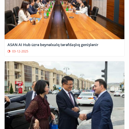
ASAN AI Hub üzrə beynəlxalq tərəfdaşlıq genişlənir
03-12-2025