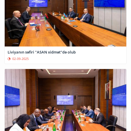
Liviyanın səfiri "ASAN xidmət"də olub
02-09-2025