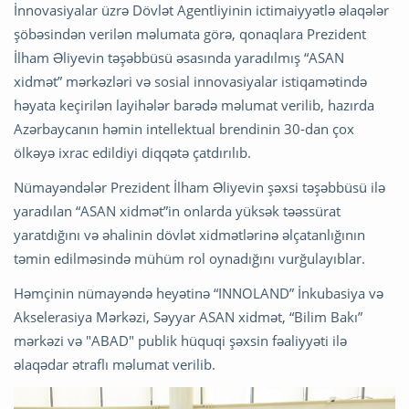
İnnovasiyalar üzrə Dövlət Agentliyinin ictimaiyyətlə əlaqələr
şöbəsindən verilən məlumata görə, qonaqlara Prezident
İlham Əliyevin təşəbbüsü əsasında yaradılmış “ASAN
xidmət” mərkəzləri və sosial innovasiyalar istiqamətində
həyata keçirilən layihələr barədə məlumat verilib, hazırda
Azərbaycanın həmin intellektual brendinin 30-dan çox
ölkəyə ixrac edildiyi diqqətə çatdırılıb.
Nümayəndələr Prezident İlham Əliyevin şəxsi təşəbbüsü ilə
yaradılan “ASAN xidmət”in onlarda yüksək təəssürat
yaratdığını və əhalinin dövlət xidmətlərinə əlçatanlığının
təmin edilməsində mühüm rol oynadığını vurğulayıblar.
Həmçinin nümayəndə heyətinə “INNOLAND” İnkubasiya və
Akselerasiya Mərkəzi, Səyyar ASAN xidmət, “Bilim Bakı”
mərkəzi və "ABAD" publik hüquqi şəxsin fəaliyyəti ilə
əlaqədar ətraflı məlumat verilib.