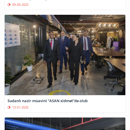
09-09-2025
Sudanlı nazir müavini “ASAN xidmət”də olub
13-01-2026