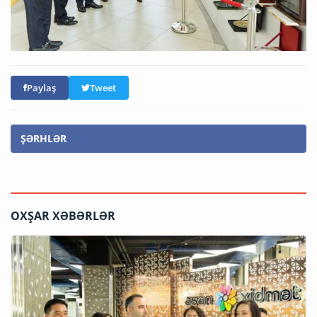
Paylaş
Tweet
ŞƏRHLƏR
OXŞAR XƏBƏRLƏR