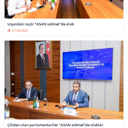
Uqandalı nazir “ASAN xidmət”də olub
27-08-2025
Çilidən olan parlamentarilər “ASAN xidmət”də olublar