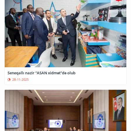
Seneqallı nazir “ASAN xidmət”də olub
28-11-2025