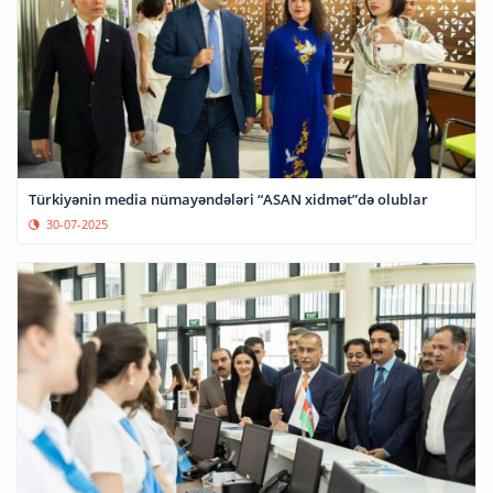
Türkiyənin media nümayəndələri “ASAN xidmət”də olublar
30-07-2025