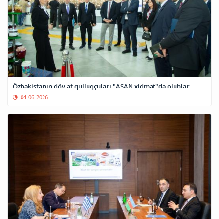
Özbəkistanın dövlət qulluqçuları "ASAN xidmət"də olublar
04-06-2026