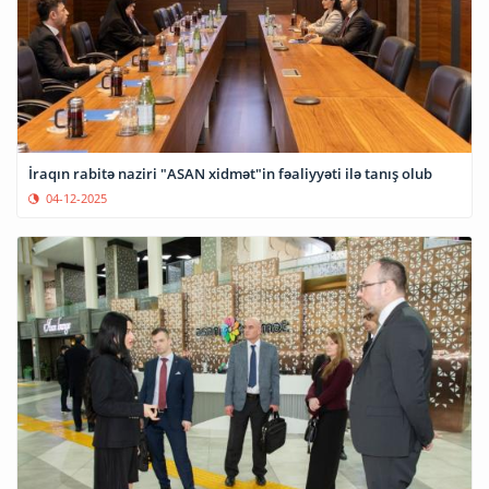
İraqın rabitə naziri "ASAN xidmət"in fəaliyyəti ilə tanış olub
04-12-2025