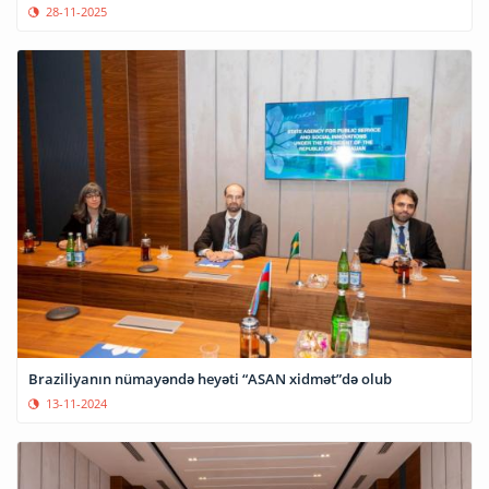
28-11-2025
Braziliyanın nümayəndə heyəti “ASAN xidmət”də olub
13-11-2024