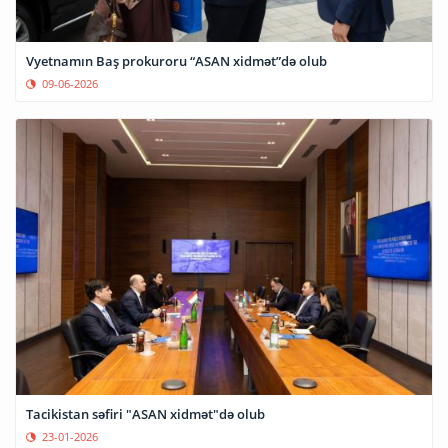
Vyetnamın Baş prokuroru “ASAN xidmət”də olub
09-06-2026
Tacikistan səfiri "ASAN xidmət"də olub
23-01-2026