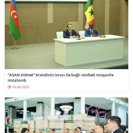
“ASAN xidmət” brendinin ixracı ilə bağlı növbəti müqavilə
imzalanıb
03-06-2025