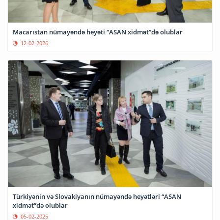
Macarıstan nümayəndə heyəti “ASAN xidmət”də olublar
12-02-2026
Türkiyənin və Slovakiyanın nümayəndə heyətləri “ASAN
xidmət”də olublar
05-02-2025