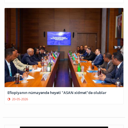
Efiopiyanın nümayəndə heyəti "ASAN xidmət"də olublar
20-05-2026