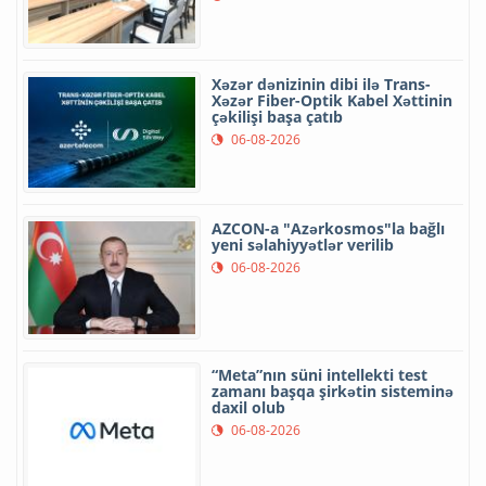
Xəzər dənizinin dibi ilə Trans-
Xəzər Fiber-Optik Kabel Xəttinin
çəkilişi başa çatıb
06-08-2026
AZCON-a "Azərkosmos"la bağlı
yeni səlahiyyətlər verilib
06-08-2026
“Meta”nın süni intellekti test
zamanı başqa şirkətin sisteminə
daxil olub
06-08-2026