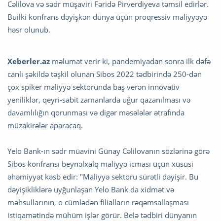
Cəlilova və sədr müşaviri Fəridə Pirverdiyeva təmsil edirlər.
Builki konfrans dəyişkən dünya üçün proqressiv maliyyəyə
həsr olunub.
Xeberler.az
məlumat verir ki, pandemiyadan sonra ilk dəfə
canlı şəkildə təşkil olunan Sibos 2022 tədbirində 250-dən
çox spiker maliyyə sektorunda baş verən innovativ
yeniliklər, qeyri-sabit zamanlarda uğur qazanılması və
davamlılığın qorunması və digər məsələlər ətrafında
müzakirələr aparacaq.
Yelo Bank-ın sədr müavini Günay Cəlilovanın sözlərinə görə
Sibos konfransı beynəlxalq maliyyə icması üçün xüsusi
əhəmiyyət kəsb edir: "Maliyyə sektoru sürətli dəyişir. Bu
dəyişikliklərə uyğunlaşan Yelo Bank da xidmət və
məhsullarının, o cümlədən filialların rəqəmsallaşması
istiqamətində mühüm işlər görür. Belə tədbiri dünyanın