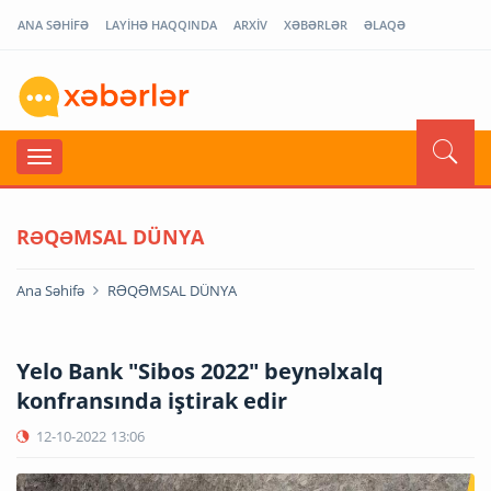
ANA SƏHİFƏ
LAYİHƏ HAQQINDA
ARXİV
XƏBƏRLƏR
ƏLAQƏ
RƏQƏMSAL DÜNYA
Ana Səhifə
RƏQƏMSAL DÜNYA
Yelo Bank "Sibos 2022" beynəlxalq
konfransında iştirak edir
12-10-2022
13:06