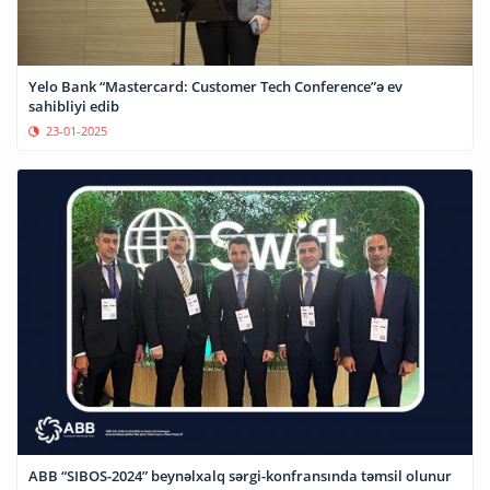
Yelo Bank “Mastercard: Customer Tech Conference”ə ev
sahibliyi edib
23-01-2025
ABB “SIBOS-2024” beynəlxalq sərgi-konfransında təmsil olunur