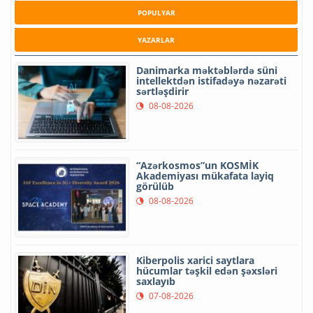
POPULYAR
YAZARLAR
Danimarka məktəblərdə süni
intellektdən istifadəyə nəzarəti
sərtləşdirir
08-08-2026
“Azərkosmos”un KOSMİK
Akademiyası mükafata layiq
görülüb
08-08-2026
Kiberpolis xarici saytlara
hücumlar təşkil edən şəxsləri
saxlayıb
07-08-2026