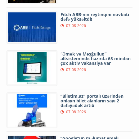
Fitch ABB-nin reytinqini növbəti
dəfə yüksəltdi!
07-08-2026
“Əmək və Məşğulluq”
altsistemində hazırda 65 mindən
çox aktiv vakansiya var
07-08-2026
“Biletim.az” portalı üzərindən
onlayn bilet alanların sayı 2
dəfəyədək artıb
07-08-2026
“Google”un məlumat emalı