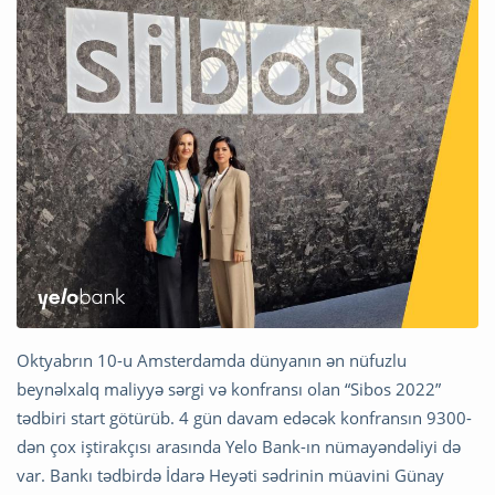
Oktyabrın 10-u Amsterdamda dünyanın ən nüfuzlu
beynəlxalq maliyyə sərgi və konfransı olan “Sibos 2022”
tədbiri start götürüb. 4 gün davam edəcək konfransın 9300-
dən çox iştirakçısı arasında Yelo Bank-ın nümayəndəliyi də
var. Bankı tədbirdə İdarə Heyəti sədrinin müavini Günay