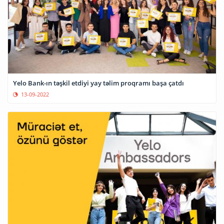
Yelo Bank-ın təşkil etdiyi yay təlim proqramı başa çatdı
13-09-2022