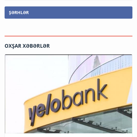
ŞƏRHLƏR
OXŞAR XƏBƏRLƏR