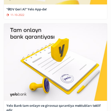
“ƏDV Geri Al” Yelo App-də!
11-10-2022
Yelo Bank tam onlayn və girovsuz qarantiya məktubları təklif
edir