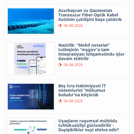
Azərbaycan və Qazaxıstan
Transxəzər Fiber-Optik Kabel
Xəttinin çəkilişini başa çatdırıb
06-08-2026
Nazirlik: “Mobil notariat”
tətbiqinin “mygov”a tam
inteqrasiyası istiqamətində işlər
davam etdirilir
06-08-2026
Beş İcra Hakimiyyəti İT
sistemlərini “Hökumət
buludu”na köçürüb
06-08-2026
Uşaqların rəqəmsal mühitdə
təhlükəsizliyi gücləndirilir -
Dəyişikliklər nəyi ehtiva edir?