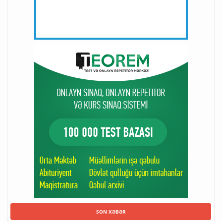
SON XƏBƏR