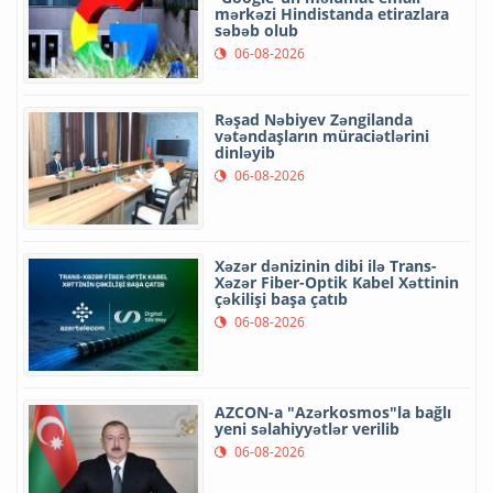
mərkəzi Hindistanda etirazlara
səbəb olub
06-08-2026
Rəşad Nəbiyev Zəngilanda
vətəndaşların müraciətlərini
dinləyib
06-08-2026
Xəzər dənizinin dibi ilə Trans-
Xəzər Fiber-Optik Kabel Xəttinin
çəkilişi başa çatıb
06-08-2026
AZCON-a "Azərkosmos"la bağlı
yeni səlahiyyətlər verilib
06-08-2026