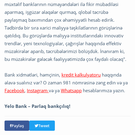
müxtəlif banklarının nümayəndələri ilə fikir mübadiləsi
aparmaq, işgüzar əlaqələr qurmaq, qlobal təcrübə
paylaşmaq baxımından çox əhəmiyyətli hesab edirik.
Tədbirdə bir sıra xarici maliyyə təşkilatlarının görüşlərinə
qatıldıq. Bu görüşlərdə maliyyə institutlarındakı innovativ
trendlər, yeni texnologiyalar, çağırışlar haqqında effektiv
müzakirələr aparıb, təcrübələrimizi bölüşdük. İnanıram ki,
bu müzakirələr gələcək fəaliyyətimizdə çox faydalı olacaq".
Bank xidmətləri, həmçinin,
kredit kalkulyatoru
haqqında
əlavə sualınız var? O zaman 981 nömrəsinə zəng edin və ya
Facebook
,
Instagram
və ya
Whatsapp
hesablarımıza yazın.
Yelo Bank – Parlaq bankçılıq!
Paylaş
Tweet