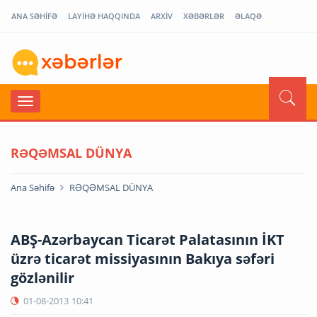
ANA SƏHİFƏ
LAYİHƏ HAQQINDA
ARXİV
XƏBƏRLƏR
ƏLAQƏ
RƏQƏMSAL DÜNYA
Ana Səhifə
RƏQƏMSAL DÜNYA
ABŞ-Azərbaycan Ticarət Palatasının İKT
üzrə ticarət missiyasının Bakıya səfəri
gözlənilir
01-08-2013
10:41