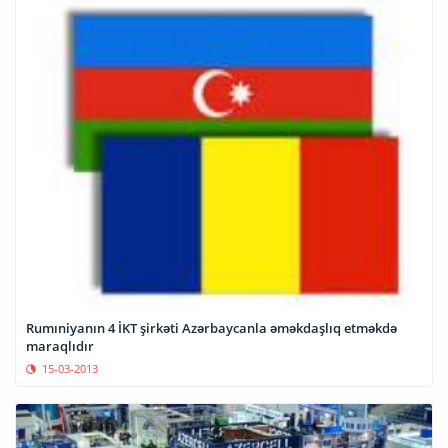
Rumıniyanın 4 İKT şirkəti Azərbaycanla əməkdaşlıq etməkdə
maraqlıdır
15-03-2013