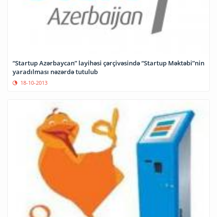
“Startup Azərbaycan” layihəsi çərçivəsində “Startup Məktəbi”nin
yaradılması nəzərdə tutulub
18-10-2013