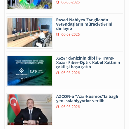
06-08-2026
Rəşad Nəbiyev Zəngilanda
vətəndaşların müraciətlərini
dinləyib
06-08-2026
Xəzər dənizinin dibi ilə Trans-
Xəzər Fiber-Optik Kabel Xəttinin
çəkilişi başa çatıb
06-08-2026
AZCON-a "Azərkosmos"la bağlı
yeni səlahiyyətlər verilib
06-08-2026