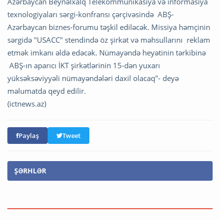
Azərbaycan Beynəlxalq Telekommunikasiya və informasiya
texnologiyaları sərgi-konfransı çərçivəsində ABŞ-
Azərbaycan biznes-forumu təşkil ediləcək. Missiya həmçinin
sərgidə "USACC" stendində öz şirkət və məhsullarını reklam
etmək imkanı əldə edəcək. Nümayəndə heyətinin tərkibinə
ABŞ-ın aparıcı İKT şirkətlərinin 15-dən yuxarı
yüksəksəviyyəli nümayəndələri daxil olacaq"- deyə
məlumatda qeyd edilir.
(ictnews.az)
Paylaş
Tweet
ŞƏRHLƏR