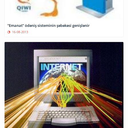
“Emanat” ödəniş sisteminin şəbəkəsi genişlənir
16-08-2013