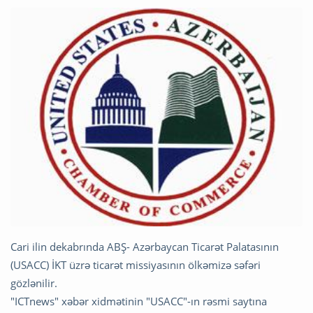
Cari ilin dekabrında ABŞ- Azərbaycan Ticarət Palatasının
(USACC) İKT üzrə ticarət missiyasının ölkəmizə səfəri
gözlənilir.
"ICTnews" xəbər xidmətinin "USACC"-ın rəsmi saytına