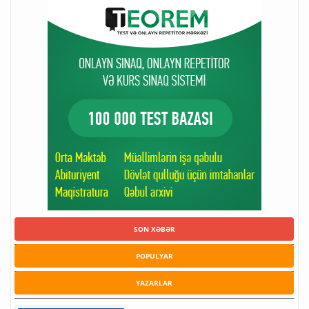
SON XƏBƏR
POPULYAR
YAZARLAR