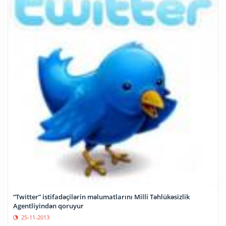
“Twitter” istifadəçilərin məlumatlarını Milli Təhlükəsizlik
Agentliyindən qoruyur
25-11-2013