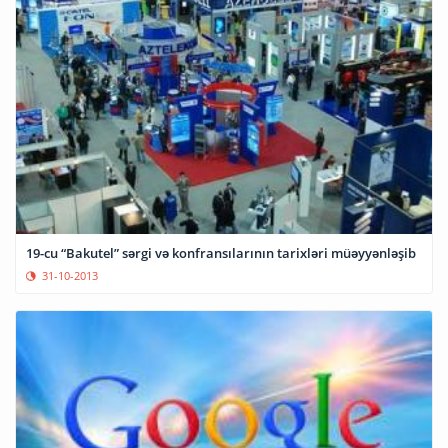
19-cu “Bakutel” sərgi və konfransılarının tarixləri müəyyənləşib
31-10-2013