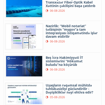
Transxəzər Fiber-Optik Kabel
Xəttinin çəkilişini başa çatdırıb
06-08-2026
Nazirlik: “Mobil notariat”
tətbiqinin “mygov”a tam
inteqrasiyası istiqamətində işlər
davam etdirilir
06-08-2026
Beş İcra Hakimiyyəti İT
sistemlərini “Hökumət
buludu”na köçürüb
06-08-2026
Uşaqların rəqəmsal mühitdə
təhlükəsizliyi gücləndirilir -
Dəyişikliklər nəyi ehtiva edir?
05-08-2026