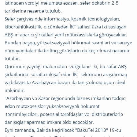
istinadən verdiyi məlumata əsasən, səfər dekabrın 2-5
tarixlərinə nəzərdə tutulub.
Səfər çərçivəsində informasiya, kosmik texnologiyaları,
kibertəhlükəsizlik, o cümlədən İKT sahəsi üzrə ixtisaslaşan
ABŞ-ın aparıcı şirkətləri yerli mütəxəssislərlə görüşəcəklər.
Bundan başqa, yüksəksəviyyəli hökumət rəsmiləri və sənaye
nümayəndələri ilə brifinq-görüşlərin də keçirilməsi nəzərdə
tutulur.
Qurumun yaydığı məlumatda vurğulanır ki, bu səfər ABŞ
şirkətlərinə sürətlə inkişaf edən İKT sektorunu araşdırmaq
və bilavasitə Azərbaycan bazarı ilə tanış olmaq üçün ideal
imkandır.
"Azərbaycan və Xəzər regionunda biznes imkanları tədqiq
edən mütəxəssislər yüksəksəviyyəli hökumət
tənzimləyiciləri, potensial tərəfdaşlar və distribüterlərlə
danışıqlar aparmaq imkanı əldə edəcəklər.
Eyni zamanda, Bakıda keçiriləcək "BakuTel 2013" 19-cu