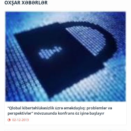
OXŞAR XƏBƏRLƏR
“Qlobal kibertəhlükəsizlik üzrə əməkdaşlıq: problemlər və
perspektivlər” mövzusunda konfrans öz işinə başlayır
02-12-2013