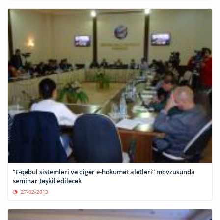
“E-qəbul sistemləri və digər e-hökumət alətləri” mövzusunda
seminar təşkil ediləcək
27-02-2013