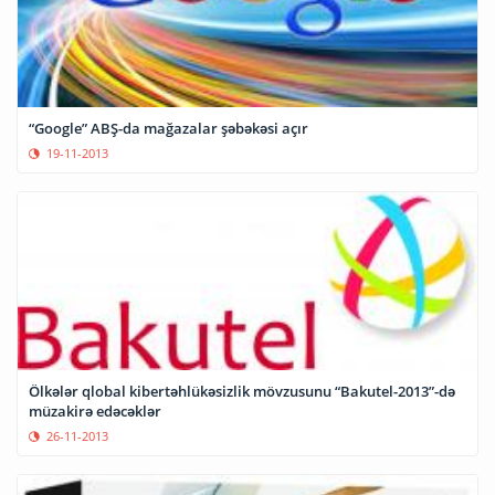
“Google” ABŞ-da mağazalar şəbəkəsi açır
19-11-2013
Ölkələr qlobal kibertəhlükəsizlik mövzusunu “Bakutel-2013”-də
müzakirə edəcəklər
26-11-2013