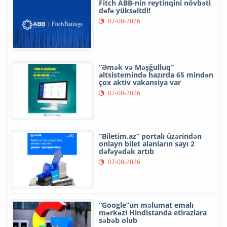
Fitch ABB-nin reytinqini növbəti
dəfə yüksəltdi!
07-08-2026
“Əmək və Məşğulluq”
altsistemində hazırda 65 mindən
çox aktiv vakansiya var
07-08-2026
“Biletim.az” portalı üzərindən
onlayn bilet alanların sayı 2
dəfəyədək artıb
07-08-2026
“Google”un məlumat emalı
mərkəzi Hindistanda etirazlara
səbəb olub