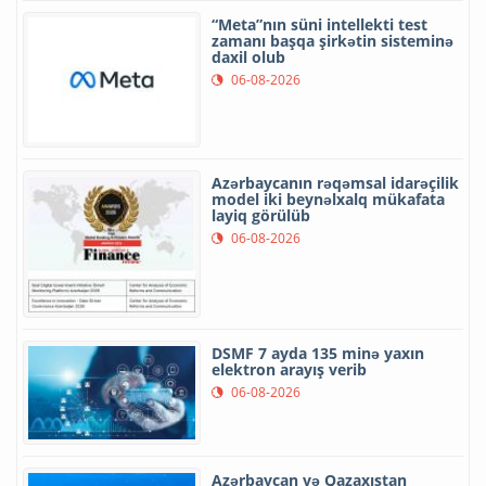
“Meta”nın süni intellekti test
zamanı başqa şirkətin sisteminə
daxil olub
06-08-2026
Azərbaycanın rəqəmsal idarəçilik
model iki beynəlxalq mükafata
layiq görülüb
06-08-2026
DSMF 7 ayda 135 minə yaxın
elektron arayış verib
06-08-2026
Azərbaycan və Qazaxıstan