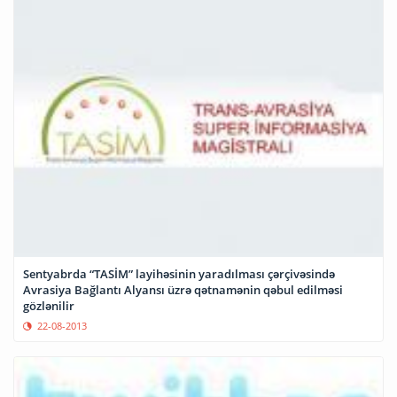
Sentyabrda “TASİM” layihəsinin yaradılması çərçivəsində
Avrasiya Bağlantı Alyansı üzrə qətnamənin qəbul edilməsi
gözlənilir
22-08-2013