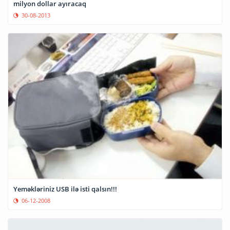
milyon dollar ayıracaq
30-08-2013
Yeməkləriniz USB ilə isti qalsın!!!
06-12-2008