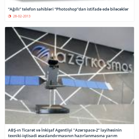
“Ağıllı” telefon sahibləri “Photoshop”dan istifadə edə biləcəklər
28-02-2013
ABŞ-ın Ticarət və İnkişaf Agentliyi "Azərspace-2” layihəsinin
texniki-iqtisadi əsaslandırmasının hazırlanmasına yarım