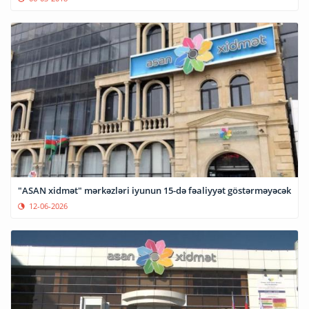
"ASAN xidmət" mərkəzləri iyunun 15-də fəaliyyət göstərməyəcək
12-06-2026