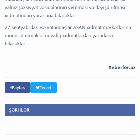
yalnız şəxsiyyət vəsiqələrinin verilməsi və dəyişdirilməsi
xidmətindən yararlana biləcəklər.
27 sentyabrdan isə vətəndaşlar ASAN xidmət mərkəzlərinə
müraciət etməklə müvafiq xidmətlərdən yararlana
biləcəklər.
Xeberler.az
Paylaş
Tweet
ŞƏRHLƏR