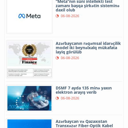
“Meta”nın süni intellekti test
zamanı başqa şirkətin sisteminə
daxil olub
06-08-2026
Azərbaycanın rəqəmsal idarəçilik
model iki beynəlxalq mükafata
layiq görülüb
06-08-2026
DSMF 7 ayda 135 minə yaxın
elektron arayış verib
06-08-2026
Azərbaycan və Qazaxıstan
Transxəzər Fiber-Optik Kabel