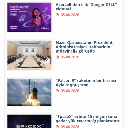
Azercell-dən illik “ZengimCELL”
xidməti
05-08-2026
Nazir Qazaxıstanın Prezident
Administrasiyası rəhbərinin
müavini ilə görüşüb
05-08-2026
"Falcon 9" raketinin bir hissəsi
Ayla toqquşacaq
05-08-2026
“SpaceX” orbitə 10 milyon tona
qədər yük çıxarmağı planlaşdırır
05-08-2026