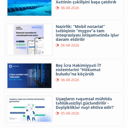
Xəttinin çəkilişini başa çatdırıb
06-08-2026
Nazirlik: “Mobil notariat”
tətbiqinin “mygov”a tam
inteqrasiyası istiqamətində işlər
davam etdirilir
06-08-2026
Beş İcra Hakimiyyəti İT
sistemlərini “Hökumət
buludu”na köçürüb
06-08-2026
Uşaqların rəqəmsal mühitdə
təhlükəsizliyi gücləndirilir -
Dəyişikliklər nəyi ehtiva edir?
05-08-2026