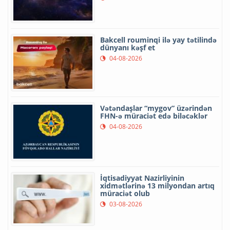
Bakcell rouminqi ilə yay tətilində
dünyanı kəşf et
04-08-2026
Vətəndaşlar “mygov” üzərindən
FHN-ə müraciət edə biləcəklər
04-08-2026
İqtisadiyyat Nazirliyinin
xidmətlərinə 13 milyondan artıq
müraciət olub
03-08-2026