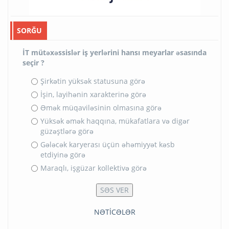
SORĞU
İT mütəxəssislər iş yerlərini hansı meyarlar əsasında
seçir ?
Şirkətin yüksək statusuna görə
İşin, layihənin xarakterinə görə
Əmək müqaviləsinin olmasına görə
Yüksək əmək haqqına, mükafatlara və digər
güzəştlərə görə
Gələcək karyerası üçün əhəmiyyət kəsb
etdiyinə görə
Maraqlı, işgüzar kollektivə görə
NƏTİCƏLƏR