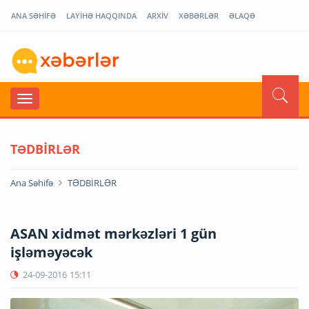
ANA SƏHİFƏ
LAYİHƏ HAQQINDA
ARXİV
XƏBƏRLƏR
ƏLAQƏ
TƏDBİRLƏR
Ana Səhifə
TƏDBİRLƏR
ASAN xidmət mərkəzləri 1 gün
işləməyəcək
24-09-2016
15:11