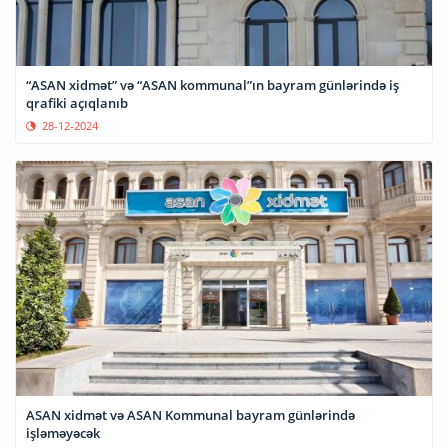
“ASAN xidmət” və “ASAN kommunal”ın bayram günlərində iş
qrafiki açıqlanıb
28-12-2024
ASAN xidmət və ASAN Kommunal bayram günlərində
işləməyəcək