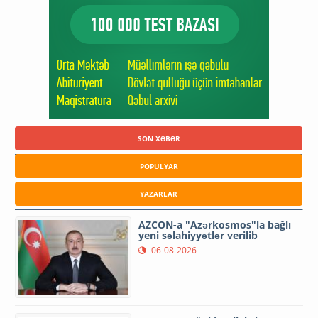
SON XƏBƏR
POPULYAR
YAZARLAR
AZCON-a "Azərkosmos"la bağlı
yeni səlahiyyətlər verilib
06-08-2026