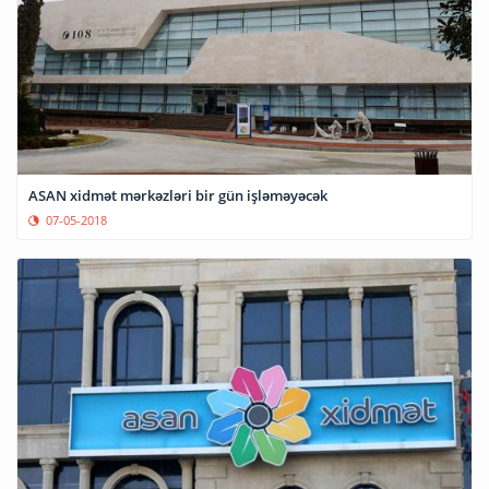
ASAN xidmət mərkəzləri bir gün işləməyəcək
07-05-2018