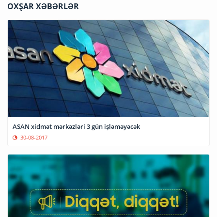
OXŞAR XƏBƏRLƏR
ASAN xidmət mərkəzləri 3 gün işləməyəcək
30-08-2017