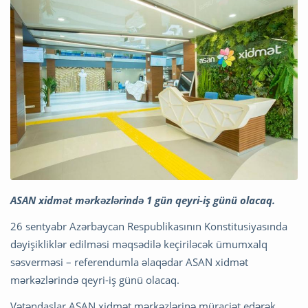
ASAN xidmət mərkəzlərində 1 gün qeyri-iş günü olacaq.
26 sentyabr Azərbaycan Respublikasının Konstitusiyasında
dəyişikliklər edilməsi məqsədilə keçiriləcək ümumxalq
səsverməsi – referendumla əlaqədar ASAN xidmət
mərkəzlərində qeyri-iş günü olacaq.
Vətəndaşlar ASAN xidmət mərkəzlərinə müraciət edərək