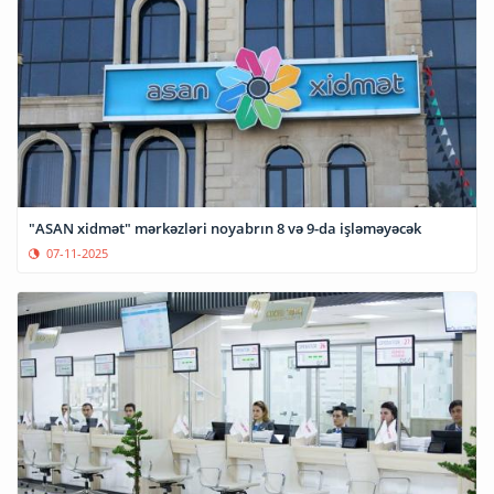
"ASAN xidmət" mərkəzləri noyabrın 8 və 9-da işləməyəcək
07-11-2025