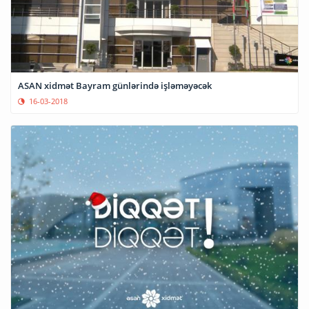
ASAN xidmət Bayram günlərində işləməyəcək
16-03-2018