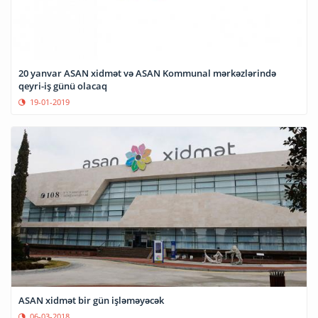
20 yanvar ASAN xidmət və ASAN Kommunal mərkəzlərində
qeyri-iş günü olacaq
19-01-2019
ASAN xidmət bir gün işləməyəcək
06-03-2018