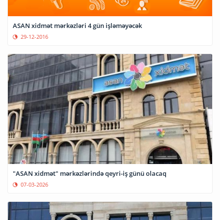
ASAN xidmət mərkəzləri 4 gün işləməyəcək
29-12-2016
"ASAN xidmət" mərkəzlərində qeyri-iş günü olacaq
07-03-2026