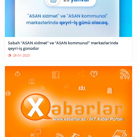
Sabah “ASAN xidmət” və “ASAN kommunal” mərkəzlərində
qeyri-iş günüdür
28-01-2025