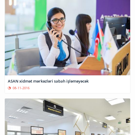
ASAN xidmət mərkəzləri sabah işləməyəcək
08-11-2016