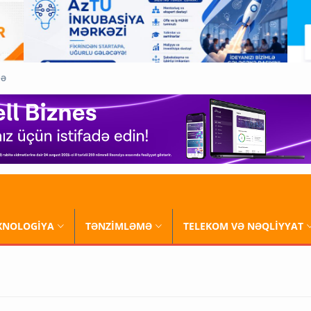
QƏ
XNOLOGİYA
TƏNZİMLƏMƏ
TELEKOM VƏ NƏQLİYYAT