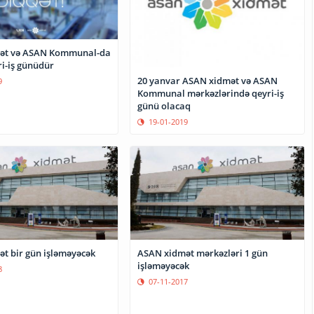
ət və ASAN Kommunal-da
ri-iş günüdür
20 yanvar ASAN xidmət və ASAN
9
Kommunal mərkəzlərində qeyri-iş
günü olacaq
19-01-2019
t bir gün işləməyəcək
ASAN xidmət mərkəzləri 1 gün
işləməyəcək
8
07-11-2017