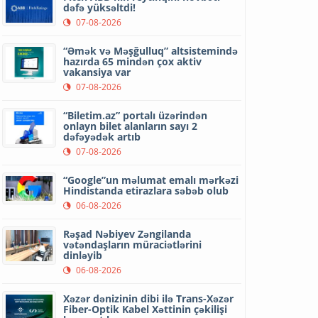
dəfə yüksəltdi!
07-08-2026
“Əmək və Məşğulluq” altsistemində
hazırda 65 mindən çox aktiv
vakansiya var
07-08-2026
“Biletim.az” portalı üzərindən
onlayn bilet alanların sayı 2
dəfəyədək artıb
07-08-2026
“Google”un məlumat emalı mərkəzi
Hindistanda etirazlara səbəb olub
06-08-2026
Rəşad Nəbiyev Zəngilanda
vətəndaşların müraciətlərini
dinləyib
06-08-2026
Xəzər dənizinin dibi ilə Trans-Xəzər
Fiber-Optik Kabel Xəttinin çəkilişi