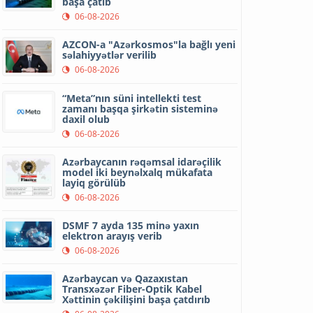
başa çatıb
06-08-2026
AZCON-a "Azərkosmos"la bağlı yeni
səlahiyyətlər verilib
06-08-2026
“Meta”nın süni intellekti test
zamanı başqa şirkətin sisteminə
daxil olub
06-08-2026
Azərbaycanın rəqəmsal idarəçilik
model iki beynəlxalq mükafata
layiq görülüb
06-08-2026
DSMF 7 ayda 135 minə yaxın
elektron arayış verib
06-08-2026
Azərbaycan və Qazaxıstan
Transxəzər Fiber-Optik Kabel
Xəttinin çəkilişini başa çatdırıb