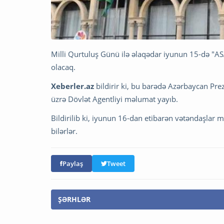
Milli Qurtuluş Günü ilə əlaqədar iyunun 15-də "
olacaq.
Xeberler.az
bildirir ki, bu barədə Azərbaycan Pre
üzrə Dövlət Agentliyi məlumat yayıb.
Bildirilib ki, iyunun 16-dan etibarən vətəndaşlar
bilərlər.
Paylaş
Tweet
ŞƏRHLƏR