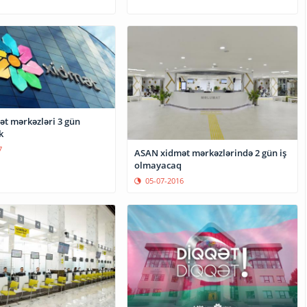
t mərkəzləri 3 gün
k
7
ASAN xidmət mərkəzlərində 2 gün iş
olmayacaq
05-07-2016