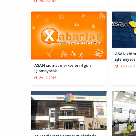
28-12-2018
ASAN xidmə
işləməyəcə
ASAN xidmət mərkəzləri 4 gün
30-08-201
işləməyəcək
29-12-2016