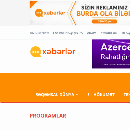
ANA SƏHİFƏ
LAYİHƏ HAQQINDA
ARXİV
XƏBƏRLƏR
ƏLA
RƏQƏMSAL DÜNYA
E - HÖKUMƏT
TE
PROQRAMLAR