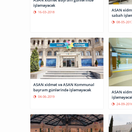
ASAN xidmət Bayram günlərində
işləməyəcək
ASAN xidm
16-03-2018
sabah işlə
08-05-201
ASAN xidmət və ASAN Kommunal
bayram günlərində işləməyəcək
ASAN xidmə
04-06-2019
işləməyəcə
24-09-201