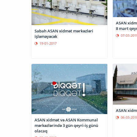
ASAN xidm
8 mart qey
Sabah ASAN xidmət mərkəzləri
07-03-201
işləməyəcək
19-01-2017
ASAN xidmə
06-03-201
ASAN xidmət və ASAN Kommunal
mərkəzlərində 3 gün qeyri-iş günü
olacaq