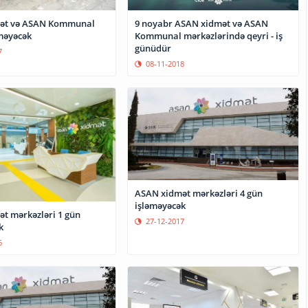
ət və ASAN Kommunal
9 noyabr ASAN xidmət və ASAN
məyəcək
Kommunal mərkəzlərində qeyri - iş
günüdür
7
08-11-2018
ASAN xidmət mərkəzləri 4 gün
işləməyəcək
t mərkəzləri 1 gün
27-12-2017
k
6