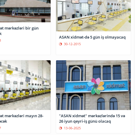
t mərkəzləri bir gün
k
ASAN xidmət-də 5 gün iş olmayacaq
8
30-12-2015
t mərkəzləri mayın 28-
"ASAN xidmət" mərkəzlərində 15 və
əcək
26 iyun qeyri-iş günü olacaq
7
13-06-2025