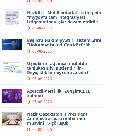
06-08-2026
Nazirlik: “Mobil notariat” tətbiqinin
“mygov”a tam inteqrasiyası
istiqamətində işlər davam etdirilir
06-08-2026
Beş İcra Hakimiyyəti İT sistemlərini
“Hökumət buludu”na köçürüb
06-08-2026
Uşaqların rəqəmsal mühitdə
təhlükəsizliyi gücləndirilir -
Dəyişikliklər nəyi ehtiva edir?
05-08-2026
Azercell-dən illik “ZengimCELL”
xidməti
05-08-2026
Nazir Qazaxıstanın Prezident
Administrasiyası rəhbərinin
müavini ilə görüşüb
05-08-2026