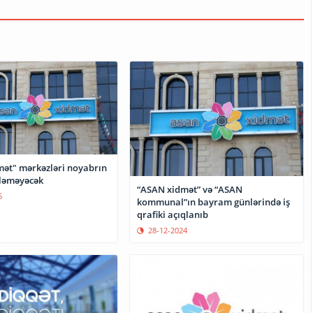
ət" mərkəzləri noyabrın
şləməyəcək
“ASAN xidmət” və “ASAN
5
kommunal”ın bayram günlərində iş
qrafiki açıqlanıb
28-12-2024