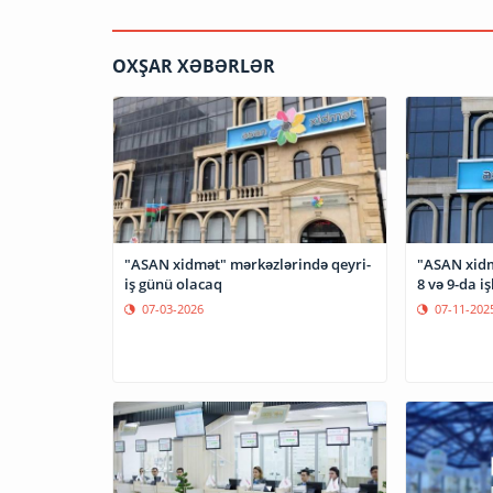
OXŞAR XƏBƏRLƏR
"ASAN xidmət" mərkəzlərində qeyri-
"ASAN xidm
iş günü olacaq
8 və 9-da i
07-03-2026
07-11-202