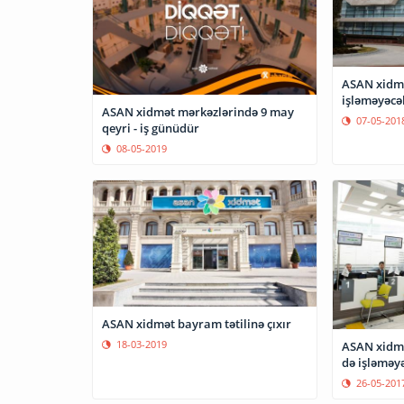
ASAN xidmə
işləməyəcə
ASAN xidmət mərkəzlərində 9 may
07-05-201
qeyri - iş günüdür
08-05-2019
ASAN xidmət bayram tətilinə çıxır
18-03-2019
ASAN xidmə
də işləməy
26-05-201