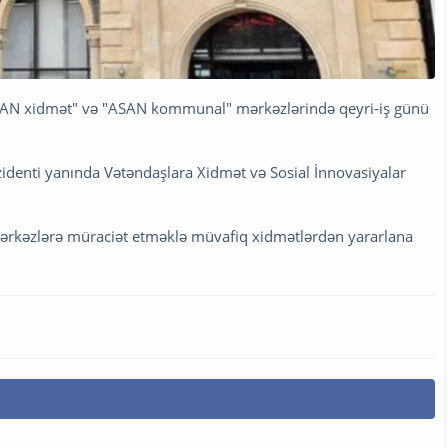
ASAN xidmət" və "ASAN kommunal" mərkəzlərində qeyri-iş günü
zidenti yanında Vətəndaşlara Xidmət və Sosial İnnovasiyalar
 mərkəzlərə müraciət etməklə müvafiq xidmətlərdən yararlana