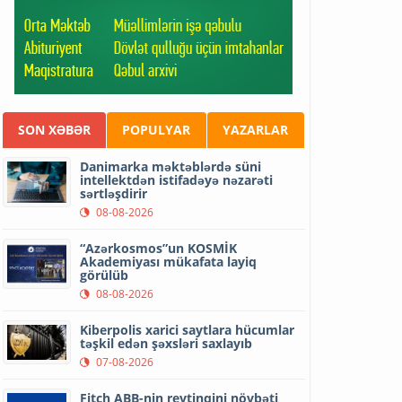
SON XƏBƏR
POPULYAR
YAZARLAR
Danimarka məktəblərdə süni
intellektdən istifadəyə nəzarəti
sərtləşdirir
08-08-2026
“Azərkosmos”un KOSMİK
Akademiyası mükafata layiq
görülüb
08-08-2026
Kiberpolis xarici saytlara hücumlar
təşkil edən şəxsləri saxlayıb
07-08-2026
Fitch ABB-nin reytinqini növbəti