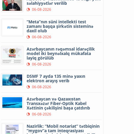
səlahiyyətlər verilib
06-08-2026
“Meta”nın süni intellekti test
zamanı başqa şirkətin sisteminə
daxil olub
06-08-2026
Azərbaycanın rəqəmsal idarəçilik
model iki beynəlxalq mükafata
layiq görülüb
06-08-2026
DSMF 7 ayda 135 minə yaxın
elektron arayış verib
06-08-2026
Azərbaycan və Qazaxıstan
Transxəzər Fiber-Optik Kabel
Xəttinin çəkilişini başa çatdırıb
06-08-2026
Nazirlik: “Mobil notariat” tətbiqinin
“mygov”a tam inteqrasiyası