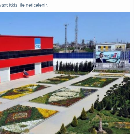
t itkisi ilə nəticələnir.