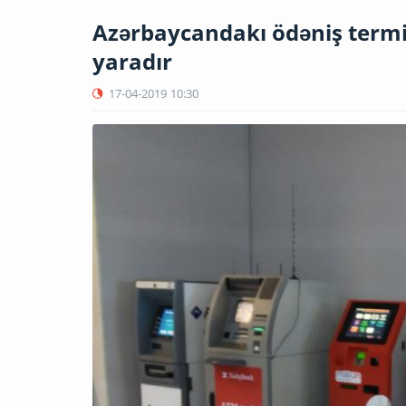
Azərbaycandakı ödəniş termin
yaradır
17-04-2019
10:30