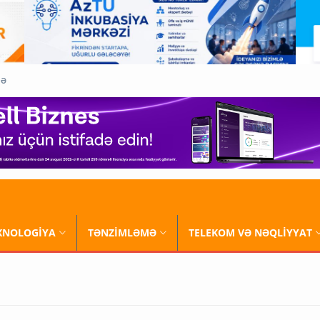
QƏ
XNOLOGİYA
TƏNZİMLƏMƏ
TELEKOM VƏ NƏQLİYYAT