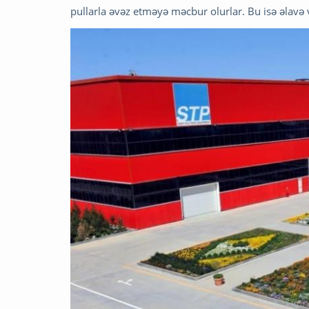
pullarla əvəz etməyə məcbur olurlar. Bu isə əlavə vax