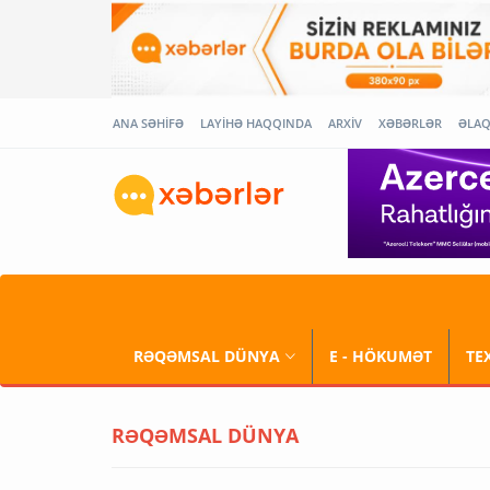
ANA SƏHİFƏ
LAYİHƏ HAQQINDA
ARXİV
XƏBƏRLƏR
ƏLA
RƏQƏMSAL DÜNYA
E - HÖKUMƏT
TE
RƏQƏMSAL DÜNYA