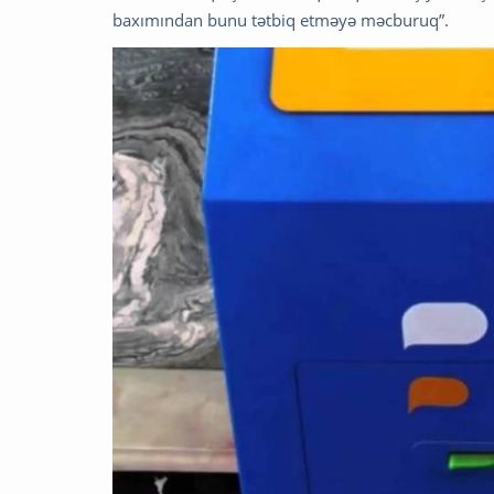
baxımından bunu tətbiq etməyə məcburuq”.