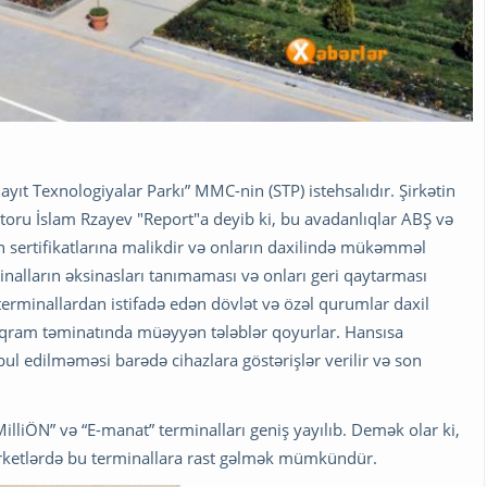
ıt Texnologiyalar Parkı” MMC-nin (STP) istehsalıdır. Şirkətin
toru İslam Rzayev "Report"a deyib ki, bu avadanlıqlar ABŞ və
 sertifikatlarına malikdir və onların daxilində mükəmməl
minalların əksinasları tanımaması və onları geri qaytarması
terminallardan istifadə edən dövlət və özəl qurumlar daxil
 proqram təminatında müəyyən tələblər qoyurlar. Hansısa
bul edilməməsi barədə cihazlara göstərişlər verilir və son
lliÖN” və “E-manat” terminalları geniş yayılıb. Demək olar ki,
rketlərdə bu terminallara rast gəlmək mümkündür.