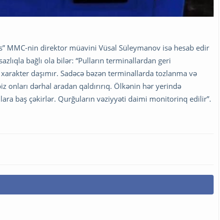
s” MMC-nin direktor müavini Vüsal Süleymanov isə hesab edir
azlıqla bağlı ola bilər: “Pulların terminallardan geri
 xarakter daşımır. Sadəcə bəzən terminallarda tozlanma və
biz onları dərhal aradan qaldırırıq. Ölkənin hər yerində
lara baş çəkirlər. Qurğuların vəziyyəti daimi monitorinq edilir”.