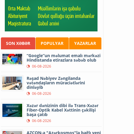
SON XƏBƏR
POPULYAR
YAZARLAR
“Google”un məlumat emalı mərkəzi
Hindistanda etirazlara səbəb olub
06-08-2026
Rəşad Nəbiyev Zəngilanda
vətəndaşların müraciətlərini
dinləyib
06-08-2026
Xəzər dənizinin dibi ilə Trans-Xəzər
Fiber-Optik Kabel Xəttinin çəkilişi
başa çatıb
06-08-2026
AZCON-a "Azərkosmos"la bağlı yeni