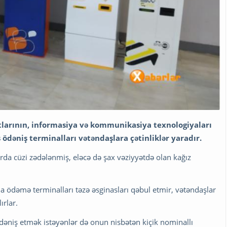
atlarının, informasiya və kommunikasiya texnologiyaları
 ödəniş terminalları vətəndaşlara çətinliklər yaradır.
larda cüzi zədələnmiş, eləcə də şax vəziyyətdə olan kağız
ödəmə terminalları təzə əsginasları qəbul etmir, vətəndaşlar
ırlar.
dəniş etmək istəyənlər də onun nisbətən kiçik nominallı