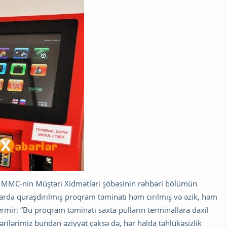
” MMC-nin Müştəri Xidmətləri şöbəsinin rəhbəri bölümün
llarda quraşdırılmış proqram təminatı həm cırılmış və əzik, həm
rmir: “Bu proqram təminatı saxta pulların terminallara daxil
rilərimiz bundan əziyyət çəksə də, hər halda təhlükəsizlik