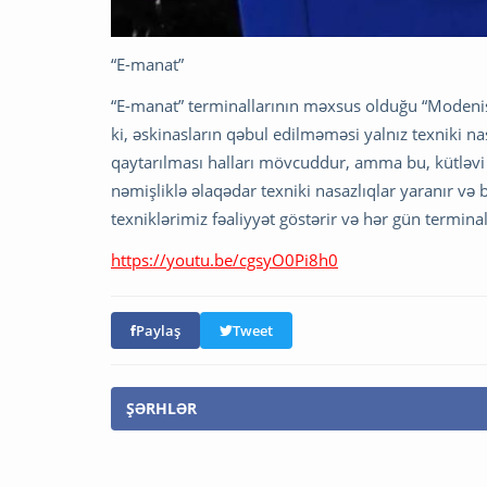
“E-manat”
“E-manat” terminallarının məxsus olduğu “Modeni
ki, əskinasların qəbul edilməməsi yalnız texniki nas
qaytarılması halları mövcuddur, amma bu, kütləvi
nəmişliklə əlaqədar texniki nasazlıqlar yaranır və 
texniklərimiz fəaliyyət göstərir və hər gün terminal
https://youtu.be/cgsyO0Pi8h0
Paylaş
Tweet
ŞƏRHLƏR