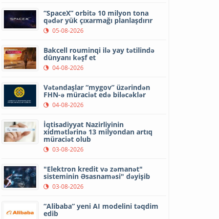
“SpaceX” orbitə 10 milyon tona
qədər yük çıxarmağı planlaşdırır
05-08-2026
Bakcell rouminqi ilə yay tətilində
dünyanı kəşf et
04-08-2026
Vətəndaşlar “mygov” üzərindən
FHN-ə müraciət edə biləcəklər
04-08-2026
İqtisadiyyat Nazirliyinin
xidmətlərinə 13 milyondan artıq
müraciət olub
03-08-2026
"Elektron kredit və zəmanət"
sisteminin Əsasnaməsi" dəyişib
03-08-2026
“Alibaba” yeni AI modelini təqdim
edib