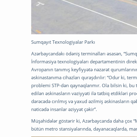
Sumqayıt Texnologiyalar Parkı
Azərbaycandakı ödəniş terminalları əsasən, “Sumqay
İnformasiya texnologiyaları departamentinin direk
Avropanın tanımış keyfiyyətə nəzarət qurumlarının
əskinastanıma cihazları quraşdırılır: “Odur ki, ter
problemi STP-dən qaynaqlanmır. Ola bilsin ki, bu 
edilən əskinasların vəziyyəti ilə tətbiq etdikləri
dərəcədə cırılmış və yaxud əzilmiş əskinasların qə
nəticədə insanlar əziyyət çəkir”.
Müşahidələr göstərir ki, Azərbaycanda daha çox “Mi
bütün metro stansiyalarında, dayanacaqlarda, ma