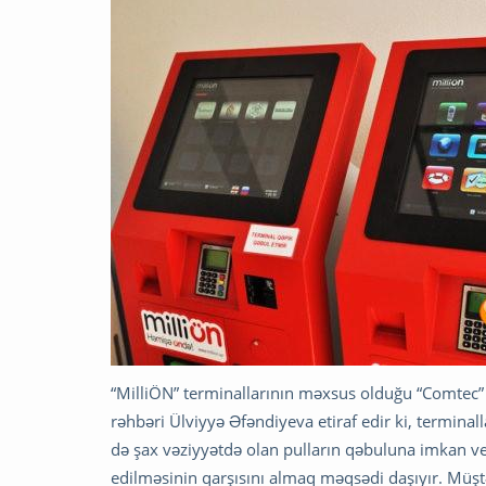
“MilliÖN” terminallarının məxsus olduğu “Comtec
rəhbəri Ülviyyə Əfəndiyeva etiraf edir ki, termina
də şax vəziyyətdə olan pulların qəbuluna imkan ve
edilməsinin qarşısını almaq məqsədi daşıyır. Müştə