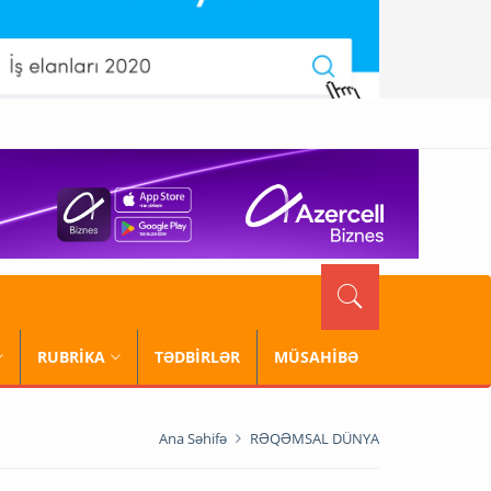
RUBRİKA
TƏDBİRLƏR
MÜSAHİBƏ
Ana Səhifə
RƏQƏMSAL DÜNYA