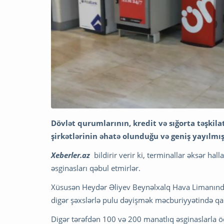
Dövlət qurumlarının, kredit və sığorta təşkil
şirkətlərinin əhatə olunduğu və geniş yayılmış
Xeberler.az
bildirir verir ki, terminallar əksər hal
əsginasları qəbul etmirlər.
Xüsusən Heydər Əliyev Beynəlxalq Hava Limanında 
digər şəxslərlə pulu dəyişmək məcburiyyətində qal
Digər tərəfdən 100 və 200 manatlıq əsginaslarla ö