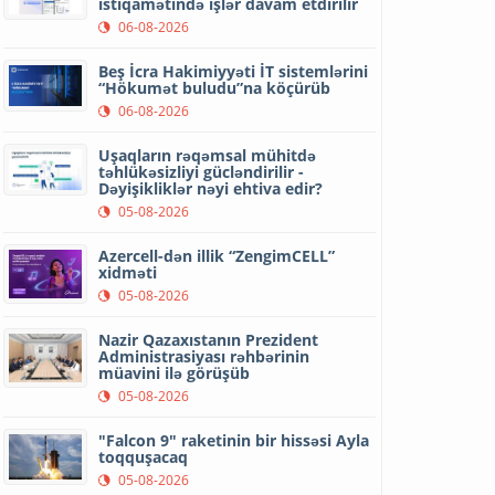
istiqamətində işlər davam etdirilir
06-08-2026
Beş İcra Hakimiyyəti İT sistemlərini
“Hökumət buludu”na köçürüb
06-08-2026
Uşaqların rəqəmsal mühitdə
təhlükəsizliyi gücləndirilir -
Dəyişikliklər nəyi ehtiva edir?
05-08-2026
Azercell-dən illik “ZengimCELL”
xidməti
05-08-2026
Nazir Qazaxıstanın Prezident
Administrasiyası rəhbərinin
müavini ilə görüşüb
05-08-2026
"Falcon 9" raketinin bir hissəsi Ayla
toqquşacaq
05-08-2026