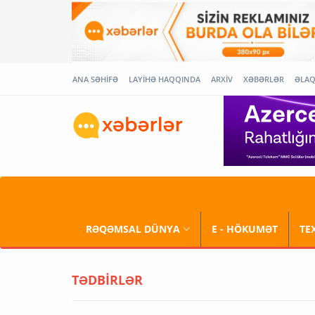
ANA SƏHİFƏ
LAYİHƏ HAQQINDA
ARXİV
XƏBƏRLƏR
ƏLA
RƏQƏMSAL DÜNYA
E - HÖKUMƏT
TE
TƏDBİRLƏR