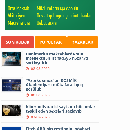
SON XƏBƏR
POPULYAR
YAZARLAR
Danimarka məktəblərdə süni
intellektdən istifadəyə nəzarəti
sərtləşdirir
08-08-2026
“Azərkosmos”un KOSMİK
Akademiyası mükafata layiq
görülüb
08-08-2026
Kiberpolis xarici saytlara hücumlar
təşkil edən şəxsləri saxlayıb
07-08-2026
Fitch ABB-nin reytinqini növbəti