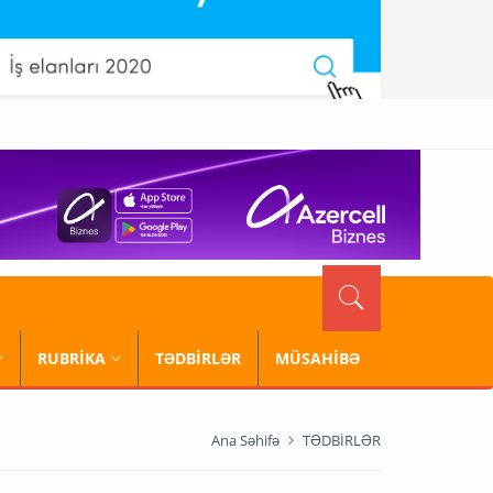
RUBRİKA
TƏDBİRLƏR
MÜSAHİBƏ
Ana Səhifə
TƏDBİRLƏR