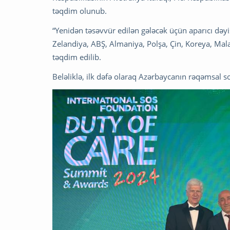
təqdim olunub.
“Yenidən təsəvvür edilən gələcək üçün aparıcı dəy
Zelandiya, ABŞ, Almaniya, Polşa, Çin, Koreya, Mala
təqdim edilib.
Beləliklə, ilk dəfə olaraq Azərbaycanın rəqəmsal so