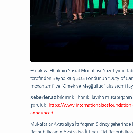
Əmək və Əhalinin Sosial Müdafiəsi Nazirliyinin t
tərəfindən Beynəlxalq SOS Fondunun “Duty of Car
mexanizmi” və “Əmək və Məşğulluq” altsistemi layi
Xeberler.az
bildirir ki, hər iki layihə müsabiqənin
görülüb.
https://www.internationalsosfoundation
announced
Mükafatlar Avstraliya İttifaqının Sidney şəhərində
Respublikasının Avstraliya İttifaqı, Fici Respublika