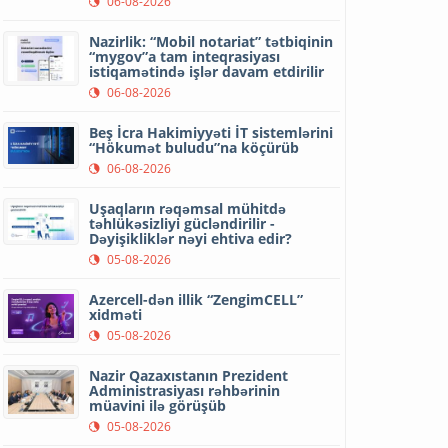
06-08-2026
Nazirlik: “Mobil notariat” tətbiqinin
“mygov”a tam inteqrasiyası
istiqamətində işlər davam etdirilir
06-08-2026
Beş İcra Hakimiyyəti İT sistemlərini
“Hökumət buludu”na köçürüb
06-08-2026
Uşaqların rəqəmsal mühitdə
təhlükəsizliyi gücləndirilir -
Dəyişikliklər nəyi ehtiva edir?
05-08-2026
Azercell-dən illik “ZengimCELL”
xidməti
05-08-2026
Nazir Qazaxıstanın Prezident
Administrasiyası rəhbərinin
müavini ilə görüşüb
05-08-2026