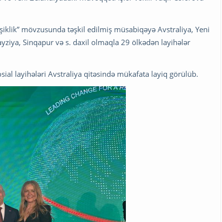
işiklik” mövzusunda təşkil edilmiş müsabiqəyə Avstraliya, Yeni
yziya, Sinqapur və s. daxil olmaqla 29 ölkədən layihələr
sial layihələri Avstraliya qitəsində mükafata layiq görülüb.