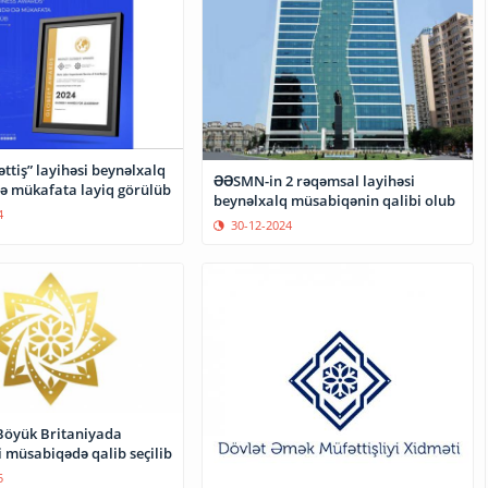
tiş” layihəsi beynəlxalq
ƏƏSMN-in 2 rəqəmsal layihəsi
 mükafata layiq görülüb
beynəlxalq müsabiqənin qalibi olub
4
30-12-2024
Böyük Britaniyada
ki müsabiqədə qalib seçilib
5