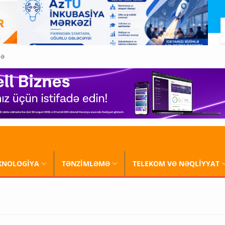
QƏ
XNOLOGİYA
TƏNZİMLƏMƏ
TELEKOM VƏ NƏQLİYYAT