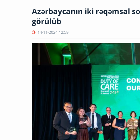
Azərbaycanın iki rəqəmsal so
görülüb
14-11-2024
12:59