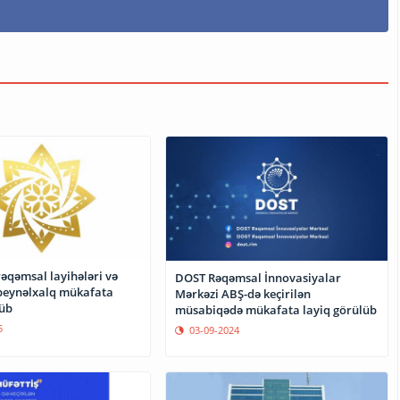
rəqəmsal layihələri və
DOST Rəqəmsal İnnovasiyalar
beynəlxalq mükafata
Mərkəzi ABŞ-də keçirilən
lüb
müsabiqədə mükafata layiq görülüb
5
03-09-2024