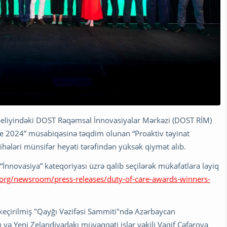
abeliyindəki DOST Rəqəmsal İnnovasiyalar Mərkəzi (DOST RİM)
e 2024” müsabiqəsinə təqdim olunan “Proaktiv təyinat
hələri münsifər heyəti tərəfindən yüksək qiymət alıb.
 “İnnovasiya” kateqoriyası üzrə qalib seçilərək mükafatlara layiq
.org/newsroom/press-releases/duty-of-care-awards-winners-
 keçirilmiş "Qayğı Vəzifəsi Sammiti"ndə Azərbaycan
sı və Yeni Zelandiyadakı müvəqqəti işlər vəkili Vaqif Cəfərova