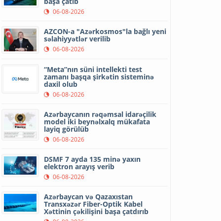
başa çatıb
06-08-2026
AZCON-a "Azərkosmos"la bağlı yeni
səlahiyyətlər verilib
06-08-2026
“Meta”nın süni intellekti test
zamanı başqa şirkətin sisteminə
daxil olub
06-08-2026
Azərbaycanın rəqəmsal idarəçilik
model iki beynəlxalq mükafata
layiq görülüb
06-08-2026
DSMF 7 ayda 135 minə yaxın
elektron arayış verib
06-08-2026
Azərbaycan və Qazaxıstan
Transxəzər Fiber-Optik Kabel
Xəttinin çəkilişini başa çatdırıb