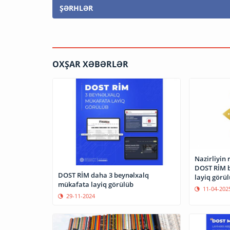
ŞƏRHLƏR
OXŞAR XƏBƏRLƏR
Nazirliyin 
DOST RİM 
DOST RİM daha 3 beynəlxalq
layiq görü
mükafata layiq görülüb
11-04-202
29-11-2024