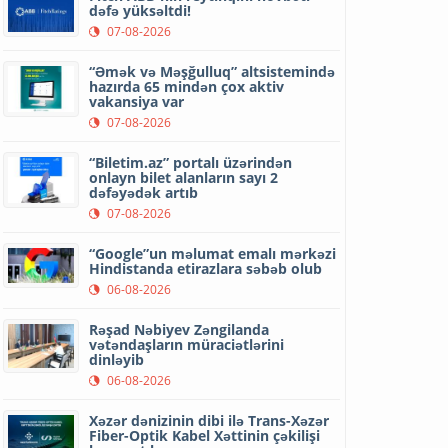
dəfə yüksəltdi!
07-08-2026
“Əmək və Məşğulluq” altsistemində
hazırda 65 mindən çox aktiv
vakansiya var
07-08-2026
“Biletim.az” portalı üzərindən
onlayn bilet alanların sayı 2
dəfəyədək artıb
07-08-2026
“Google”un məlumat emalı mərkəzi
Hindistanda etirazlara səbəb olub
06-08-2026
Rəşad Nəbiyev Zəngilanda
vətəndaşların müraciətlərini
dinləyib
06-08-2026
Xəzər dənizinin dibi ilə Trans-Xəzər
Fiber-Optik Kabel Xəttinin çəkilişi