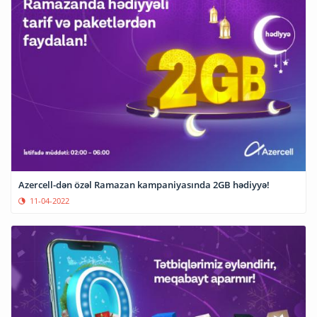
Azercell-dən özəl Ramazan kampaniyasında 2GB hədiyyə!
11-04-2022