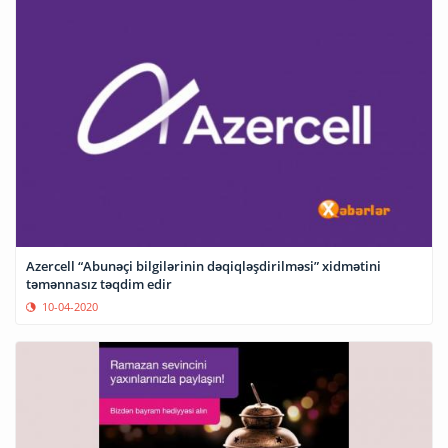
Azercell “Abunəçi bilgilərinin dəqiqləşdirilməsi” xidmətini
təmənnasız təqdim edir
10-04-2020