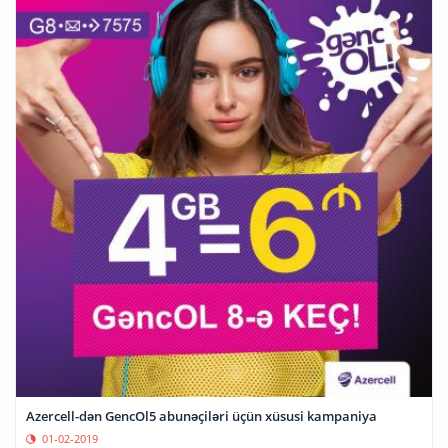
Azercell-dən GencOl5 abunəçiləri üçün xüsusi kampaniya
01-02-2019