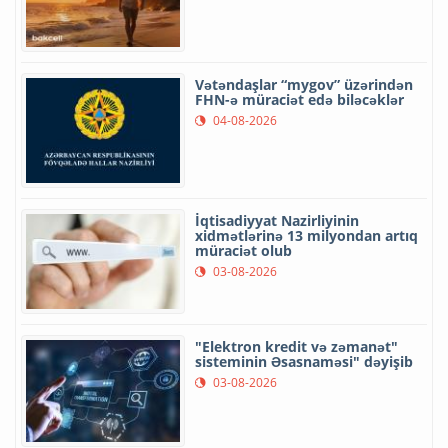
Vətəndaşlar “mygov” üzərindən
FHN-ə müraciət edə biləcəklər
04-08-2026
İqtisadiyyat Nazirliyinin
xidmətlərinə 13 milyondan artıq
müraciət olub
03-08-2026
"Elektron kredit və zəmanət"
sisteminin Əsasnaməsi" dəyişib
03-08-2026