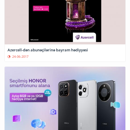
Azercell-dən abunəçilərinə bayram hədiyyəsi
24-06-2017