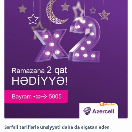
Sərfəli tariflərlə ünsiyyəti daha da əlçatan edən