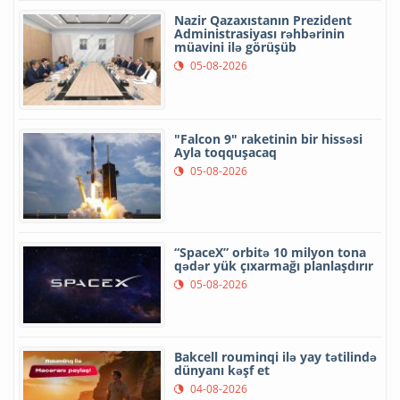
Nazir Qazaxıstanın Prezident
Administrasiyası rəhbərinin
müavini ilə görüşüb
05-08-2026
"Falcon 9" raketinin bir hissəsi
Ayla toqquşacaq
05-08-2026
“SpaceX” orbitə 10 milyon tona
qədər yük çıxarmağı planlaşdırır
05-08-2026
Bakcell rouminqi ilə yay tətilində
dünyanı kəşf et
04-08-2026