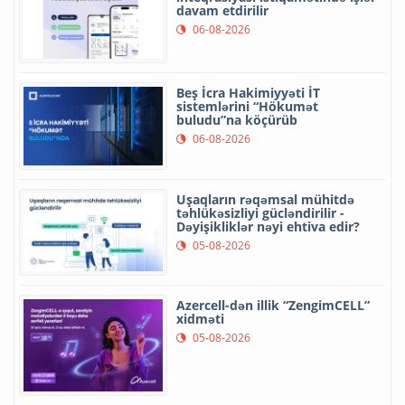
davam etdirilir
06-08-2026
Beş İcra Hakimiyyəti İT
sistemlərini “Hökumət
buludu”na köçürüb
06-08-2026
Uşaqların rəqəmsal mühitdə
təhlükəsizliyi gücləndirilir -
Dəyişikliklər nəyi ehtiva edir?
05-08-2026
Azercell-dən illik “ZengimCELL”
xidməti
05-08-2026