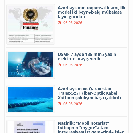
Azərbaycanın rəqəmsal idarəçilik
model iki beynəlxalq mükafata
layiq görülüb
06-08-2026
DSMF 7 ayda 135 minə yaxın
elektron arayış verib
06-08-2026
Azərbaycan və Qazaxıstan
Transxəzər Fiber-Optik Kabel
Xəttinin çəkilişini başa çatdırıb
06-08-2026
Nazirlik: “Mobil notariat”
tətbiqinin “mygov”a tam
inteqrasiyası istiqamətində işlər