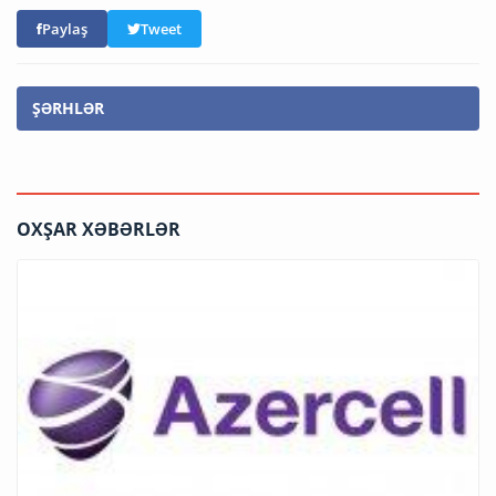
Paylaş
Tweet
ŞƏRHLƏR
OXŞAR XƏBƏRLƏR