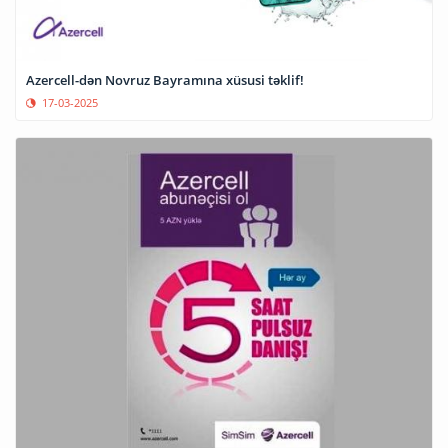
Azercell-dən Novruz Bayramına xüsusi təklif!
17-03-2025