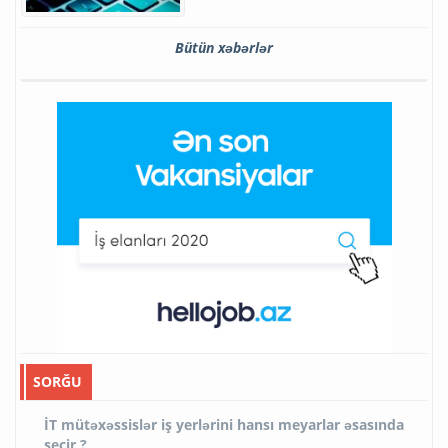
Bütün xəbərlər
SORĞU
İT mütəxəssislər iş yerlərini hansı meyarlar əsasında
seçir ?