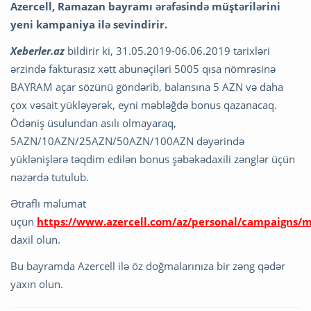
Azercell, Ramazan bayramı ərəfəsində müştərilərini
yeni kampaniya ilə sevindirir.
Xeberler.az
bildirir ki, 31.05.2019-06.06.2019 tarixləri
ərzində fakturasız xətt abunəçiləri 5005 qısa nömrəsinə
BAYRAM açar sözünü göndərib, balansına 5 AZN və daha
çox vəsait yükləyərək, eyni məbləğdə bonus qazanacaq.
Ödəniş üsulundan asılı olmayaraq,
5AZN/10AZN/25AZN/50AZN/100AZN dəyərində
yüklənişlərə təqdim edilən bonus şəbəkədaxili zənglər üçün
nəzərdə tutulub.
Ətraflı məlumat
üçün
https://www.azercell.com/az/personal/campaigns
daxil olun.
Bu bayramda Azercell ilə öz doğmalarınıza bir zəng qədər
yaxın olun.