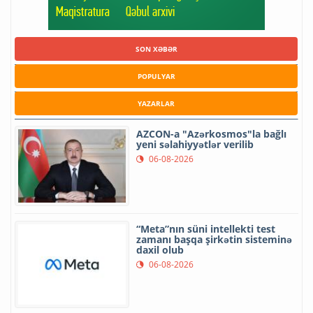
SON XƏBƏR
POPULYAR
YAZARLAR
AZCON-a "Azərkosmos"la bağlı
yeni səlahiyyətlər verilib
06-08-2026
“Meta”nın süni intellekti test
zamanı başqa şirkətin sisteminə
daxil olub
06-08-2026