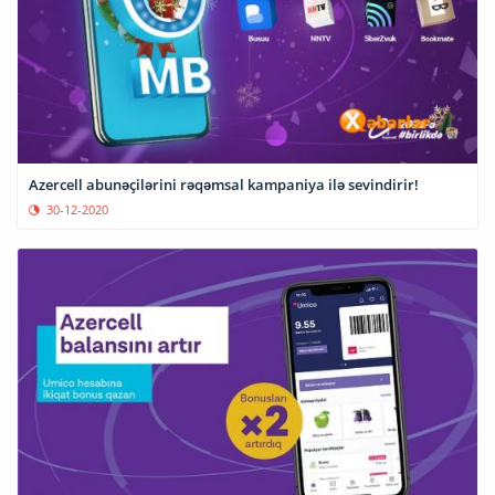
Azercell abunəçilərini rəqəmsal kampaniya ilə sevindirir!
30-12-2020