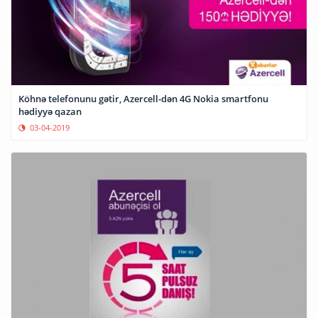
Köhnə telefonunu gətir, Azercell-dən 4G Nokia smartfonu
hədiyyə qazan
03-04-2019