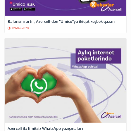
Balansını artır, Azercell-dən “Umico”ya ikiqat keşbək qazan
09-07-2020
Azercell ilə limitsiz WhatsApp yazışmaları