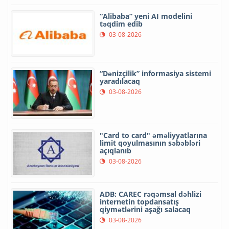
“Alibaba” yeni AI modelini
təqdim edib
03-08-2026
“Dənizçilik” informasiya sistemi
yaradılacaq
03-08-2026
"Card to card" əməliyyatlarına
limit qoyulmasının səbəbləri
açıqlanıb
03-08-2026
ADB: CAREC rəqəmsal dəhlizi
internetin topdansatış
qiymətlərini aşağı salacaq
03-08-2026