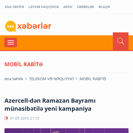
ANA SƏHİFƏ
LAYİHƏ HAQQINDA
ARXİV
XƏBƏRLƏR
ƏLAQƏ
MOBİL RABİTƏ
Ana Səhifə
TELEKOM VƏ NƏQLİYYAT
MOBİL RABİTƏ
Azercell-dən Ramazan Bayramı
münasibətilə yeni kampaniya
31-05-2019
21:15