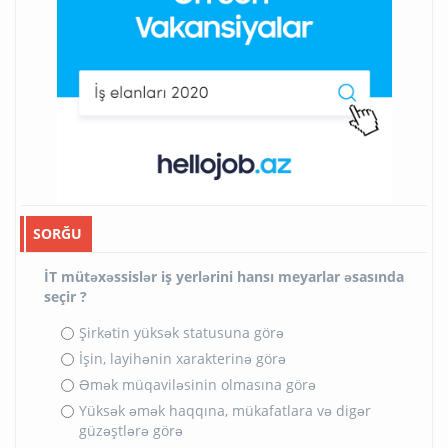
SORĞU
İT mütəxəssislər iş yerlərini hansı meyarlar əsasında
seçir ?
Şirkətin yüksək statusuna görə
İşin, layihənin xarakterinə görə
Əmək müqaviləsinin olmasına görə
Yüksək əmək haqqına, mükafatlara və digər
güzəştlərə görə