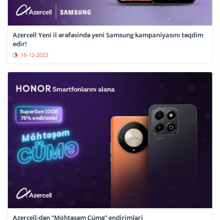
Azercell Yeni il ərəfəsində yeni Samsung kampaniyasını təqdim
edir!
16-12-2023
Azercell-dən “Möhtəşəm Cümə” endirimləri