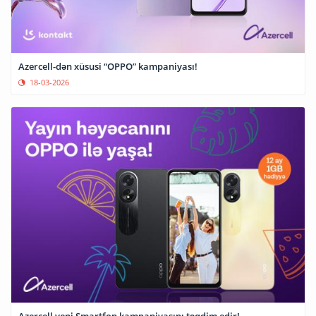
Azercell-dən xüsusi “OPPO” kampaniyası!
18-03-2026
Azercell yeni Smartfon kampaniyasını təqdim edir!