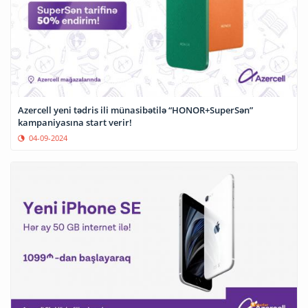
Azercell yeni tədris ili münasibətilə “HONOR+SuperSən”
kampaniyasına start verir!
04-09-2024