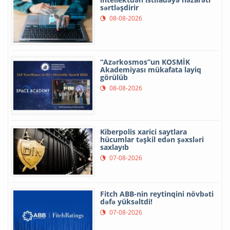
sərtləşdirir
08-08-2026
“Azərkosmos”un KOSMİK
Akademiyası mükafata layiq
görülüb
08-08-2026
Kiberpolis xarici saytlara
hücumlar təşkil edən şəxsləri
saxlayıb
07-08-2026
Fitch ABB-nin reytinqini növbəti
dəfə yüksəltdi!
07-08-2026