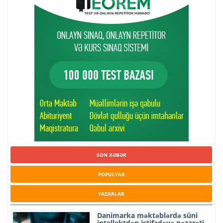
SON XƏBƏR
POPULYAR
YAZARLAR
Danimarka məktəblərdə süni
intellektdən istifadəyə nəzarəti