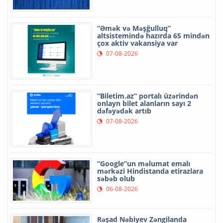
“Əmək və Məşğulluq”
altsistemində hazırda 65 mindən
çox aktiv vakansiya var
07-08-2026
“Biletim.az” portalı üzərindən
onlayn bilet alanların sayı 2
dəfəyədək artıb
07-08-2026
“Google”un məlumat emalı
mərkəzi Hindistanda etirazlara
səbəb olub
06-08-2026
Rəşad Nəbiyev Zəngilanda