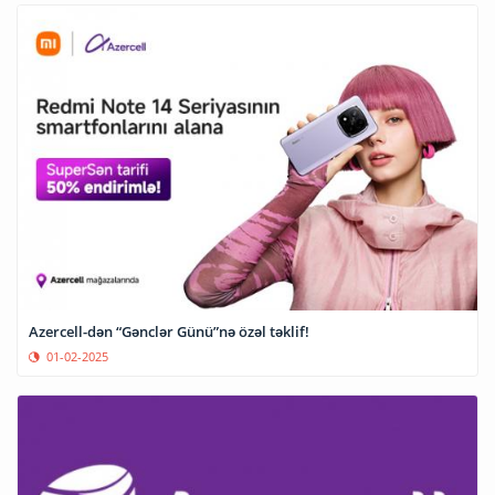
Azercell-dən “Gənclər Günü”nə özəl təklif!
01-02-2025