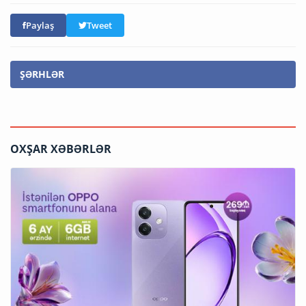
Paylaş
Tweet
ŞƏRHLƏR
OXŞAR XƏBƏRLƏR