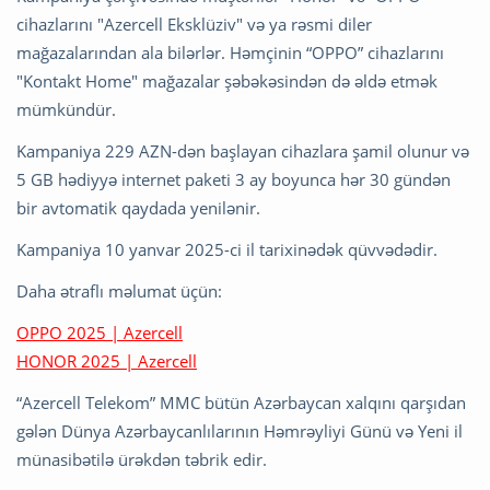
cihazlarını "Azercell Eksklüziv" və ya rəsmi diler
mağazalarından ala bilərlər. Həmçinin “OPPO” cihazlarını
"Kontakt Home" mağazalar şəbəkəsindən də əldə etmək
mümkündür.
Kampaniya 229 AZN-dən başlayan cihazlara şamil olunur və
5 GB hədiyyə internet paketi 3 ay boyunca hər 30 gündən
bir avtomatik qaydada yenilənir.
Kampaniya 10 yanvar 2025-ci il tarixinədək qüvvədədir.
Daha ətraflı məlumat üçün:
OPPO 2025 | Azercell
HONOR 2025 | Azercell
“Azercell Telekom” MMC bütün Azərbaycan xalqını qarşıdan
gələn Dünya Azərbaycanlılarının Həmrəyliyi Günü və Yeni il
münasibətilə ürəkdən təbrik edir.