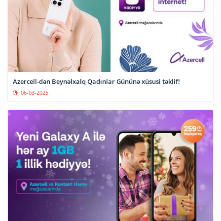
Azercell-dən Beynəlxalq Qadınlar Gününə xüsusi təklif!
06-03-2025