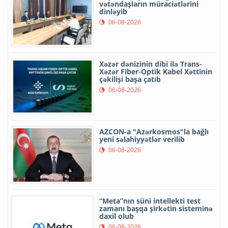
vətəndaşların müraciətlərini
dinləyib
06-08-2026
Xəzər dənizinin dibi ilə Trans-
Xəzər Fiber-Optik Kabel Xəttinin
çəkilişi başa çatıb
06-08-2026
AZCON-a "Azərkosmos"la bağlı
yeni səlahiyyətlər verilib
06-08-2026
“Meta”nın süni intellekti test
zamanı başqa şirkətin sisteminə
daxil olub
06-08-2026