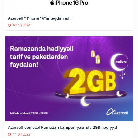
Azercell “iPhone 16”nı təqdim edir
07-10-2024
Azercell-dən özəl Ramazan kampaniyasında 2GB hədiyyə!
11-04-2022