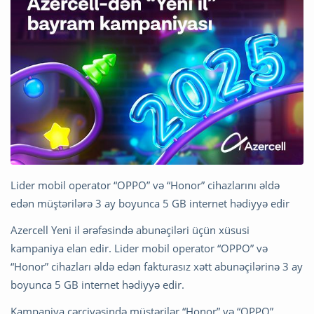
Lider mobil operator “OPPO” və “Honor” cihazlarını əldə
edən müştərilərə 3 ay boyunca 5 GB internet hədiyyə edir
Azercell Yeni il ərəfəsində abunəçiləri üçün xüsusi
kampaniya elan edir. Lider mobil operator “OPPO” və
“Honor” cihazları əldə edən fakturasız xətt abunəçilərinə 3 ay
boyunca 5 GB internet hədiyyə edir.
Kampaniya çərçivəsində müştərilər “Honor” və “OPPO”