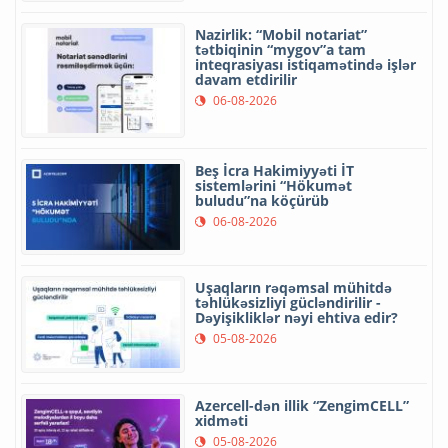
Nazirlik: “Mobil notariat”
tətbiqinin “mygov”a tam
inteqrasiyası istiqamətində işlər
davam etdirilir
06-08-2026
Beş İcra Hakimiyyəti İT
sistemlərini “Hökumət
buludu”na köçürüb
06-08-2026
Uşaqların rəqəmsal mühitdə
təhlükəsizliyi gücləndirilir -
Dəyişikliklər nəyi ehtiva edir?
05-08-2026
Azercell-dən illik “ZengimCELL”
xidməti
05-08-2026