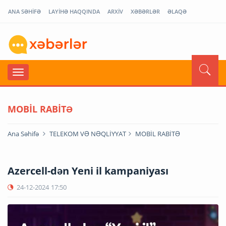
ANA SƏHİFƏ
LAYİHƏ HAQQINDA
ARXİV
XƏBƏRLƏR
ƏLAQƏ
MOBİL RABİTƏ
Ana Səhifə
TELEKOM VƏ NƏQLİYYAT
MOBİL RABİTƏ
Azercell-dən Yeni il kampaniyası
24-12-2024
17:50