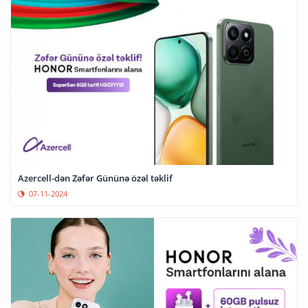
Azercell-dən Zəfər Gününə özəl təklif
07-11-2024