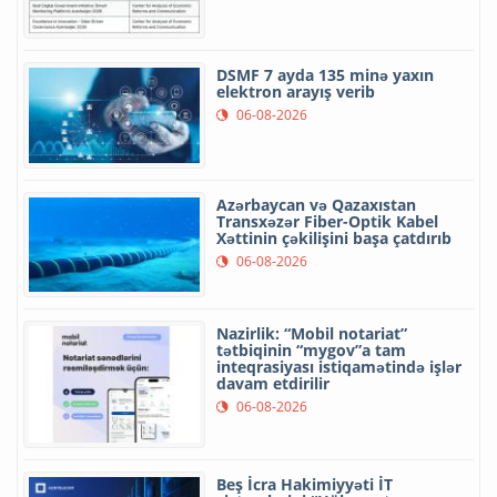
DSMF 7 ayda 135 minə yaxın
elektron arayış verib
06-08-2026
Azərbaycan və Qazaxıstan
Transxəzər Fiber-Optik Kabel
Xəttinin çəkilişini başa çatdırıb
06-08-2026
Nazirlik: “Mobil notariat”
tətbiqinin “mygov”a tam
inteqrasiyası istiqamətində işlər
davam etdirilir
06-08-2026
Beş İcra Hakimiyyəti İT