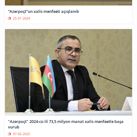
“Azərpoçt”un xalis mənfəəti açıqlanıb
25-01-2024
"Azərpoçt" 2024-cü ili 73,5 milyon manat xalis mənfəətlə başa
vurub
07-02-2025