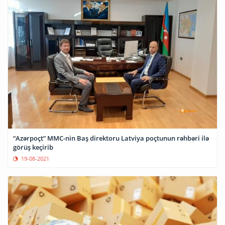
“Azərpoçt” MMC-nin Baş direktoru Latviya poçtunun rəhbəri ilə
görüş keçirib
19-08-2021