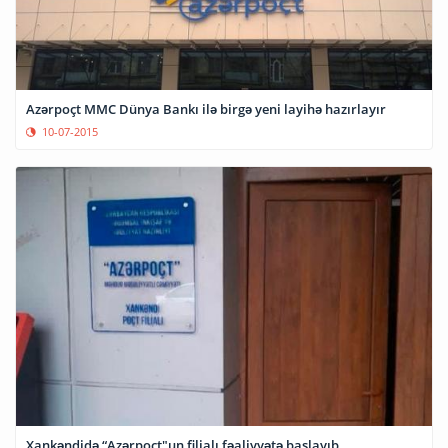
Azərpoçt MMC Dünya Bankı ilə birgə yeni layihə hazırlayır
10-07-2015
Xankəndidə “Azərpoçt"un filialı fəaliyyətə başlayıb