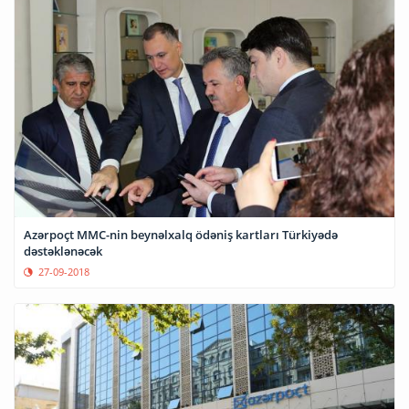
Azərpoçt MMC-nin beynəlxalq ödəniş kartları Türkiyədə
dəstəklənəcək
27-09-2018