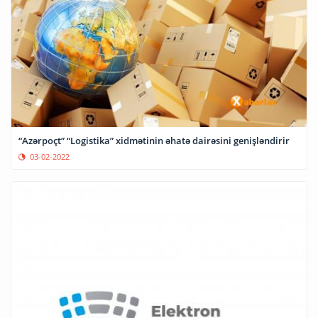
“Azərpoçt” “Logistika” xidmətinin əhatə dairəsini genişləndirir
03-02-2022