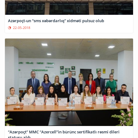
Azərpoçt-un “sms xəbərdarlıq” xidməti pulsuz olub
22-05-2018
“Azərpoçt” MMC “Azercell”in bürünc sertifikatlı rəsmi dileri
statusu alıb