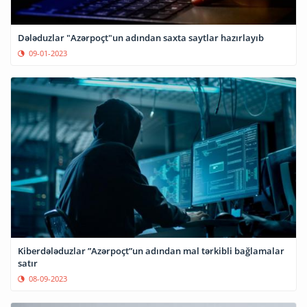
Dələduzlar "Azərpoçt"un adından saxta saytlar hazırlayıb
09-01-2023
Kiberdələduzlar ”Azərpoçt”un adından mal tərkibli bağlamalar
satır
08-09-2023