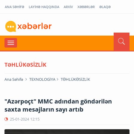
ANA SƏHİFƏ
LAYİHƏ HAQQINDA
ARXİV
XƏBƏRLƏR
ƏLAQƏ
TƏHLÜKƏSİZLİK
Ana Səhifə
TEXNOLOGİYA
TƏHLÜKƏSİZLİK
"Azərpoçt" MMC adından göndərilən
saxta mesajların sayı artıb
25-01-2024
12:15