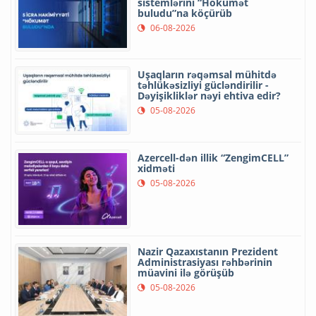
sistemlərini “Hökumət
buludu”na köçürüb
06-08-2026
Uşaqların rəqəmsal mühitdə
təhlükəsizliyi gücləndirilir -
Dəyişikliklər nəyi ehtiva edir?
05-08-2026
Azercell-dən illik “ZengimCELL”
xidməti
05-08-2026
Nazir Qazaxıstanın Prezident
Administrasiyası rəhbərinin
müavini ilə görüşüb
05-08-2026