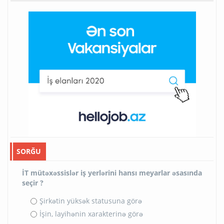
SORĞU
İT mütəxəssislər iş yerlərini hansı meyarlar əsasında
seçir ?
Şirkətin yüksək statusuna görə
İşin, layihənin xarakterinə görə