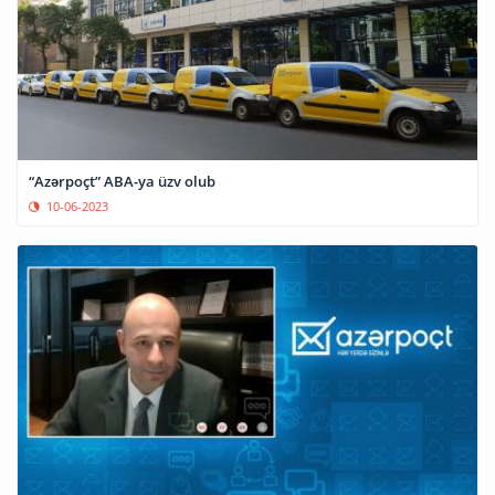
“Azərpoçt” ABA-ya üzv olub
10-06-2023