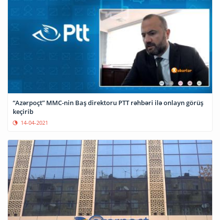
“Azərpoçt” MMC-nin Baş direktoru PTT rəhbəri ilə onlayn görüş
keçirib
14-04-2021