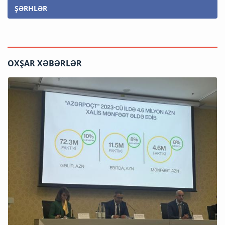
ŞƏRHLƏR
OXŞAR XƏBƏRLƏR