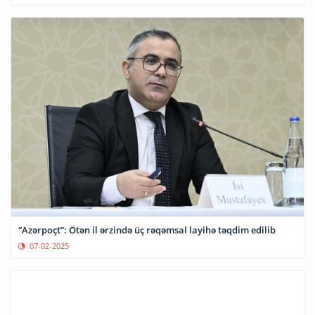
“Azərpoçt”: Ötən il ərzində üç rəqəmsal layihə təqdim edilib
07-02-2025