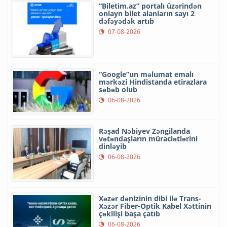
“Biletim.az” portalı üzərindən
onlayn bilet alanların sayı 2
dəfəyədək artıb
07-08-2026
“Google”un məlumat emalı
mərkəzi Hindistanda etirazlara
səbəb olub
06-08-2026
Rəşad Nəbiyev Zəngilanda
vətəndaşların müraciətlərini
dinləyib
06-08-2026
Xəzər dənizinin dibi ilə Trans-
Xəzər Fiber-Optik Kabel Xəttinin
çəkilişi başa çatıb
06-08-2026