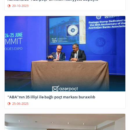
20-10-2023
"ABA"nın 35 illiyi ilə bağlı poçt markası buraxılıb
25-06-2025