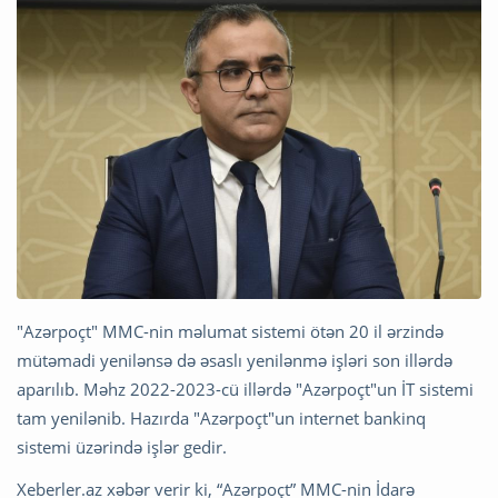
"Azərpoçt" MMC-nin məlumat sistemi ötən 20 il ərzində
mütəmadi yenilənsə də əsaslı yenilənmə işləri son illərdə
aparılıb. Məhz 2022-2023-cü illərdə "Azərpoçt"un İT sistemi
tam yenilənib. Hazırda "Azərpoçt"un internet bankinq
sistemi üzərində işlər gedir.
Xeberler.az xəbər verir ki, “Azərpoçt” MMC-nin İdarə