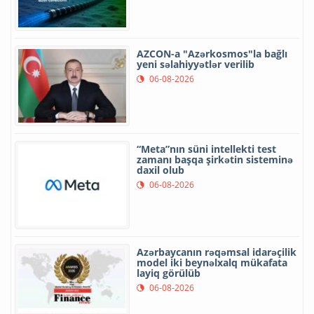
AZCON-a "Azərkosmos"la bağlı
yeni səlahiyyətlər verilib
06-08-2026
“Meta”nın süni intellekti test
zamanı başqa şirkətin sisteminə
daxil olub
06-08-2026
Azərbaycanın rəqəmsal idarəçilik
model iki beynəlxalq mükafata
layiq görülüb
06-08-2026