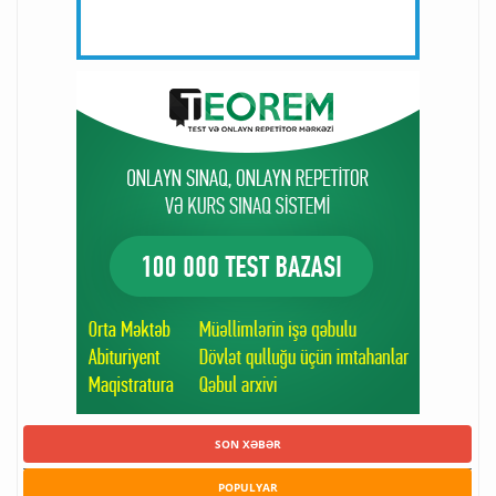
SON XƏBƏR
POPULYAR