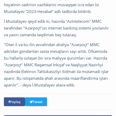
heyətinin sədrinin vəzifələrini müvəqqəti icra edən İsi
Mustafayev “2023-Hesabat” adlı tədbirdə bildirib.
İ.Mustafayev qeyd edib ki, hazırda "AzIntelecom" MMC
tərəfindən "Azərpoçt"un internet bankinq sistemi yoxlanılır
və yaxın zamanda təqdimatı baş tutacaq.
"Ötən il və bu ilin əvvəlindən əhaliyə "Azərpoçt" MMC
adından göndərilən saxta mesajların sayı artıb. Ölkəmizdə
bu hallarla üzləşən bir sıra maliyyə qurumları var. Hazırda
"Azərpoçt" MMC Rəqəmsal İnkişaf və Nəqliyyat Nazirliyi
nəzdində Elektron Təhlükəsizliyi Xidməti ilə mütəmadi işlər
aparır. Bu istiqamətdə əhali arasında maarifləndirmə işləri
aparılır", - deyə İ.Mustafayev əlavə edib.
Paylaş
Tweet