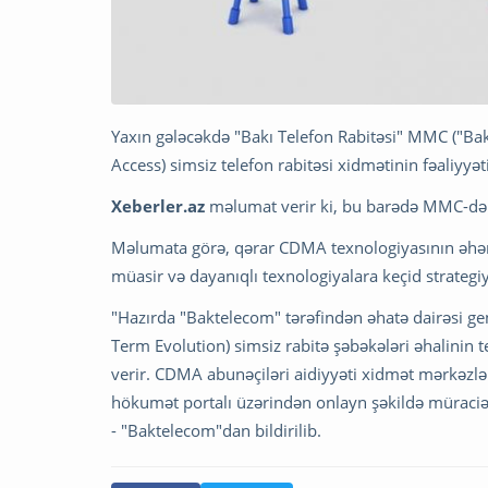
Yaxın gələcəkdə "Bakı Telefon Rabitəsi" MMC ("Ba
Access) simsiz telefon rabitəsi xidmətinin fəaliyyə
Xeberler.az
məlumat verir ki, bu barədə MMC-dən 
Məlumata görə, qərar CDMA texnologiyasının əhəm
müasir və dayanıqlı texnologiyalara keçid strategi
"Hazırda "Baktelecom" tərəfindən əhatə dairəsi geni
Term Evolution) simsiz rabitə şəbəkələri əhalini
verir. CDMA abunəçiləri aidiyyəti xidmət mərkəzlə
hökumət portalı üzərindən onlayn şəkildə müraciət 
- "Baktelecom"dan bildirilib.