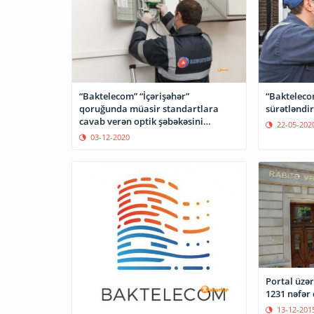
“Bakteleco
“Baktelecom” “İçərişəhər”
sürətləndir
qoruğunda müasir standartlara
cavab verən optik şəbəkəsini
22-05-202
istifadəyə verib
03-12-2020
Portal üzə
1231 nəfər
13-12-201