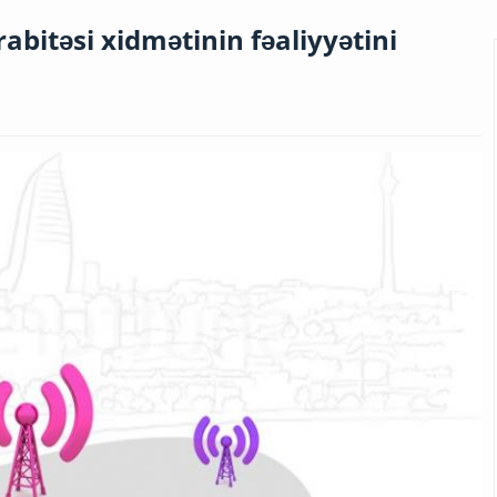
abitəsi xidmətinin fəaliyyətini