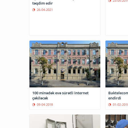
23-05-201
təqdim edir
26-04-2021
100 minədək evə sürətli internet
Baktelecom
çəkiləcək
endirdi
09-04-2018
01-02-201