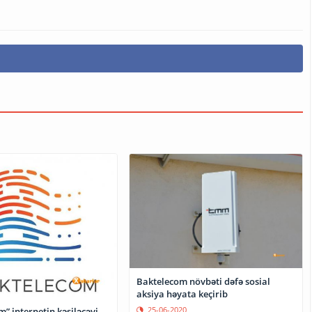
Baktelecom növbəti dəfə sosial
aksiya həyata keçirib
25-06-2020
” internetin kəsiləcəyi