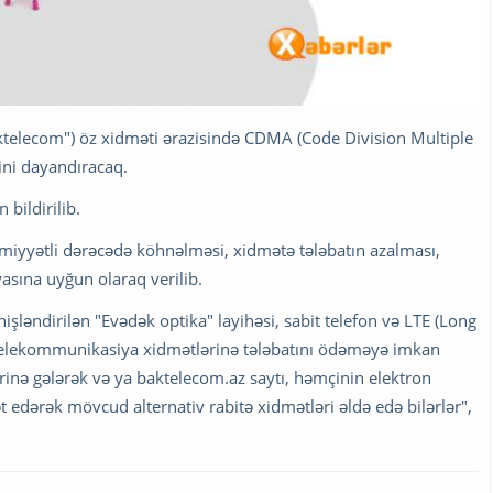
ktelecom") öz xidməti ərazisində CDMA (Code Division Multiple
tini dayandıracaq.
bildirilib.
iyyətli dərəcədə köhnəlməsi, xidmətə tələbatın azalması,
yasına uyğun olaraq verilib.
şləndirilən "Evədək optika" layihəsi, sabit telefon və LTE (Long
n telekommunikasiya xidmətlərinə tələbatını ödəməyə imkan
rinə gələrək və ya baktelecom.az saytı, həmçinin elektron
edərək mövcud alternativ rabitə xidmətləri əldə edə bilərlər",