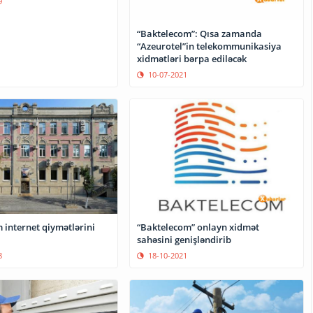
9
“Baktelecom”: Qısa zamanda
“Azeurotel”in telekommunikasiya
xidmətləri bərpa ediləcək
10-07-2021
 internet qiymətlərini
“Baktelecom” onlayn xidmət
sahəsini genişləndirib
8
18-10-2021