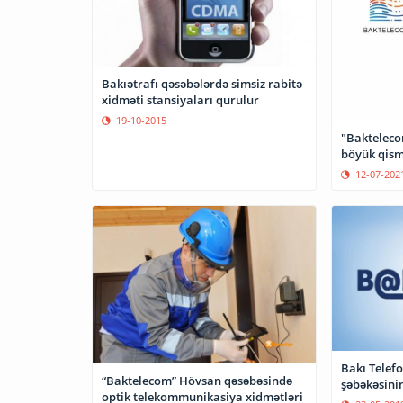
Bakıətrafı qəsəbələrdə simsiz rabitə
xidməti stansiyaları qurulur
19-10-2015
"Bakteleco
böyük qism
12-07-202
Bakı Telefo
“Baktelecom” Hövsan qəsəbəsində
şəbəkəsini
optik telekommunikasiya xidmətləri