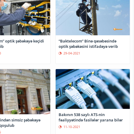
m” optik şəbəkəyə keçidi
“Baktelecom” Binə qəsəbəsində
ib
optik şəbəkəsini istifadəyə verib
0
29-04-2021
Bakının 538 saylı ATS-nin
rindən simsiz şəbəkəyə
fəaliyyətində fasilələr yarana bilər
 qoşulub
11-10-2021
5