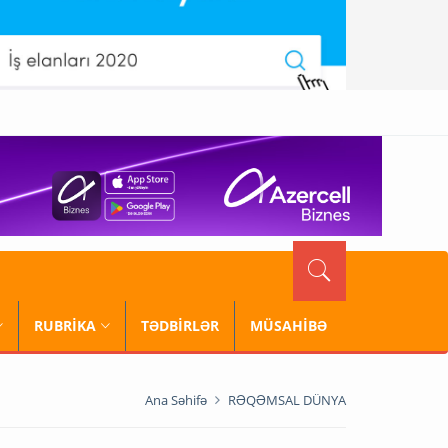
RUBRİKA
TƏDBİRLƏR
MÜSAHİBƏ
Ana Səhifə
RƏQƏMSAL DÜNYA