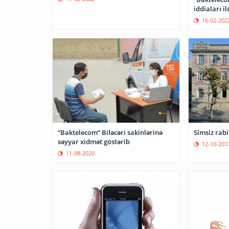
iddiaları i
16-02-202
“Baktelecom” Biləcəri sakinlərinə
Simsiz rab
səyyar xidmət göstərib
12-10-201
11-08-2020