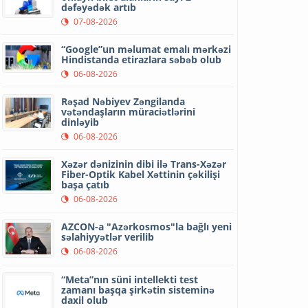
dəfəyədək artıb
07-08-2026
“Google”un məlumat emalı mərkəzi
Hindistanda etirazlara səbəb olub
06-08-2026
Rəşad Nəbiyev Zəngilanda
vətəndaşların müraciətlərini
dinləyib
06-08-2026
Xəzər dənizinin dibi ilə Trans-Xəzər
Fiber-Optik Kabel Xəttinin çəkilişi
başa çatıb
06-08-2026
AZCON-a "Azərkosmos"la bağlı yeni
səlahiyyətlər verilib
06-08-2026
“Meta”nın süni intellekti test
zamanı başqa şirkətin sisteminə
daxil olub