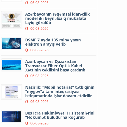
06-08-2026
Azərbaycanın rəqəmsal idarəçilik
model iki beynəlxalq mükafata
layiq görülüb
06-08-2026
DSMF 7 ayda 135 minə yaxın
elektron arayış verib
06-08-2026
Azərbaycan və Qazaxıstan
Transxəzər Fiber-Optik Kabel
Xəttinin çəkilişini başa çatdırıb
06-08-2026
Nazirlik: “Mobil notariat” tətbiqinin
“mygov”a tam inteqrasiyası
istiqamətində işlər davam etdirilir
06-08-2026
Beş İcra Hakimiyyəti İT sistemlərini
“Hökumət buludu”na köçürüb
06-08-2026