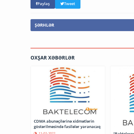
Paylaş
Tweet
ŞƏRHLƏR
OXŞAR XƏBƏRLƏR
CDMA abunəçilərinə xidmətlərin
göstərilməsində fasilələr yaranacaq
11-02-2022
“Baktelecom