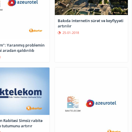
Bakıda internetin sürət və keyfiyyəti
artırılır
25-01-2018
m": Yaranmış problemin
i aradan qaldırılıb
1
n Rabitəsi Simsiz rabitə
n tutumunu artırır