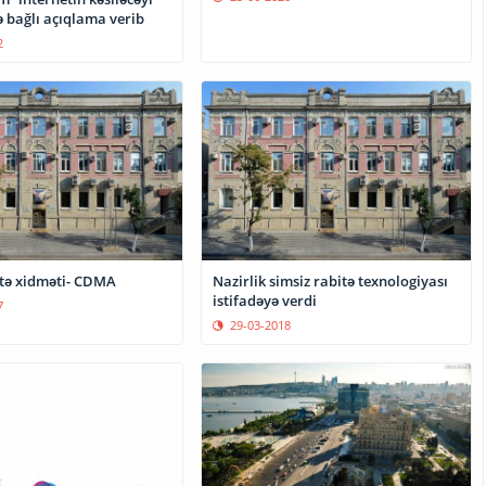
lə bağlı açıqlama verib
2
itə xidməti- CDMA
Nazirlik simsiz rabitə texnologiyası
istifadəyə verdi
7
29-03-2018