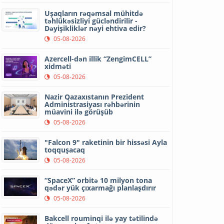
Uşaqların rəqəmsal mühitdə
təhlükəsizliyi gücləndirilir -
Dəyişikliklər nəyi ehtiva edir?
05-08-2026
Azercell-dən illik “ZengimCELL”
xidməti
05-08-2026
Nazir Qazaxıstanın Prezident
Administrasiyası rəhbərinin
müavini ilə görüşüb
05-08-2026
"Falcon 9" raketinin bir hissəsi Ayla
toqquşacaq
05-08-2026
“SpaceX” orbitə 10 milyon tona
qədər yük çıxarmağı planlaşdırır
05-08-2026
Bakcell rouminqi ilə yay tətilində