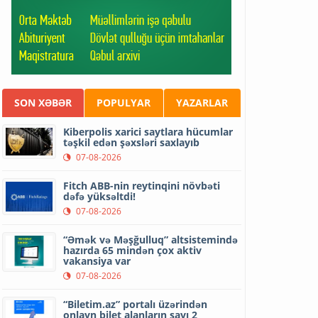
SON XƏBƏR
POPULYAR
YAZARLAR
Kiberpolis xarici saytlara hücumlar
təşkil edən şəxsləri saxlayıb
07-08-2026
Fitch ABB-nin reytinqini növbəti
dəfə yüksəltdi!
07-08-2026
“Əmək və Məşğulluq” altsistemində
hazırda 65 mindən çox aktiv
vakansiya var
07-08-2026
“Biletim.az” portalı üzərindən
onlayn bilet alanların sayı 2