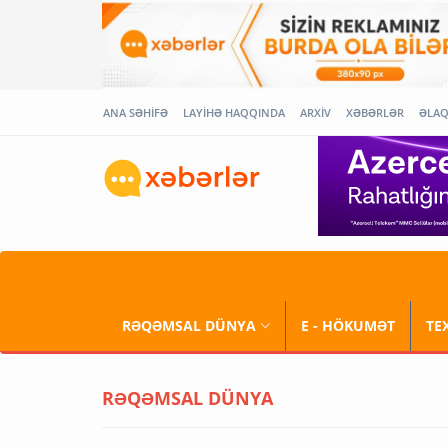
ANA SƏHİFƏ
LAYİHƏ HAQQINDA
ARXİV
XƏBƏRLƏR
ƏLA
RƏQƏMSAL DÜNYA
E - HÖKUMƏT
TE
RƏQƏMSAL DÜNYA