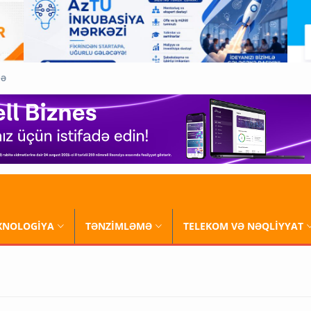
QƏ
XNOLOGİYA
TƏNZİMLƏMƏ
TELEKOM VƏ NƏQLİYYAT