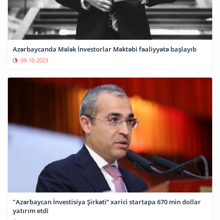
Azərbaycanda Mələk İnvestorlar Məktəbi fəaliyyətə başlayıb
09-10-2023
"Azərbaycan İnvestisiya Şirkəti” xarici startapa 670 min dollar
yatırım etdi