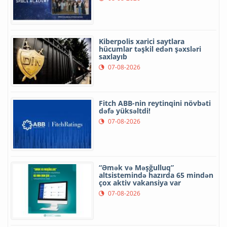
Kiberpolis xarici saytlara
hücumlar təşkil edən şəxsləri
saxlayıb
07-08-2026
Fitch ABB-nin reytinqini növbəti
dəfə yüksəltdi!
07-08-2026
“Əmək və Məşğulluq”
altsistemində hazırda 65 mindən
çox aktiv vakansiya var
07-08-2026