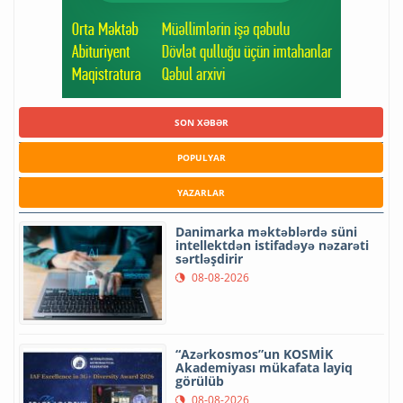
SON XƏBƏR
POPULYAR
YAZARLAR
Danimarka məktəblərdə süni
intellektdən istifadəyə nəzarəti
sərtləşdirir
08-08-2026
“Azərkosmos”un KOSMİK
Akademiyası mükafata layiq
görülüb
08-08-2026