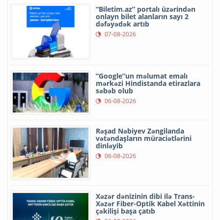
“Biletim.az” portalı üzərindən
onlayn bilet alanların sayı 2
dəfəyədək artıb
07-08-2026
“Google”un məlumat emalı
mərkəzi Hindistanda etirazlara
səbəb olub
06-08-2026
Rəşad Nəbiyev Zəngilanda
vətəndaşların müraciətlərini
dinləyib
06-08-2026
Xəzər dənizinin dibi ilə Trans-
Xəzər Fiber-Optik Kabel Xəttinin
çəkilişi başa çatıb