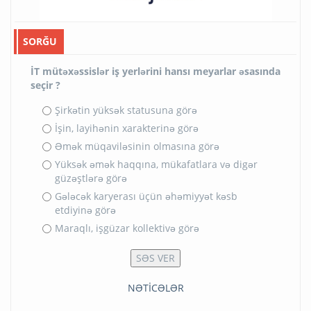
SORĞU
İT mütəxəssislər iş yerlərini hansı meyarlar əsasında
seçir ?
Şirkətin yüksək statusuna görə
İşin, layihənin xarakterinə görə
Əmək müqaviləsinin olmasına görə
Yüksək əmək haqqına, mükafatlara və digər
güzəştlərə görə
Gələcək karyerası üçün əhəmiyyət kəsb
etdiyinə görə
Maraqlı, işgüzar kollektivə görə
NƏTİCƏLƏR