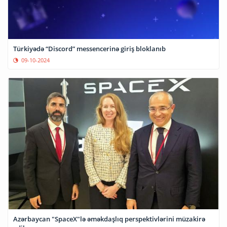
Türkiyədə “Discord” messencerinə giriş bloklanıb
09-10-2024
Azərbaycan "SpaceX"lə əməkdaşlıq perspektivlərini müzakirə