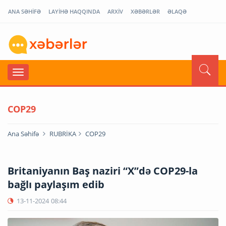
ANA SƏHİFƏ
LAYİHƏ HAQQINDA
ARXİV
XƏBƏRLƏR
ƏLAQƏ
COP29
Ana Səhifə
RUBRİKA
COP29
Britaniyanın Baş naziri “X”də COP29-la
bağlı paylaşım edib
13-11-2024
08:44