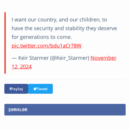
I want our country, and our children, to
have the security and stability they deserve
for generations to come.
pic.twitter.com/bdu1aCr78W
— Keir Starmer (@Keir_Starmer)
November
12, 2024
Paylaş
Tweet
ŞƏRHLƏR