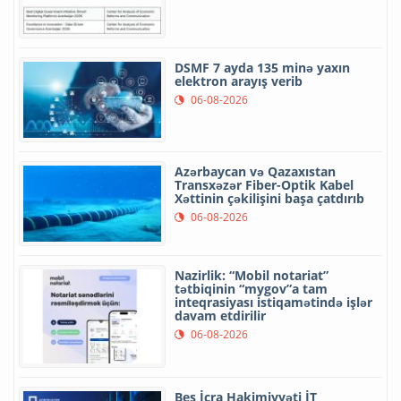
DSMF 7 ayda 135 minə yaxın
elektron arayış verib
06-08-2026
Azərbaycan və Qazaxıstan
Transxəzər Fiber-Optik Kabel
Xəttinin çəkilişini başa çatdırıb
06-08-2026
Nazirlik: “Mobil notariat”
tətbiqinin “mygov”a tam
inteqrasiyası istiqamətində işlər
davam etdirilir
06-08-2026
Beş İcra Hakimiyyəti İT