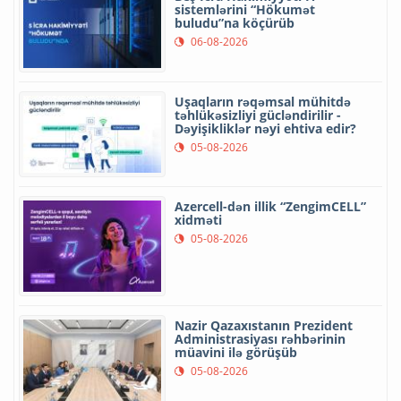
sistemlərini “Hökumət
buludu”na köçürüb
06-08-2026
Uşaqların rəqəmsal mühitdə
təhlükəsizliyi gücləndirilir -
Dəyişikliklər nəyi ehtiva edir?
05-08-2026
Azercell-dən illik “ZengimCELL”
xidməti
05-08-2026
Nazir Qazaxıstanın Prezident
Administrasiyası rəhbərinin
müavini ilə görüşüb
05-08-2026