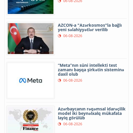
06-08-2026
AZCON-a "Azərkosmos"la bağlı
yeni səlahiyyətlər verilib
06-08-2026
“Meta”nın süni intellekti test
zamanı başqa şirkətin sisteminə
daxil olub
06-08-2026
Azərbaycanın rəqəmsal idarəçilik
model iki beynəlxalq mükafata
layiq görülüb
06-08-2026