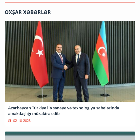
OXŞAR XƏBƏRLƏR
Azərbaycan Türkiyə ilə sənaye və texnologiya sahələrində
əməkdaşlığı müzakirə edib
02-10-2023