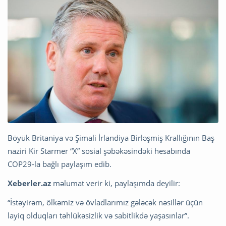
Böyük Britaniya və Şimali İrlandiya Birləşmiş Krallığının Baş
naziri Kir Starmer “X” sosial şəbəkəsindəki hesabında
COP29-la bağlı paylaşım edib.
Xeberler.az
məlumat verir ki, paylaşımda deyilir:
“İstəyirəm, ölkəmiz və övladlarımız gələcək nəsillər üçün
layiq olduqları təhlükəsizlik və sabitlikdə yaşasınlar”.