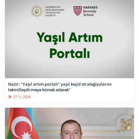
Nazir: "Yaşıl artım portalı" yaşıl keçid strategiyalarını
təkmilləşdirməyə kömək edəcək"
27-11-2024