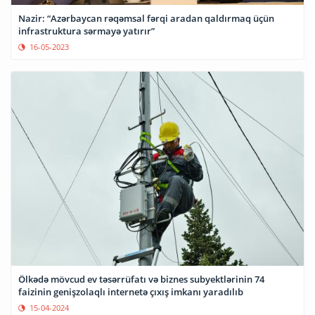
Nazir: “Azərbaycan rəqəmsal fərqi aradan qaldırmaq üçün
infrastruktura sərmayə yatırır”
16-05-2023
Ölkədə mövcud ev təsərrüfatı və biznes subyektlərinin 74
faizinin genişzolaqlı internetə çıxış imkanı yaradılıb
15-04-2024