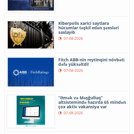
Kiberpolis xarici saytlara
hücumlar təşkil edən şəxsləri
saxlayıb
07-08-2026
Fitch ABB-nin reytinqini növbəti
dəfə yüksəltdi!
07-08-2026
“Əmək və Məşğulluq”
altsistemində hazırda 65 mindən
çox aktiv vakansiya var
07-08-2026