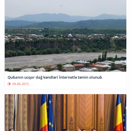
Qubanın ucqar dağ kəndləri İnternetlə təmin olunub
09-06-2015