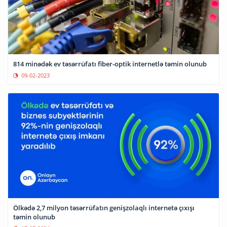
814 minədək ev təsərrüfatı fiber-optik internetlə təmin olunub
09-02-2023
Ölkədə 2,7 milyon təsərrüfatın genişzolaqlı internetə çıxışı
təmin olunub