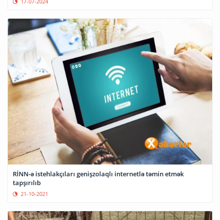
17-07-2024
RİNN-ə istehlakçıları genişzolaqlı internetlə təmin etmək
tapşırılıb
21-10-2021