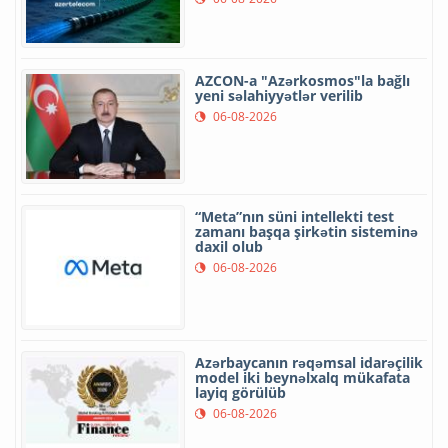
AZCON-a "Azərkosmos"la bağlı
yeni səlahiyyətlər verilib
06-08-2026
“Meta”nın süni intellekti test
zamanı başqa şirkətin sisteminə
daxil olub
06-08-2026
Azərbaycanın rəqəmsal idarəçilik
model iki beynəlxalq mükafata
layiq görülüb
06-08-2026