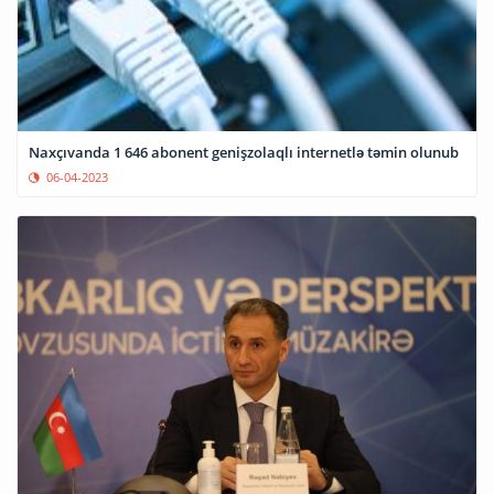
Naxçıvanda 1 646 abonent genişzolaqlı internetlə təmin olunub
06-04-2023