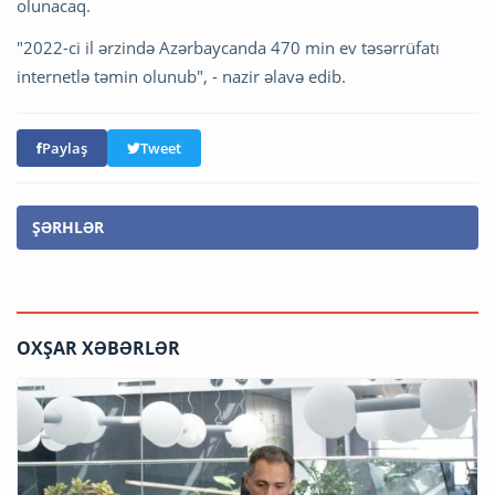
olunacaq.
"2022-ci il ərzində Azərbaycanda 470 min ev təsərrüfatı
internetlə təmin olunub", - nazir əlavə edib.
Paylaş
Tweet
ŞƏRHLƏR
OXŞAR XƏBƏRLƏR