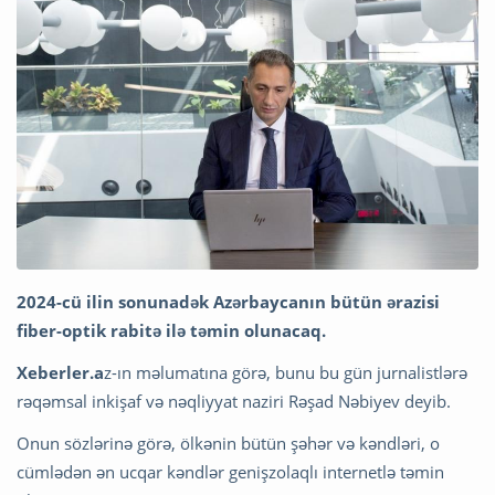
2024-cü ilin sonunadək Azərbaycanın bütün ərazisi
fiber-optik rabitə ilə təmin olunacaq.
Xeberler.a
z-ın məlumatına görə, bunu bu gün jurnalistlərə
rəqəmsal inkişaf və nəqliyyat naziri Rəşad Nəbiyev deyib.
Onun sözlərinə görə, ölkənin bütün şəhər və kəndləri, o
cümlədən ən ucqar kəndlər genişzolaqlı internetlə təmin