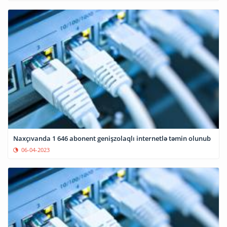
Naxçıvanda 1 646 abonent genişzolaqlı internetlə təmin olunub
06-04-2023