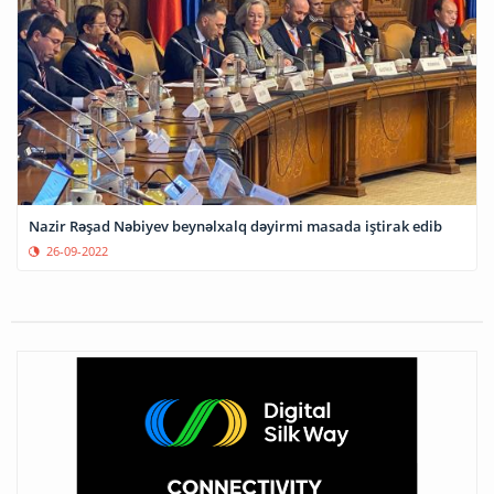
Nazir Rəşad Nəbiyev beynəlxalq dəyirmi masada iştirak edib
26-09-2022