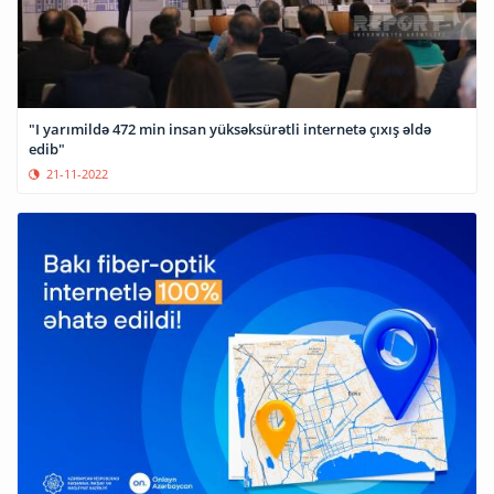
"I yarımildə 472 min insan yüksəksürətli internetə çıxış əldə
edib"
21-11-2022