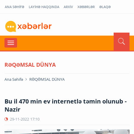
ANA SƏHİFƏ
LAYİHƏ HAQQINDA
ARXİV
XƏBƏRLƏR
ƏLAQƏ
RƏQƏMSAL DÜNYA
Ana Səhifə
RƏQƏMSAL DÜNYA
Bu il 470 min ev internetlə təmin olunub -
Nazir
29-11-2022
17:10