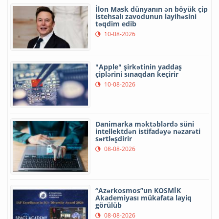
İlon Mask dünyanın ən böyük çip
istehsalı zavodunun layihəsini
təqdim edib
10-08-2026
"Apple" şirkətinin yaddaş
çiplərini sınaqdan keçirir
10-08-2026
Danimarka məktəblərdə süni
intellektdən istifadəyə nəzarəti
sərtləşdirir
08-08-2026
“Azərkosmos”un KOSMİK
Akademiyası mükafata layiq
görülüb
08-08-2026