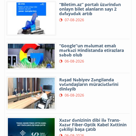
“Biletim.az” portalı üzərindən
onlayn bilet alanların sayı 2
dəfəyədək artıb
07-08-2026
“Google”un məlumat emalı
mərkəzi Hindistanda etirazlara
səbəb olub
06-08-2026
Rəşad Nəbiyev Zəngilanda
vətəndaşların müraciətlərini
dinləyib
06-08-2026
Xəzər dənizinin dibi ilə Trans-
Xəzər Fiber-Optik Kabel Xəttinin
çəkilişi başa çatıb
06-08-2026