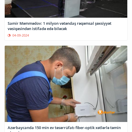
Samir Məmmədov: 1 milyon vətəndaş rəqəmsal şəxsiyyət
vəsiqəsindən istifadə edə biləcək
04-09-2024
Azərbaycanda 150 min ev təsərrüfatı fiber-optik xətlərlə təmin