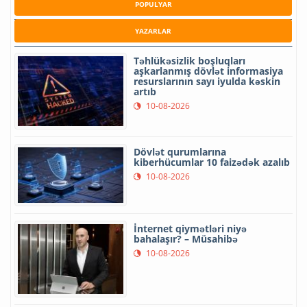
POPULYAR
YAZARLAR
Təhlükəsizlik boşluqları
aşkarlanmış dövlət informasiya
resurslarının sayı iyulda kəskin
artıb
10-08-2026
Dövlət qurumlarına
kiberhücumlar 10 faizədək azalıb
10-08-2026
İnternet qiymətləri niyə
bahalaşır? – Müsahibə
10-08-2026