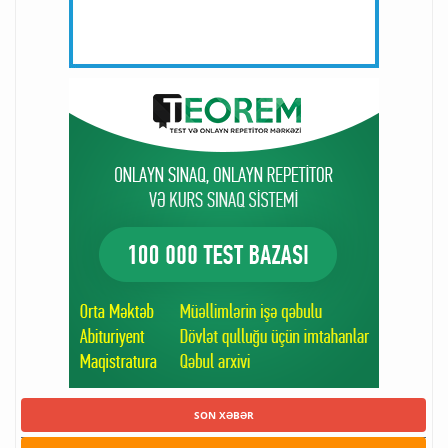
SON XƏBƏR