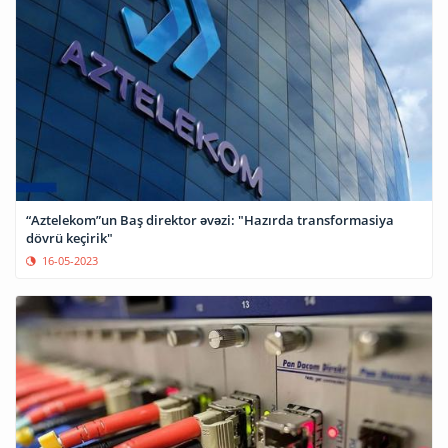
“Aztelekom”un Baş direktor əvəzi: "Hazırda transformasiya
dövrü keçirik"
16-05-2023