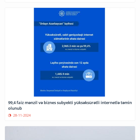
99,4 faiz mənzil və biznes subyekti yüksəksürətli internetlə təmin
olunub
28-11-2024