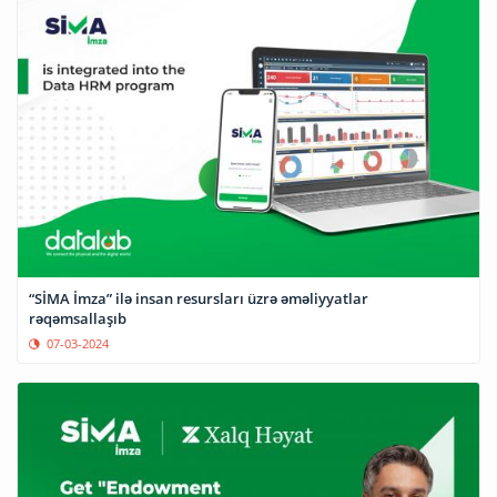
“SİMA İmza” ilə insan resursları üzrə əməliyyatlar
rəqəmsallaşıb
07-03-2024