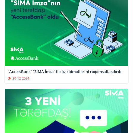
“AccessBank” “SİMA İmza” ilə öz xidmətlərini rəqəmsallaşdırıb
20-12-2024