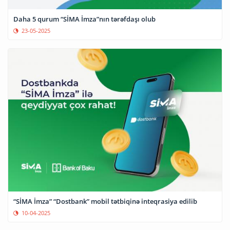
Daha 5 qurum “SİMA İmza”nın tərəfdaşı olub
23-05-2025
“SİMA İmza” “Dostbank” mobil tətbiqinə inteqrasiya edilib
10-04-2025