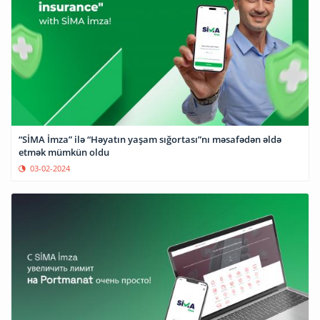
“SİMA İmza” ilə “Həyatın yaşam sığortası”nı məsafədən əldə
etmək mümkün oldu
03-02-2024