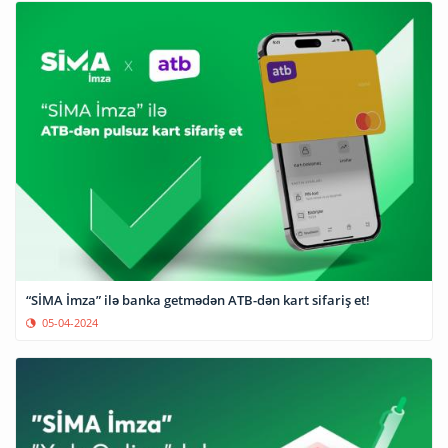
“SİMA İmza” ilə banka getmədən ATB-dən kart sifariş et!
05-04-2024