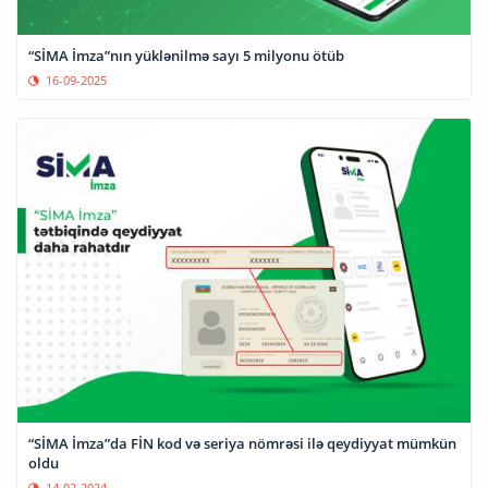
“SİMA İmza”nın yüklənilmə sayı 5 milyonu ötüb
16-09-2025
“SİMA İmza”da FİN kod və seriya nömrəsi ilə qeydiyyat mümkün
oldu
14-02-2024