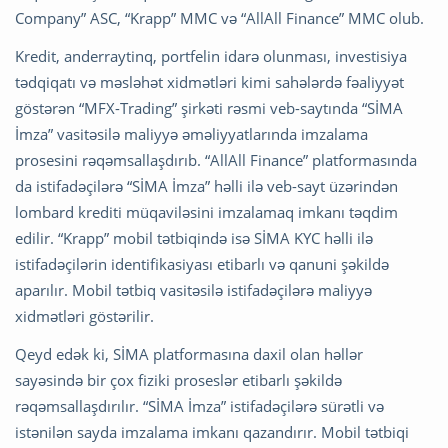
Company” ASC, “Krapp” MMC və “AllAll Finance” MMC olub.
Kredit, anderraytinq, portfelin idarə olunması, investisiya
tədqiqatı və məsləhət xidmətləri kimi sahələrdə fəaliyyət
göstərən “MFX-Trading” şirkəti rəsmi veb-saytında “SİMA
İmza” vasitəsilə maliyyə əməliyyatlarında imzalama
prosesini rəqəmsallaşdırıb. “AllAll Finance” platformasında
da istifadəçilərə “SİMA İmza” həlli ilə veb-sayt üzərindən
lombard krediti müqaviləsini imzalamaq imkanı təqdim
edilir. “Krapp” mobil tətbiqində isə SİMA KYC həlli ilə
istifadəçilərin identifikasiyası etibarlı və qanuni şəkildə
aparılır. Mobil tətbiq vasitəsilə istifadəçilərə maliyyə
xidmətləri göstərilir.
Qeyd edək ki, SİMA platformasına daxil olan həllər
sayəsində bir çox fiziki proseslər etibarlı şəkildə
rəqəmsallaşdırılır. “SİMA İmza” istifadəçilərə sürətli və
istənilən sayda imzalama imkanı qazandırır. Mobil tətbiqi