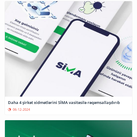
Daha 4 şirkət xidmətlərini SİMA vasitəsilə rəqəmsallaşdırıb
06-12-2024