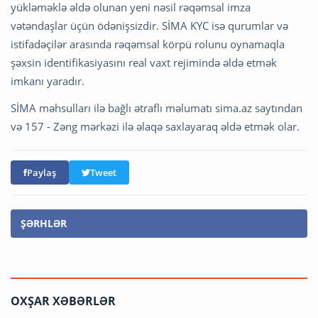
yükləməklə əldə olunan yeni nəsil rəqəmsal imza
vətəndaşlar üçün ödənişsizdir. SİMA KYC isə qurumlar və
istifadəçilər arasında rəqəmsal körpü rolunu oynamaqla
şəxsin identifikasiyasını real vaxt rejimində əldə etmək
imkanı yaradır.
SİMA məhsulları ilə bağlı ətraflı məlumatı sima.az saytından
və 157 - Zəng mərkəzi ilə əlaqə saxlayaraq əldə etmək olar.
Paylaş
Tweet
ŞƏRHLƏR
OXŞAR XƏBƏRLƏR