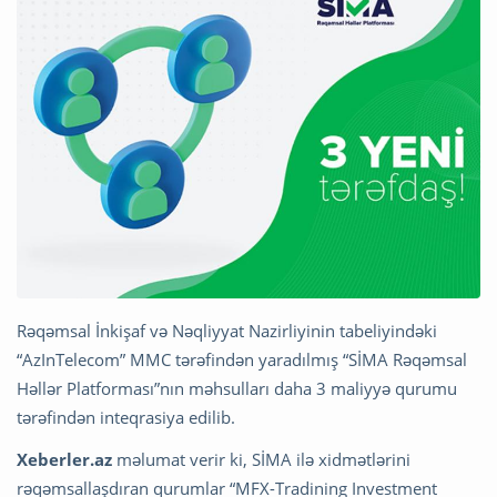
Rəqəmsal İnkişaf və Nəqliyyat Nazirliyinin tabeliyindəki
“AzInTelecom” MMC tərəfindən yaradılmış “SİMA Rəqəmsal
Həllər Platforması”nın məhsulları daha 3 maliyyə qurumu
tərəfindən inteqrasiya edilib.
Xeberler.az
məlumat verir ki, SİMA ilə xidmətlərini
rəqəmsallaşdıran qurumlar “MFX-Tradining Investment