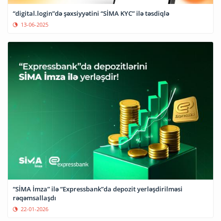
“digital.login”də şəxsiyyətini “SİMA KYC” ilə təsdiqlə
13-06-2025
“SİMA İmza” ilə “Expressbank”da depozit yerləşdirilməsi
rəqəmsallaşdı
22-01-2026