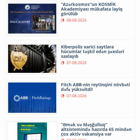
“Azərkosmos”un KOSMİK
Akademiyası mükafata layiq
görülüb
08-08-2026
Kiberpolis xarici saytlara
hücumlar təşkil edən şəxsləri
saxlayıb
07-08-2026
Fitch ABB-nin reytinqini növbəti
dəfə yüksəltdi!
07-08-2026
“Əmək və Məşğulluq”
altsistemində hazırda 65 mindən
çox aktiv vakansiya var