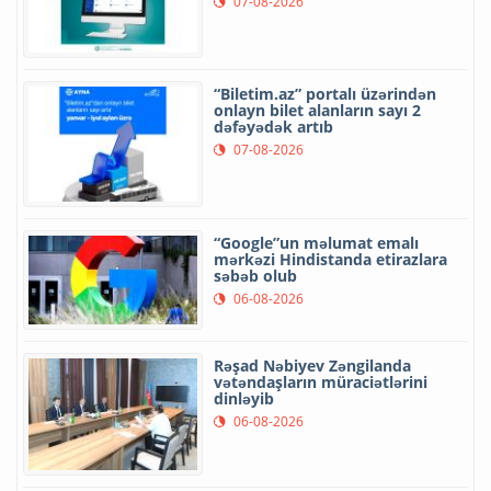
07-08-2026
“Biletim.az” portalı üzərindən
onlayn bilet alanların sayı 2
dəfəyədək artıb
07-08-2026
“Google”un məlumat emalı
mərkəzi Hindistanda etirazlara
səbəb olub
06-08-2026
Rəşad Nəbiyev Zəngilanda
vətəndaşların müraciətlərini
dinləyib
06-08-2026