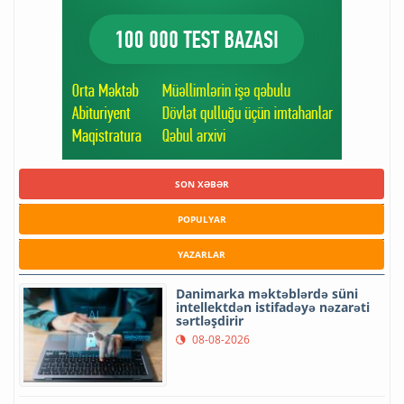
SON XƏBƏR
POPULYAR
YAZARLAR
Danimarka məktəblərdə süni
intellektdən istifadəyə nəzarəti
sərtləşdirir
08-08-2026