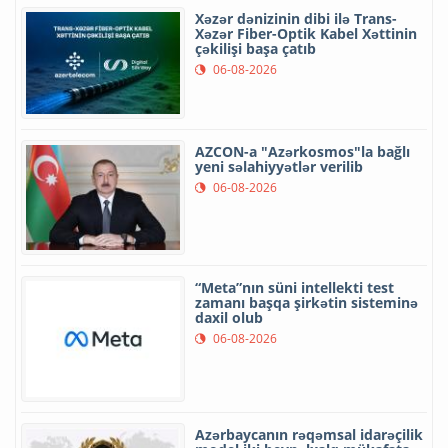
Xəzər dənizinin dibi ilə Trans-
Xəzər Fiber-Optik Kabel Xəttinin
çəkilişi başa çatıb
06-08-2026
AZCON-a "Azərkosmos"la bağlı
yeni səlahiyyətlər verilib
06-08-2026
“Meta”nın süni intellekti test
zamanı başqa şirkətin sisteminə
daxil olub
06-08-2026
Azərbaycanın rəqəmsal idarəçilik