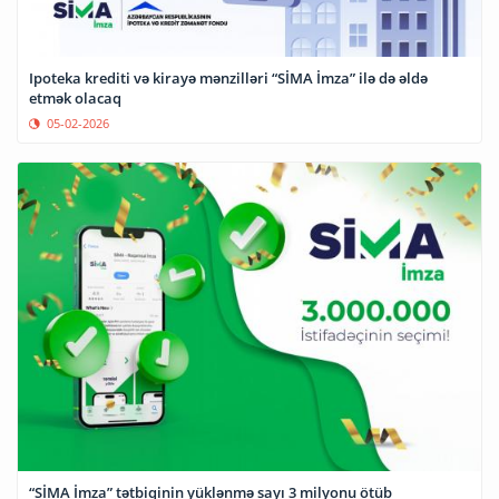
Ipoteka krediti və kirayə mənzilləri “SİMA İmza” ilə də əldə
etmək olacaq
05-02-2026
“SİMA İmza” tətbiqinin yüklənmə sayı 3 milyonu ötüb