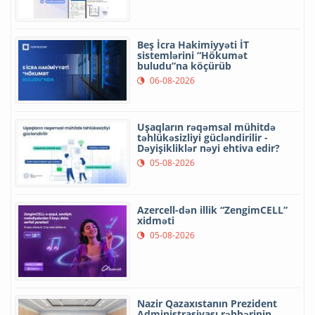
Beş İcra Hakimiyyəti İT
sistemlərini “Hökumət
buludu”na köçürüb
06-08-2026
Uşaqların rəqəmsal mühitdə
təhlükəsizliyi gücləndirilir -
Dəyişikliklər nəyi ehtiva edir?
05-08-2026
Azercell-dən illik “ZengimCELL”
xidməti
05-08-2026
Nazir Qazaxıstanın Prezident
Administrasiyası rəhbərinin