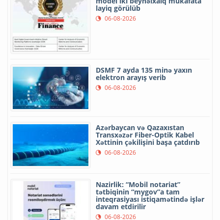
model iki beynəlxalq mükafata
layiq görülüb
06-08-2026
DSMF 7 ayda 135 minə yaxın
elektron arayış verib
06-08-2026
Azərbaycan və Qazaxıstan
Transxəzər Fiber-Optik Kabel
Xəttinin çəkilişini başa çatdırıb
06-08-2026
Nazirlik: “Mobil notariat”
tətbiqinin “mygov”a tam
inteqrasiyası istiqamətində işlər
davam etdirilir
06-08-2026