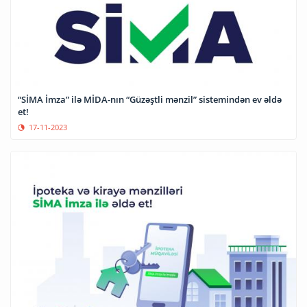
“SİMA İmza” ilə MİDA-nın “Güzəştli mənzil” sistemindən ev əldə
et!
17-11-2023