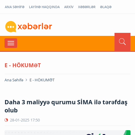
ANA SƏHİFƏ
LAYİHƏ HAQQINDA
ARXİV
XƏBƏRLƏR
ƏLAQƏ
E - HÖKUMƏT
Ana Səhifə
E - HÖKUMƏT
Daha 3 maliyyə qurumu SİMA ilə tərəfdaş
olub
28-01-2025
17:50