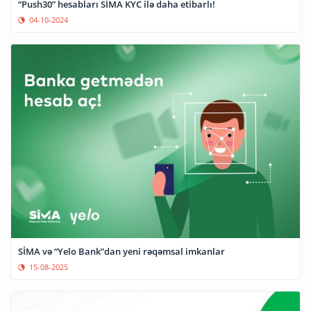
“Push30” hesabları SİMA KYC ilə daha etibarlı!
04-10-2024
SİMA və “Yelo Bank”dan yeni rəqəmsal imkanlar
15-08-2025