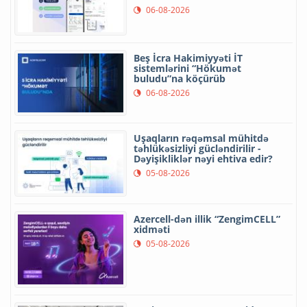
06-08-2026
Beş İcra Hakimiyyəti İT
sistemlərini “Hökumət
buludu”na köçürüb
06-08-2026
Uşaqların rəqəmsal mühitdə
təhlükəsizliyi gücləndirilir -
Dəyişikliklər nəyi ehtiva edir?
05-08-2026
Azercell-dən illik “ZengimCELL”
xidməti
05-08-2026