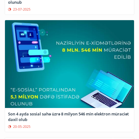
olunub
23-07-2025
Son 4 ayda sosial sahə üzrə 8 milyon 546 min elektron müraciət
daxil olub
20-05-2025