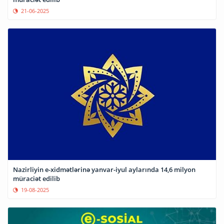
21-06-2025
Nazirliyin e-xidmətlərinə yanvar-iyul aylarında 14,6 milyon
müraciət edilib
19-08-2025