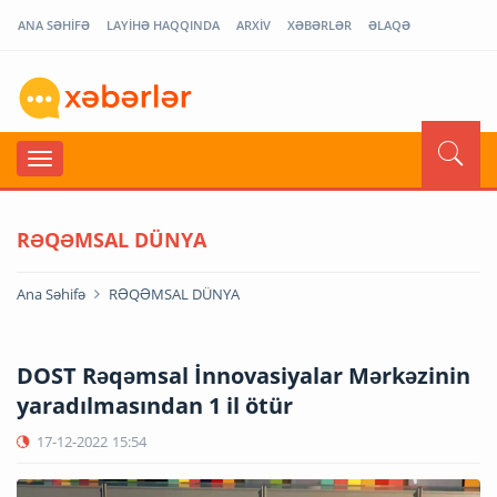
ANA SƏHİFƏ
LAYİHƏ HAQQINDA
ARXİV
XƏBƏRLƏR
ƏLAQƏ
RƏQƏMSAL DÜNYA
Ana Səhifə
RƏQƏMSAL DÜNYA
DOST Rəqəmsal İnnovasiyalar Mərkəzinin
yaradılmasından 1 il ötür
17-12-2022
15:54