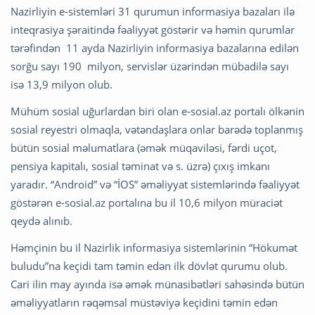
Nazirliyin e-sistemləri 31 qurumun informasiya bazaları ilə
inteqrasiya şəraitində fəaliyyət göstərir və həmin qurumlar
tərəfindən 11 ayda Nazirliyin informasiya bazalarına edilən
sorğu sayı 190 milyon, servislər üzərindən mübadilə sayı
isə 13,9 milyon olub.
Mühüm sosial uğurlardan biri olan e-sosial.az portalı ölkənin
sosial reyestri olmaqla, vətəndaşlara onlar barədə toplanmış
bütün sosial məlumatlara (əmək müqaviləsi, fərdi uçot,
pensiya kapitalı, sosial təminat və s. üzrə) çıxış imkanı
yaradır. “Android” və “İOS” əməliyyat sistemlərində fəaliyyət
göstərən e-sosial.az portalına bu il 10,6 milyon müraciət
qeydə alınıb.
Həmçinin bu il Nazirlik informasiya sistemlərinin “Hökumət
buludu”na keçidi tam təmin edən ilk dövlət qurumu olub.
Cari ilin may ayında isə əmək münasibətləri sahəsində bütün
əməliyyatların rəqəmsal müstəviyə keçidini təmin edən