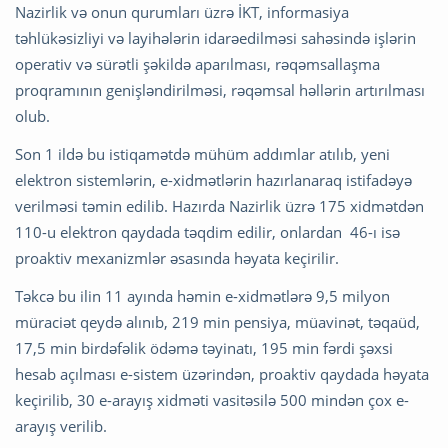
Nazirlik və onun qurumları üzrə İKT, informasiya
təhlükəsizliyi və layihələrin idarəedilməsi sahəsində işlərin
operativ və sürətli şəkildə aparılması, rəqəmsallaşma
proqramının genişləndirilməsi, rəqəmsal həllərin artırılması
olub.
Son 1 ildə bu istiqamətdə mühüm addımlar atılıb, yeni
elektron sistemlərin, e-xidmətlərin hazırlanaraq istifadəyə
verilməsi təmin edilib. Hazırda Nazirlik üzrə 175 xidmətdən
110-u elektron qaydada təqdim edilir, onlardan 46-ı isə
proaktiv mexanizmlər əsasında həyata keçirilir.
Təkcə bu ilin 11 ayında həmin e-xidmətlərə 9,5 milyon
müraciət qeydə alınıb, 219 min pensiya, müavinət, təqaüd,
17,5 min birdəfəlik ödəmə təyinatı, 195 min fərdi şəxsi
hesab açılması e-sistem üzərindən, proaktiv qaydada həyata
keçirilib, 30 e-arayış xidməti vasitəsilə 500 mindən çox e-
arayış verilib.