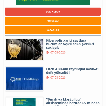
SON XƏBƏR
POPULYAR
YAZARLAR
Kiberpolis xarici saytlara
hücumlar təşkil edən şəxsləri
saxlayıb
07-08-2026
Fitch ABB-nin reytinqini növbəti
dəfə yüksəltdi!
07-08-2026
“Əmək və Məşğulluq”
altsistemində hazırda 65 mindən