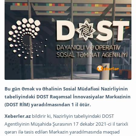
Bu gün Əmək və Əhalinin Sosial Müdafiəsi Nazirliyinin
tabeliyindəki DOST Rəqəmsal İnnovasiyalar Mərkəzinin
(DOST RİM) yaradılmasından 1 il ötür.
Xeberler.az
bildirir ki, Nazirliyin tabeliyindəki DOST
Agentliyinin Müşahidə Şurasının 17 dekabr 2021-ci il tarixli
qərarı ilə təsis edilən Mərkəzin yaradılmasında məqsəd