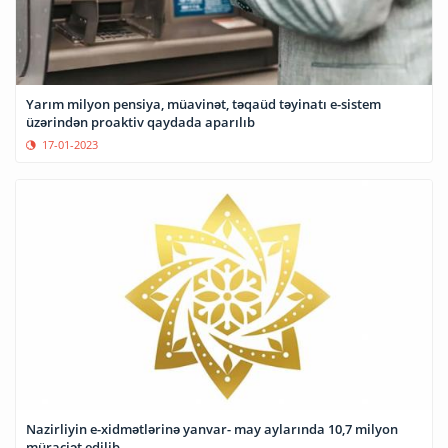
Yarım milyon pensiya, müavinət, təqaüd təyinatı e-sistem
üzərindən proaktiv qaydada aparılıb
17-01-2023
Nazirliyin e-xidmətlərinə yanvar- may aylarında 10,7 milyon
müraciət edilib