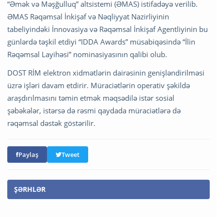
“Əmək və Məşğulluq” altsistemi (ƏMAS) istifadəyə verilib.
ƏMAS Rəqəmsal İnkişaf və Nəqliyyat Nazirliyinin
tabeliyindəki İnnovasiya və Rəqəmsal İnkişaf Agentliyinin bu
günlərdə təşkil etdiyi “IDDA Awards” müsabiqəsində “İlin
Rəqəmsal Layihəsi” nominasiyasının qalibi olub.
DOST RİM elektron xidmətlərin dairəsinin genişləndirilməsi
üzrə işləri davam etdirir. Müraciətlərin operativ şəkildə
araşdırılmasını təmin etmək məqsədilə istər sosial
şəbəkələr, istərsə də rəsmi qaydada müraciətlərə də
rəqəmsal dəstək göstərilir.
Paylaş
Tweet
ŞƏRHLƏR