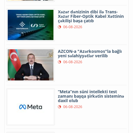
Xəzər dənizinin dibi ilə Trans-
Xəzər Fiber-Optik Kabel Xəttinin
çəkilişi başa çatıb
06-08-2026
AZCON-a "Azərkosmos"la bağlı
yeni səlahiyyətlər verilib
06-08-2026
“Meta”nın süni intellekti test
zamanı başqa şirkətin sisteminə
daxil olub
06-08-2026