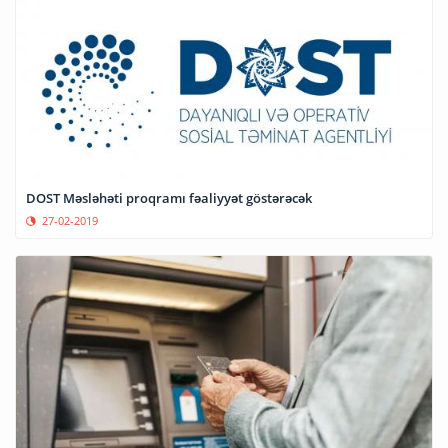
DOST Məsləhəti proqramı fəaliyyət göstərəcək
27-02-2019