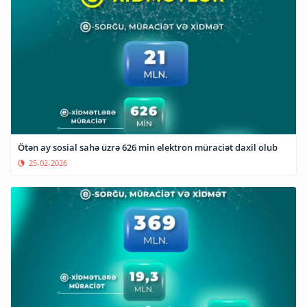
Ötən ay sosial sahə üzrə 626 min elektron müraciət daxil olub
25-02-2026