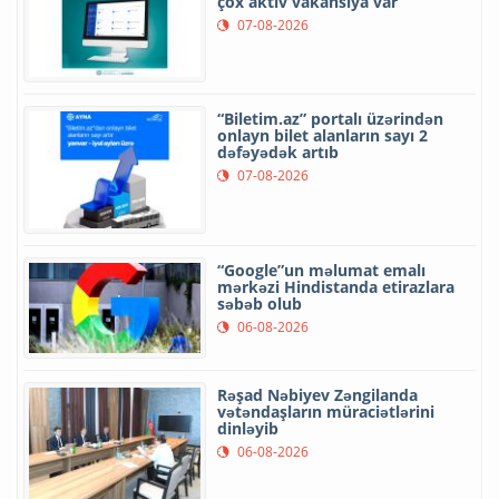
çox aktiv vakansiya var
07-08-2026
“Biletim.az” portalı üzərindən
onlayn bilet alanların sayı 2
dəfəyədək artıb
07-08-2026
“Google”un məlumat emalı
mərkəzi Hindistanda etirazlara
səbəb olub
06-08-2026
Rəşad Nəbiyev Zəngilanda
vətəndaşların müraciətlərini
dinləyib
06-08-2026