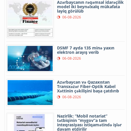
Azərbaycanın rəqəmsal idarəçilik
model iki beynəlxalq mükafata
layiq görülüb
06-08-2026
DSMF 7 ayda 135 minə yaxın
elektron arayış verib
06-08-2026
Azərbaycan və Qazaxıstan
Transxəzər Fiber-Optik Kabel
Xəttinin çəkilişini başa çatdırıb
06-08-2026
Nazirlik: “Mobil notariat”
tətbiqinin “mygov”a tam
inteqrasiyası istiqamətində işlər
davam etdirilir