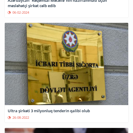
Azərbaycan “Rəqəmsal Məcəllə”nin hazırlanması üçün
məsləhətçi şirkət cəlb edib
06-02-2024
Ultra şirkəti 3 milyonluq tenderin qalibi olub
26-08-2022