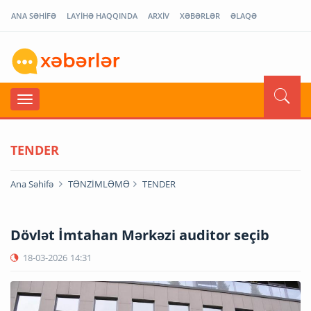
ANA SƏHİFƏ
LAYİHƏ HAQQINDA
ARXİV
XƏBƏRLƏR
ƏLAQƏ
TENDER
Ana Səhifə
TƏNZİMLƏMƏ
TENDER
Dövlət İmtahan Mərkəzi auditor seçib
18-03-2026
14:31