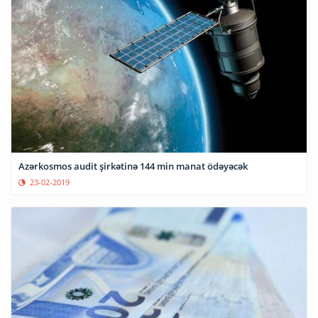
Azərkosmos audit şirkətinə 144 min manat ödəyəcək
23-02-2019