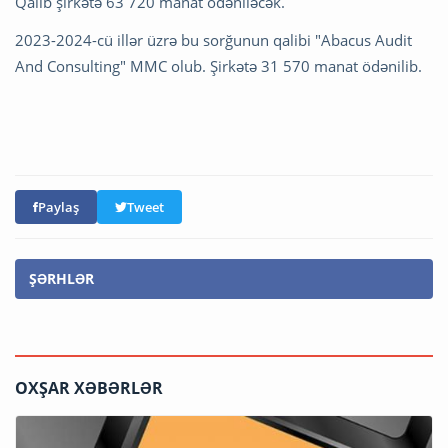
Qalib şirkətə 63 720 manat ödəniləcək.
2023-2024-cü illər üzrə bu sorğunun qalibi "Abacus Audit
And Consulting" MMC olub. Şirkətə 31 570 manat ödənilib.
Paylaş
Tweet
ŞƏRHLƏR
OXŞAR XƏBƏRLƏR