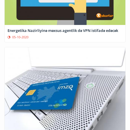
Energetika Nazirliyinə məxsus agentlik də VPN istifadə edəcək
05-10-2020