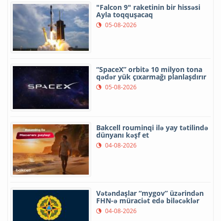
"Falcon 9" raketinin bir hissəsi
Ayla toqquşacaq
05-08-2026
“SpaceX” orbitə 10 milyon tona
qədər yük çıxarmağı planlaşdırır
05-08-2026
Bakcell rouminqi ilə yay tətilində
dünyanı kəşf et
04-08-2026
Vətəndaşlar “mygov” üzərindən
FHN-ə müraciət edə biləcəklər
04-08-2026