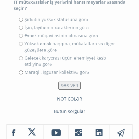
İT mütəxəssislər iş yerlərini hansı meyarlar əsasında
seçir ?
Şirkətin yüksək statusuna görə
İşin, layihənin xarakterinə görə
Əmək müqaviləsinin olmasına görə
Yüksək əmək haqqına, mükafatlara və digər
güzəştlərə görə
Gələcək karyerası üçün əhəmiyyət kəsb
etdiyinə görə
Maraqlı, işgüzar kollektivə görə
NƏTİCƏLƏR
Bütün sorğular