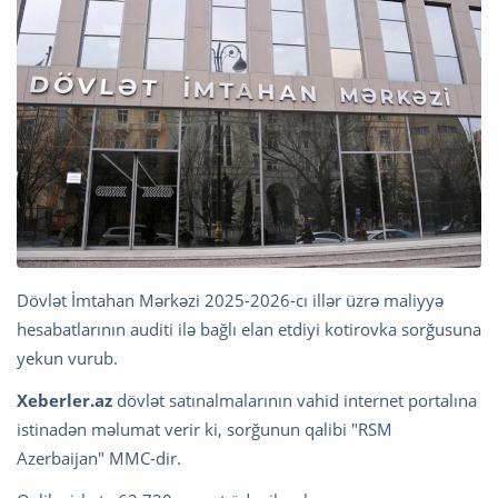
Dövlət İmtahan Mərkəzi 2025-2026-cı illər üzrə maliyyə
hesabatlarının auditi ilə bağlı elan etdiyi kotirovka sorğusuna
yekun vurub.
Xeberler.az
dövlət satınalmalarının vahid internet portalına
istinadən məlumat verir ki, sorğunun qalibi "RSM
Azerbaijan" MMC-dir.