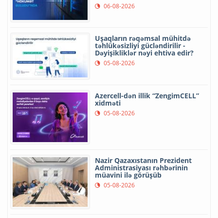
06-08-2026
Uşaqların rəqəmsal mühitdə
təhlükəsizliyi gücləndirilir -
Dəyişikliklər nəyi ehtiva edir?
05-08-2026
Azercell-dən illik “ZengimCELL”
xidməti
05-08-2026
Nazir Qazaxıstanın Prezident
Administrasiyası rəhbərinin
müavini ilə görüşüb
05-08-2026