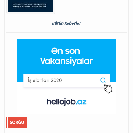
Bütün xəbərlər
SORĞU