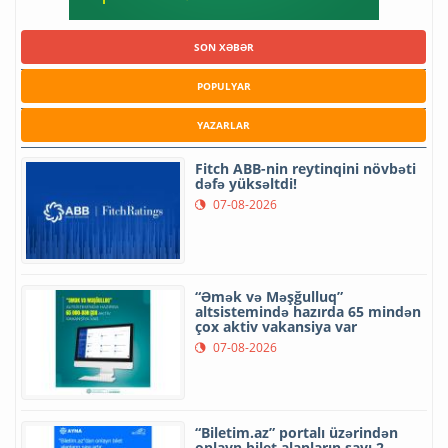
SON XƏBƏR
POPULYAR
YAZARLAR
Fitch ABB-nin reytinqini növbəti
dəfə yüksəltdi!
07-08-2026
“Əmək və Məşğulluq”
altsistemində hazırda 65 mindən
çox aktiv vakansiya var
07-08-2026
“Biletim.az” portalı üzərindən
onlayn bilet alanların sayı 2