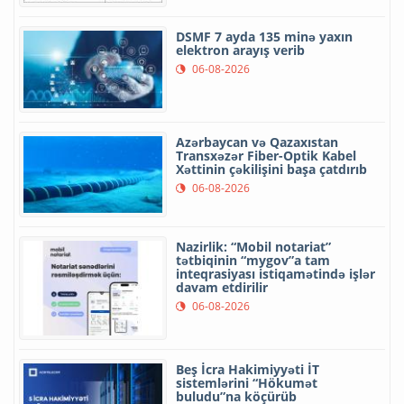
DSMF 7 ayda 135 minə yaxın
elektron arayış verib
06-08-2026
Azərbaycan və Qazaxıstan
Transxəzər Fiber-Optik Kabel
Xəttinin çəkilişini başa çatdırıb
06-08-2026
Nazirlik: “Mobil notariat”
tətbiqinin “mygov”a tam
inteqrasiyası istiqamətində işlər
davam etdirilir
06-08-2026
Beş İcra Hakimiyyəti İT
sistemlərini “Hökumət
buludu”na köçürüb