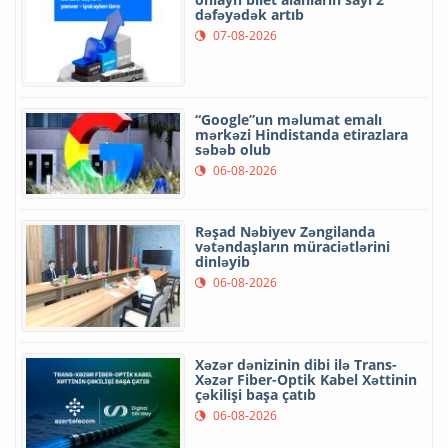
dəfəyədək artıb
07-08-2026
“Google”un məlumat emalı
mərkəzi Hindistanda etirazlara
səbəb olub
06-08-2026
Rəşad Nəbiyev Zəngilanda
vətəndaşların müraciətlərini
dinləyib
06-08-2026
Xəzər dənizinin dibi ilə Trans-
Xəzər Fiber-Optik Kabel Xəttinin
çəkilişi başa çatıb
06-08-2026