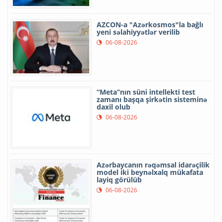
AZCON-a "Azərkosmos"la bağlı
yeni səlahiyyətlər verilib
06-08-2026
“Meta”nın süni intellekti test
zamanı başqa şirkətin sisteminə
daxil olub
06-08-2026
Azərbaycanın rəqəmsal idarəçilik
model iki beynəlxalq mükafata
layiq görülüb
06-08-2026