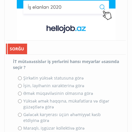
SORĞU
İT mütəxəssislər iş yerlərini hansı meyarlar əsasında
seçir ?
Şirkətin yüksək statusuna görə
İşin, layihənin xarakterinə görə
Əmək müqaviləsinin olmasına görə
Yüksək əmək haqqına, mükafatlara və digər
güzəştlərə görə
Gələcək karyerası üçün əhəmiyyət kəsb
etdiyinə görə
Maraqlı, işgüzar kollektivə görə