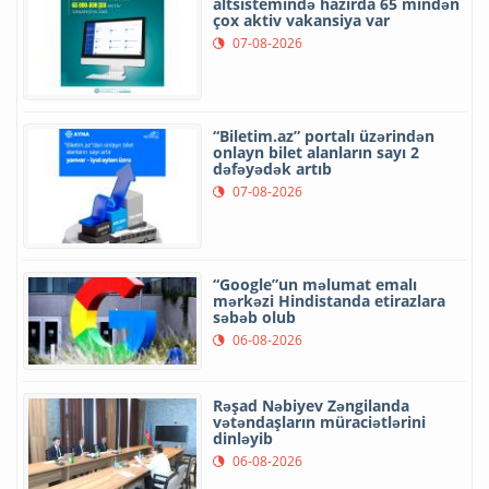
altsistemində hazırda 65 mindən
çox aktiv vakansiya var
07-08-2026
“Biletim.az” portalı üzərindən
onlayn bilet alanların sayı 2
dəfəyədək artıb
07-08-2026
“Google”un məlumat emalı
mərkəzi Hindistanda etirazlara
səbəb olub
06-08-2026
Rəşad Nəbiyev Zəngilanda
vətəndaşların müraciətlərini
dinləyib
06-08-2026