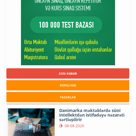
SON XƏBƏR
POPULYAR
YAZARLAR
Danimarka məktəblərdə süni
intellektdən istifadəyə nəzarəti
sərtləşdirir
08-08-2026