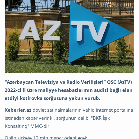
“Azərbaycan Televiziya və Radio Verilişləri” QSC (AzTV)
2022-ci il üzrə maliyyə hesabatlarının auditi bağlı elan
etdiyi kotirovka sorğusuna yekun vurub.
Xeberler.az
dövlət satınalmalarının vahid internet portalına
istinadən xəbər verir ki, sorğunun qalibi "BKR İşık
Konsaltinq" MMC-dir.
Qalib şirkətə 19 min manat ödəniləcək.