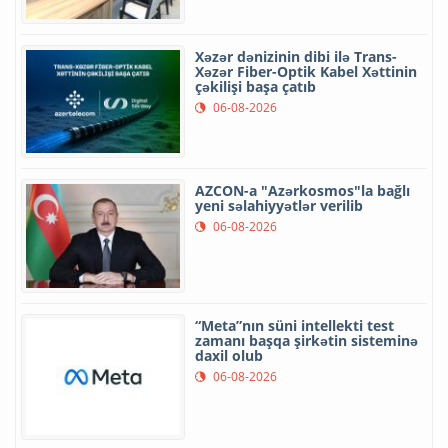
Xəzər dənizinin dibi ilə Trans-
Xəzər Fiber-Optik Kabel Xəttinin
çəkilişi başa çatıb
06-08-2026
AZCON-a "Azərkosmos"la bağlı
yeni səlahiyyətlər verilib
06-08-2026
“Meta”nın süni intellekti test
zamanı başqa şirkətin sisteminə
daxil olub
06-08-2026