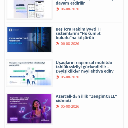
davam etdirilir
06-08-2026
Beş İcra Hakimiyyəti İT
sistemlərini “Hökumət
buludu”na köçürüb
06-08-2026
Uşaqların rəqəmsal mühitdə
təhlükəsizliyi gücləndirilir -
Dəyişikliklər nəyi ehtiva edir?
05-08-2026
Azercell-dən illik “ZengimCELL”
xidməti
05-08-2026