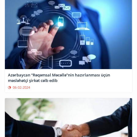
Azərbaycan “Rəqəmsal Məcəllə”nin hazırlanması üçün
məsləhətçi şirkət cəlb edib
06-02-2024