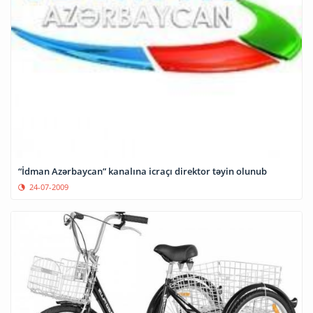
“İdman Azərbaycan” kanalına icraçı direktor təyin olunub
24-07-2009