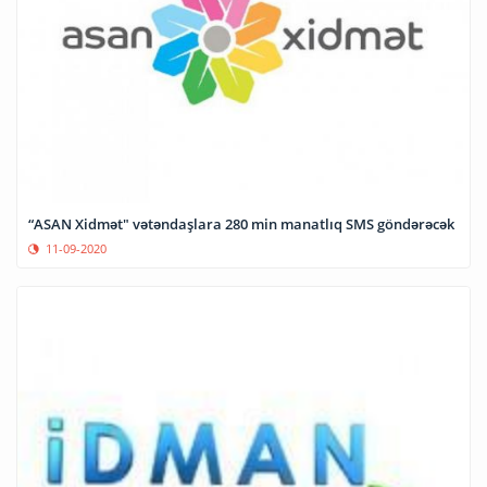
“ASAN Xidmət" vətəndaşlara 280 min manatlıq SMS göndərəcək
11-09-2020