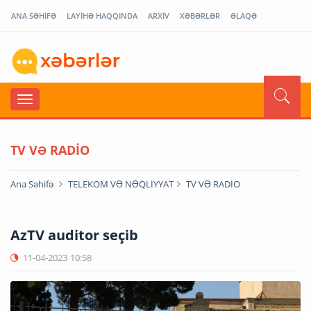
ANA SƏHİFƏ
LAYİHƏ HAQQINDA
ARXİV
XƏBƏRLƏR
ƏLAQƏ
TV VƏ RADİO
Ana Səhifə
TELEKOM VƏ NƏQLİYYAT
TV VƏ RADİO
AzTV auditor seçib
11-04-2023
10:58