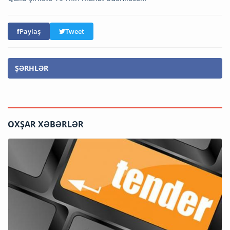
Paylaş
Tweet
ŞƏRHLƏR
OXŞAR XƏBƏRLƏR