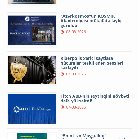
“Azərkosmos”un KOSMİK
Akademiyası mükafata layiq
görülüb
08-08-2026
Kiberpolis xarici saytlara
hücumlar təşkil edən şəxsləri
saxlayıb
07-08-2026
Fitch ABB-nin reytinqini növbəti
dəfə yüksəltdi!
07-08-2026
“Əmək və Məşğulluq”