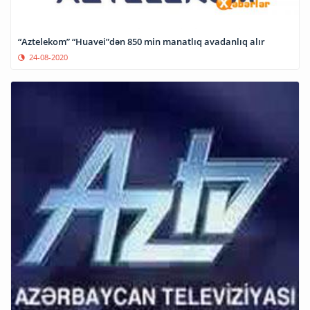
“Aztelekom” “Huavei”dən 850 min manatlıq avadanlıq alır
24-08-2020