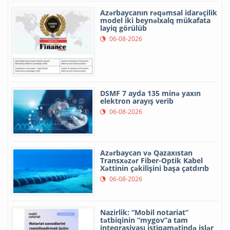
Azərbaycanın rəqəmsal idarəçilik
model iki beynəlxalq mükafata
layiq görülüb
06-08-2026
DSMF 7 ayda 135 minə yaxın
elektron arayış verib
06-08-2026
Azərbaycan və Qazaxıstan
Transxəzər Fiber-Optik Kabel
Xəttinin çəkilişini başa çatdırıb
06-08-2026
Nazirlik: “Mobil notariat”
tətbiqinin “mygov”a tam
inteqrasiyası istiqamətində işlər