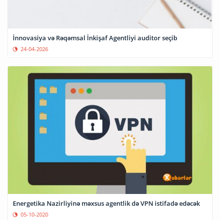
İnnovasiya və Rəqəmsal İnkişaf Agentliyi auditor seçib
24-04-2026
Energetika Nazirliyinə məxsus agentlik də VPN istifadə edəcək
05-10-2020