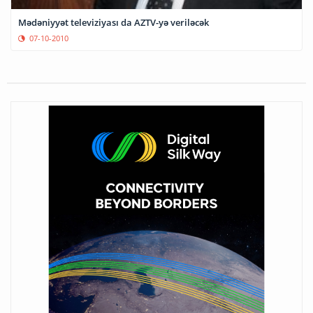
Mədəniyyət televiziyası da AZTV-yə veriləcək
07-10-2010