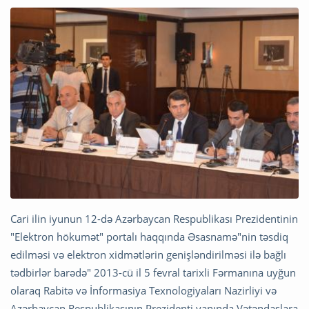
Cari ilin iyunun 12-də Azərbaycan Respublikası Prezidentinin
"Elektron hökumət" portalı haqqında Əsasnamə"nin təsdiq
edilməsi və elektron xidmətlərin genişləndirilməsi ilə bağlı
tədbirlər barədə" 2013-cü il 5 fevral tarixli Fərmanına uyğun
olaraq Rabitə və İnformasiya Texnologiyaları Nazirliyi və
Azərbaycan Respublikasının Prezidenti yanında Vətəndaşlara