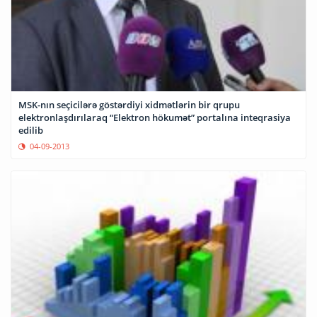
MSK-nın seçicilərə göstərdiyi xidmətlərin bir qrupu
elektronlaşdırılaraq “Elektron hökumət” portalına inteqrasiya
edilib
04-09-2013