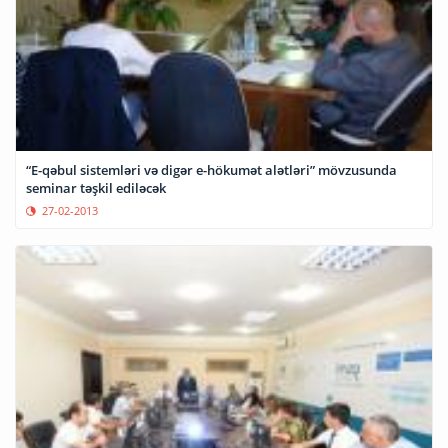
“E-qəbul sistemləri və digər e-hökumət alətləri” mövzusunda
seminar təşkil ediləcək
27-02-2013