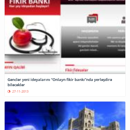
Gənclər yeni ideyalarını “Onlayn fikir bankı”nda yerləşdirə
biləcəklər
27-11-2013