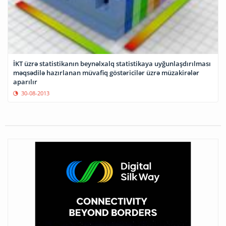
İKT üzrə statistikanın beynəlxalq statistikaya uyğunlaşdırılması
məqsədilə hazırlanan müvafiq göstəricilər üzrə müzakirələr
aparılır
30-08-2013