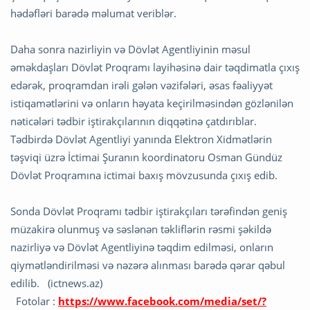
hədəfləri barədə məlumat veriblər.
Daha sonra nazirliyin və Dövlət Agentliyinin məsul
əməkdaşları Dövlət Proqramı layihəsinə dair təqdimatla çıxış
edərək, proqramdan irəli gələn vəzifələri, əsas fəaliyyət
istiqamətlərini və onların həyata keçirilməsindən gözlənilən
nəticələri tədbir iştirakçılarının diqqətinə çatdırıblar.
Tədbirdə Dövlət Agentliyi yanında Elektron Xidmətlərin
təşviqi üzrə İctimai Şuranın koordinatoru Osman Gündüz
Dövlət Proqramına ictimai baxış mövzusunda çıxış edib.
Sonda Dövlət Proqramı tədbir iştirakçıları tərəfindən geniş
müzakirə olunmuş və səslənən təkliflərin rəsmi şəkildə
nazirliyə və Dövlət Agentliyinə təqdim edilməsi, onların
qiymətləndirilməsi və nəzərə alınması barədə qərar qəbul
edilib. (ictnews.az)
Fotolar :
https://www.facebook.com/media/set/?