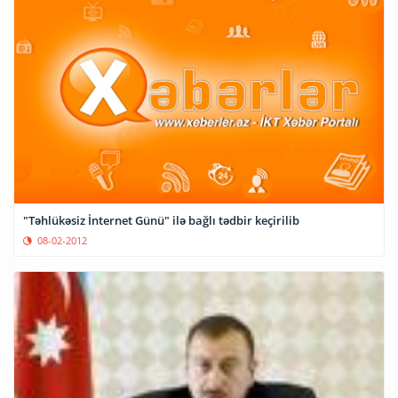
"Təhlükəsiz İnternet Günü" ilə bağlı tədbir keçirilib
08-02-2012