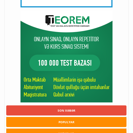
SON XƏBƏR
POPULYAR