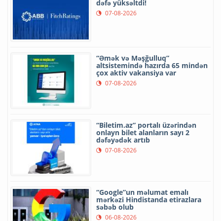
dəfə yüksəltdi!
07-08-2026
“Əmək və Məşğulluq”
altsistemində hazırda 65 mindən
çox aktiv vakansiya var
07-08-2026
“Biletim.az” portalı üzərindən
onlayn bilet alanların sayı 2
dəfəyədək artıb
07-08-2026
“Google”un məlumat emalı
mərkəzi Hindistanda etirazlara
səbəb olub
06-08-2026