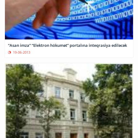
“Asan imza” “Elektron hökumət” portalına inteqrasiya ediləcək
19-06-2013