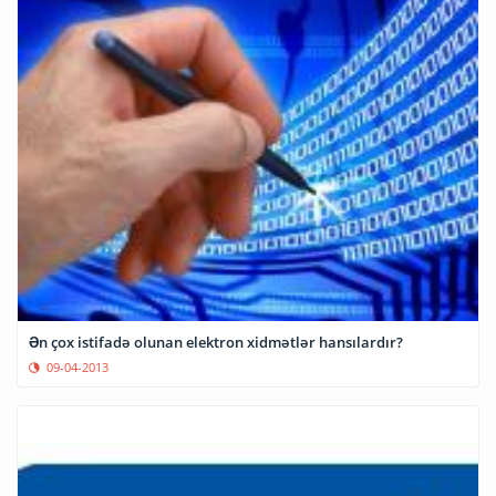
Ən çox istifadә olunan elektron xidmәtlәr hansılardır?
09-04-2013