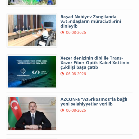
Rəşad Nəbiyev Zəngilanda
vətəndaşların müraciətlərini
dinləyib
06-08-2026
Xəzər dənizinin dibi ilə Trans-
Xəzər Fiber-Optik Kabel Xəttinin
çəkilişi başa çatıb
06-08-2026
AZCON-a "Azərkosmos"la bağlı
yeni səlahiyyətlər verilib
06-08-2026