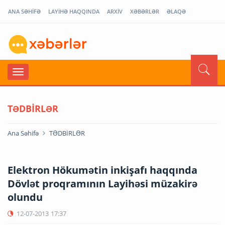
ANA SƏHİFƏ
LAYİHƏ HAQQINDA
ARXİV
XƏBƏRLƏR
ƏLAQƏ
TƏDBİRLƏR
Ana Səhifə
TƏDBİRLƏR
Elektron Hökumətin inkişafı haqqında
Dövlət proqramının Layihəsi müzakirə
olundu
12-07-2013
17:37