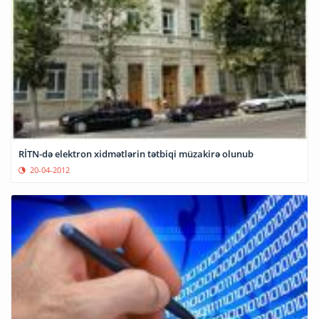
RİTN-də elektron xidmətlərin tətbiqi müzakirə olunub
20-04-2012