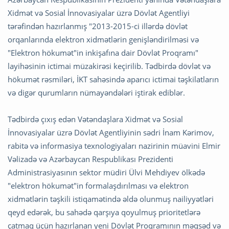
Xidmət və Sosial İnnovasiyalar üzrə Dövlət Agentliyi
tərəfindən hazırlanmış "2013-2015-ci illərdə dövlət
orqanlarında elektron xidmətlərin genişləndirilməsi və
"Elektron hökumət"in inkişafına dair Dövlət Proqramı"
layihəsinin ictimai müzakirəsi keçirilib. Tədbirdə dövlət və
hökumət rəsmiləri, İKT sahəsində aparıcı ictimai təşkilatların
və digər qurumların nümayəndələri iştirak ediblər.
Tədbirdə çıxış edən Vətəndaşlara Xidmət və Sosial
İnnovasiyalar üzrə Dövlət Agentliyinin sədri İnam Kərimov,
rabitə və informasiya texnologiyaları nazirinin müavini Elmir
Vəlizadə və Azərbaycan Respublikası Prezidenti
Administrasiyasının sektor müdiri Ülvi Mehdiyev ölkədə
"elektron hökumət"in formalaşdırılması və elektron
xidmətlərin təşkili istiqamətində əldə olunmuş nailiyyətləri
qeyd edərək, bu sahədə qarşıya qoyulmuş prioritetlərə
çatmaq üçün hazırlanan yeni Dövlət Proqramının məqsəd və