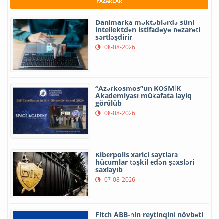
YAZARLAR
Danimarka məktəblərdə süni
intellektdən istifadəyə nəzarəti
sərtləşdirir
08-08-2026
“Azərkosmos”un KOSMİK
Akademiyası mükafata layiq
görülüb
08-08-2026
Kiberpolis xarici saytlara
hücumlar təşkil edən şəxsləri
saxlayıb
07-08-2026
Fitch ABB-nin reytinqini növbəti