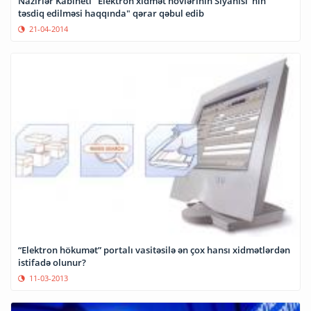
Nazirlər Kabineti "Elektron xidmət növlərinin Siyahısı"nın
təsdiq edilməsi haqqında" qərar qəbul edib
21-04-2014
“Elektron hökumət” portalı vasitəsilə ən çox hansı xidmətlərdən
istifadə olunur?
11-03-2013