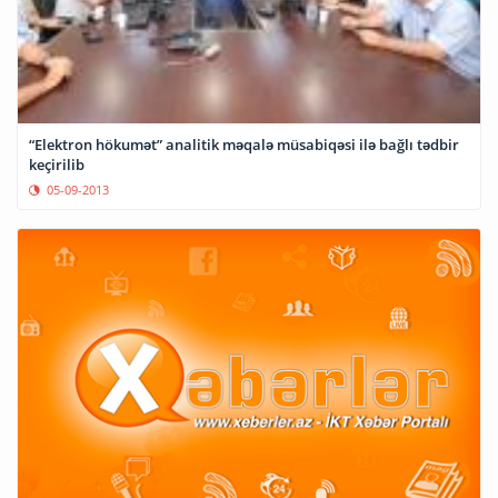
“Elektron hökumət” analitik məqalə müsabiqəsi ilə bağlı tədbir
keçirilib
05-09-2013