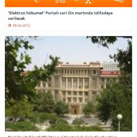
“Elektron hökumət” Portalı cari ilin martında istifadəyə
veriləcək
08-02-2012