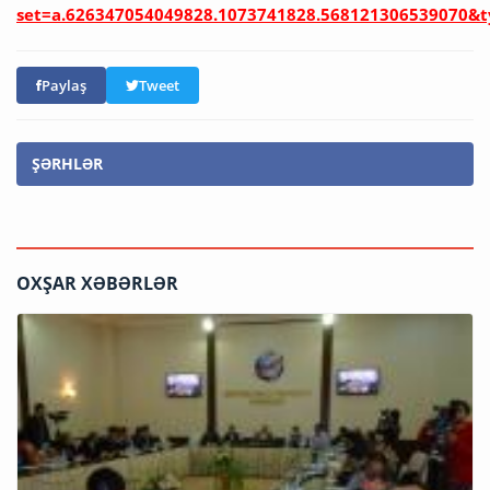
set=a.626347054049828.1073741828.568121306539070&
Paylaş
Tweet
ŞƏRHLƏR
OXŞAR XƏBƏRLƏR