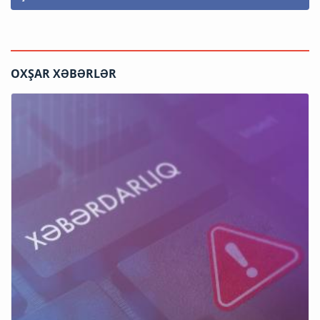
OXŞAR XƏBƏRLƏR