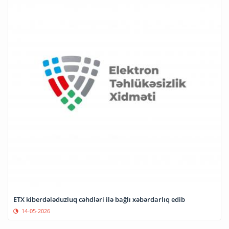
ETX kiberdələduzluq cəhdləri ilə bağlı xəbərdarlıq edib
14-05-2026