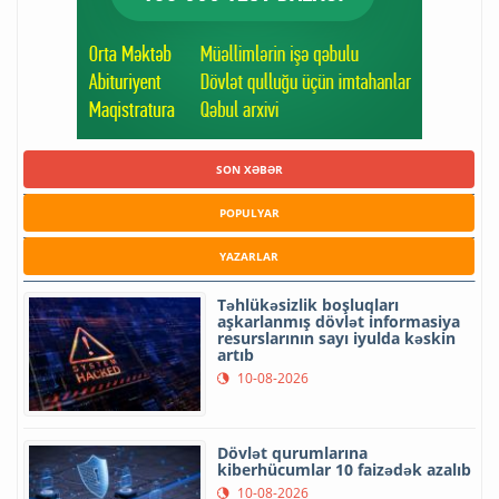
SON XƏBƏR
POPULYAR
YAZARLAR
Təhlükəsizlik boşluqları
aşkarlanmış dövlət informasiya
resurslarının sayı iyulda kəskin
artıb
10-08-2026
Dövlət qurumlarına
kiberhücumlar 10 faizədək azalıb
10-08-2026