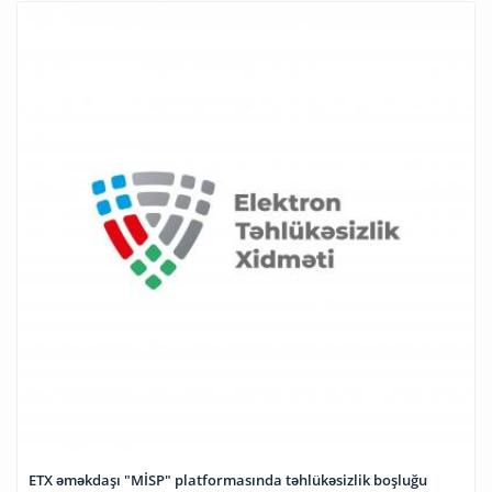
ETX əməkdaşı "MİSP" platformasında təhlükəsizlik boşluğu