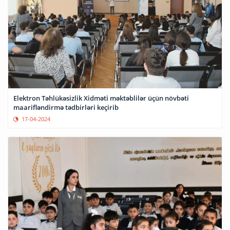
Elektron Təhlükəsizlik Xidməti məktəblilər üçün növbəti
maarifləndirmə tədbirləri keçirib
17-04-2024