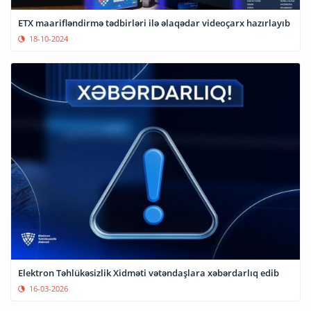
ETX maarifləndirmə tədbirləri ilə əlaqədar videoçarx hazırlayıb
18-10-2024
Elektron Təhlükəsizlik Xidməti vətəndaşlara xəbərdarlıq edib
16-03-2026