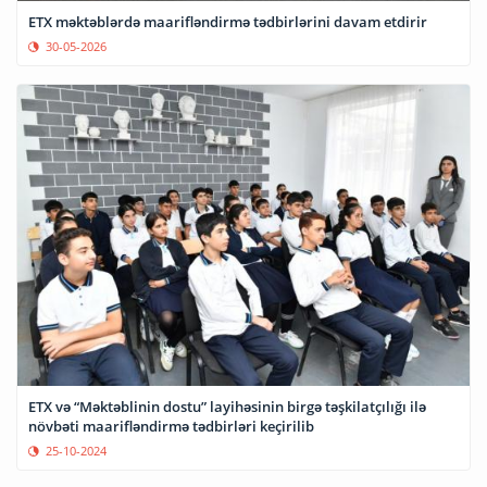
ETX məktəblərdə maarifləndirmə tədbirlərini davam etdirir
30-05-2026
ETX və “Məktəblinin dostu” layihəsinin birgə təşkilatçılığı ilə
növbəti maarifləndirmə tədbirləri keçirilib
25-10-2024