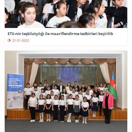
ETX-nin təşkilatçılığı ilə maarifləndirmə tədbirləri keçirilib
21-01-2025