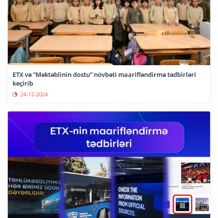
ETX və “Məktəblinin dostu” növbəti maarifləndirmə tədbirləri
keçirib
24-12-2024