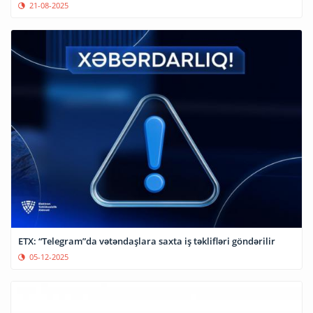
21-08-2025
ETX: “Telegram”da vətəndaşlara saxta iş təklifləri göndərilir
05-12-2025