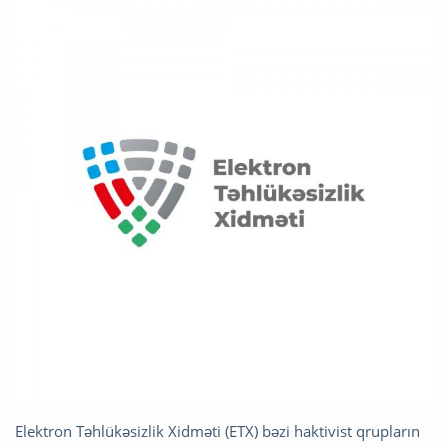
Elektron Təhlükəsizlik Xidməti (ETX) bəzi haktivist qrupların