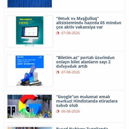
“Əmək və Məşğulluq”
altsistemində hazırda 65 mindən
çox aktiv vakansiya var
07-08-2026
“Biletim.az” portalı üzərindən
onlayn bilet alanların sayı 2
dəfəyədək artıb
07-08-2026
“Google”un məlumat emalı
mərkəzi Hindistanda etirazlara
səbəb olub
06-08-2026
Rəşad Nəbiyev Zəngilanda