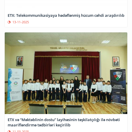
ETX: Telekommunikasiyaya hədəflənmiş hücum cəhdi araşdırılıb
13-11-2025
ETX və “Məktəblinin dostu” layihəsinin təşkilatçılığı ilə növbəti
maarifləndirmə tədbirləri keçirilib
11-03-2025