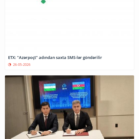
ETX: "Azərpoçt" adından saxta SMS-lər göndərilir
26-05-2026