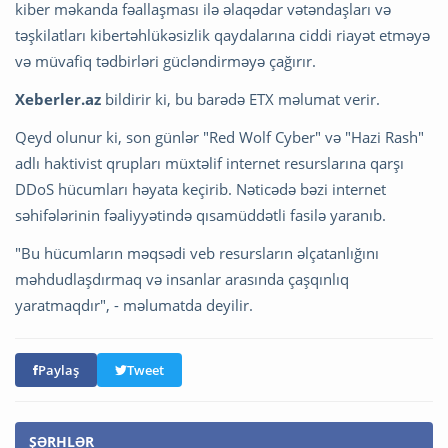
kiber məkanda fəallaşması ilə əlaqədar vətəndaşları və
təşkilatları kibertəhlükəsizlik qaydalarına ciddi riayət etməyə
və müvafiq tədbirləri gücləndirməyə çağırır.
Xeberler.az
bildirir ki, bu barədə ETX məlumat verir.
Qeyd olunur ki, son günlər "Red Wolf Cyber" və "Hazi Rash"
adlı haktivist qrupları müxtəlif internet resurslarına qarşı
DDoS hücumları həyata keçirib. Nəticədə bəzi internet
səhifələrinin fəaliyyətində qısamüddətli fasilə yaranıb.
"Bu hücumların məqsədi veb resursların əlçatanlığını
məhdudlaşdırmaq və insanlar arasında çaşqınlıq
yaratmaqdır", - məlumatda deyilir.
Paylaş
Tweet
ŞƏRHLƏR