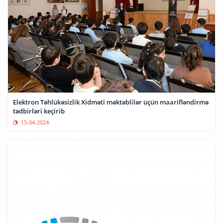
Elektron Təhlükəsizlik Xidməti məktəblilər üçün maarifləndirmə
tədbirləri keçirib
15-04-2024