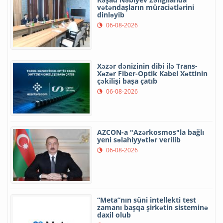
vətəndaşların müraciətlərini
dinləyib
06-08-2026
Xəzər dənizinin dibi ilə Trans-
Xəzər Fiber-Optik Kabel Xəttinin
çəkilişi başa çatıb
06-08-2026
AZCON-a "Azərkosmos"la bağlı
yeni səlahiyyətlər verilib
06-08-2026
“Meta”nın süni intellekti test
zamanı başqa şirkətin sisteminə
daxil olub