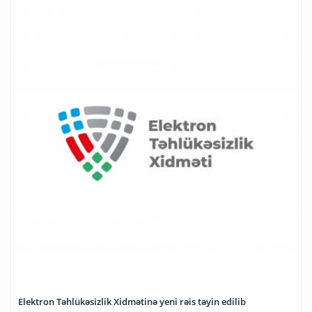
Elektron Təhlükəsizlik Xidmətinə yeni rəis təyin edilib