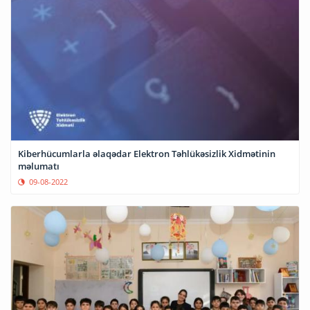
Kiberhücumlarla əlaqədar Elektron Təhlükəsizlik Xidmətinin
məlumatı
09-08-2022