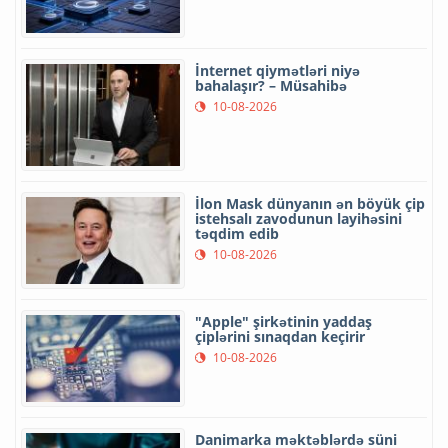
İnternet qiymətləri niyə
bahalaşır? – Müsahibə
10-08-2026
İlon Mask dünyanın ən böyük çip
istehsalı zavodunun layihəsini
təqdim edib
10-08-2026
"Apple" şirkətinin yaddaş
çiplərini sınaqdan keçirir
10-08-2026
Danimarka məktəblərdə süni