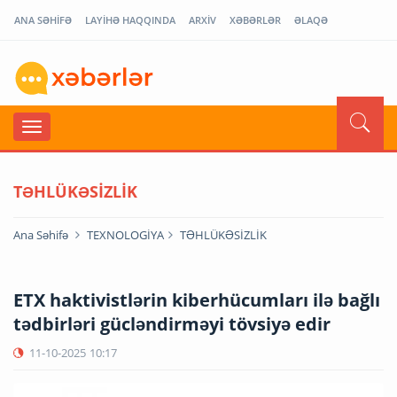
ANA SƏHİFƏ
LAYİHƏ HAQQINDA
ARXİV
XƏBƏRLƏR
ƏLAQƏ
TƏHLÜKƏSİZLİK
Ana Səhifə
TEXNOLOGİYA
TƏHLÜKƏSİZLİK
ETX haktivistlərin kiberhücumları ilə bağlı
tədbirləri gücləndirməyi tövsiyə edir
11-10-2025
10:17