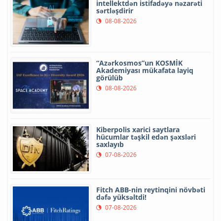
intellektdən istifadəyə nəzarəti
sərtləşdirir
08-08-2026
“Azərkosmos”un KOSMİK
Akademiyası mükafata layiq
görülüb
08-08-2026
Kiberpolis xarici saytlara
hücumlar təşkil edən şəxsləri
saxlayıb
07-08-2026
Fitch ABB-nin reytinqini növbəti
dəfə yüksəltdi!
07-08-2026