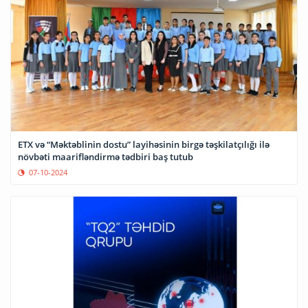
ETX və “Məktəblinin dostu” layihəsinin birgə təşkilatçılığı ilə
növbəti maarifləndirmə tədbiri baş tutub
07-10-2024