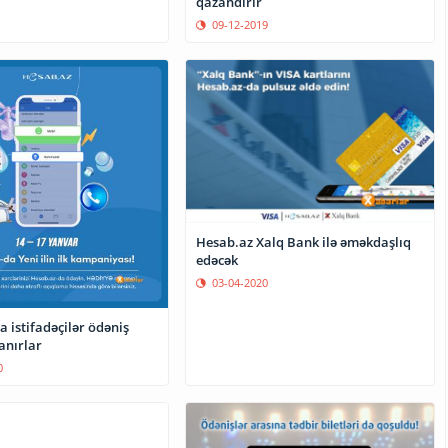
qazandırır
09-12-2019
Hesab.az Xalq Bank ilə əməkdaşlıq
edəcək
03-04-2020
 istifadəçilər ödəniş
anırlar
0