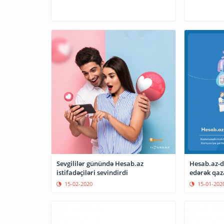
Sevgililər günündə Hesab.az
Hesab.az-da
istifadəçiləri sevindirdi
edərək qaz
15-02-2020
15-01-202