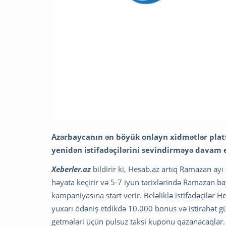
Azərbaycanın ən böyük onlayn xidmətlər pla
yenidən istifadəçilərini sevindirməyə davam e
Xeberler.az
bildirir ki, Hesab.az artıq Ramazan ayı
həyata keçirir və 5-7 iyun tarixlərində Ramazan ba
kampaniyasına start verir. Beləliklə istifadəçilər
yuxarı ödəniş etdikdə 10.000 bonus və istirahət gü
getmələri üçün pulsuz taksi kuponu qazanacaqlar.