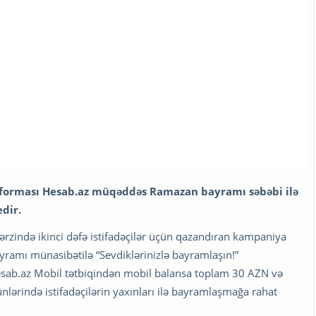
tforması Hesab.az müqəddəs Ramazan bayramı səbəbi ilə
dir.
 ərzində ikinci dəfə istifadəçilər üçün qazandıran kampaniya
yramı münasibətilə “Sevdiklərinizlə bayramlaşın!”
 Hesab.az Mobil tətbiqindən mobil balansa toplam 30 AZN və
nlərində istifadəçilərin yaxınları ilə bayramlaşmağa rahat