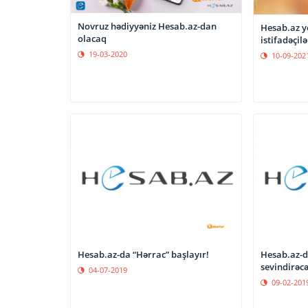
Novruz hədiyyəniz Hesab.az-dan
Hesab.az 
olacaq
istifadəçil
19-03-2020
10-09-202
Hesab.az-da “Hərrac” başlayır!
Hesab.az-d
sevindirəcə
04-07-2019
09-02-201