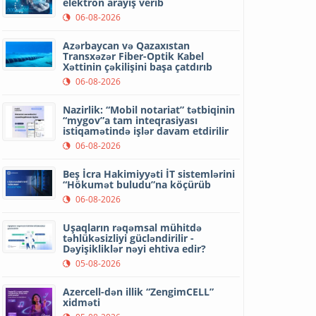
elektron arayış verib
06-08-2026
Azərbaycan və Qazaxıstan
Transxəzər Fiber-Optik Kabel
Xəttinin çəkilişini başa çatdırıb
06-08-2026
Nazirlik: “Mobil notariat” tətbiqinin
“mygov”a tam inteqrasiyası
istiqamətində işlər davam etdirilir
06-08-2026
Beş İcra Hakimiyyəti İT sistemlərini
“Hökumət buludu”na köçürüb
06-08-2026
Uşaqların rəqəmsal mühitdə
təhlükəsizliyi gücləndirilir -
Dəyişikliklər nəyi ehtiva edir?
05-08-2026
Azercell-dən illik “ZengimCELL”
xidməti