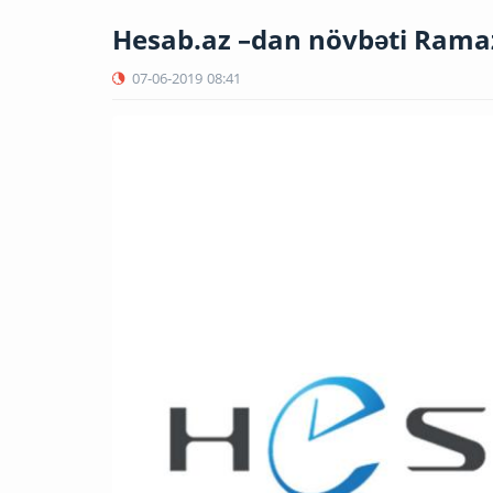
Hesab.az –dan növbəti Ram
07-06-2019
08:41