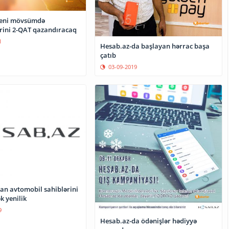
yeni mövsümdə
ərini 2-QAT qazandıracaq
1
Hesab.az-da başlayan hərrac başa
çatıb
03-09-2019
an avtomobil sahiblərini
k yenilik
9
Hesab.az-da ödənişlər hədiyyə