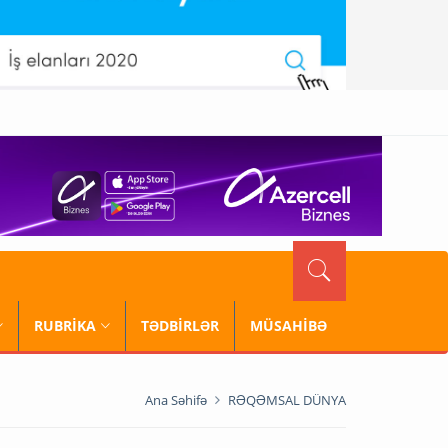
RUBRİKA
TƏDBİRLƏR
MÜSAHİBƏ
Ana Səhifə
RƏQƏMSAL DÜNYA