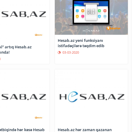
Hesab.az yeni funksiyanı
istifadəçilərə təqdim edib
l” artıq Hesab.az
ında!
03-03-2020
1
ətbiqində hər kəsə Hesab
Hesab.az hər zaman qazanan