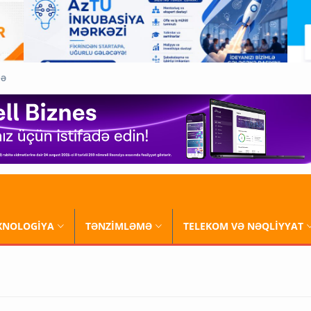
QƏ
XNOLOGİYA
TƏNZİMLƏMƏ
TELEKOM VƏ NƏQLİYYAT