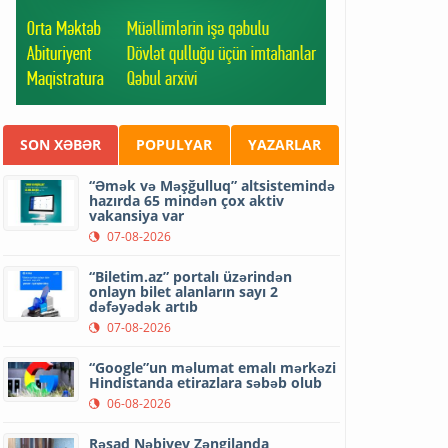
SON XƏBƏR
POPULYAR
YAZARLAR
“Əmək və Məşğulluq” altsistemində
hazırda 65 mindən çox aktiv
vakansiya var
07-08-2026
“Biletim.az” portalı üzərindən
onlayn bilet alanların sayı 2
dəfəyədək artıb
07-08-2026
“Google”un məlumat emalı mərkəzi
Hindistanda etirazlara səbəb olub
06-08-2026
Rəşad Nəbiyev Zəngilanda