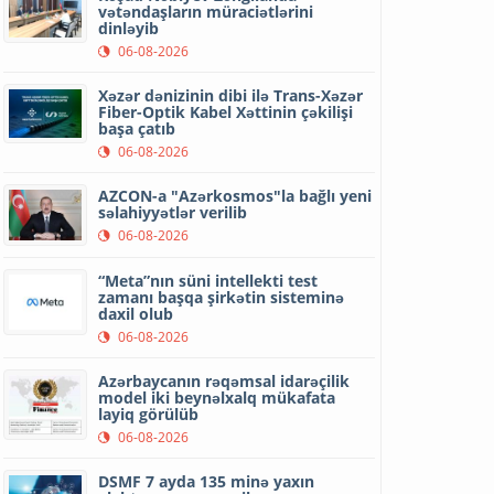
vətəndaşların müraciətlərini
dinləyib
06-08-2026
Xəzər dənizinin dibi ilə Trans-Xəzər
Fiber-Optik Kabel Xəttinin çəkilişi
başa çatıb
06-08-2026
AZCON-a "Azərkosmos"la bağlı yeni
səlahiyyətlər verilib
06-08-2026
“Meta”nın süni intellekti test
zamanı başqa şirkətin sisteminə
daxil olub
06-08-2026
Azərbaycanın rəqəmsal idarəçilik
model iki beynəlxalq mükafata
layiq görülüb
06-08-2026
DSMF 7 ayda 135 minə yaxın