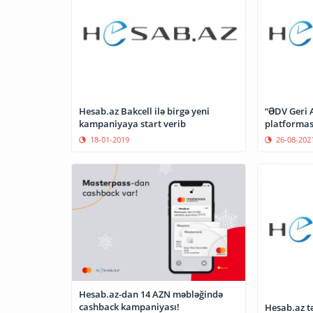
Hesab.az Bakcell ilə birgə yeni
“ƏDV Geri A
kampaniyaya start verib
platformas
18-01-2019
26-08-202
Hesab.az-dan 14 AZN məbləğində
cashback kampaniyası!
Hesab.az t