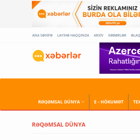
ANA SƏHİFƏ
LAYİHƏ HAQQINDA
ARXİV
XƏBƏRLƏR
ƏLA
RƏQƏMSAL DÜNYA
E - HÖKUMƏT
TE
RƏQƏMSAL DÜNYA