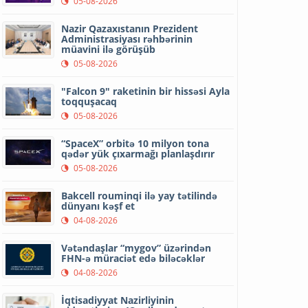
05-08-2026
Nazir Qazaxıstanın Prezident
Administrasiyası rəhbərinin
müavini ilə görüşüb
05-08-2026
"Falcon 9" raketinin bir hissəsi Ayla
toqquşacaq
05-08-2026
“SpaceX” orbitə 10 milyon tona
qədər yük çıxarmağı planlaşdırır
05-08-2026
Bakcell rouminqi ilə yay tətilində
dünyanı kəşf et
04-08-2026
Vətəndaşlar “mygov” üzərindən
FHN-ə müraciət edə biləcəklər
04-08-2026
İqtisadiyyat Nazirliyinin