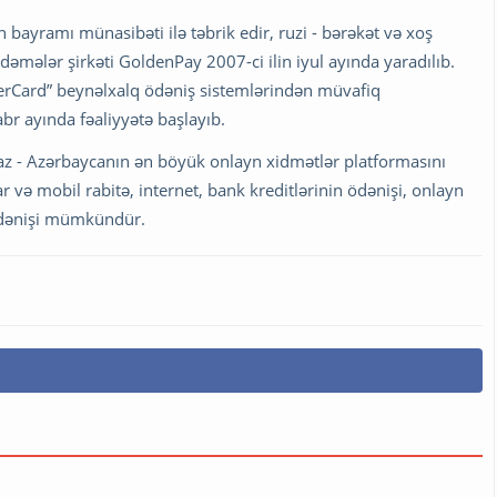
yramı münasibəti ilə təbrik edir, ruzi - bərəkət və xoş
əmələr şirkəti GoldenPay 2007-ci ilin iyul ayında yaradılıb.
sterCard” beynəlxalq ödəniş sistemlərindən müvafiq
abr ayında fəaliyyətə başlayıb.
.az - Azərbaycanın ən böyük onlayn xidmətlər platformasını
və mobil rabitə, internet, bank kreditlərinin ödənişi, onlayn
 /ödənişi mümkündür.