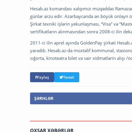
Hesab.az komandası xalqımızı müqəddəs Ramazan ba
günlər arzu edir. Azərbaycanda ən böyük onlayn öd
Şirkət texniki işlərin yekunlaşması, “Visa” və “Ma
sertifikatların alınmasından sonra 2008-ci ilin dek
2011-ci ilin aprel ayında GoldenPay şirkəti Hesab
yaradıb. Hesab.az-da müxtəlif kommunal, stasionar 
sığorta, kinoteatra bilet və sair xidmətlərin alışı
Paylaş
Tweet
ŞƏRHLƏR
OXŞAR XƏBƏRLƏR