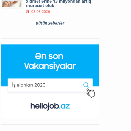
xidmətlərinə 13 milyondan artıq
müraciət olub
03-08-2026
Bütün xəbərlər