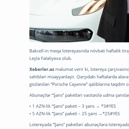
Bakcell-in meqa lotereyasında növbəti həftəlik tir
Leyla Fətəliyeva olub.
Xeberler.az
məlumat verir ki, lotereya çərçivəsind
sahibləri müəyyənləşir. Qarşıdakı həftələrdə əlavə
gözlənilən “Porsche Cayenne” qaliblərinə təqdim 
Abunəçilər “Şans” paketləri vasitəsilə udma şansla
• 1 AZN-lik “Şans” paketi – 3 şans → *3#YES
• 5 AZN-lik “Şans” paketi – 25 şans →*25#YES
Lotereyada “Şans” paketləri abunəçilərə lotereyada 