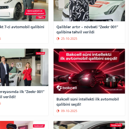
ekt 7-ci avtomobil qalibini
Qaliblər artır – növbəti “Zeekr 001”
qalibinə təhvil verildi
5
25-10-2025
ereyasında ilk “Zeekr 001”
l verildi!
Bakcell süni intellekti ilk avtomobil
5
qalibini seçdi!
09-10-2025