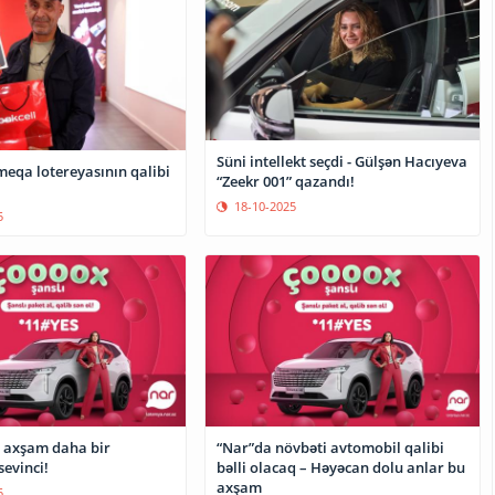
Süni intellekt seçdi - Gülşən Hacıyeva
meqa lotereyasının qalibi
“Zeekr 001” qazandı!
18-10-2025
5
 axşam daha bir
“Nar”da növbəti avtomobil qalibi
evinci!
bəlli olacaq – Həyəcan dolu anlar bu
axşam
5