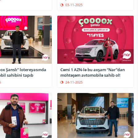
03-11-2025
ox Şanslı” lotereyasında
Cəmi 1 AZN-lə bu axşam “Nar”dan
bil sahibini tapıb
möhtəşəm avtomobilə sahib ol!
5
24-11-2025