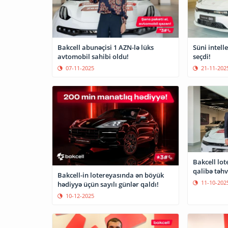
Bakcell abunəçisi 1 AZN-lə lüks
Süni intell
avtomobil sahibi oldu!
seçdi!
07-11-2025
21-11-202
Bakcell lot
qalibə təhvi
Bakcell-in lotereyasında ən böyük
11-10-202
hədiyyə üçün sayılı günlər qaldı!
10-12-2025