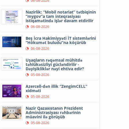
06-08-2026
Nazirlik: “Mobil notariat” tətbiqinin
“mygov”a tam inteqrasiyası
istiqamətində işlər davam etdirilir
06-08-2026
Beş İcra Hakimiyyəti İT sistemlərini
“Hökumət buludu”na köçürüb
06-08-2026
Uşaqların rəqəmsal mühitdə
təhlükəsizliyi gücləndirilir -
Dəyişikliklər nəyi ehtiva edir?
05-08-2026
Azercell-dən illik “ZengimCELL”
xidməti
05-08-2026
Nazir Qazaxıstanın Prezident
Administrasiyası rəhbərinin
müavini ilə görüşüb
05-08-2026