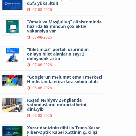
dəfə yüksəltdi!
07-08-2026
“Əmək və Məşğulluq” altsistemində
hazırda 65 mindən çox aktiv
vakansiya var
07-08-2026
“Biletim.az” portalı üzərindən
onlayn bilet alanların sayı 2
dəfəyədək artıb
07-08-2026
“Google”un məlumat emalı mərkəzi
Hindistanda etirazlara səbəb olub
06-08-2026
Rəşad Nəbiyev Zəngilanda
vətəndaşların müraciətlərini
dinləyib
06-08-2026
Xəzər dənizinin dibi ilə Trans-Xəzər
Fiber-Optik Kabel Xəttinin çəkilişi