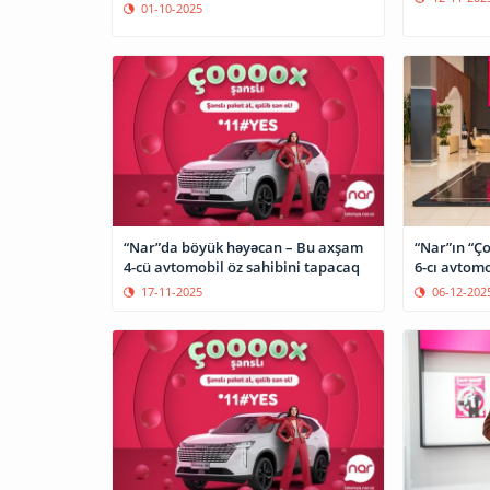
01-10-2025
“Nar”da böyük həyəcan – Bu axşam
“Nar”ın “Ço
4-cü avtomobil öz sahibini tapacaq
6-cı avtomo
17-11-2025
06-12-202