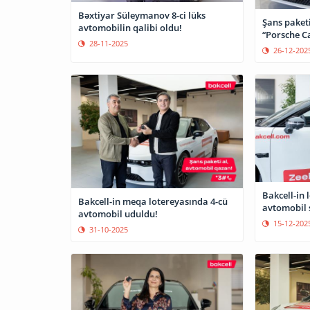
Bəxtiyar Süleymanov 8-ci lüks
Şans paketi
avtomobilin qalibi oldu!
“Porsche C
28-11-2025
26-12-202
Bakcell-in 
Bakcell-in meqa lotereyasında 4-cü
avtomobil s
avtomobil uduldu!
15-12-202
31-10-2025