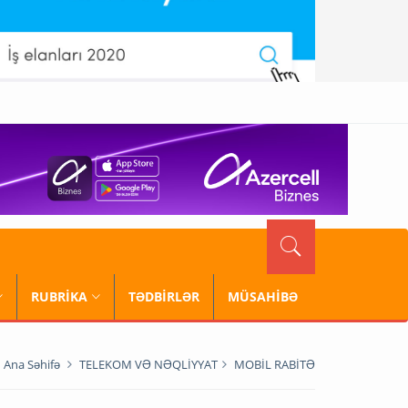
RUBRİKA
TƏDBİRLƏR
MÜSAHİBƏ
Ana Səhifə
TELEKOM VƏ NƏQLİYYAT
MOBİL RABİTƏ