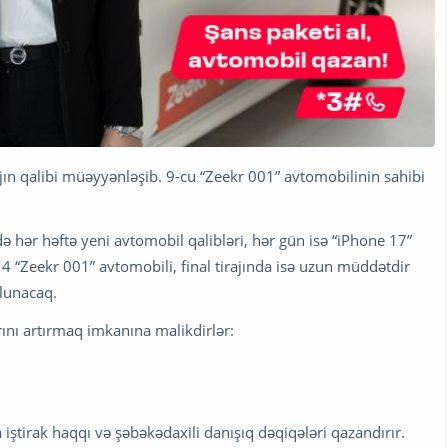
ajın qalibi müəyyənləşib. 9-cu “Zeekr 001” avtomobilinin sahibi
ə hər həftə yeni avtomobil qalibləri, hər gün isə “iPhone 17”
 4 “Zeekr 001” avtomobili, final tirajında isə uzun müddətdir
olunacaq.
rını artırmaq imkanına malikdirlər:
iştirak haqqı və şəbəkədaxili danışıq dəqiqələri qazandırır.