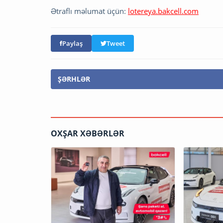
Ətraflı məlumat üçün:
lotereya.bakcell.com
Paylaş
Tweet
ŞƏRHLƏR
OXŞAR XƏBƏRLƏR