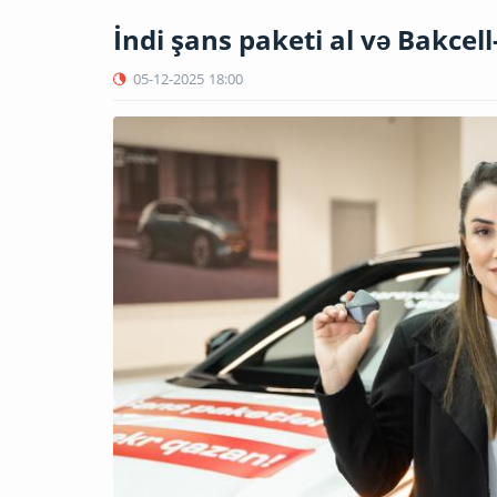
İndi şans paketi al və Bakce
05-12-2025
18:00