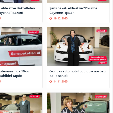
 əldə et və Bakcell-dən
Şans paketi əldə et və “Porsche
ayenne” qazan!
Cayenne” qazan!
5
19-12-2025
lotereyasında 10-cu
6-cı lüks avtomobil uduldu – növbəti
ahibini tapdı!
qalib sən ol!
5
14-11-2025