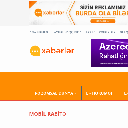
ANA SƏHİFƏ
LAYİHƏ HAQQINDA
ARXİV
XƏBƏRLƏR
ƏLA
RƏQƏMSAL DÜNYA
E - HÖKUMƏT
TE
MOBİL RABİTƏ