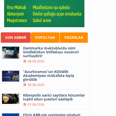
SON XƏBƏR
POPULYAR
YAZARLAR
Danimarka məktəblərdə süni
intellektdən istifadəyə nəzarəti
sərtləşdirir
08-08-2026
“Azərkosmos”un KOSMİK
Akademiyası mükafata layiq
görülüb
08-08-2026
Kiberpolis xarici saytlara hücumlar
təşkil edən şəxsləri saxlayıb
07-08-2026
Fitch ABB-nin reytinqini növbəti