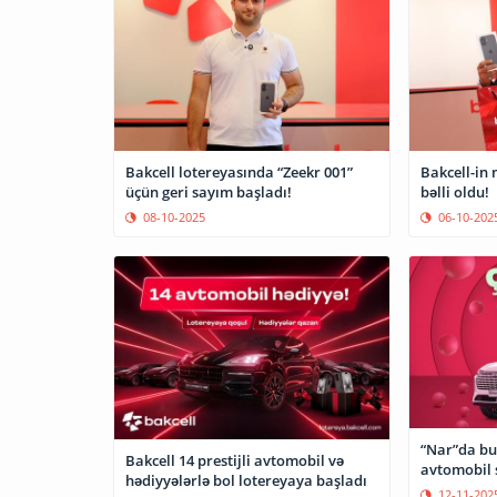
Bakcell lotereyasında “Zeekr 001”
Bakcell-in 
üçün geri sayım başladı!
bəlli oldu!
08-10-2025
06-10-202
“Nar”da bu
Bakcell 14 prestijli avtomobil və
avtomobil s
hədiyyələrlə bol lotereyaya başladı
12-11-202