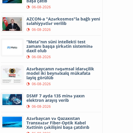
başa çatıb
06-08-2026
AZCON-a "Azərkosmos"la bağlı yeni
səlahiyyətlər verilib
06-08-2026
“Meta”nın süni intellekti test
zamanı başqa şirkətin sisteminə
daxil olub
06-08-2026
Azərbaycanın rəqəmsal idarəçilik
model iki beynəlxalq mükafata
layiq görülüb
06-08-2026
DSMF 7 ayda 135 minə yaxın
elektron arayış verib
06-08-2026
Azərbaycan və Qazaxıstan
Transxəzər Fiber-Optik Kabel
Xəttinin çəkilişini başa çatdırıb