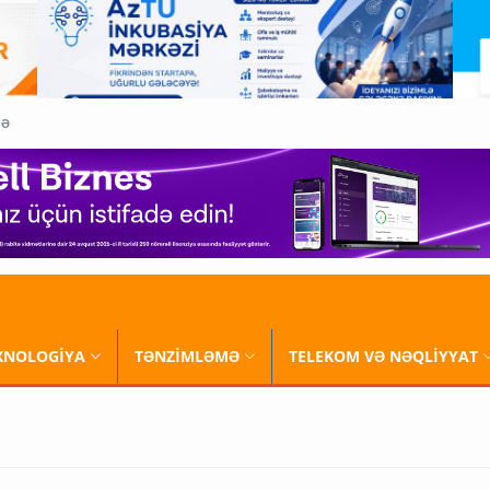
QƏ
XNOLOGİYA
TƏNZİMLƏMƏ
TELEKOM VƏ NƏQLİYYAT