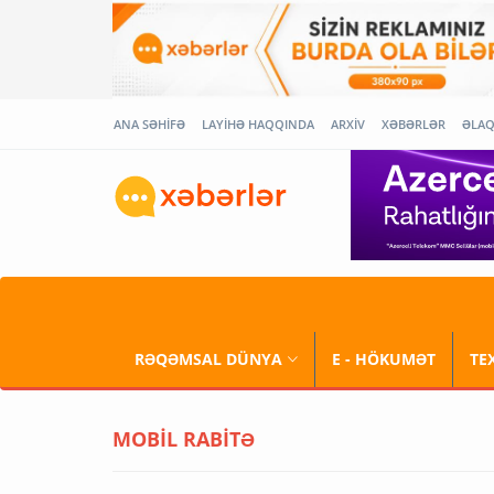
ANA SƏHİFƏ
LAYİHƏ HAQQINDA
ARXİV
XƏBƏRLƏR
ƏLA
RƏQƏMSAL DÜNYA
E - HÖKUMƏT
TE
MOBİL RABİTƏ