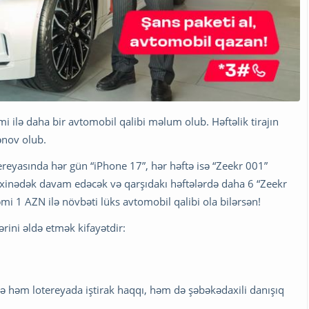
mi ilə daha bir avtomobil qalibi məlum olub. Həftəlik tirajın
sənov olub.
ereyasında hər gün “iPhone 17”, hər həftə isə “Zeekr 001”
rixinədək davam edəcək və qarşıdakı həftələrdə daha 6 “Zeekr
əmi 1 AZN ilə növbəti lüks avtomobil qalibi ola bilərsən!
rini əldə etmək kifayətdir:
nə həm lotereyada iştirak haqqı, həm də şəbəkədaxili danışıq