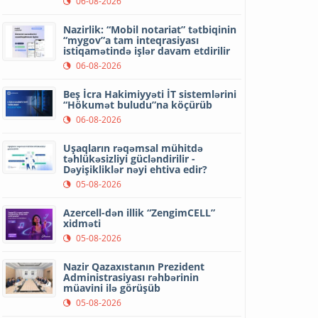
06-08-2026
Nazirlik: “Mobil notariat” tətbiqinin
“mygov”a tam inteqrasiyası
istiqamətində işlər davam etdirilir
06-08-2026
Beş İcra Hakimiyyəti İT sistemlərini
“Hökumət buludu”na köçürüb
06-08-2026
Uşaqların rəqəmsal mühitdə
təhlükəsizliyi gücləndirilir -
Dəyişikliklər nəyi ehtiva edir?
05-08-2026
Azercell-dən illik “ZengimCELL”
xidməti
05-08-2026
Nazir Qazaxıstanın Prezident
Administrasiyası rəhbərinin
müavini ilə görüşüb
05-08-2026