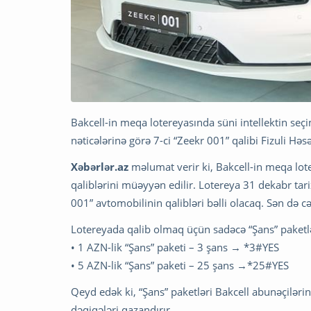
Bakcell-in meqa lotereyasında süni intellektin seçi
nəticələrinə görə 7-ci “Zeekr 001” qalibi Fizuli Hə
Xəbərlər.az
məlumat verir ki, Bakcell-in meqa lot
qaliblərini müəyyən edilir. Lotereya 31 dekabr ta
001” avtomobilinin qalibləri bəlli olacaq. Sən də c
Lotereyada qalib olmaq üçün sadəcə “Şans” paketlə
• 1 AZN-lik “Şans” paketi – 3 şans → *3#YES
• 5 AZN-lik “Şans” paketi – 25 şans →*25#YES
Qeyd edək ki, “Şans” paketləri Bakcell abunəçiləri
dəqiqələri qazandırır.