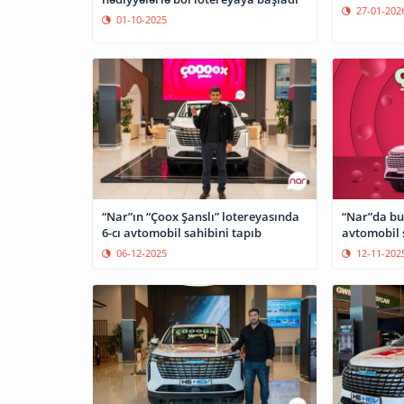
27-01-202
01-10-2025
“Nar”ın “Çoox Şanslı” lotereyasında
“Nar”da bu
6-cı avtomobil sahibini tapıb
avtomobil s
06-12-2025
12-11-202