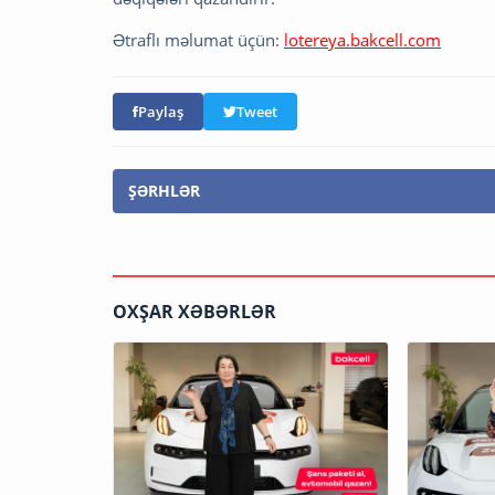
Ətraflı məlumat üçün:
lotereya.bakcell.com
Paylaş
Tweet
ŞƏRHLƏR
OXŞAR XƏBƏRLƏR