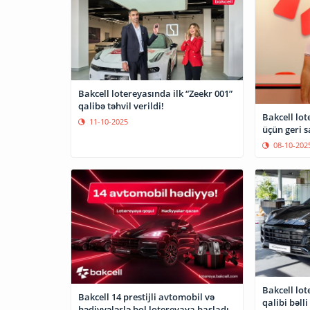
Bakcell lotereyasında ilk “Zeekr 001”
qalibə təhvil verildi!
Bakcell lot
11-10-2025
üçün geri s
08-10-202
Bakcell lo
Bakcell 14 prestijli avtomobil və
qalibi bəlli
hədiyyələrlə bol lotereyaya başladı