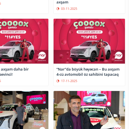
axşam
6
03-11-2025
 axşam daha bir
“Nar”da böyük həyəcan – Bu axşam
evinci!
4-cü avtomobil öz sahibini tapacaq
5
17-11-2025