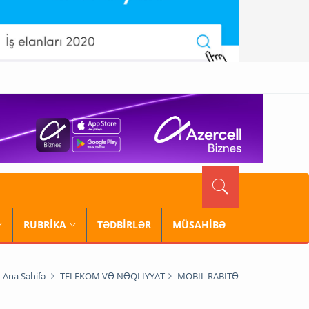
RUBRİKA
TƏDBİRLƏR
MÜSAHİBƏ
Ana Səhifə
TELEKOM VƏ NƏQLİYYAT
MOBİL RABİTƏ