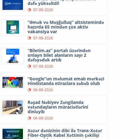
dəfə yüksəltdi!
07-08-2026
“Əmək və Məşğulluq” altsistemində
hazırda 65 mindən çox aktiv
vakansiya var
07-08-2026
“Biletim.az” portalı üzərindən
onlayn bilet alanların sayı 2
dəfəyədək artıb
07-08-2026
“Google”un məlumat emalı mərkəzi
Hindistanda etirazlara səbəb olub
06-08-2026
Rəşad Nəbiyev Zəngilanda
vətəndaşların müraciətlərini
dinləyib
06-08-2026
Xəzər dənizinin dibi ilə Trans-Xəzər
Fiber-Optik Kabel Xəttinin çəkilişi