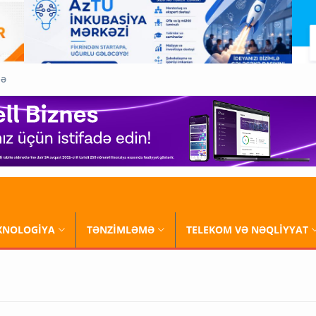
QƏ
XNOLOGİYA
TƏNZİMLƏMƏ
TELEKOM VƏ NƏQLİYYAT