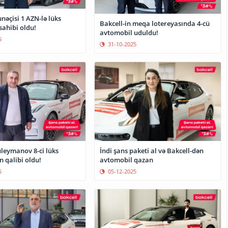
nəçisi 1 AZN-lə lüks
Bakcell-in meqa lotereyasında 4-cü
sahibi oldu!
avtomobil uduldu!
5
31-10-2025
üleymanov 8-ci lüks
İndi şans paketi al və Bakcell-dən
 qalibi oldu!
avtomobil qazan
5
05-12-2025