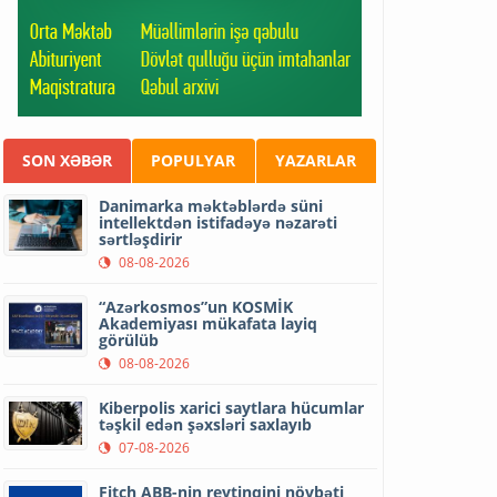
SON XƏBƏR
POPULYAR
YAZARLAR
Danimarka məktəblərdə süni
intellektdən istifadəyə nəzarəti
sərtləşdirir
08-08-2026
“Azərkosmos”un KOSMİK
Akademiyası mükafata layiq
görülüb
08-08-2026
Kiberpolis xarici saytlara hücumlar
təşkil edən şəxsləri saxlayıb
07-08-2026
Fitch ABB-nin reytinqini növbəti