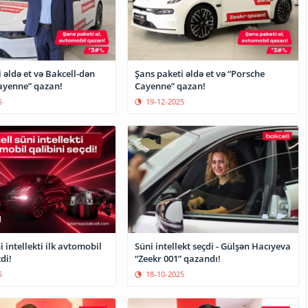
 əldə et və Bakcell-dən
Şans paketi əldə et və “Porsche
ayenne” qazan!
Cayenne” qazan!
5
19-12-2025
i intellekti ilk avtomobil
Süni intellekt seçdi - Gülşən Hacıyeva
di!
“Zeekr 001” qazandı!
5
18-10-2025