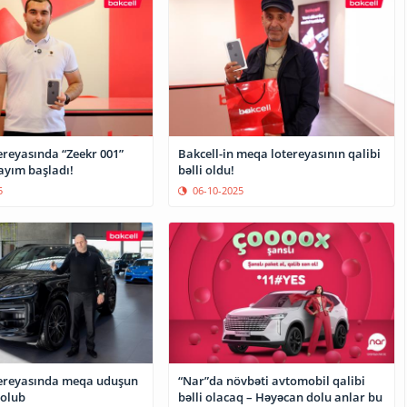
ereyasında “Zeekr 001”
Bakcell-in meqa lotereyasının qalibi
ayım başladı!
bəlli oldu!
5
06-10-2025
tereyasında meqa uduşun
“Nar”da növbəti avtomobil qalibi
 olub
bəlli olacaq – Həyəcan dolu anlar bu