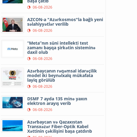
başa çatıb
06-08-2026
AZCON-a "Azərkosmos"la bağlı yeni
səlahiyyətlər verilib
06-08-2026
“Meta”nın süni intellekti test
zamanı başqa şirkətin sisteminə
daxil olub
06-08-2026
Azərbaycanın rəqəmsal idarəçilik
model iki beynəlxalq mükafata
layiq görülüb
06-08-2026
DSMF 7 ayda 135 minə yaxın
elektron arayış verib
06-08-2026
Azərbaycan və Qazaxıstan
Transxəzər Fiber-Optik Kabel
Xəttinin çəkilişini başa çatdırıb