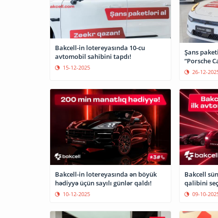
Bakcell-in lotereyasında 10-cu
Şans paketi
avtomobil sahibini tapdı!
“Porsche C
15-12-2025
26-12-202
Bakcell-in lotereyasında ən böyük
Bakcell sün
hədiyyə üçün sayılı günlər qaldı!
qalibini seç
10-12-2025
09-10-202