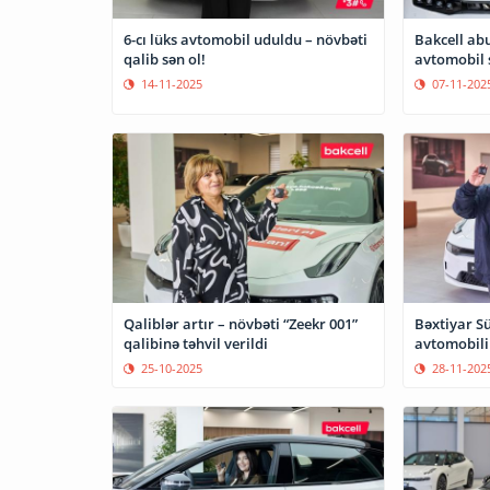
6-cı lüks avtomobil uduldu – növbəti
Bakcell abu
qalib sən ol!
avtomobil 
14-11-2025
07-11-202
Qaliblər artır – növbəti “Zeekr 001”
Bəxtiyar S
qalibinə təhvil verildi
avtomobilin
25-10-2025
28-11-202