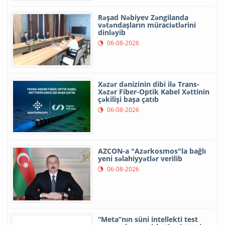
Rəşad Nəbiyev Zəngilanda
vətəndaşların müraciətlərini
dinləyib
06-08-2026
Xəzər dənizinin dibi ilə Trans-
Xəzər Fiber-Optik Kabel Xəttinin
çəkilişi başa çatıb
06-08-2026
AZCON-a "Azərkosmos"la bağlı
yeni səlahiyyətlər verilib
06-08-2026
“Meta”nın süni intellekti test