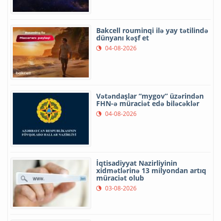
Bakcell rouminqi ilə yay tətilində
dünyanı kəşf et
04-08-2026
Vətəndaşlar “mygov” üzərindən
FHN-ə müraciət edə biləcəklər
04-08-2026
İqtisadiyyat Nazirliyinin
xidmətlərinə 13 milyondan artıq
müraciət olub
03-08-2026