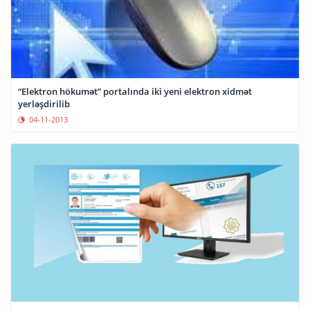
“Elektron hökumət” portalında iki yeni elektron xidmət
yerləşdirilib
04-11-2013