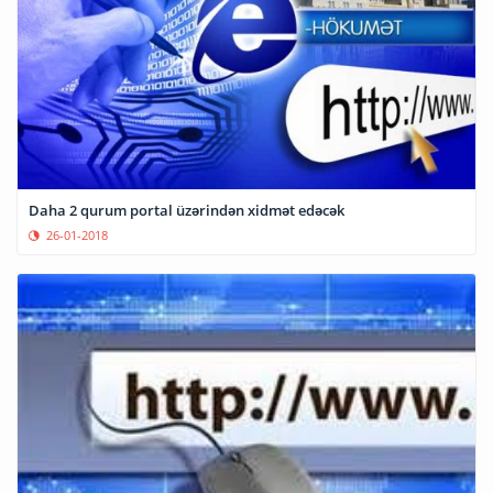
Daha 2 qurum portal üzərindən xidmət edəcək
26-01-2018