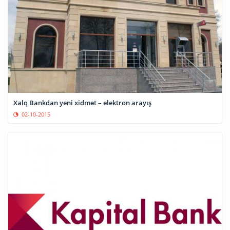
Xalq Bankdan yeni xidmət – elektron arayış
02-10-2015