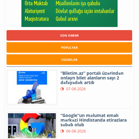
SON XƏBƏR
POPULYAR
YAZARLAR
“Biletim.az” portalı üzərindən
onlayn bilet alanların sayı 2
dəfəyədək artıb
07-08-2026
“Google”un məlumat emalı
mərkəzi Hindistanda etirazlara
səbəb olub
06-08-2026