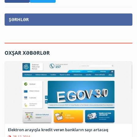
ŞƏRHLƏR
OXŞAR XƏBƏRLƏR
Elektron arayışla kredit verən bankların sayı artacaq
28-12-2014