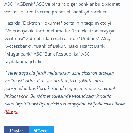
ASC, "AGBank" ASC və bir sıra digər banklar bu e-xidmət
vasitəsilə kredit vermə prosesini sadələşdirəcəklər.
Hazırda "Elektron Hökumət" portalının təqdim etdiyi
"Vətəndaşa aid fərdi məlumatlar üzrə elektron arayışın
verilməsi" xidmətindən real rejimdə "Unibank" ASC,
"Accessbank", "Bank of Baku", "Bakı Ticarət Bankı",
"Muganbank" ASC,"Bank Respublika" ASC
faydalanmaqdadır.
"Vətəndaşa aid fərdi məlumatlar üzrə elektron arayışın
verilməsi" xidməti iş yerinizdən fiziki şəkildə arayış
gətirmədən banklara kredit almaq üçün müraciət etmək
imkanı verir. Bu xidmət sayəsində vətəndaşlar kreditin
rəsmiləşdirilməsi üçün elektron arayışdan istifadə edə bilirlər.
(
Marja
)
Paylaş
Tweet