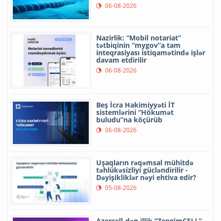
06-08-2026
Nazirlik: “Mobil notariat”
tətbiqinin “mygov”a tam
inteqrasiyası istiqamətində işlər
davam etdirilir
06-08-2026
Beş İcra Hakimiyyəti İT
sistemlərini “Hökumət
buludu”na köçürüb
06-08-2026
Uşaqların rəqəmsal mühitdə
təhlükəsizliyi gücləndirilir -
Dəyişikliklər nəyi ehtiva edir?
05-08-2026
Azercell-dən illik “ZengimCELL”