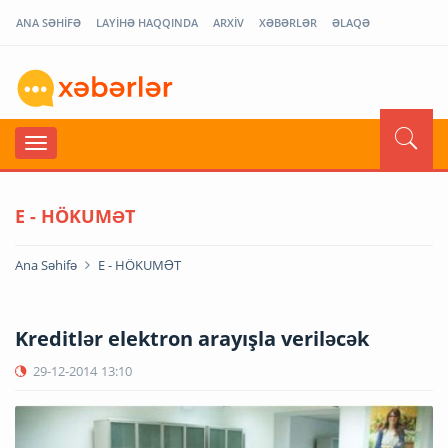
ANA SƏHİFƏ
LAYİHƏ HAQQINDA
ARXİV
XƏBƏRLƏR
ƏLAQƏ
E - HÖKUMƏT
Ana Səhifə
E - HÖKUMƏT
Kreditlər elektron arayışla veriləcək
29-12-2014
13:10