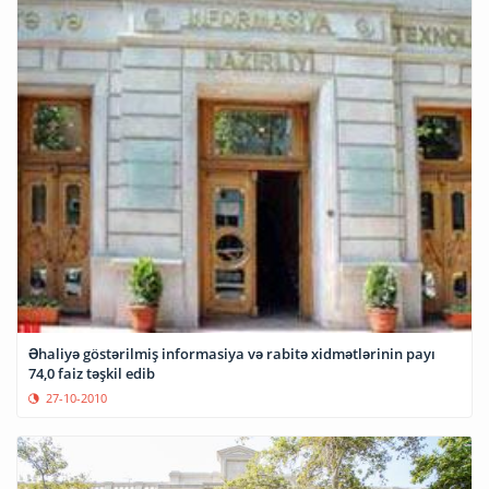
Əhaliyə göstərilmiş informasiya və rabitə xidmətlərinin payı
74,0 faiz təşkil edib
27-10-2010