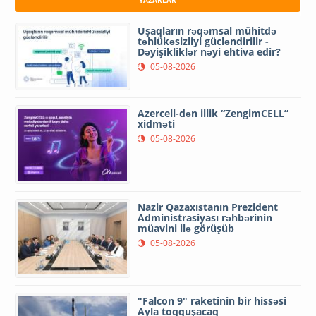
Uşaqların rəqəmsal mühitdə
təhlükəsizliyi gücləndirilir -
Dəyişikliklər nəyi ehtiva edir?
05-08-2026
Azercell-dən illik “ZengimCELL”
xidməti
05-08-2026
Nazir Qazaxıstanın Prezident
Administrasiyası rəhbərinin
müavini ilə görüşüb
05-08-2026
"Falcon 9" raketinin bir hissəsi
Ayla toqquşacaq