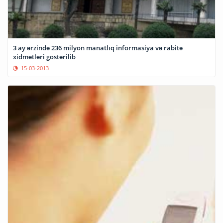
3 ay ərzində 236 milyon manatlıq informasiya və rabitə
xidmətləri göstərilib
15-03-2013