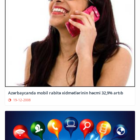
Azərbaycanda mobil rabitə xidmətlərinin həcmi 32,9% artıb
19-12-2008