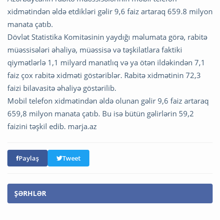
xidmətindən əldə etdikləri gəlir 9,6 faiz artaraq 659.8 milyon
manata çatıb.
Dövlət Statistika Komitəsinin yaydığı məlumata görə, rabitə
müəssisələri əhaliyə, müəssisə və təşkilatlara faktiki
qiymətlərlə 1,1 milyard manatlıq və ya ötən ildəkindən 7,1
faiz çox rabitə xidməti göstəriblər. Rabitə xidmətinin 72,3
faizi bilavasitə əhaliyə göstərilib.
Mobil telefon xidmətindən əldə olunan gəlir 9,6 faiz artaraq
659,8 milyon manata çatıb. Bu isə bütün gəlirlərin 59,2
faizini təşkil edib. marja.az
Paylaş
Tweet
ŞƏRHLƏR