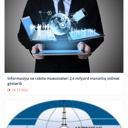
İnformasiya və rabitə müəssisələri 2,4 milyard manatlıq xidmət
göstərib
18-12-2022