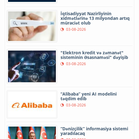
İqtisadiyyat Nazirliyinin
xidmətlərinə 13 milyondan artıq
müraciət olub
03-08-2026
"Elektron kredit və zəmanət"
sisteminin Əsasnaməsi" dəyişib
03-08-2026
“Alibaba” yeni AI modelini
təqdim edib
03-08-2026
“Dənizçilik” informasiya sistemi
yaradılacaq