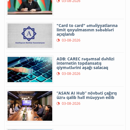
03-08-2026
"Card to card" əməliyyatlarına
limit qoyulmasının səbəbləri
açıqlanıb
03-08-2026
ADB: CAREC rəqəmsal dəhlizi
internetin topdansatış
qiymətlərini aşağı salacaq
03-08-2026
“ASAN AI Hub” növbəti çağırış
üzrə qalib həll müəyyən edib
03-08-2026