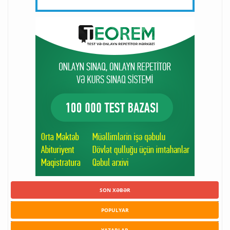
SON XƏBƏR
POPULYAR
YAZARLAR