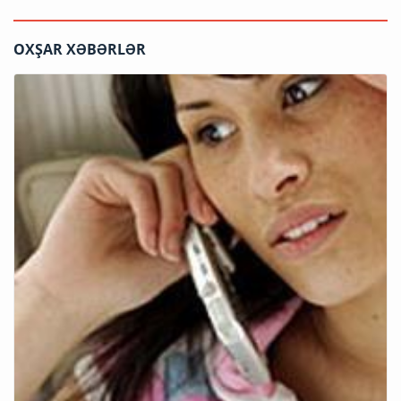
OXŞAR XƏBƏRLƏR