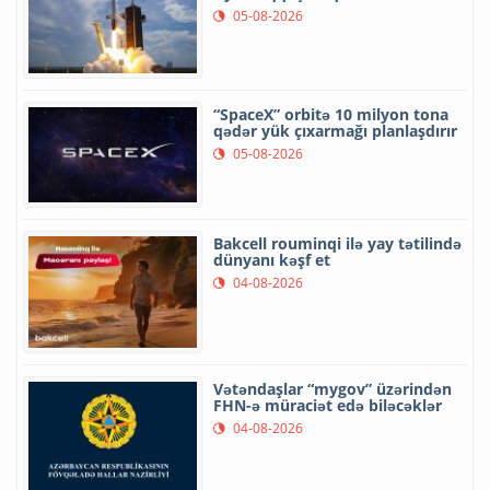
05-08-2026
“SpaceX” orbitə 10 milyon tona
qədər yük çıxarmağı planlaşdırır
05-08-2026
Bakcell rouminqi ilə yay tətilində
dünyanı kəşf et
04-08-2026
Vətəndaşlar “mygov” üzərindən
FHN-ə müraciət edə biləcəklər
04-08-2026