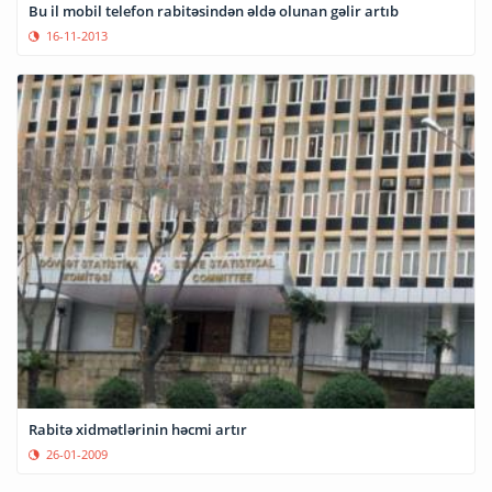
Bu il mobil telefon rabitəsindən əldə olunan gəlir artıb
16-11-2013
Rabitə xidmətlərinin həcmi artır
26-01-2009