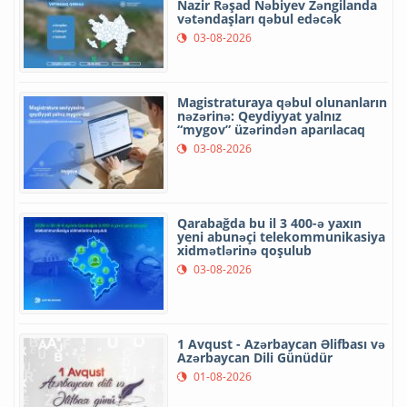
Nazir Rəşad Nəbiyev Zəngilanda
vətəndaşları qəbul edəcək
03-08-2026
Magistraturaya qəbul olunanların
nəzərinə: Qeydiyyat yalnız
“mygov” üzərindən aparılacaq
03-08-2026
Qarabağda bu il 3 400-ə yaxın
yeni abunəçi telekommunikasiya
xidmətlərinə qoşulub
03-08-2026
1 Avqust - Azərbaycan Əlifbası və
Azərbaycan Dili Günüdür
01-08-2026