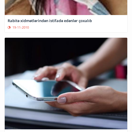
Rabitə xidmətlərindən istifadə edənlər çoxalıb
19-11-2010