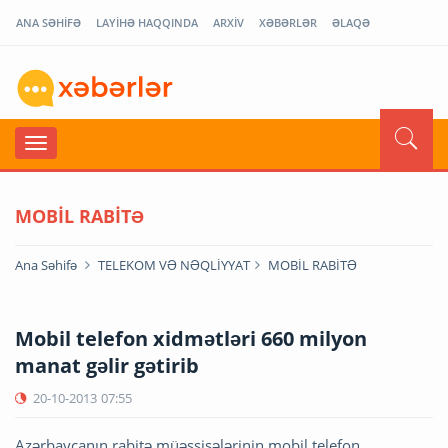
ANA SƏHİFƏ
LAYİHƏ HAQQINDA
ARXİV
XƏBƏRLƏR
ƏLAQƏ
MOBİL RABİTƏ
Ana Səhifə
TELEKOM VƏ NƏQLİYYAT
MOBİL RABİTƏ
Mobil telefon xidmətləri 660 milyon
manat gəlir gətirib
20-10-2013
07:55
Azərbaycanın rabitə müəssisələrinin mobil telefon