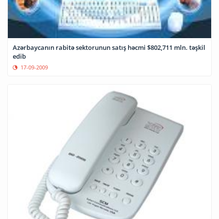
Azərbaycanın rabitə sektorunun satış həcmi $802,711 mln. təşkil
edib
17-09-2009