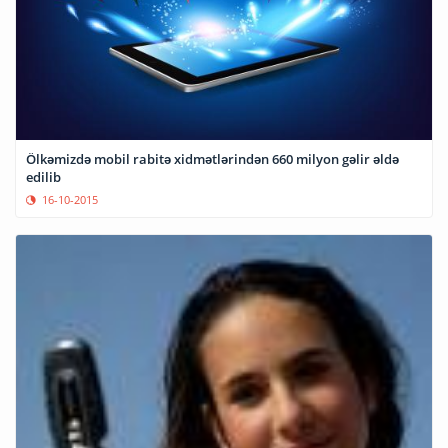
Ölkəmizdə mobil rabitə xidmətlərindən 660 milyon gəlir əldə
edilib
16-10-2015