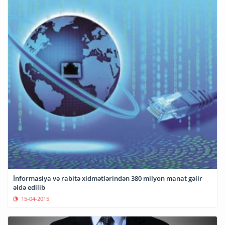
İnformasiya və rabitə xidmətlərindən 380 milyon manat gəlir
əldə edilib
15-04-2015