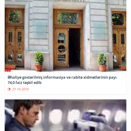
Əhaliyə göstərilmiş informasiya və rabitə xidmətlərinin payı
74,0 faiz təşkil edib
27-10-2010