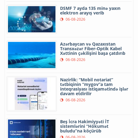
DSMF 7 ayda 135 minə yaxın
elektron arayış verib
06-08-2026
Azərbaycan və Qazaxıstan
Transxəzər Fiber-Optik Kabel
Xəttinin çəkilişini başa çatdırıb
06-08-2026
Nazirlik: “Mobil notariat”
tətbiqinin “mygov”a tam
inteqrasiyası istiqamətində işlər
davam etdirilir
06-08-2026
Beş İcra Hakimiyyəti İT
sistemlərini “Hökumət
buludu”na köçürüb
06-08-2026