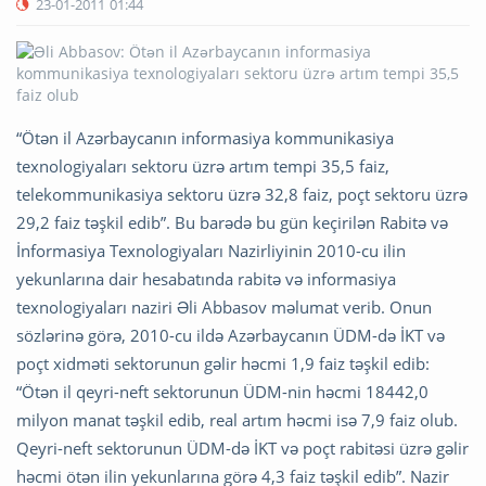
23-01-2011
01:44
“Ötən il Azərbaycanın informasiya kommunikasiya
texnologiyaları sektoru üzrə artım tempi 35,5 faiz,
telekommunikasiya sektoru üzrə 32,8 faiz, poçt sektoru üzrə
29,2 faiz təşkil edib”. Bu barədə bu gün keçirilən Rabitə və
İnformasiya Texnologiyaları Nazirliyinin 2010-cu ilin
yekunlarına dair hesabatında rabitə və informasiya
texnologiyaları naziri Əli Abbasov məlumat verib. Onun
sözlərinə görə, 2010-cu ildə Azərbaycanın ÜDM-də İKT və
poçt xidməti sektorunun gəlir həcmi 1,9 faiz təşkil edib:
“Ötən il qeyri-neft sektorunun ÜDM-nin həcmi 18442,0
milyon manat təşkil edib, real artım həcmi isə 7,9 faiz olub.
Qeyri-neft sektorunun ÜDM-də İKT və poçt rabitəsi üzrə gəlir
həcmi ötən ilin yekunlarına görə 4,3 faiz təşkil edib”. Nazir