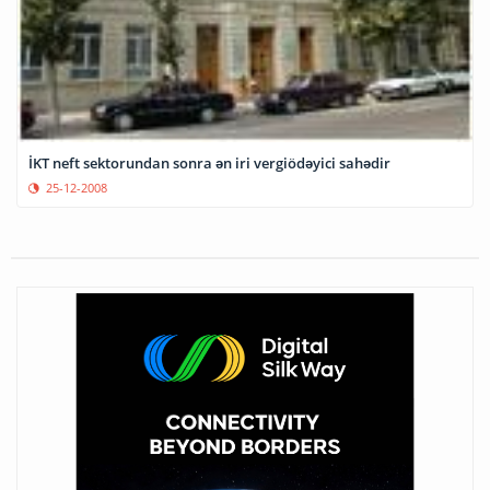
İKT neft sektorundan sonra ən iri vergiödəyici sahədir
25-12-2008