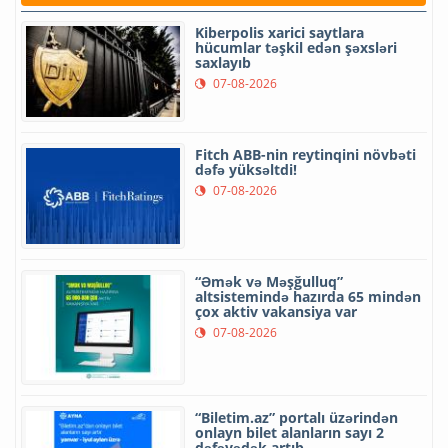
Kiberpolis xarici saytlara
hücumlar təşkil edən şəxsləri
saxlayıb
07-08-2026
Fitch ABB-nin reytinqini növbəti
dəfə yüksəltdi!
07-08-2026
“Əmək və Məşğulluq”
altsistemində hazırda 65 mindən
çox aktiv vakansiya var
07-08-2026
“Biletim.az” portalı üzərindən
onlayn bilet alanların sayı 2
dəfəyədək artıb