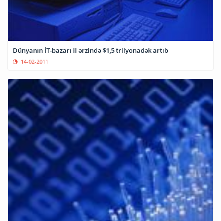
Dünyanın İT-bazarı il ərzində $1,5 trilyonadək artıb
14-02-2011