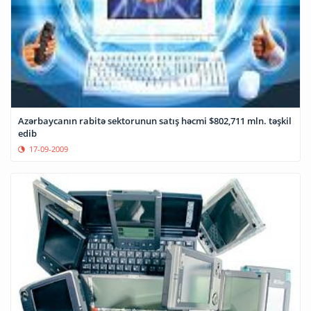
Azərbaycanın rabitə sektorunun satış həcmi $802,711 mln. təşkil
edib
17-09-2009