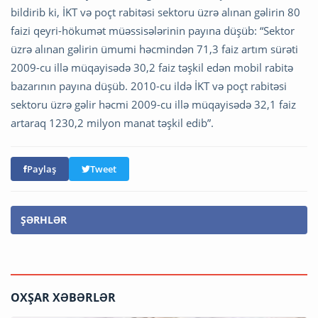
bildirib ki, İKT və poçt rabitəsi sektoru üzrə alınan gəlirin 80
faizi qeyri-hökumət müəssisələrinin payına düşüb: “Sektor
üzrə alınan gəlirin ümumi həcmindən 71,3 faiz artım sürəti
2009-cu illə müqayisədə 30,2 faiz təşkil edən mobil rabitə
bazarının payına düşüb. 2010-cu ildə İKT və poçt rabitəsi
sektoru üzrə gəlir həcmi 2009-cu illə müqayisədə 32,1 faiz
artaraq 1230,2 milyon manat təşkil edib”.
Paylaş
Tweet
ŞƏRHLƏR
OXŞAR XƏBƏRLƏR