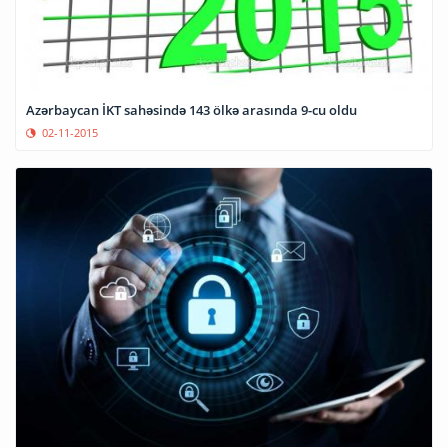
Azərbaycan İKT sahəsində 143 ölkə arasında 9-cu oldu
02-11-2015