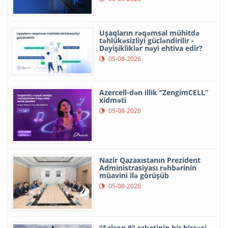
Uşaqların rəqəmsal mühitdə
təhlükəsizliyi gücləndirilir -
Dəyişikliklər nəyi ehtiva edir?
05-08-2026
Azercell-dən illik “ZengimCELL”
xidməti
05-08-2026
Nazir Qazaxıstanın Prezident
Administrasiyası rəhbərinin
müavini ilə görüşüb
05-08-2026
"Falcon 9" raketinin bir hissəsi