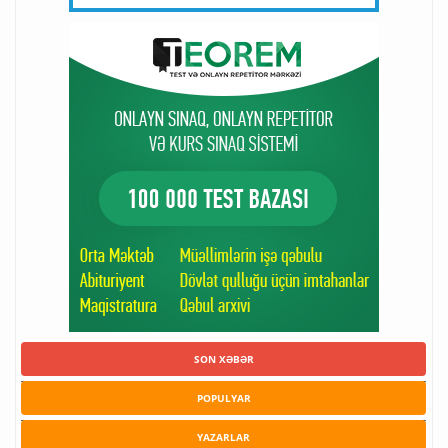
SON XƏBƏR
POPULYAR
YAZARLAR