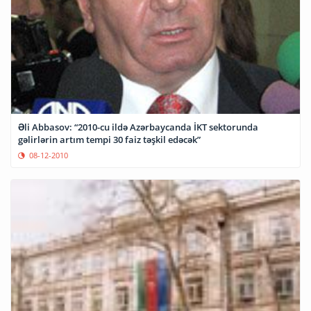
Əli Abbasov: “2010-cu ildə Azərbaycanda İKT sektorunda
gəlirlərin artım tempi 30 faiz təşkil edəcək”
08-12-2010