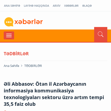
ANA SƏHİFƏ
LAYİHƏ HAQQINDA
ARXİV
XƏBƏRLƏR
ƏLAQƏ
TƏDBİRLƏR
Ana Səhifə
TƏDBİRLƏR
Əli Abbasov: Ötən il Azərbaycanın
informasiya kommunikasiya
texnologiyaları sektoru üzrə artım tempi
35,5 faiz olub