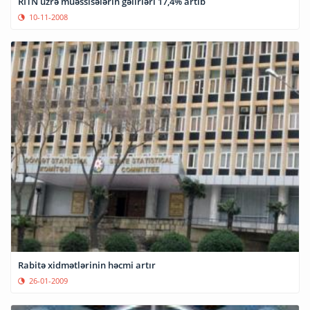
RİTN üzrə müəssisələrin gəlirləri 17,4% artıb
10-11-2008
Rabitə xidmətlərinin həcmi artır
26-01-2009