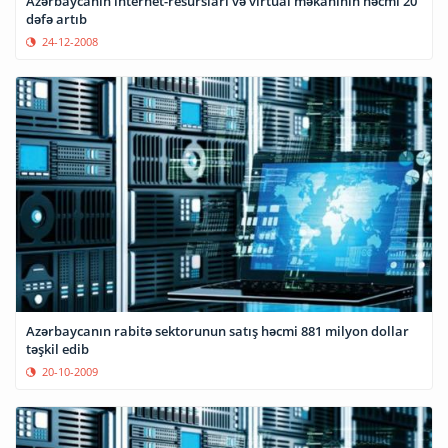
Azərbaycanın internet-resursları və virtual məkanının həcmi 20
dəfə artıb
24-12-2008
Azərbaycanın rabitə sektorunun satış həcmi 881 milyon dollar
təşkil edib
20-10-2009