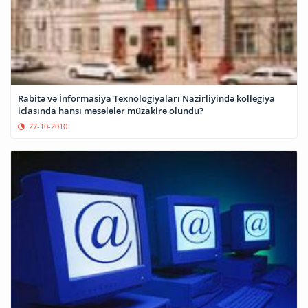
Rabitə və İnformasiya Texnologiyaları Nazirliyində kollegiya
iclasında hansı məsələlər müzakirə olundu?
27-10-2010