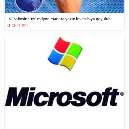
İKT sahəsinə 160 milyon manata yaxın investisiya qoyulub
29-07-2015