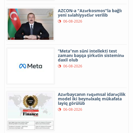
AZCON-a "Azərkosmos"la bağlı
yeni səlahiyyətlər verilib
06-08-2026
“Meta”nın süni intellekti test
zamanı başqa şirkətin sisteminə
daxil olub
06-08-2026
Azərbaycanın rəqəmsal idarəçilik
model iki beynəlxalq mükafata
layiq görülüb
06-08-2026