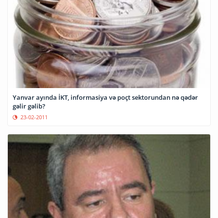
Yanvar ayında İKT, informasiya və poçt sektorundan nə qədər
gəlir gəlib?
23-02-2011