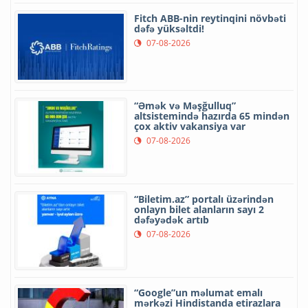
Fitch ABB-nin reytinqini növbəti
dəfə yüksəltdi!
07-08-2026
“Əmək və Məşğulluq”
altsistemində hazırda 65 mindən
çox aktiv vakansiya var
07-08-2026
“Biletim.az” portalı üzərindən
onlayn bilet alanların sayı 2
dəfəyədək artıb
07-08-2026
“Google”un məlumat emalı
mərkəzi Hindistanda etirazlara