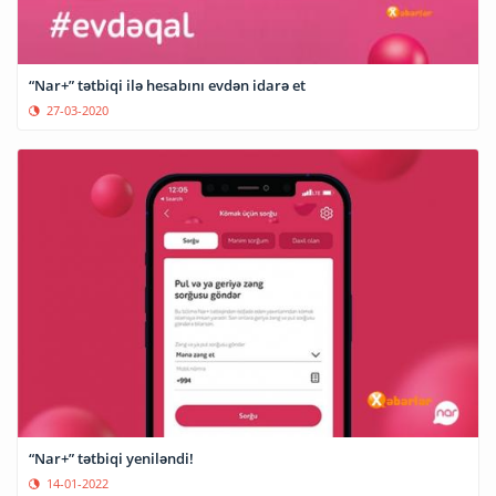
“Nar+” tətbiqi ilə hesabını evdən idarə et
27-03-2020
“Nar+” tətbiqi yeniləndi!
14-01-2022