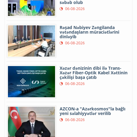
səbəb olub
06-08-2026
Rəşad Nəbiyev Zəngilanda
vətəndaşların müraciətlərini
dinləyib
06-08-2026
Xəzər dənizinin dibi ilə Trans-
Xəzər Fiber-Optik Kabel Xəttinin
çəkilişi başa çatıb
06-08-2026
AZCON-a "Azərkosmos"la bağlı
yeni səlahiyyətlər verilib
06-08-2026