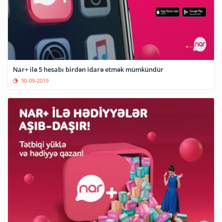
Nar+ ilə 5 hesabı birdən idarə etmək mümkündür
30-09-2019