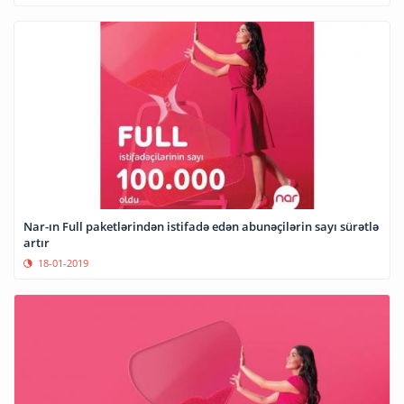
Nar-ın Full paketlərindən istifadə edən abunəçilərin sayı sürətlə
artır
18-01-2019