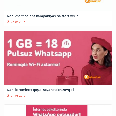
Nar Smart balans kampaniyasına start verib
22-06-2018
Nar ilə rominqə qoşul, səyahətdən zövq al
01-08-2019