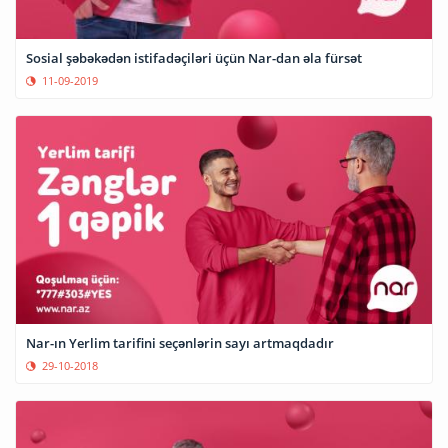
Sosial şəbəkədən istifadəçiləri üçün Nar-dan əla fürsət
11-09-2019
Nar-ın Yerlim tarifini seçənlərin sayı artmaqdadır
29-10-2018