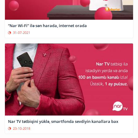
“Nar Wi-Fi” ilə sən harada, internet orada
31-07-2021
Nar TV tətbiqini yüklə, smartfonda sevdiyin kanallara bax
23-10-2018