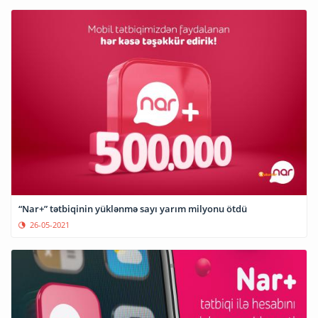
“Nar+” tətbiqinin yüklənmə sayı yarım milyonu ötdü
26-05-2021