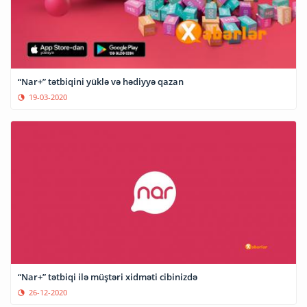
“Nar+” tətbiqini yüklə və hədiyyə qazan
19-03-2020
“Nar+” tətbiqi ilə müştəri xidməti cibinizdə
26-12-2020