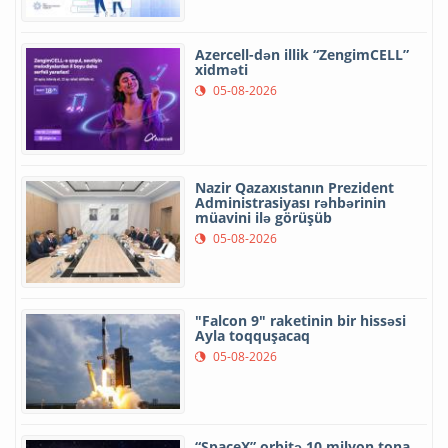
Azercell-dən illik “ZengimCELL”
xidməti
05-08-2026
Nazir Qazaxıstanın Prezident
Administrasiyası rəhbərinin
müavini ilə görüşüb
05-08-2026
"Falcon 9" raketinin bir hissəsi
Ayla toqquşacaq
05-08-2026
“SpaceX” orbitə 10 milyon tona