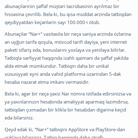
abunəçilərinin şəffaf müştəri təcrübəsinin ayrılmaz bir
hissəsinə çevrilib. Belə ki, bu qısa müddət ərzində tətbiqdən
qeydiyyatdan keçənlərin sayı 100.000-i ötüb.
Abunəçilər “Nar+” vasitəsilə bir neçə saniyə ərzində özlərinə
ən uyğun tarifə qoşula, mövcud tarifi dəyişə, yeni internet
paketi sifariş edə, bonuslarını yoxlaya və yeniləyə bilirlər.
Tətbiqlə sərfiyyat haqqında izahlı qaiməni də şəffaf şəkildə
əldə etmək mümkündür. Tətbiqin daha bir unikal
xüsusiyyəti eyni anda vahid platforma üzərindən 5-dək
hesaba nəzarət etmə imkanı verməsidir.
Belə ki, əgər bir neçə şəxsi Nar nömrə istifadə edirsinizsə və
ya yaxınlarınızın hesabında əməliyyat aparmaq lazımdırsa,
tətbiqdən çıxmadan bir kliklə bir hesabdan digərinə keçid
edə bilərsiniz.
Qeyd edək ki, “Nar+” tətbiqini AppStore və PlayStore-dan
yükləyə bilərsiniz. Tətbiq haqqında daha ətraflı