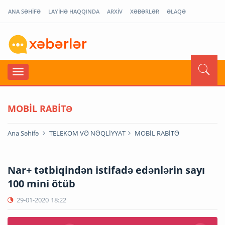
ANA SƏHİFƏ
LAYİHƏ HAQQINDA
ARXİV
XƏBƏRLƏR
ƏLAQƏ
MOBİL RABİTƏ
Ana Səhifə
TELEKOM VƏ NƏQLİYYAT
MOBİL RABİTƏ
Nar+ tətbiqindən istifadə edənlərin sayı
100 mini ötüb
29-01-2020
18:22