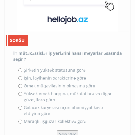
SORĞU
İT mütəxəssislər iş yerlərini hansı meyarlar əsasında
seçir ?
Şirkətin yüksək statusuna görə
İşin, layihənin xarakterinə görə
Əmək müqaviləsinin olmasına görə
Yüksək əmək haqqına, mükafatlara və digər
güzəştlərə görə
Gələcək karyerası üçün əhəmiyyət kəsb
etdiyinə görə
Maraqlı, işgüzar kollektivə görə