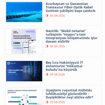
Azərbaycan və Qazaxıstan
Transxəzər Fiber-Optik Kabel
Xəttinin çəkilişini başa çatdırıb
06-08-2026
Nazirlik: “Mobil notariat”
tətbiqinin “mygov”a tam
inteqrasiyası istiqamətində işlər
davam etdirilir
06-08-2026
Beş İcra Hakimiyyəti İT
sistemlərini “Hökumət
buludu”na köçürüb
06-08-2026
Uşaqların rəqəmsal mühitdə
təhlükəsizliyi gücləndirilir -
Dəyişikliklər nəyi ehtiva edir?
05-08-2026