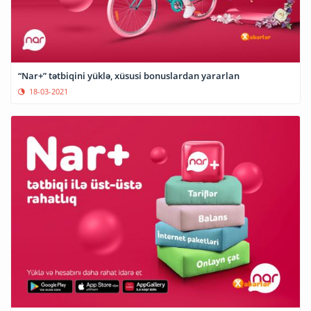
“Nar+” tətbiqini yüklə, xüsusi bonuslardan yararlan
18-03-2021