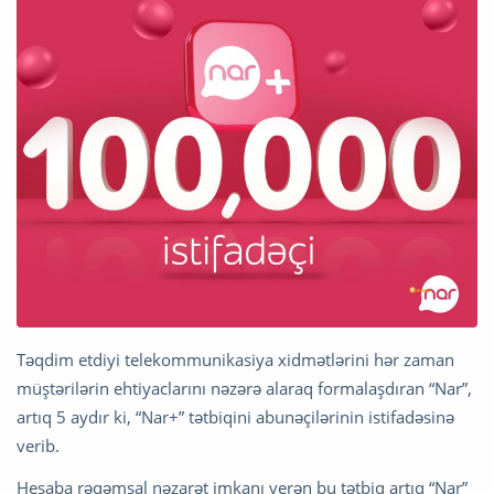
Təqdim etdiyi telekommunikasiya xidmətlərini hər zaman
müştərilərin ehtiyaclarını nəzərə alaraq formalaşdıran “Nar”,
artıq 5 aydır ki, “Nar+” tətbiqini abunəçilərinin istifadəsinə
verib.
Hesaba rəqəmsal nəzarət imkanı verən bu tətbiq artıq “Nar”