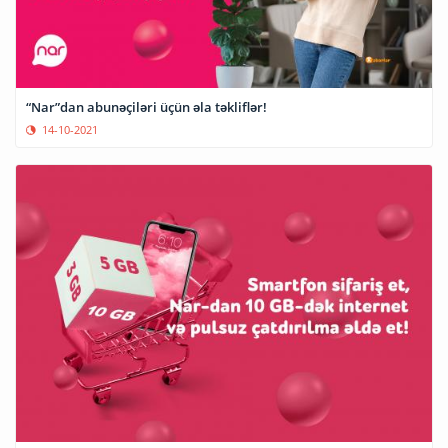
“Nar”dan abunəçiləri üçün əla təkliflər!
14-10-2021