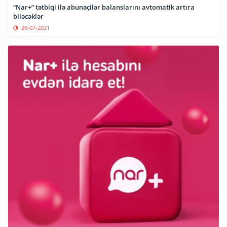
“Nar+” tətbiqi ilə abunəçilər balanslarını avtomatik artıra
biləcəklər
26-07-2021