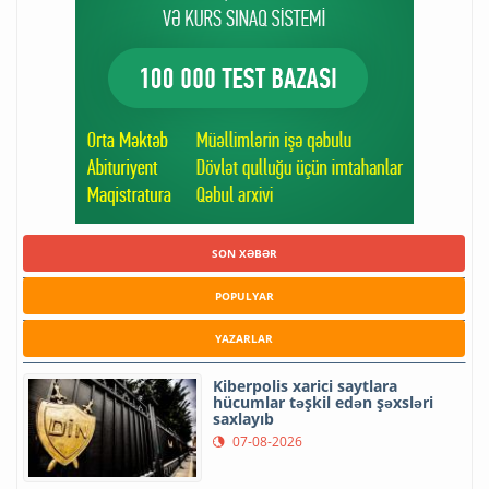
SON XƏBƏR
POPULYAR
YAZARLAR
Kiberpolis xarici saytlara
hücumlar təşkil edən şəxsləri
saxlayıb
07-08-2026