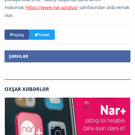
məlumatı
https://www.nar.az/plus/
səhifəsindən əldə etmək
olar.
Paylaş
Tweet
ŞƏRHLƏR
OXŞAR XƏBƏRLƏR