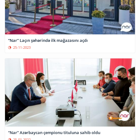
“Nar” Laçın şəhərində ilk mağazasını açdı
25-11-2023
“Nar” Azərbaycan çempionu tituluna sahib oldu
25-01-2022