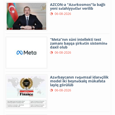
AZCON-a "Azərkosmos"la bağlı
yeni səlahiyyətlər verilib
06-08-2026
“Meta”nın süni intellekti test
zamanı başqa şirkətin sisteminə
daxil olub
06-08-2026
Azərbaycanın rəqəmsal idarəçilik
model iki beynəlxalq mükafata
layiq görülüb
06-08-2026