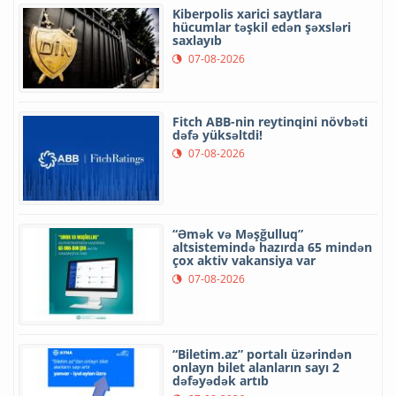
Kiberpolis xarici saytlara
hücumlar təşkil edən şəxsləri
saxlayıb
07-08-2026
Fitch ABB-nin reytinqini növbəti
dəfə yüksəltdi!
07-08-2026
“Əmək və Məşğulluq”
altsistemində hazırda 65 mindən
çox aktiv vakansiya var
07-08-2026
“Biletim.az” portalı üzərindən
onlayn bilet alanların sayı 2
dəfəyədək artıb