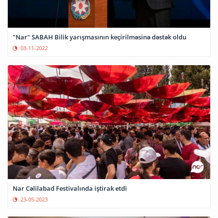
"Nar" SABAH Bilik yarışmasının keçirilməsinə dəstək oldu
03-11-2022
Nar Cəlilabad Festivalında iştirak etdi
23-05-2023