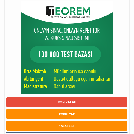
SON XƏBƏR
POPULYAR
YAZARLAR