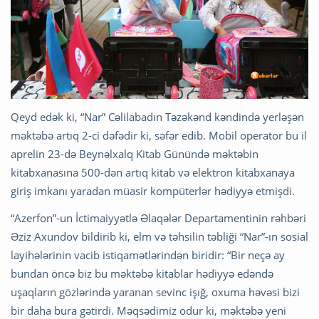
Qeyd edək ki, “Nar” Cəlilabadın Təzəkənd kəndində yerləşən
məktəbə artıq 2-ci dəfədir ki, səfər edib. Mobil operator bu il
aprelin 23-də Beynəlxalq Kitab Günündə məktəbin
kitabxanasına 500-dən artıq kitab və elektron kitabxanaya
giriş imkanı yaradan müasir kompüterlər hədiyyə etmişdi.
“Azerfon”-un İctimaiyyətlə Əlaqələr Departamentinin rəhbəri
Əziz Axundov bildirib ki, elm və təhsilin təbliği “Nar”-ın sosial
layihələrinin vacib istiqamətlərindən biridir: “Bir neçə ay
bundan öncə biz bu məktəbə kitablar hədiyyə edəndə
uşaqların gözlərində yaranan sevinc işığ, oxuma həvəsi bizi
bir daha bura gətirdi. Məqsədimiz odur ki, məktəbə yeni