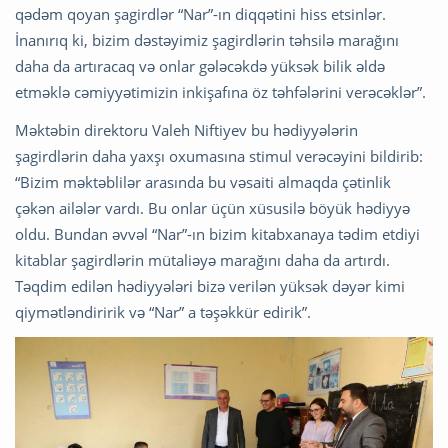
qədəm qoyan şagirdlər “Nar”-ın diqqətini hiss etsinlər.
İnanırıq ki, bizim dəstəyimiz şagirdlərin təhsilə marağını
daha da artıracaq və onlar gələcəkdə yüksək bilik əldə
etməklə cəmiyyətimizin inkişafına öz təhfələrini verəcəklər”.
Məktəbin direktoru Valeh Niftiyev bu hədiyyələrin
şagirdlərin daha yaxşı oxumasına stimul verəcəyini bildirib:
“Bizim məktəblilər arasında bu vəsaiti almaqda çətinlik
çəkən ailələr vardı. Bu onlar üçün xüsusilə böyük hədiyyə
oldu. Bundan əvvəl “Nar”-ın bizim kitabxanaya tədim etdiyi
kitablar şagirdlərin mütaliəyə marağını daha da artırdı.
Təqdim edilən hədiyyələri bizə verilən yüksək dəyər kimi
qiymətləndiririk və “Nar” a təşəkkür edirik”.