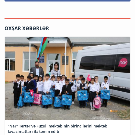
OXŞAR XƏBƏRLƏR
“Nar” Tərtər və Füzuli məktəbinin birincilərini məktəb
ləvazimatları ilə təmin edib