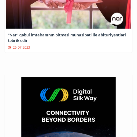
“Nar” qəbul imtahanının bitməsi münasibəti ilə abituriyentləri
təbrik edir
26-07-2023