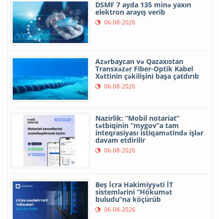
DSMF 7 ayda 135 minə yaxın
elektron arayış verib
06-08-2026
Azərbaycan və Qazaxıstan
Transxəzər Fiber-Optik Kabel
Xəttinin çəkilişini başa çatdırıb
06-08-2026
Nazirlik: “Mobil notariat”
tətbiqinin “mygov”a tam
inteqrasiyası istiqamətində işlər
davam etdirilir
06-08-2026
Beş İcra Hakimiyyəti İT
sistemlərini “Hökumət
buludu”na köçürüb
06-08-2026