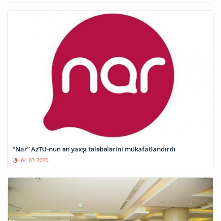
“Nar” AzTU-nun ən yaxşı tələbələrini mükafatlandırdı
04-03-2020