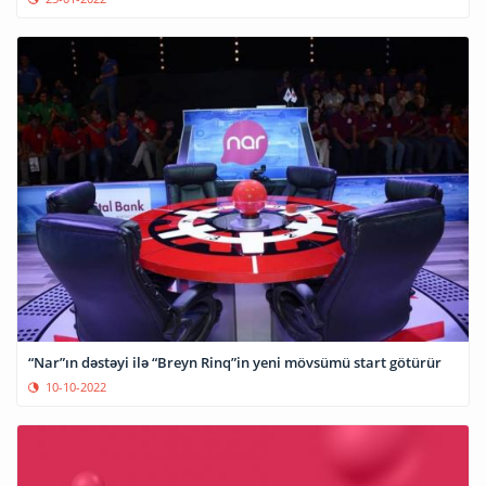
“Nar”ın dəstəyi ilə “Breyn Rinq”in yeni mövsümü start götürür
10-10-2022