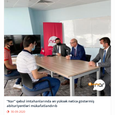
“Nar” qəbul imtahanlarında ən yüksək nəticə göstərmiş
abituriyentləri mükafatlandırıb
30-09-2020