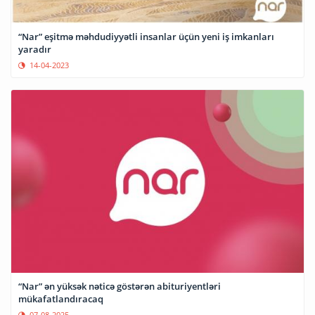
“Nar” eşitmə məhdudiyyətli insanlar üçün yeni iş imkanları
yaradır
14-04-2023
“Nar” ən yüksək nəticə göstərən abituriyentləri
mükafatlandıracaq
07-08-2025