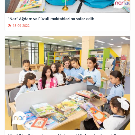
“Nar” Ağdam və Füzuli məktəblərinə səfər edib
15-09-2022