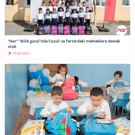
“Nar” “Bilik günü”ndə Füzuli və Tərtərdəki məktəblərə dəstək
olub
15-09-2023