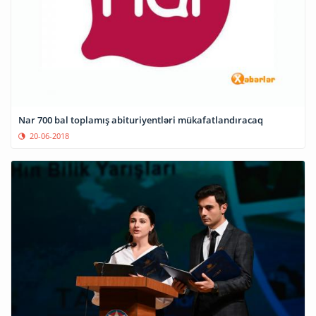
Nar 700 bal toplamış abituriyentləri mükafatlandıracaq
20-06-2018