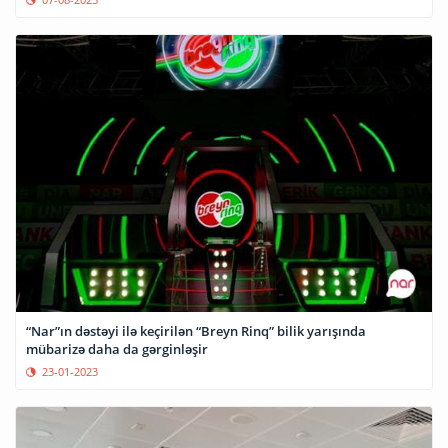
“Nar”ın dəstəyi ilə keçirilən “Breyn Rinq” bilik yarışında
mübarizə daha da gərginləşir
23-01-2023