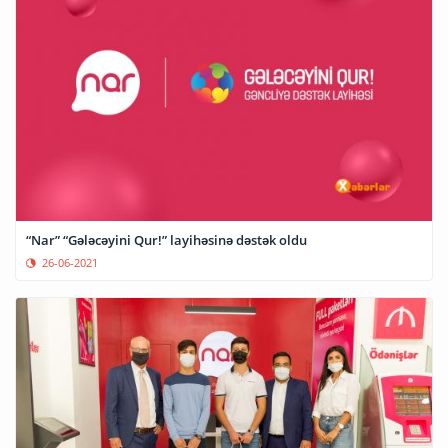
“Nar” “Gələcəyini Qur!” layihəsinə dəstək oldu
26-06-2021