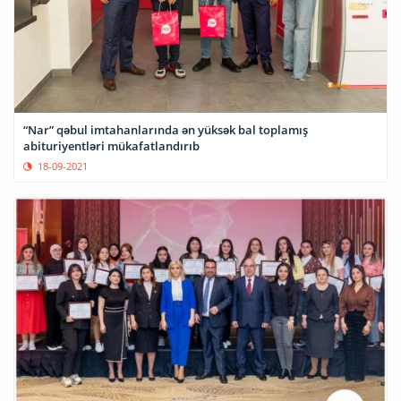
“Nar” qəbul imtahanlarında ən yüksək bal toplamış
abituriyentləri mükafatlandırıb
18-09-2021