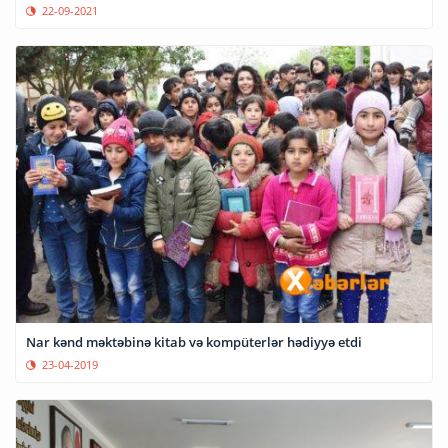
22-09-2021
Nar kənd məktəbinə kitab və kompüterlər hədiyyə etdi
23-04-2019