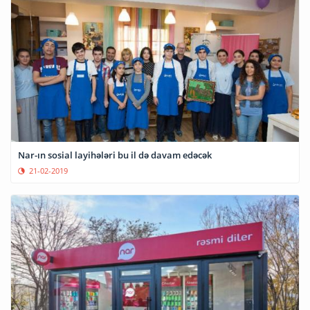
Nar-ın sosial layihələri bu il də davam edəcək
21-02-2019