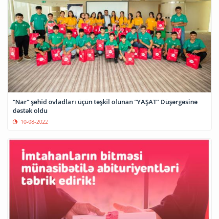
“Nar” şəhid övladları üçün təşkil olunan “YAŞAT” Düşərgəsinə
dəstək oldu
10-08-2022