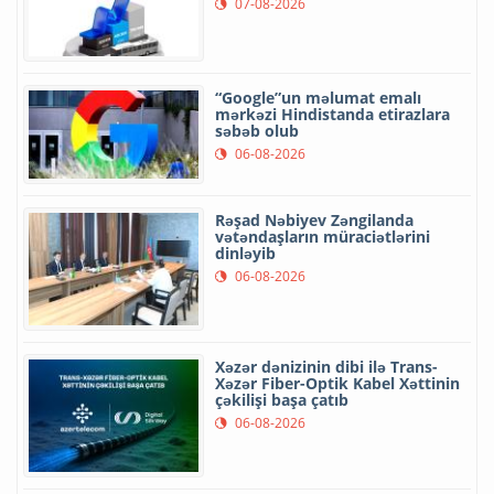
07-08-2026
“Google”un məlumat emalı
mərkəzi Hindistanda etirazlara
səbəb olub
06-08-2026
Rəşad Nəbiyev Zəngilanda
vətəndaşların müraciətlərini
dinləyib
06-08-2026
Xəzər dənizinin dibi ilə Trans-
Xəzər Fiber-Optik Kabel Xəttinin
çəkilişi başa çatıb
06-08-2026