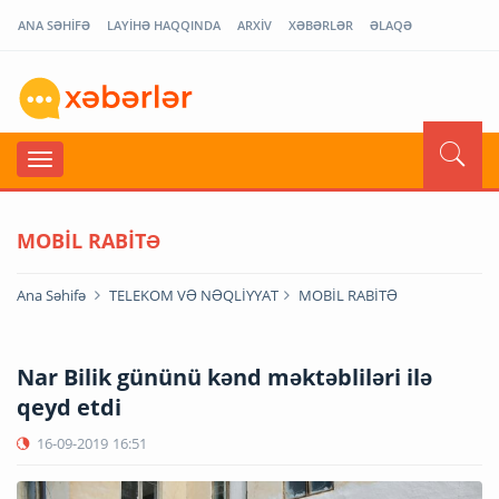
ANA SƏHİFƏ
LAYİHƏ HAQQINDA
ARXİV
XƏBƏRLƏR
ƏLAQƏ
MOBİL RABİTƏ
Ana Səhifə
TELEKOM VƏ NƏQLİYYAT
MOBİL RABİTƏ
Nar Bilik gününü kənd məktəbliləri ilə
qeyd etdi
16-09-2019
16:51