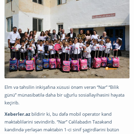
Elm və təhsilin inkişafına xüsusi önəm verən “Nar” “Bilik
günü” münasibətilə daha bir uğurlu sosiallayihəsini həyata
keçirib.
Xeberler.az
bildirir ki, bu dəfə mobil operator kənd
məktəblilərini sevindirib. “Nar” Cəlilabadın Təzəkənd
kəndində yerləşən məktəbin 1-ci sinif şagirdlərini bütün