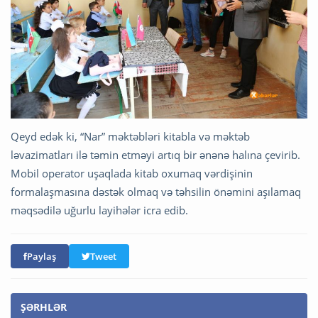
Qeyd edək ki, “Nar” məktəbləri kitabla və məktəb
ləvazimatları ilə təmin etməyi artıq bir ənənə halına çevirib.
Mobil operator uşaqlada kitab oxumaq vərdişinin
formalaşmasına dəstək olmaq və təhsilin önəmini aşılamaq
məqsədilə uğurlu layihələr icra edib.
Paylaş
Tweet
ŞƏRHLƏR