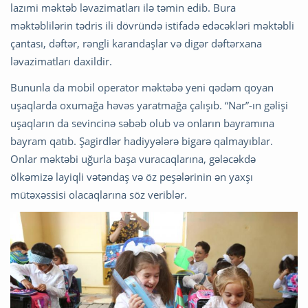
lazımi məktəb ləvazimatları ilə təmin edib. Bura
məktəblilərin tədris ili dövründə istifadə edəcəkləri məktəbli
çantası, dəftər, rəngli karandaşlar və digər dəftərxana
ləvazimatları daxildir.
Bununla da mobil operator məktəbə yeni qədəm qoyan
uşaqlarda oxumağa həvəs yaratmağa çalışıb. “Nar”-ın gəlişi
uşaqların da sevincinə səbəb olub və onların bayramına
bayram qatıb. Şagirdlər hadiyyələrə bigarə qalmayıblar.
Onlar məktəbi uğurla başa vuracaqlarına, gələcəkdə
ölkəmizə layiqli vətəndaş və öz peşələrinin ən yaxşı
mütəxəssisi olacaqlarına söz veriblər.