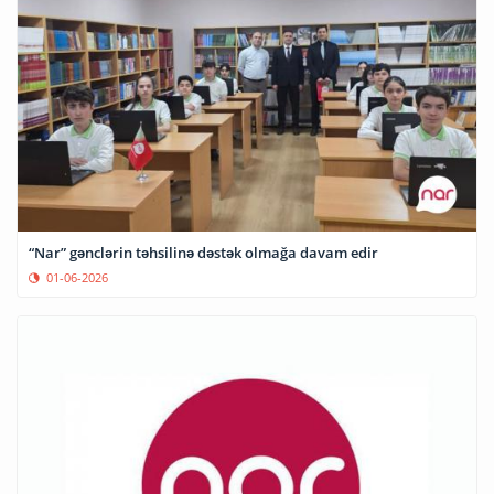
“Nar” gənclərin təhsilinə dəstək olmağa davam edir
01-06-2026