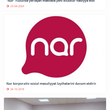
“Nar” Füzulidə yerləşən məktəbə yeni kitablar hədiyyə etdi
23-04-2024
Nar korporativ sosial məsuliyyət layihələrini davam etdirir
26-10-2018