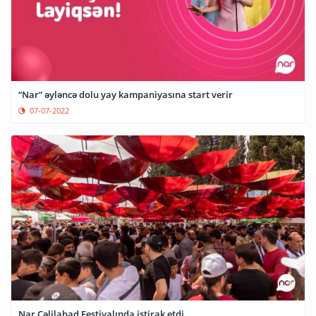
“Nar” əyləncə dolu yay kampaniyasına start verir
07-07-2022
Nar Cəlilabad Festivalında iştirak etdi