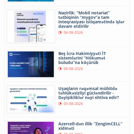
Nazirlik: “Mobil notariat”
tətbiqinin “mygov”a tam
inteqrasiyası istiqamətində işlər
davam etdirilir
06-08-2026
Beş İcra Hakimiyyəti İT
sistemlərini “Hökumət
buludu”na köçürüb
06-08-2026
Uşaqların rəqəmsal mühitdə
təhlükəsizliyi gücləndirilir -
Dəyişikliklər nəyi ehtiva edir?
05-08-2026
Azercell-dən illik “ZengimCELL”
xidməti