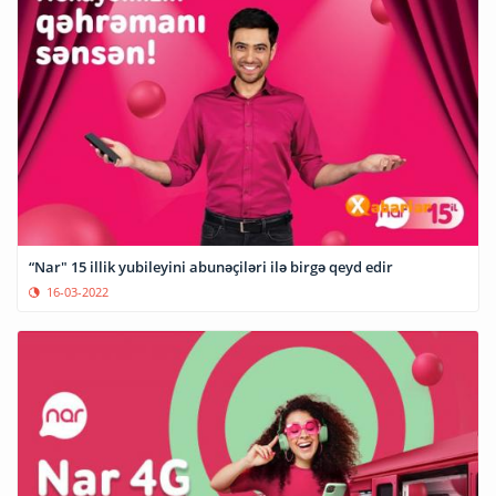
“Nar" 15 illik yubileyini abunəçiləri ilə birgə qeyd edir
16-03-2022