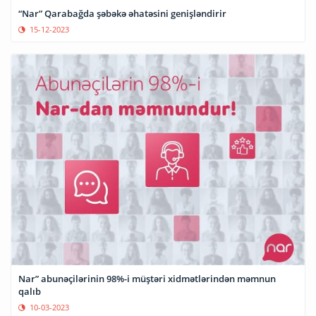
“Nar” Qarabağda şəbəkə əhatəsini genişləndirir
15-12-2023
Nar” abunəçilərinin 98%-i müştəri xidmətlərindən məmnun
qalıb
10-03-2023