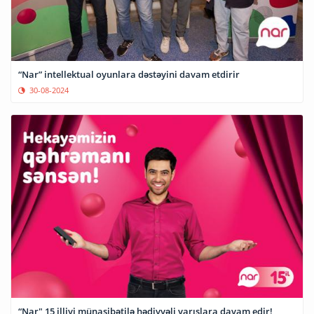
“Nar” intellektual oyunlara dəstəyini davam etdirir
30-08-2024
“Nar" 15 illiyi münasibətilə hədiyyəli yarışlara davam edir!