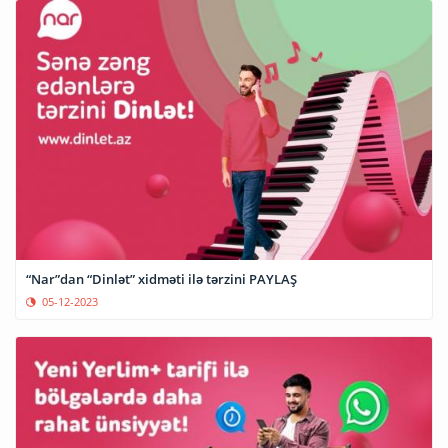
“Nar”dan “Dinlət” xidməti ilə tərzini PAYLAŞ
05-12-2023