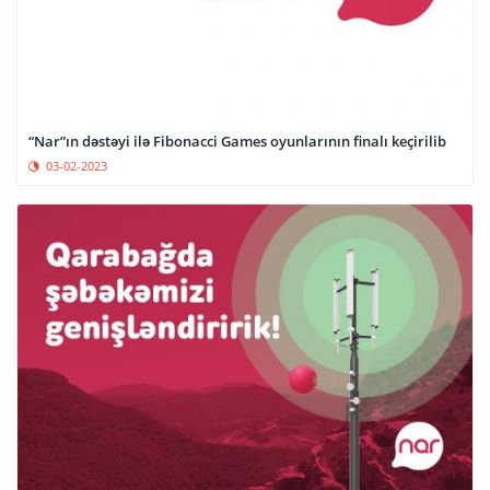
“Nar”ın dəstəyi ilə Fibonacci Games oyunlarının finalı keçirilib
03-02-2023