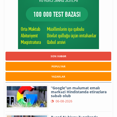
SON XƏBƏR
POPULYAR
YAZARLAR
“Google”un məlumat emalı
mərkəzi Hindistanda etirazlara
səbəb olub
06-08-2026