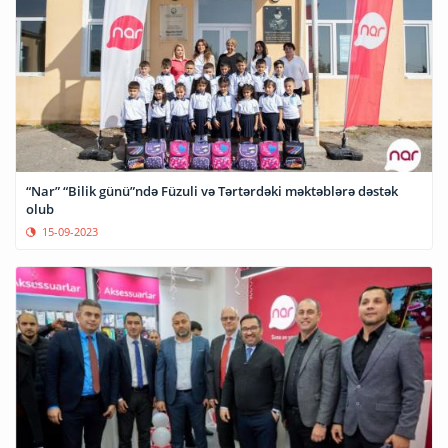
“Nar” “Bilik günü”ndə Füzuli və Tərtərdəki məktəblərə dəstək
olub
15-09-2023