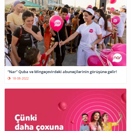
“Nar” Quba və Mingəçevirdəki abunəçilərinin görüşünə gəlir!
18-08-2022