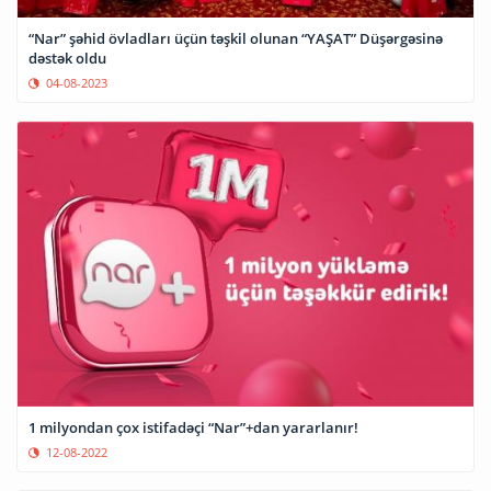
“Nar” şəhid övladları üçün təşkil olunan “YAŞAT” Düşərgəsinə
dəstək oldu
04-08-2023
1 milyondan çox istifadəçi “Nar”+dan yararlanır!
12-08-2022