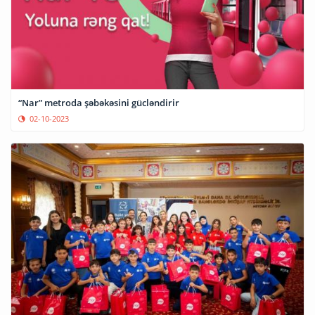
“Nar” metroda şəbəkəsini gücləndirir
02-10-2023