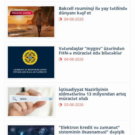
Bakcell rouminqi ilə yay tətilində
dünyanı kəşf et
04-08-2026
Vətəndaşlar “mygov” üzərindən
FHN-ə müraciət edə biləcəklər
04-08-2026
İqtisadiyyat Nazirliyinin
xidmətlərinə 13 milyondan artıq
müraciət olub
03-08-2026
"Elektron kredit və zəmanət"
sisteminin Əsasnaməsi" dəyişib