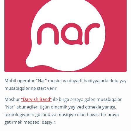
Mobil operator "Nar" musiqi və dəyərli hədiyyələrlə dolu yay
müsabiqələrinə start verir.
Məşhur
"Darvish Band"
ilə birgə ərsəyə gələn müsabiqələr
"Nar" abunəçiləri üçün dinamik yay vəd etməklə yanaşı,
texnologiyanın gücünü və musiqiyə olan həvəsi bir araya
gətirmək məqsədi daşıyır.