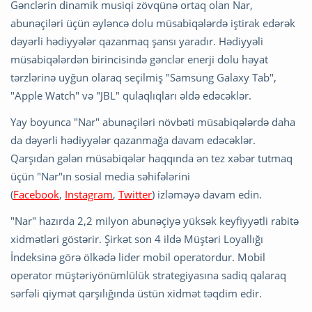
Gənclərin dinamik musiqi zövqünə ortaq olan Nar,
abunəçiləri üçün əyləncə dolu müsabiqələrdə iştirak edərək
dəyərli hədiyyələr qazanmaq şansı yaradır. Hədiyyəli
müsabiqələrdən birincisində gənclər enerji dolu həyat
tərzlərinə uyğun olaraq seçilmiş "Samsung Galaxy Tab",
"Apple Watch" və "JBL" qulaqlıqları əldə edəcəklər.
Yay boyunca "Nar" abunəçiləri növbəti müsabiqələrdə daha
da dəyərli hədiyyələr qazanmağa davam edəcəklər.
Qarşıdan gələn müsabiqələr haqqında ən tez xəbər tutmaq
üçün "Nar"ın sosial media səhifələrini
(
Facebook
,
Instagram
,
Twitter
) izləməyə davam edin.
"Nar" hazırda 2,2 milyon abunəçiyə yüksək keyfiyyətli rabitə
xidmətləri göstərir. Şirkət son 4 ildə Müştəri Loyallığı
İndeksinə görə ölkədə lider mobil operatordur. Mobil
operator müştəriyönümlülük strategiyasına sadiq qalaraq
sərfəli qiymət qarşılığında üstün xidmət təqdim edir.