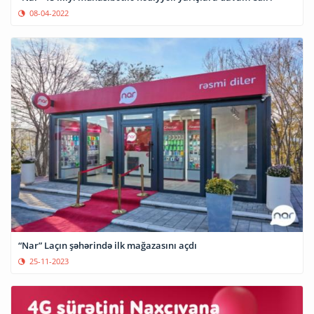
08-04-2022
“Nar” Laçın şəhərində ilk mağazasını açdı
25-11-2023