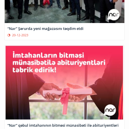
“Nar” Şərurda yeni mağazasını təqdim etdi
20-12-2023
“Nar” qəbul imtahanının bitməsi münasibəti ilə abituriyentləri