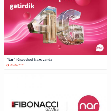
“Nar” 4G şəbəkəsi Naxçıvanda
09-02-2023