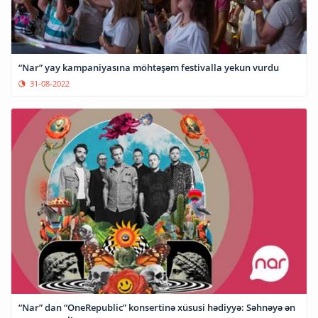
“Nar” yay kampaniyasına möhtəşəm festivalla yekun vurdu
31-08-2022
“Nar” dan “OneRepublic” konsertinə xüsusi hədiyyə: Səhnəyə ən