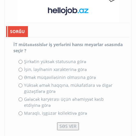
SORĞU
İT mütəxəssislər iş yerlərini hansı meyarlar əsasında
seçir ?
Şirkətin yüksək statusuna görə
İşin, layihənin xarakterinə görə
Əmək müqaviləsinin olmasına görə
Yüksək əmək haqqına, mükafatlara və digər
güzəştlərə görə
Gələcək karyerası üçün əhəmiyyət kəsb
etdiyinə görə
Maraqlı, işgüzar kollektivə görə