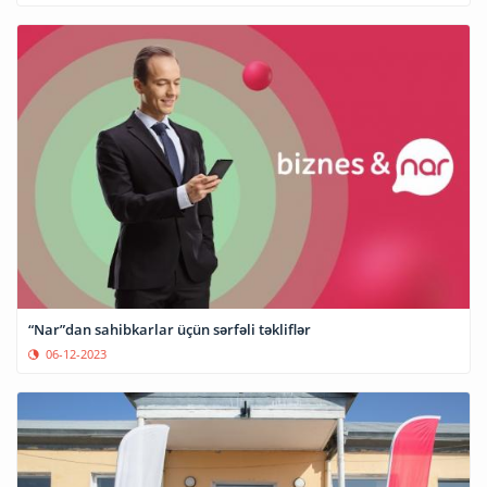
“Nar”dan sahibkarlar üçün sərfəli təkliflər
06-12-2023