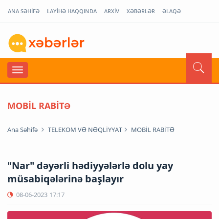
ANA SƏHİFƏ
LAYİHƏ HAQQINDA
ARXİV
XƏBƏRLƏR
ƏLAQƏ
MOBİL RABİTƏ
Ana Səhifə
TELEKOM VƏ NƏQLİYYAT
MOBİL RABİTƏ
"Nar" dəyərli hədiyyələrlə dolu yay
müsabiqələrinə başlayır
08-06-2023
17:17