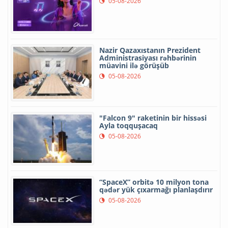
05-08-2026
Nazir Qazaxıstanın Prezident
Administrasiyası rəhbərinin
müavini ilə görüşüb
05-08-2026
"Falcon 9" raketinin bir hissəsi
Ayla toqquşacaq
05-08-2026
“SpaceX” orbitə 10 milyon tona
qədər yük çıxarmağı planlaşdırır
05-08-2026