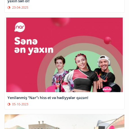
yaxın sən ol!
23-04-2025
Yenilənmiş “Nar”ı hiss et və hədiyyələr qazan!
05-10-2023