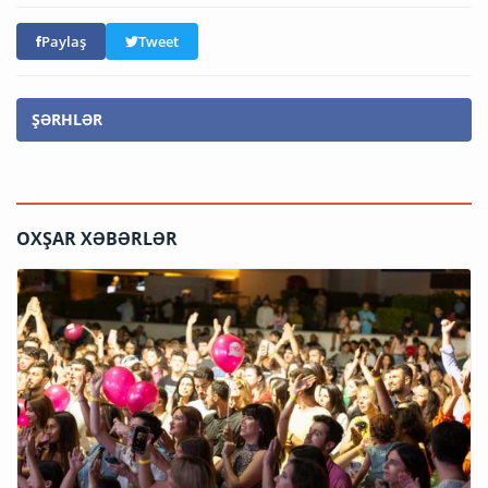
Paylaş
Tweet
ŞƏRHLƏR
OXŞAR XƏBƏRLƏR