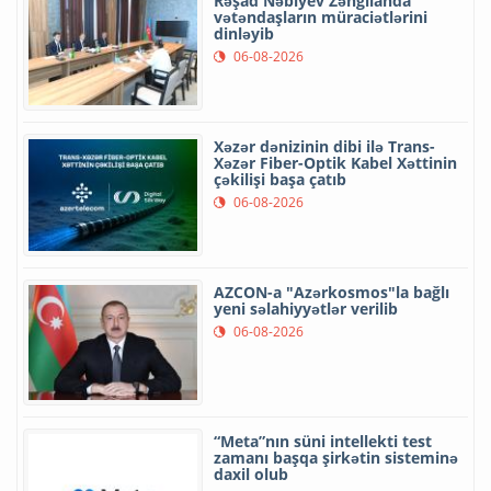
Rəşad Nəbiyev Zəngilanda
vətəndaşların müraciətlərini
dinləyib
06-08-2026
Xəzər dənizinin dibi ilə Trans-
Xəzər Fiber-Optik Kabel Xəttinin
çəkilişi başa çatıb
06-08-2026
AZCON-a "Azərkosmos"la bağlı
yeni səlahiyyətlər verilib
06-08-2026
“Meta”nın süni intellekti test
zamanı başqa şirkətin sisteminə
daxil olub