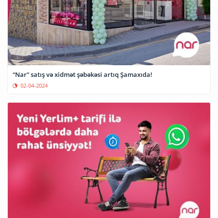
“Nar” satış və xidmət şəbəkəsi artıq Şamaxıda!
02-04-2024