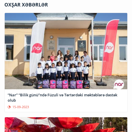
OXŞAR XƏBƏRLƏR
“Nar” “Bilik günü”ndə Füzuli və Tərtərdəki məktəblərə dəstək
olub
15-09-2023