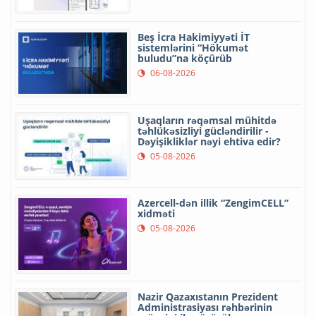
Beş İcra Hakimiyyəti İT
sistemlərini “Hökumət
buludu”na köçürüb
06-08-2026
Uşaqların rəqəmsal mühitdə
təhlükəsizliyi gücləndirilir -
Dəyişikliklər nəyi ehtiva edir?
05-08-2026
Azercell-dən illik “ZengimCELL”
xidməti
05-08-2026
Nazir Qazaxıstanın Prezident
Administrasiyası rəhbərinin