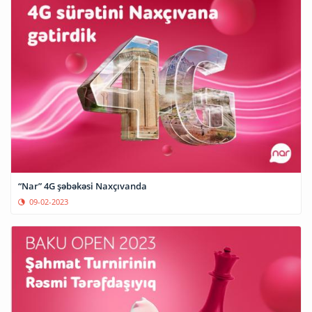
“Nar” 4G şəbəkəsi Naxçıvanda
09-02-2023