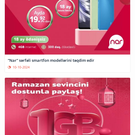
“Nar” sərfəli smartfon modellərini təqdim edir
10-10-2024