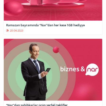
Ramazan bayramında “Nar”dan hər kəsə 1GB hədiyyə
20-04-2023
“Nar”dan sahibkarlar üçün sərfəli təkliflər