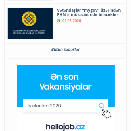
Vətəndaşlar “mygov” üzərindən
FHN-ə müraciət edə biləcəklər
04-08-2026
Bütün xəbərlər