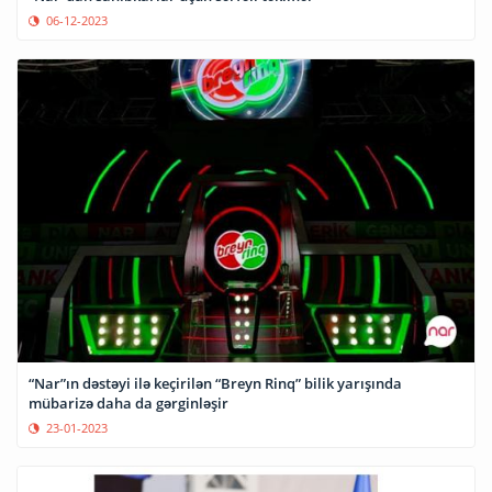
06-12-2023
“Nar”ın dəstəyi ilə keçirilən “Breyn Rinq” bilik yarışında
mübarizə daha da gərginləşir
23-01-2023