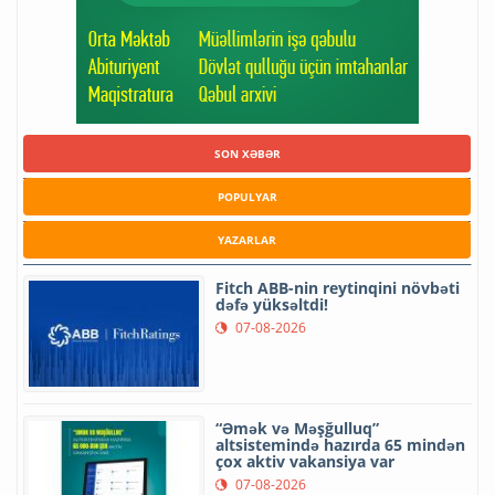
SON XƏBƏR
POPULYAR
YAZARLAR
Fitch ABB-nin reytinqini növbəti
dəfə yüksəltdi!
07-08-2026
“Əmək və Məşğulluq”
altsistemində hazırda 65 mindən
çox aktiv vakansiya var
07-08-2026