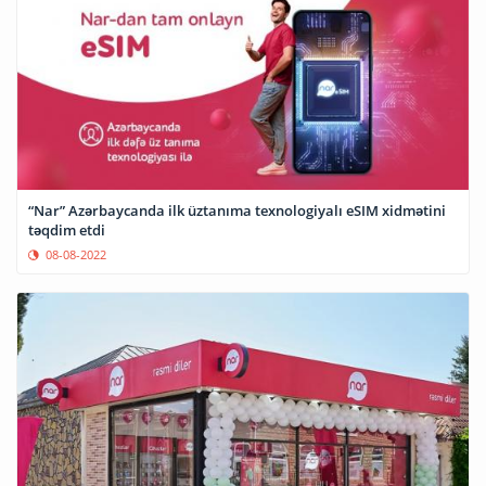
“Nar” Azərbaycanda ilk üztanıma texnologiyalı eSIM xidmətini
təqdim etdi
08-08-2022