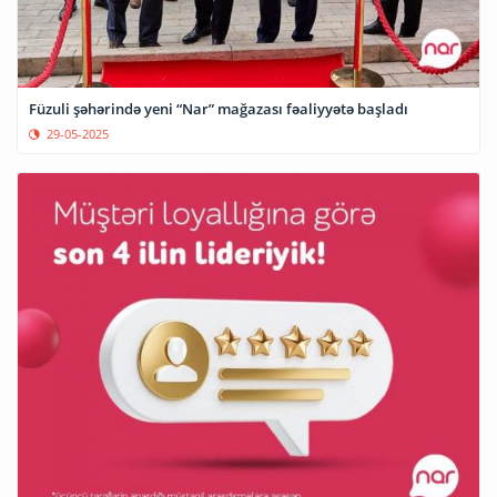
Füzuli şəhərində yeni “Nar” mağazası fəaliyyətə başladı
29-05-2025