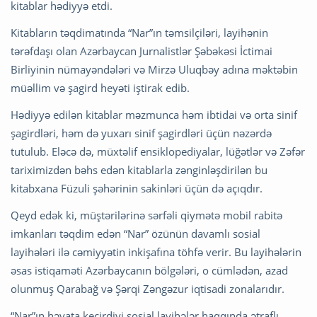
kitablar hədiyyə etdi.
Kitabların təqdimatında “Nar”ın təmsilçiləri, layihənin
tərəfdaşı olan Azərbaycan Jurnalistlər Şəbəkəsi İctimai
Birliyinin nümayəndələri və Mirzə Uluqbəy adına məktəbin
müəllim və şagird heyəti iştirak edib.
Hədiyyə edilən kitablar məzmunca həm ibtidai və orta sinif
şagirdləri, həm də yuxarı sinif şagirdləri üçün nəzərdə
tutulub. Eləcə də, müxtəlif ensiklopediyalar, lüğətlər və Zəfər
tariximizdən bəhs edən kitablarla zənginləşdirilən bu
kitabxana Füzuli şəhərinin sakinləri üçün də açıqdır.
Qeyd edək ki, müştərilərinə sərfəli qiymətə mobil rabitə
imkanları təqdim edən “Nar” özünün davamlı sosial
layihələri ilə cəmiyyətin inkişafına töhfə verir. Bu layihələrin
əsas istiqaməti Azərbaycanın bölgələri, o cümlədən, azad
olunmuş Qarabağ və Şərqi Zəngəzur iqtisadi zonalarıdır.
“Nar”ın həyata keçirdiyi sosial layihələr haqqında ətraflı