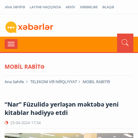
ANA SƏHİFƏ
LAYİHƏ HAQQINDA
ARXİV
XƏBƏRLƏR
ƏLAQƏ
MOBİL RABİTƏ
Ana Səhifə
TELEKOM VƏ NƏQLİYYAT
MOBİL RABİTƏ
“Nar” Füzulidə yerləşən məktəbə yeni
kitablar hədiyyə etdi
23-04-2024
17:34