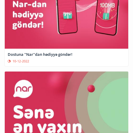
Dostuna "Nar"dan hədiyyə göndər!
10-12-2022