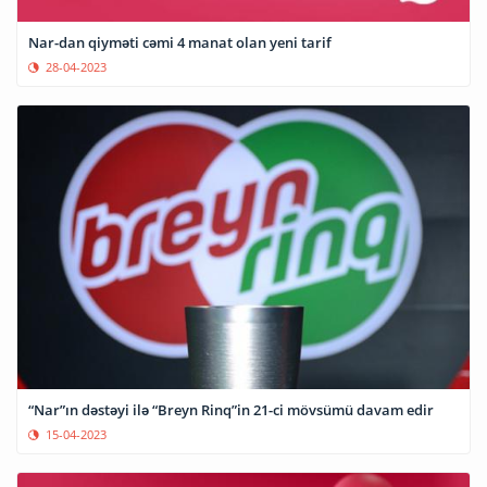
Nar-dan qiyməti cəmi 4 manat olan yeni tarif
28-04-2023
“Nar”ın dəstəyi ilə “Breyn Rinq”in 21-ci mövsümü davam edir
15-04-2023