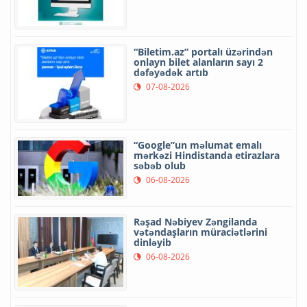
“Biletim.az” portalı üzərindən
onlayn bilet alanların sayı 2
dəfəyədək artıb
07-08-2026
“Google”un məlumat emalı
mərkəzi Hindistanda etirazlara
səbəb olub
06-08-2026
Rəşad Nəbiyev Zəngilanda
vətəndaşların müraciətlərini
dinləyib
06-08-2026