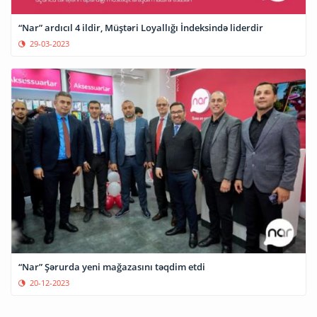
“Nar” ardıcıl 4 ildir, Müştəri Loyallığı İndeksində liderdir
29-03-2023
“Nar” Şərurda yeni mağazasını təqdim etdi
20-12-2023