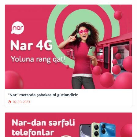
“Nar” metroda şəbəkəsini gücləndirir
02-10-2023