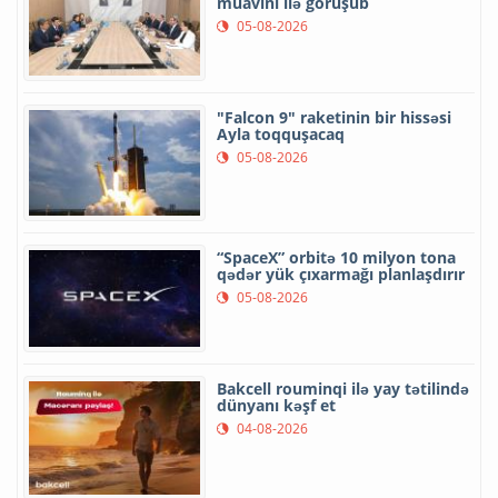
müavini ilə görüşüb
05-08-2026
"Falcon 9" raketinin bir hissəsi
Ayla toqquşacaq
05-08-2026
“SpaceX” orbitə 10 milyon tona
qədər yük çıxarmağı planlaşdırır
05-08-2026
Bakcell rouminqi ilə yay tətilində
dünyanı kəşf et
04-08-2026