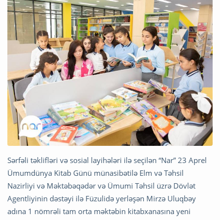
Sərfəli təklifləri və sosial layihələri ilə seçilən “Nar” 23 Aprel
Ümumdünya Kitab Günü münasibətilə Elm və Təhsil
Nazirliyi və Məktəbəqədər və Ümumi Təhsil üzrə Dövlət
Agentliyinin dəstəyi ilə Füzulidə yerləşən Mirzə Uluqbəy
adına 1 nömrəli tam orta məktəbin kitabxanasına yeni