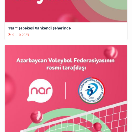
“Nar” şəbəkəsi Xankəndi şəhərində
01-10-2023