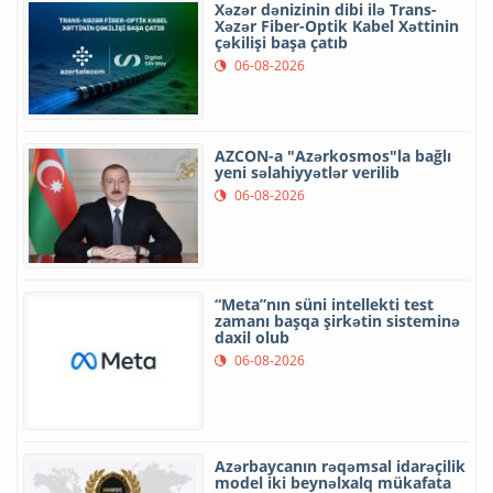
Xəzər dənizinin dibi ilə Trans-
Xəzər Fiber-Optik Kabel Xəttinin
çəkilişi başa çatıb
06-08-2026
AZCON-a "Azərkosmos"la bağlı
yeni səlahiyyətlər verilib
06-08-2026
“Meta”nın süni intellekti test
zamanı başqa şirkətin sisteminə
daxil olub
06-08-2026
Azərbaycanın rəqəmsal idarəçilik
model iki beynəlxalq mükafata