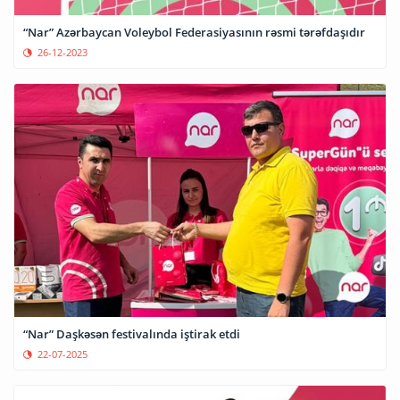
“Nar” Azərbaycan Voleybol Federasiyasının rəsmi tərəfdaşıdır
26-12-2023
“Nar” Daşkəsən festivalında iştirak etdi
22-07-2025