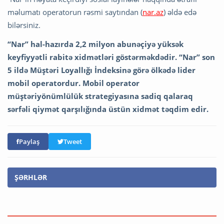
məlumatı operatorun rəsmi saytından (
nar.az
) əldə edə
bilərsiniz.
“Nar” hal-hazırda 2,2 milyon abunəçiyə yüksək
keyfiyyətli rabitə xidmətləri göstərməkdədir. “Nar” son
5 ildə Müştəri Loyallığı İndeksinə görə ölkədə lider
mobil operatordur. Mobil operator
müştəriyönümlülük strategiyasına sadiq qalaraq
sərfəli qiymət qarşılığında üstün xidmət təqdim edir.
Paylaş
Tweet
ŞƏRHLƏR