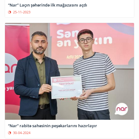
“Nar” Laçın şəhərində ilk mağazasını açdı
25-11-2023
“Nar” rabitə sahəsinin peşəkarlarını hazırlayır
30-04-2024