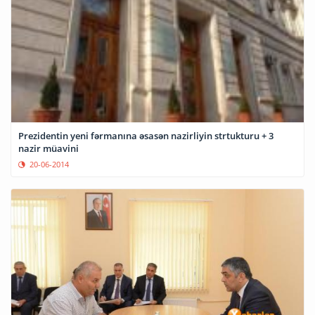
Prezidentin yeni fərmanına əsasən nazirliyin strtukturu + 3
nazir müavini
20-06-2014