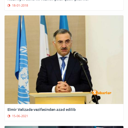
18-01-2018
Elmir Vəlizadə vəzifəsindən azad edilib
15-06-2021