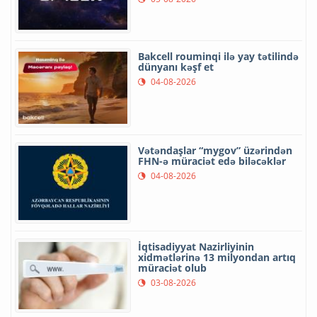
Bakcell rouminqi ilə yay tətilində
dünyanı kəşf et
04-08-2026
Vətəndaşlar “mygov” üzərindən
FHN-ə müraciət edə biləcəklər
04-08-2026
İqtisadiyyat Nazirliyinin
xidmətlərinə 13 milyondan artıq
müraciət olub
03-08-2026