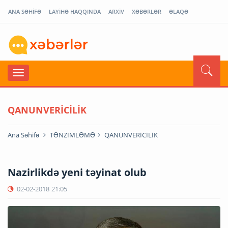
ANA SƏHİFƏ
LAYİHƏ HAQQINDA
ARXİV
XƏBƏRLƏR
ƏLAQƏ
QANUNVERİCİLİK
Ana Səhifə
TƏNZİMLƏMƏ
QANUNVERİCİLİK
Nazirlikdə yeni təyinat olub
02-02-2018
21:05