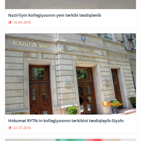
Nazirliyin kollegiyasının yeni tərkibi təsdiqlənib
16-04-2018
Hökumət RYTN-in kollegiyasının tərkibini təsdiqləyib-Siyahı
22-07-2016