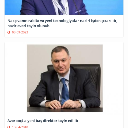
Naxçıvanın rabitə və yeni texnologiyalar naziri işdən çıxarılıb,
nazir əvəzi təyin olunub
08-09-2023
Azərpoçt-a yeni baş direktor təyin edilib
10-04-2018