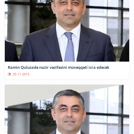
Ramin Quluzadə nazir vəzifəsini müvəqqəti icra edəcək
25-11-2015