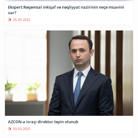
Ekspert:Rəqəmsal inkişaf və nəqliyyat nazirinin neçə müavini
var?
25-05-2022
AZCON-a icraçı direktor təyin olunub
03-03-2025