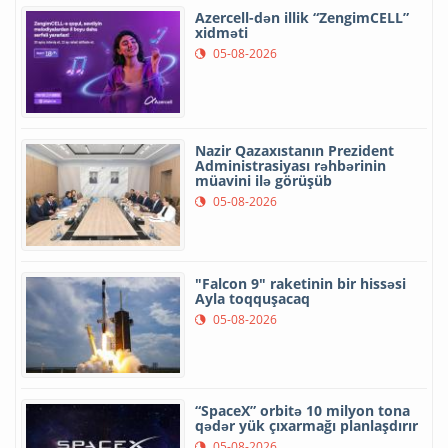
Azercell-dən illik “ZengimCELL”
xidməti
05-08-2026
Nazir Qazaxıstanın Prezident
Administrasiyası rəhbərinin
müavini ilə görüşüb
05-08-2026
"Falcon 9" raketinin bir hissəsi
Ayla toqquşacaq
05-08-2026
“SpaceX” orbitə 10 milyon tona
qədər yük çıxarmağı planlaşdırır
05-08-2026