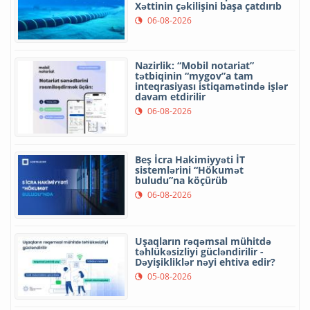
Xəttinin çəkilişini başa çatdırıb
06-08-2026
Nazirlik: “Mobil notariat”
tətbiqinin “mygov”a tam
inteqrasiyası istiqamətində işlər
davam etdirilir
06-08-2026
Beş İcra Hakimiyyəti İT
sistemlərini “Hökumət
buludu”na köçürüb
06-08-2026
Uşaqların rəqəmsal mühitdə
təhlükəsizliyi gücləndirilir -
Dəyişikliklər nəyi ehtiva edir?
05-08-2026