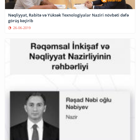
Nəqliyyat, Rabitə və Yüksək Texnologiyalar Naziri növbəti dəfə
görüş keçirib
26-06-2019