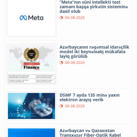
“Meta”nın süni intellekti test
zamanı başqa şirkətin sisteminə
daxil olub
06-08-2026
Azərbaycanın rəqəmsal idarəçilik
model iki beynəlxalq mükafata
layiq görülüb
06-08-2026
DSMF 7 ayda 135 minə yaxın
elektron arayış verib
06-08-2026
Azərbaycan və Qazaxıstan
Transxəzər Fiber-Optik Kabel