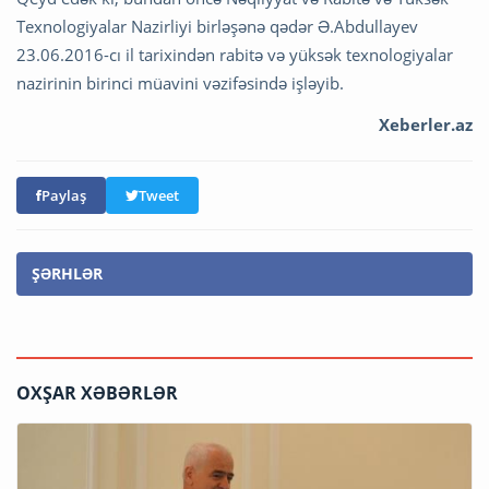
Texnologiyalar Nazirliyi birləşənə qədər Ə.Abdullayev
23.06.2016-cı il tarixindən rabitə və yüksək texnologiyalar
nazirinin birinci müavini vəzifəsində işləyib.
Xeberler.az
Paylaş
Tweet
ŞƏRHLƏR
OXŞAR XƏBƏRLƏR