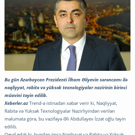
Bu gün Azərbaycan Prezidenti İlham Əliyevin sərəncamı ilə
nəqliyyat, rabitə və yüksək texnologiyalar nazirinin birinci
müavini təyin edilib.
Xeberler.az
Trend-ə istinadən xəbər verir ki, Nəqliyyat,
Rabitə və Yüksək Texnologiyalar Nazirliyindən verilən
məlumata görə, bu vəzifəyə Əli Abdullayev İzzət oğlu təyin
edilib.
Qeyd edək ki, bundan öncə Nəqliyyat və Rabitə və Yüksək