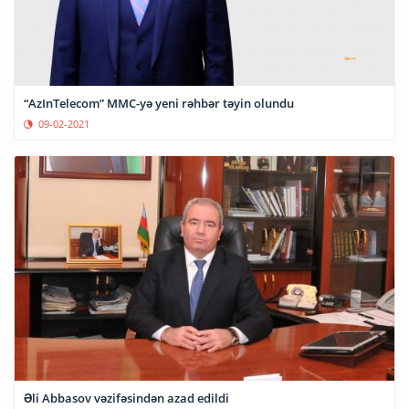
“AzInTelecom” MMC-yə yeni rəhbər təyin olundu
09-02-2021
Əli Abbasov vəzifəsindən azad edildi