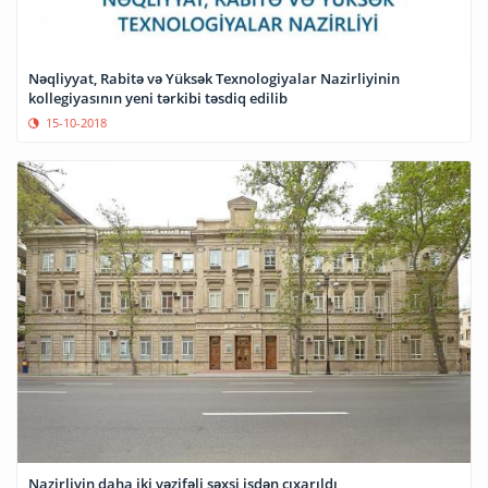
Nəqliyyat, Rabitə və Yüksək Texnologiyalar Nazirliyinin
kollegiyasının yeni tərkibi təsdiq edilib
15-10-2018
Nazirliyin daha iki vəzifəli şəxsi işdən çıxarıldı