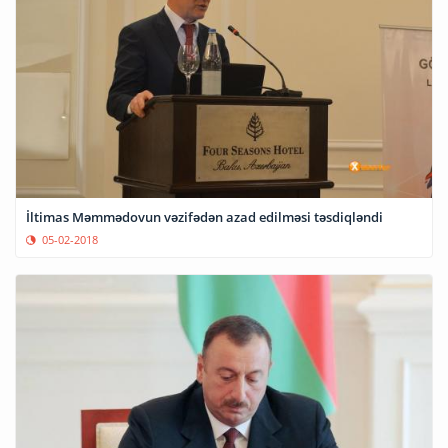
İltimas Məmmədovun vəzifədən azad edilməsi təsdiqləndi
05-02-2018