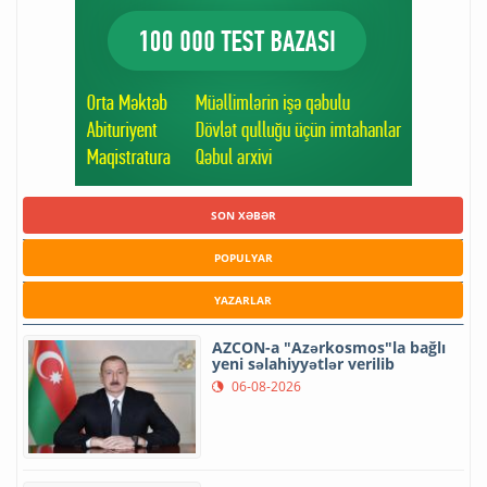
SON XƏBƏR
POPULYAR
YAZARLAR
AZCON-a "Azərkosmos"la bağlı
yeni səlahiyyətlər verilib
06-08-2026