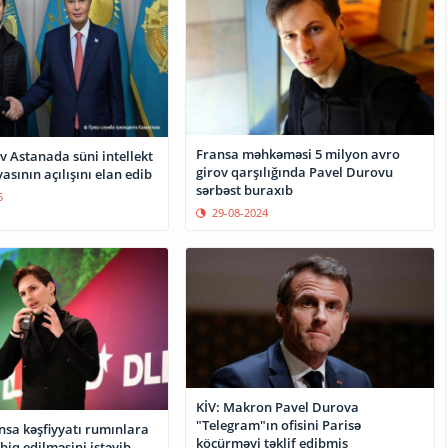
Fransa məhkəməsi 5 milyon avro
v Astanada süni intellekt
girov qarşılığında Pavel Durovu
asının açılışını elan edib
sərbəst buraxıb
5
29-08-2024
KİV: Makron Pavel Durova
"Telegram"ın ofisini Parisə
nsa kəşfiyyatı rumınlara
köçürməyi təklif edibmiş
biq edilməsini istəyib