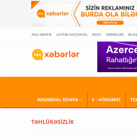
ANA SƏHİFƏ
LAYİHƏ HAQQINDA
ARXİV
XƏBƏRLƏR
ƏLA
RƏQƏMSAL DÜNYA
E - HÖKUMƏT
TE
TƏHLÜKƏSİZLİK