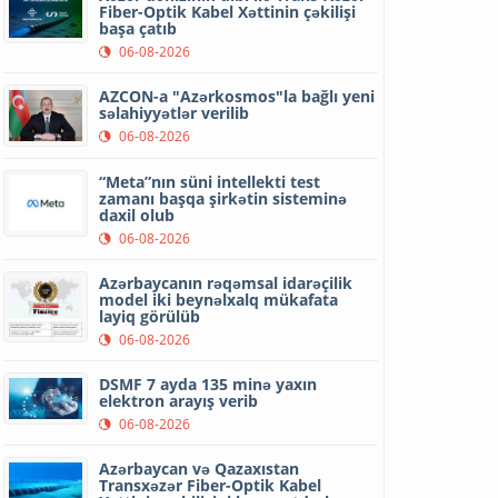
Fiber-Optik Kabel Xəttinin çəkilişi
başa çatıb
06-08-2026
AZCON-a "Azərkosmos"la bağlı yeni
səlahiyyətlər verilib
06-08-2026
“Meta”nın süni intellekti test
zamanı başqa şirkətin sisteminə
daxil olub
06-08-2026
Azərbaycanın rəqəmsal idarəçilik
model iki beynəlxalq mükafata
layiq görülüb
06-08-2026
DSMF 7 ayda 135 minə yaxın
elektron arayış verib
06-08-2026
Azərbaycan və Qazaxıstan
Transxəzər Fiber-Optik Kabel