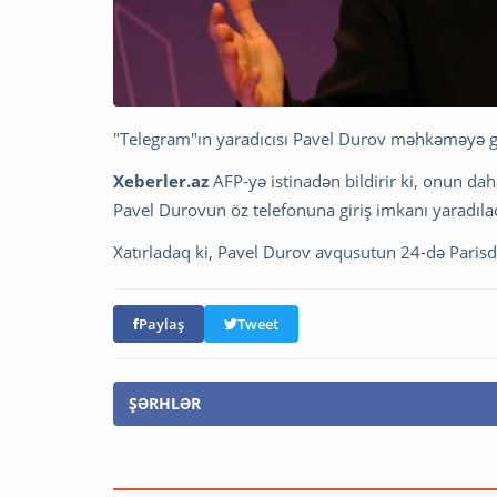
"Telegram"ın yaradıcısı Pavel Durov məhkəməyə gət
Xeberler.az
AFP-yə istinadən bildirir ki, onun da
Pavel Durovun öz telefonuna giriş imkanı yaradılac
Xatırladaq ki, Pavel Durov avqusutun 24-də Parisdə
Paylaş
Tweet
ŞƏRHLƏR