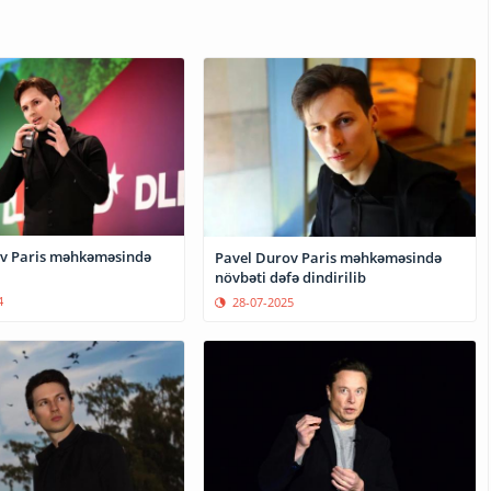
v Paris məhkəməsində
Pavel Durov Paris məhkəməsində
növbəti dəfə dindirilib
4
28-07-2025