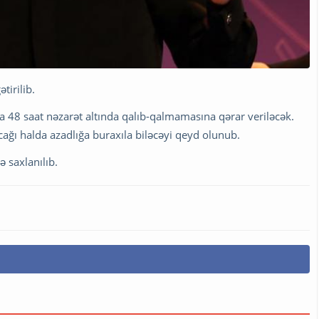
irilib.
ha 48 saat nəzarət altında qalıb-qalmamasına qərar veriləcək.
ağı halda azadlığa buraxıla biləcəyi qeyd olunub.
 saxlanılıb.