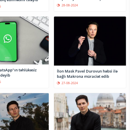
28-08-2024
5
tsApp"ın təhlükəsiz
İlon Mask Pavel Durovun həbsi ilə
 deyib
bağlı Makrona müraciət edib
6
27-08-2024