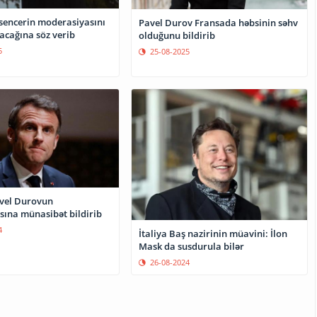
encerin moderasiyasını
Pavel Durov Fransada həbsinin səhv
acağına söz verib
olduğunu bildirib
5
25-08-2025
sına münasibət bildirib
4
İtaliya Baş nazirinin müavini: İlon
Mask da susdurula bilər
26-08-2024