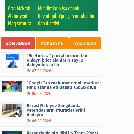
SON XƏBƏR
POPULYAR
YAZARLAR
“Biletim.az” portalı üzərindən
onlayn bilet alanların sayı 2
dəfəyədək artıb
07-08-2026
“Google”un məlumat emalı mərkəzi
Hindistanda etirazlara səbəb olub
06-08-2026
Rəşad Nəbiyev Zəngilanda
vətəndaşların müraciətlərini
dinləyib
06-08-2026
Xəzər dənizinin dibi ilə Trans-Xəzər