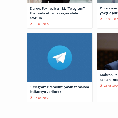
Durov mess
Durov: Fəxr edirəm ki, “Telegram”
yaxşılaşdır
Fransada etirazlar üçün alətə
çevrilib
18-01-202
10-09-2025
Makron Pavel Durovun
saxlanılma
26-08-202
“Telegram Premium” yaxın zamanda
istifadəyə veriləcək
15-06-2022