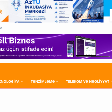
QƏ
XNOLOGİYA
TƏNZİMLƏMƏ
TELEKOM VƏ NƏQLİYYAT