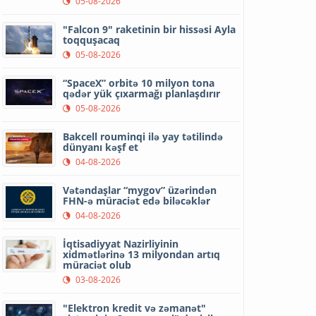
05-08-2026
"Falcon 9" raketinin bir hissəsi Ayla
toqquşacaq
05-08-2026
“SpaceX” orbitə 10 milyon tona
qədər yük çıxarmağı planlaşdırır
05-08-2026
Bakcell rouminqi ilə yay tətilində
dünyanı kəşf et
04-08-2026
Vətəndaşlar “mygov” üzərindən
FHN-ə müraciət edə biləcəklər
04-08-2026
İqtisadiyyat Nazirliyinin
xidmətlərinə 13 milyondan artıq
müraciət olub
03-08-2026
"Elektron kredit və zəmanət"