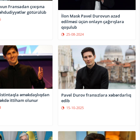
vun Fransadan çıxışına
hdudiyyətlər götürülüb
İlon Mask Pavel Durovun azad
5
edilməsi üçün onlayn çağırışlara
qoşulub
25-08-2024
 istintaqla əməkdaşlıqdan
Pavel Durov fransızlara xəbərdarlıq
əkdə ittiham olunur
edib
4
15-10-2025