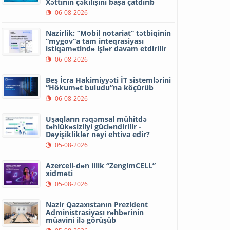
Xəttinin çəkilişini başa çatdırıb
06-08-2026
Nazirlik: “Mobil notariat” tətbiqinin
“mygov”a tam inteqrasiyası
istiqamətində işlər davam etdirilir
06-08-2026
Beş İcra Hakimiyyəti İT sistemlərini
“Hökumət buludu”na köçürüb
06-08-2026
Uşaqların rəqəmsal mühitdə
təhlükəsizliyi gücləndirilir -
Dəyişikliklər nəyi ehtiva edir?
05-08-2026
Azercell-dən illik “ZengimCELL”
xidməti
05-08-2026
Nazir Qazaxıstanın Prezident
Administrasiyası rəhbərinin
müavini ilə görüşüb