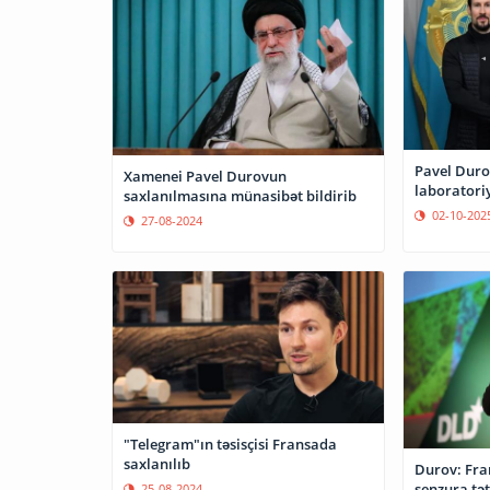
Pavel Duro
Xamenei Pavel Durovun
laboratoriy
saxlanılmasına münasibət bildirib
02-10-202
27-08-2024
"Telegram"ın təsisçisi Fransada
saxlanılıb
Durov: Fra
senzura tət
25-08-2024