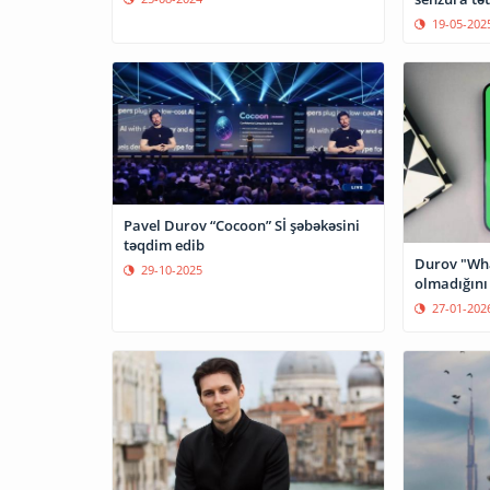
19-05-202
Pavel Durov “Cocoon” Sİ şəbəkəsini
təqdim edib
Durov "Wha
29-10-2025
olmadığını
27-01-202