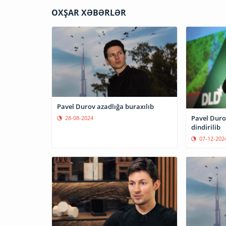
OXŞAR XƏBƏRLƏR
Pavel Durov azadlığa buraxılıb
Pavel Duro
28-08-2024
dindirilib
07-12-202