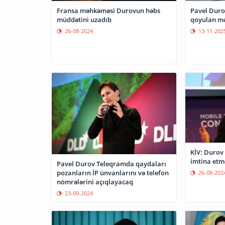
Fransa məhkəməsi Durovun həbs
Pavel Duro
müddətini uzadıb
qoyulan mə
26-08-2024
13-11-202
KİV: Durov
imtina etm
Pavel Durov Teleqramda qaydaları
pozanların İP ünvanlarını və telefon
26-08-202
nömrələrini açıqlayacaq
23-09-2024