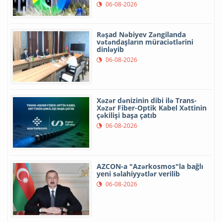
06-08-2026
Rəşad Nəbiyev Zəngilanda
vətəndaşların müraciətlərini
dinləyib
06-08-2026
Xəzər dənizinin dibi ilə Trans-
Xəzər Fiber-Optik Kabel Xəttinin
çəkilişi başa çatıb
06-08-2026
AZCON-a "Azərkosmos"la bağlı
yeni səlahiyyətlər verilib
06-08-2026