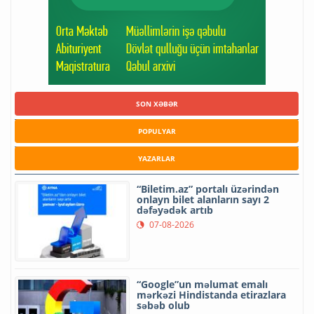
SON XƏBƏR
POPULYAR
YAZARLAR
“Biletim.az” portalı üzərindən
onlayn bilet alanların sayı 2
dəfəyədək artıb
07-08-2026
“Google”un məlumat emalı
mərkəzi Hindistanda etirazlara
səbəb olub