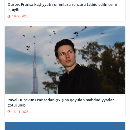
Durov: Fransa kəşfiyyatı rumınlara senzura tətbiq edilməsini
istəyib
19-05-2025
Pavel Durovun Fransadan çıxışına qoyulan məhdudiyyətlər
götürülüb
13-11-2025