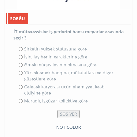
SORĞU
İT mütəxəssislər iş yerlərini hansı meyarlar əsasında
seçir ?
Şirkətin yüksək statusuna görə
İşin, layihənin xarakterinə görə
Əmək müqaviləsinin olmasına görə
Yüksək əmək haqqına, mükafatlara və digər
güzəştlərə görə
Gələcək karyerası üçün əhəmiyyət kəsb
etdiyinə görə
Maraqlı, işgüzar kollektivə görə
NƏTİCƏLƏR