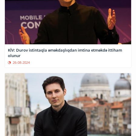
KİV: Durov istintaqla əməkdaşlıqdan imtina etməkdə ittiham
olunur
26-08-2024