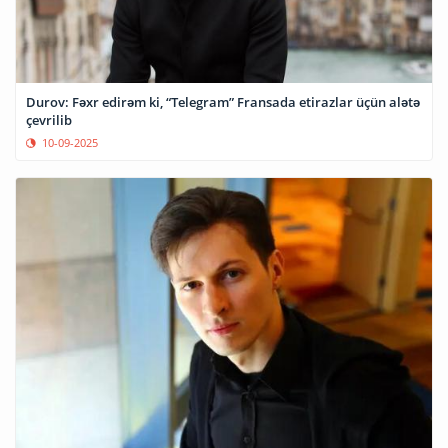
Durov: Fəxr edirəm ki, “Telegram” Fransada etirazlar üçün alətə
çevrilib
10-09-2025