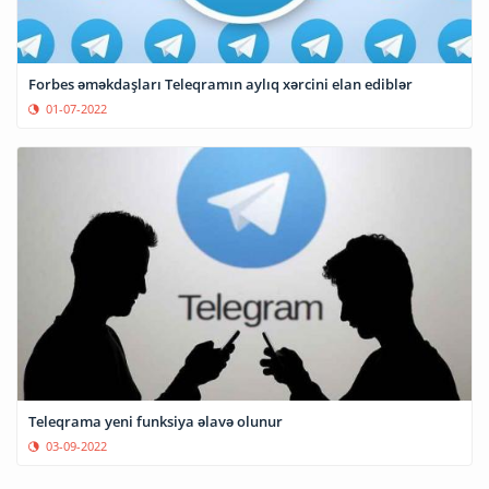
Forbes əməkdaşları Teleqramın aylıq xərcini elan ediblər
01-07-2022
Teleqrama yeni funksiya əlavə olunur
03-09-2022