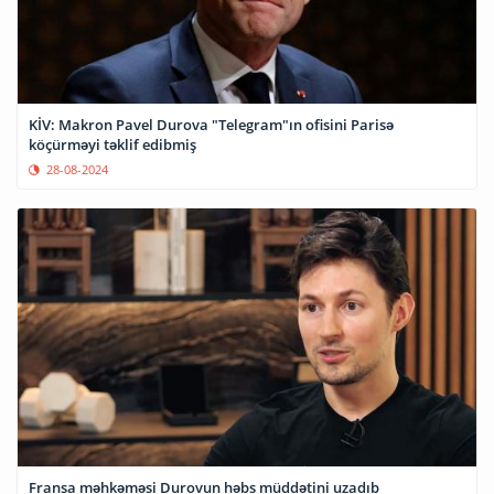
KİV: Makron Pavel Durova "Telegram"ın ofisini Parisə
köçürməyi təklif edibmiş
28-08-2024
Fransa məhkəməsi Durovun həbs müddətini uzadıb