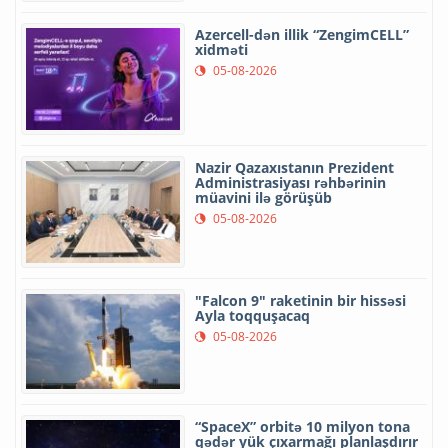
Azercell-dən illik “ZengimCELL”
xidməti
05-08-2026
Nazir Qazaxıstanın Prezident
Administrasiyası rəhbərinin
müavini ilə görüşüb
05-08-2026
"Falcon 9" raketinin bir hissəsi
Ayla toqquşacaq
05-08-2026
“SpaceX” orbitə 10 milyon tona
qədər yük çıxarmağı planlaşdırır