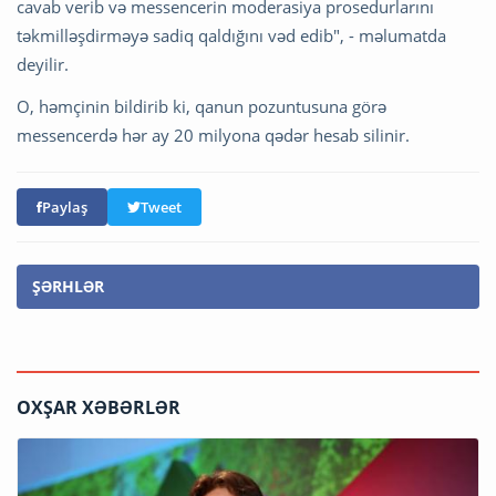
cavab verib və messencerin moderasiya prosedurlarını
təkmilləşdirməyə sadiq qaldığını vəd edib", - məlumatda
deyilir.
O, həmçinin bildirib ki, qanun pozuntusuna görə
messencerdə hər ay 20 milyona qədər hesab silinir.
Paylaş
Tweet
ŞƏRHLƏR
OXŞAR XƏBƏRLƏR