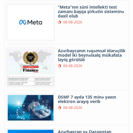
“Meta”nın süni intellekti test
zamanı başqa şirkətin sisteminə
daxil olub
06-08-2026
Azərbaycanın rəqəmsal idarəçilik
model iki beynəlxalq mükafata
layiq görülüb
06-08-2026
DSMF 7 ayda 135 minə yaxın
elektron arayış verib
06-08-2026
Azərbaycan və Qazaxıstan