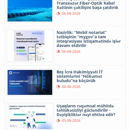
Transxəzər Fiber-Optik Kabel
Xəttinin çəkilişini başa çatdırıb
06-08-2026
Nazirlik: “Mobil notariat”
tətbiqinin “mygov”a tam
inteqrasiyası istiqamətində işlər
davam etdirilir
06-08-2026
Beş İcra Hakimiyyəti İT
sistemlərini “Hökumət
buludu”na köçürüb
06-08-2026
Uşaqların rəqəmsal mühitdə
təhlükəsizliyi gücləndirilir -
Dəyişikliklər nəyi ehtiva edir?
05-08-2026