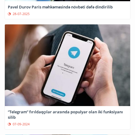
Pavel Durov Paris məhkəməsində növbəti dəfə dindirilib
28-07-2025
“Telegram” fırıldaqçılar arasında populyar olan iki funksiyanı
silib
07-09-2024