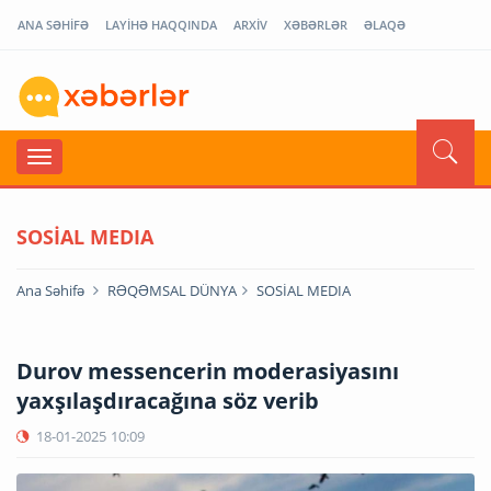
ANA SƏHİFƏ
LAYİHƏ HAQQINDA
ARXİV
XƏBƏRLƏR
ƏLAQƏ
SOSİAL MEDIA
Ana Səhifə
RƏQƏMSAL DÜNYA
SOSİAL MEDIA
Durov messencerin moderasiyasını
yaxşılaşdıracağına söz verib
18-01-2025
10:09