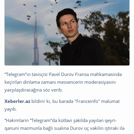
“Telegram”ın təsisçisi Pavel Durov Fransa məhkəməsində
keçirilən dinləmə zamanı messencerin moderasiyasını
yaxşılaşdıracağına söz verib.
Xeberler.az
bildirir ki, bu barədə "Franceinfo" məlumat
yayıb.
“Hakimlərin “Telegram”da kütləvi şəkildə yayılan qeyri-
qanuni məzmunla bağlı sualına Durov üç vəkilin iştirakı ilə