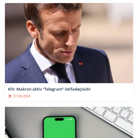
KİV: Makron aktiv “Telegram” istifadəçisidir
27-08-2024