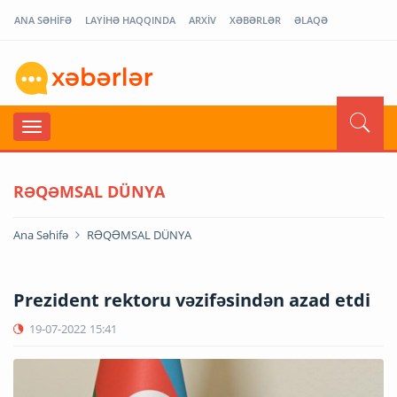
ANA SƏHİFƏ
LAYİHƏ HAQQINDA
ARXİV
XƏBƏRLƏR
ƏLAQƏ
RƏQƏMSAL DÜNYA
Ana Səhifə
RƏQƏMSAL DÜNYA
Prezident rektoru vəzifəsindən azad etdi
19-07-2022
15:41