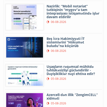
Nazirlik: “Mobil notariat”
tətbiqinin “mygov”a tam
inteqrasiyası istiqamətində işlər
davam etdirilir
06-08-2026
Beş İcra Hakimiyyəti İT
sistemlərini “Hökumət
buludu”na köçürüb
06-08-2026
Uşaqların rəqəmsal mühitdə
təhlükəsizliyi gücləndirilir -
Dəyişikliklər nəyi ehtiva edir?
05-08-2026
Azercell-dən illik “ZengimCELL”
xidməti
05-08-2026