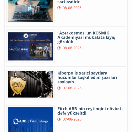
sərtləşdirir
08-08-2026
“Azərkosmos”un KOSMİK
Akademiyası mükafata layiq
görülüb
08-08-2026
Kiberpolis xarici saytlara
hücumlar təşkil edən şəxsləri
saxlayıb
07-08-2026
Fitch ABB-nin reytinqini növbəti
dəfə yüksəltdi!
07-08-2026