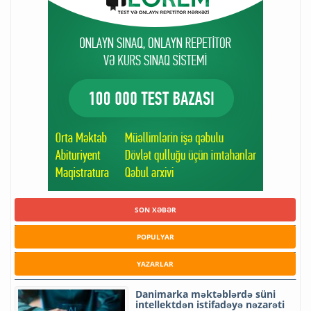
SON XƏBƏR
POPULYAR
YAZARLAR
Danimarka məktəblərdə süni
intellektdən istifadəyə nəzarəti