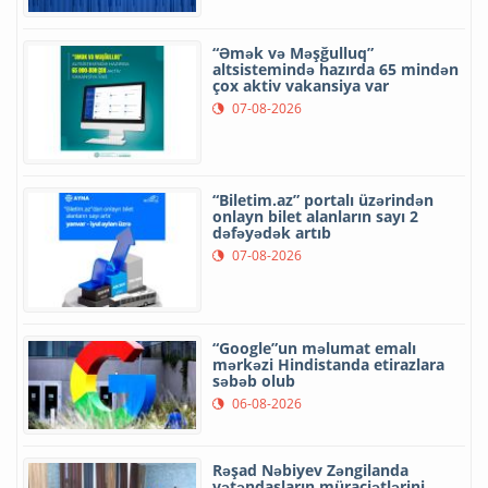
“Əmək və Məşğulluq”
altsistemində hazırda 65 mindən
çox aktiv vakansiya var
07-08-2026
“Biletim.az” portalı üzərindən
onlayn bilet alanların sayı 2
dəfəyədək artıb
07-08-2026
“Google”un məlumat emalı
mərkəzi Hindistanda etirazlara
səbəb olub
06-08-2026
Rəşad Nəbiyev Zəngilanda
vətəndaşların müraciətlərini