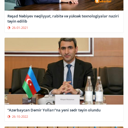
Rəşad Nəbiyev nəqliyyat, rabitə və yüksək texnologiyalar naziri
təyin edilib
26-01-2021
“Azərbaycan Dəmir Yolları”na yeni sədr təyin olundu
26-10-2022