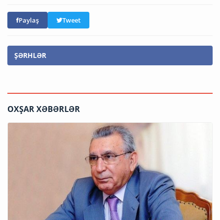
Paylaş
Tweet
ŞƏRHLƏR
OXŞAR XƏBƏRLƏR