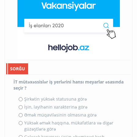
SORĞU
İT mütəxəssislər iş yerlərini hansı meyarlar əsasında
seçir ?
Şirkətin yüksək statusuna görə
İşin, layihənin xarakterinə görə
Əmək müqaviləsinin olmasına görə
Yüksək əmək haqqına, mükafatlara və digər
güzəştlərə görə
Gələcək karyerası üçün əhəmiyyət kəsb