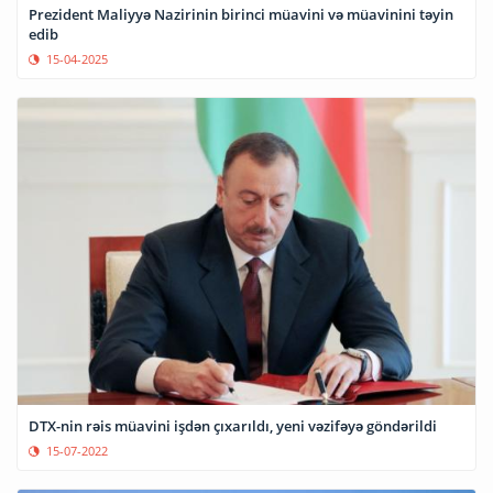
Prezident Maliyyə Nazirinin birinci müavini və müavinini təyin
edib
15-04-2025
DTX-nin rəis müavini işdən çıxarıldı, yeni vəzifəyə göndərildi
15-07-2022