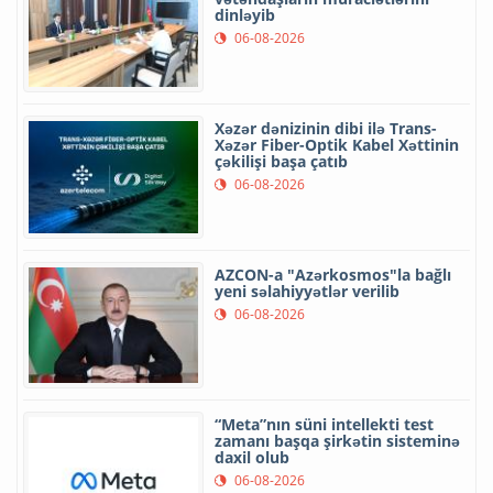
dinləyib
06-08-2026
Xəzər dənizinin dibi ilə Trans-
Xəzər Fiber-Optik Kabel Xəttinin
çəkilişi başa çatıb
06-08-2026
AZCON-a "Azərkosmos"la bağlı
yeni səlahiyyətlər verilib
06-08-2026
“Meta”nın süni intellekti test
zamanı başqa şirkətin sisteminə
daxil olub
06-08-2026