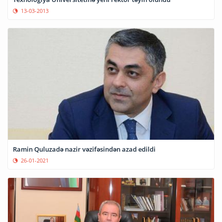
13-03-2013
Ramin Quluzadə nazir vəzifəsindən azad edildi
26-01-2021