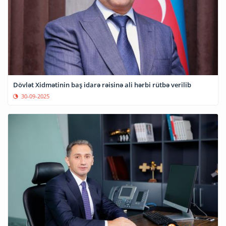
Dövlət Xidmətinin baş idarə rəisinə ali hərbi rütbə verilib
30-09-2025