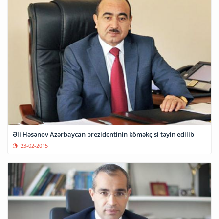
Əli Həsənov Azərbaycan prezidentinin köməkçisi təyin edilib
23-02-2015