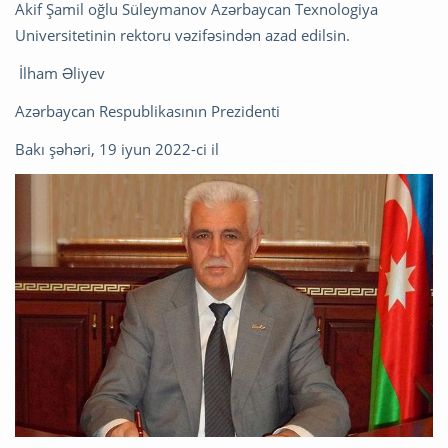
Akif Şamil oğlu Süleymanov Azərbaycan Texnologiya
Universitetinin rektoru vəzifəsindən azad edilsin.
İlham Əliyev
Azərbaycan Respublikasının Prezidenti
Bakı şəhəri, 19 iyun 2022-ci il