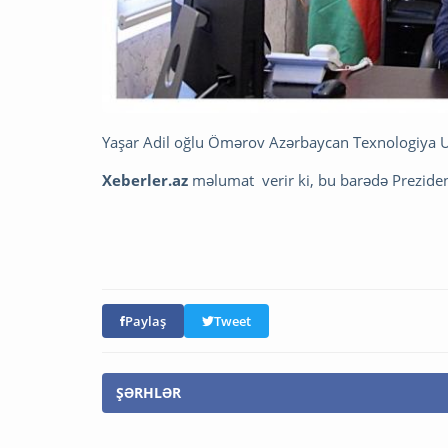
Yaşar Adil oğlu Ömərov Azərbaycan Texnologiya Uni
Xeberler.az
məlumat verir ki, bu barədə Preziden
Paylaş
Tweet
ŞƏRHLƏR