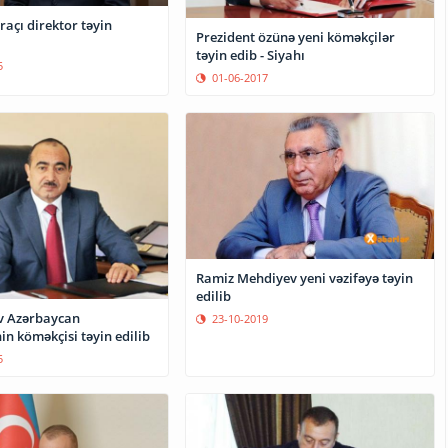
açı direktor təyin
Prezident özünə yeni köməkçilər
təyin edib - Siyahı
5
01-06-2017
Ramiz Mehdiyev yeni vəzifəyə təyin
edilib
v Azərbaycan
23-10-2019
in köməkçisi təyin edilib
5