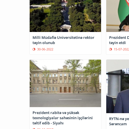
Milli Müdafiə Universitetinə rektor
Prezident D
təyin olunub
təyin etdi
30-06-2022
15-07-202
Prezident rabitə və yüksək
texnologiyalar sahəsinin işçilərini
RYTN-nə yen
təltif edib - Siyahı
Sərəncam