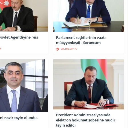
övlət Agentliyinə rəis
Parlament seçkilərinin vaxtı
müəyyənləşdi - Sərəncam
2
28-08-2015
Prezident Administrasiyasında
i nazir təyin olundu-
elektron hökumət şöbəsinə müdir
təyin edildi