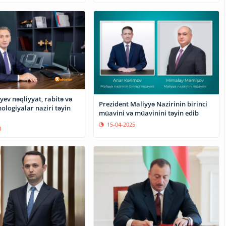
ev nəqliyyat, rabitə və
Prezident Maliyyə Nazirinin birinci
ologiyalar naziri təyin
müavini və müavinini təyin edib
15-04-2025
1