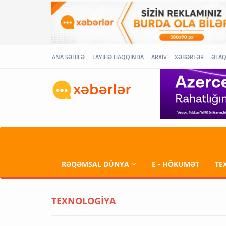
ANA SƏHİFƏ
LAYİHƏ HAQQINDA
ARXİV
XƏBƏRLƏR
ƏLA
RƏQƏMSAL DÜNYA
E - HÖKUMƏT
TE
TEXNOLOGİYA