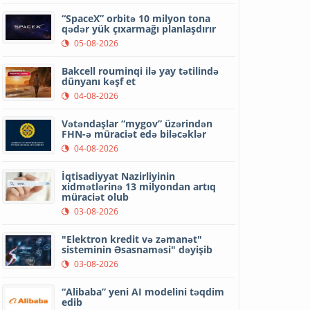
“SpaceX” orbitə 10 milyon tona
qədər yük çıxarmağı planlaşdırır
05-08-2026
Bakcell rouminqi ilə yay tətilində
dünyanı kəşf et
04-08-2026
Vətəndaşlar “mygov” üzərindən
FHN-ə müraciət edə biləcəklər
04-08-2026
İqtisadiyyat Nazirliyinin
xidmətlərinə 13 milyondan artıq
müraciət olub
03-08-2026
"Elektron kredit və zəmanət"
sisteminin Əsasnaməsi" dəyişib
03-08-2026
“Alibaba” yeni AI modelini təqdim
edib