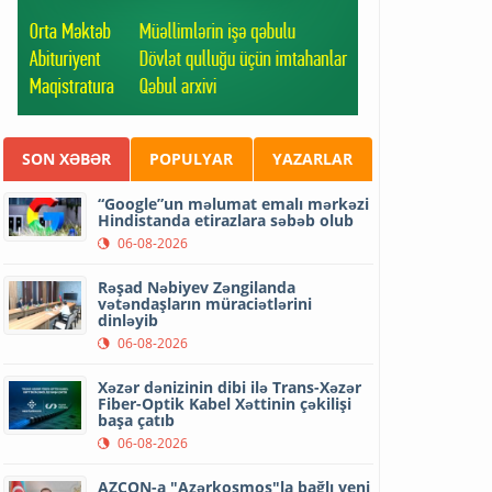
SON XƏBƏR
POPULYAR
YAZARLAR
“Google”un məlumat emalı mərkəzi
Hindistanda etirazlara səbəb olub
06-08-2026
Rəşad Nəbiyev Zəngilanda
vətəndaşların müraciətlərini
dinləyib
06-08-2026
Xəzər dənizinin dibi ilə Trans-Xəzər
Fiber-Optik Kabel Xəttinin çəkilişi
başa çatıb
06-08-2026
AZCON-a "Azərkosmos"la bağlı yeni