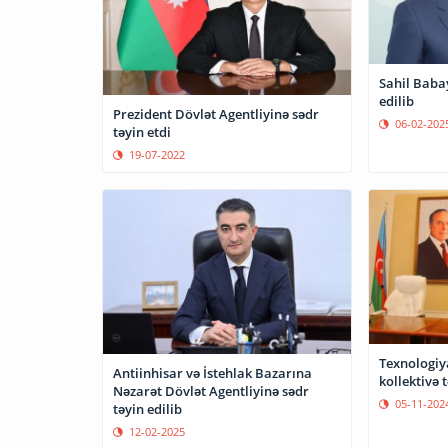
Sahil Babay
edilib
Prezident Dövlət Agentliyinə sədr
06-02-202
təyin etdi
19-07-2022
Texnologiya
Antiinhisar və İstehlak Bazarına
kollektivə 
Nəzarət Dövlət Agentliyinə sədr
05-11-202
təyin edilib
12-02-2025