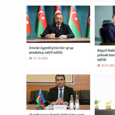
Dövlət Agentliyinin bir qrup
Rəşad Nəbiy
əməkdaşı təltif edilib
yüksək texn
31-12-2024
edilib
26-01-202
“Azərbaycan Dəmir Yolları”na yeni