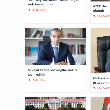
sədr təyin olundu
AZCON-a icr
26-10-2022
olunub
03-03-202
Mikayıl Cabbarov vergilər naziri
təyin edilib
Əli Həsəno
05-12-2017
prezidentin
23-02-201