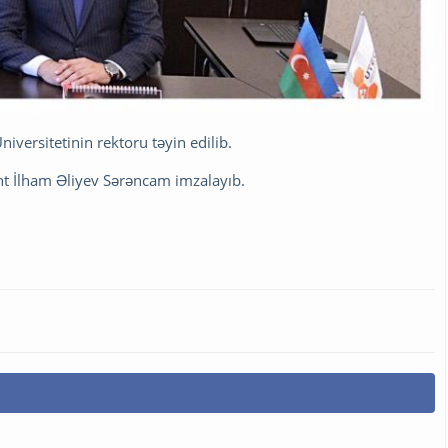
versitetinin rektoru təyin edilib.
t İlham Əliyev Sərəncam imzalayıb.