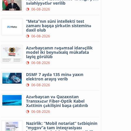
səlahiyyətlər verilib
06-08-2026
“Meta”nın süni intellekti test
zamanı başqa şirkətin sisteminə
daxil olub
06-08-2026
Azərbaycanın rəqəmsal idarəçilik
model iki beynəlxalq mükafata
layiq görülüb
06-08-2026
DSMF 7 ayda 135 minə yaxın
elektron arayış verib
06-08-2026
Azərbaycan və Qazaxıstan
Transxəzər Fiber-Optik Kabel
Xəttinin çəkilişini başa çatdırıb
06-08-2026
Nazirlik: “Mobil notariat” tətbiqinin
“mygov”a tam inteqrasiyası