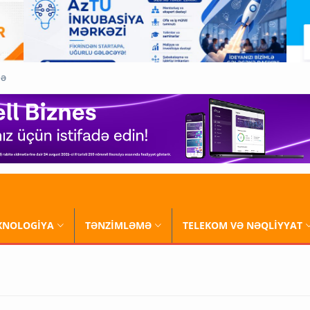
QƏ
XNOLOGİYA
TƏNZİMLƏMƏ
TELEKOM VƏ NƏQLİYYAT