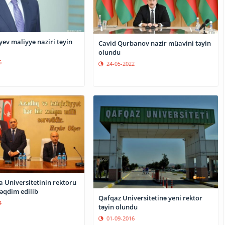
ev maliyyə naziri təyin
Cavid Qurbanov nazir müavini təyin
olundu
5
24-05-2022
 Universitetinin rektoru
təqdim edilib
Qafqaz Universitetinə yeni rektor
4
təyin olundu
01-09-2016