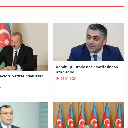
Ramin Quluzadə nazir vəzifəsindən
azad edildi
rektoru vəzifəsindən azad
26-01-2021
2