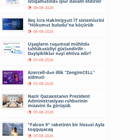
istiqamətində işlər davam etdirilir
06-08-2026
Beş İcra Hakimiyyəti İT sistemlərini
“Hökumət buludu”na köçürüb
06-08-2026
Uşaqların rəqəmsal mühitdə
təhlükəsizliyi gücləndirilir -
Dəyişikliklər nəyi ehtiva edir?
05-08-2026
Azercell-dən illik “ZengimCELL”
xidməti
05-08-2026
Nazir Qazaxıstanın Prezident
Administrasiyası rəhbərinin
müavini ilə görüşüb
05-08-2026
"Falcon 9" raketinin bir hissəsi Ayla
toqquşacaq
05-08-2026