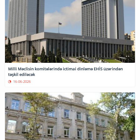
Milli Məclisin komitələrində ictimai dinləmə EHİS üzərindən
təşkil ediləcək
16-06-2026