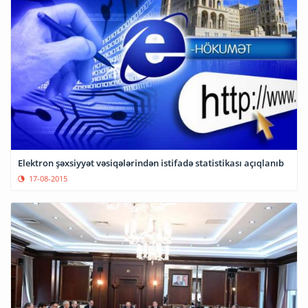
Elektron şəxsiyyət vəsiqələrindən istifadə statistikası açıqlanıb
17-08-2015