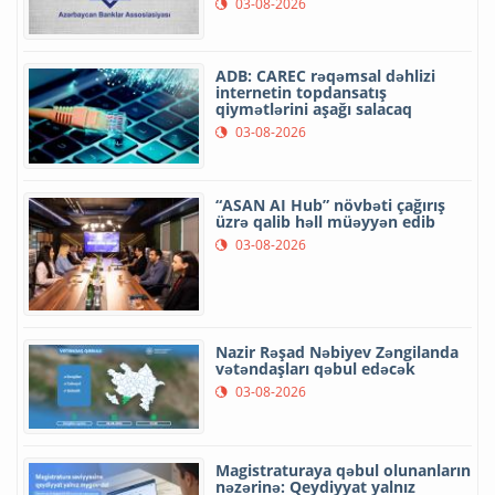
03-08-2026
ADB: CAREC rəqəmsal dəhlizi
internetin topdansatış
qiymətlərini aşağı salacaq
03-08-2026
“ASAN AI Hub” növbəti çağırış
üzrə qalib həll müəyyən edib
03-08-2026
Nazir Rəşad Nəbiyev Zəngilanda
vətəndaşları qəbul edəcək
03-08-2026
Magistraturaya qəbul olunanların
nəzərinə: Qeydiyyat yalnız