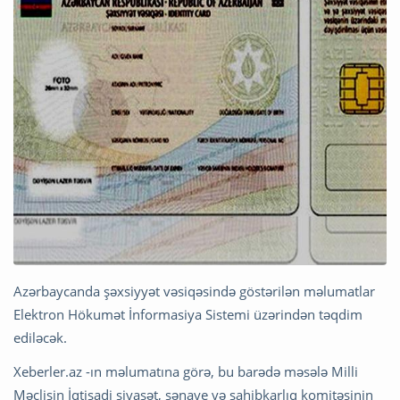
Azərbaycanda şəxsiyyət vəsiqəsində göstərilən məlumatlar
Elektron Hökumət İnformasiya Sistemi üzərindən təqdim
ediləcək.
Xeberler.az -ın məlumatına görə, bu barədə məsələ Milli
Məclisin İqtisadi siyasət, sənaye və sahibkarlıq komitəsinin