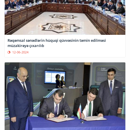
Rəqəmsal sənədlərin hüquqi qüvvəsinin təmin edilməsi
müzakirəyə çıxarılıb
12-06-2024