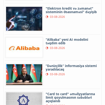
"Elektron kredit və zəmanət"
sisteminin Əsasnaməsi" dəyişib
03-08-2026
“Alibaba” yeni AI modelini
təqdim edib
03-08-2026
“Dənizçilik” informasiya sistemi
yaradılacaq
03-08-2026
"Card to card" əməliyyatlarına
limit qoyulmasının səbəbləri
açıqlanıb