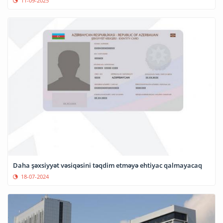
11-09-2025
Daha şəxsiyyət vəsiqəsini təqdim etməyə ehtiyac qalmayacaq
18-07-2024