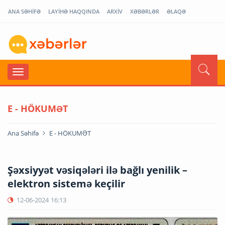
ANA SƏHİFƏ
LAYİHƏ HAQQINDA
ARXİV
XƏBƏRLƏR
ƏLAQƏ
E - HÖKUMƏT
Ana Səhifə
E - HÖKUMƏT
Şəxsiyyət vəsiqələri ilə bağlı yenilik –
elektron sistemə keçilir
12-06-2024
16:13