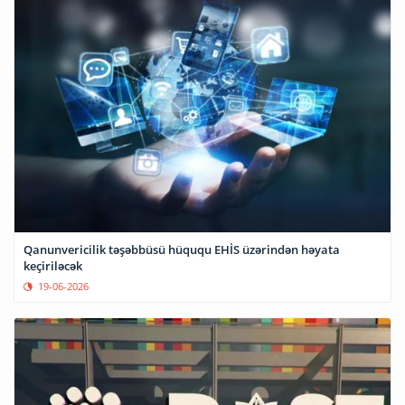
Qanunvericilik təşəbbüsü hüququ EHİS üzərindən həyata
keçiriləcək
19-06-2026