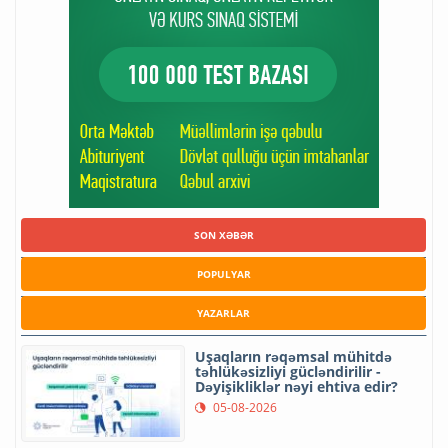
SON XƏBƏR
POPULYAR
YAZARLAR
Uşaqların rəqəmsal mühitdə
təhlükəsizliyi gücləndirilir -
Dəyişikliklər nəyi ehtiva edir?
05-08-2026