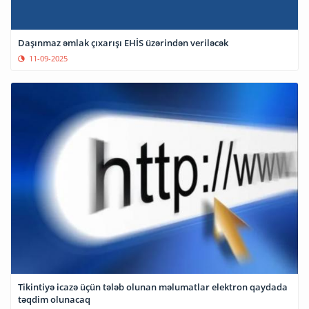
Daşınmaz əmlak çıxarışı EHİS üzərindən veriləcək
11-09-2025
Tikintiyə icazə üçün tələb olunan məlumatlar elektron qaydada
təqdim olunacaq