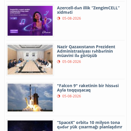
Azercell-dən illik “ZengimCELL”
xidməti
05-08-2026
Nazir Qazaxıstanın Prezident
Administrasiyası rəhbərinin
müavini ilə görüşüb
05-08-2026
"Falcon 9" raketinin bir hissəsi
Ayla toqquşacaq
05-08-2026
“SpaceX” orbitə 10 milyon tona
qədər yük çıxarmağı planlaşdırır