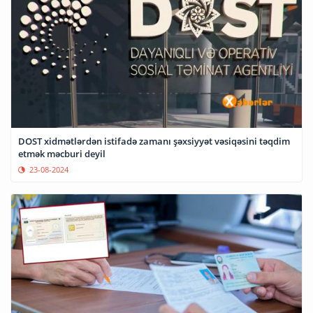
DOST xidmətlərdən istifadə zamanı şəxsiyyət vəsiqəsini təqdim
etmək məcburi deyil
23-08-2024