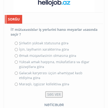
SORĞU
İT mütəxəssislər iş yerlərini hansı meyarlar əsasında
seçir ?
Şirkətin yüksək statusuna görə
İşin, layihənin xarakterinə görə
Əmək müqaviləsinin olmasına görə
Yüksək əmək haqqına, mükafatlara və digər
güzəştlərə görə
Gələcək karyerası üçün əhəmiyyət kəsb
etdiyinə görə
Maraqlı, işgüzar kollektivə görə
NƏTİCƏLƏR