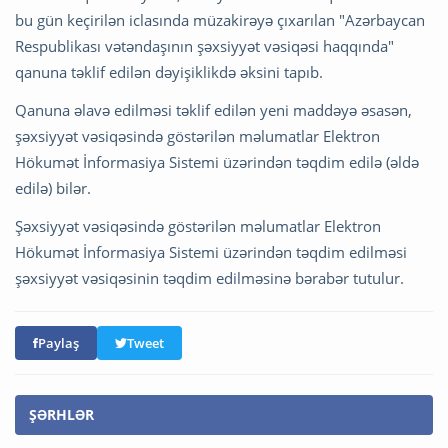
bu gün keçirilən iclasında müzakirəyə çıxarılan "Azərbaycan
Respublikası vətəndaşının şəxsiyyət vəsiqəsi haqqında"
qanuna təklif edilən dəyişiklikdə əksini tapıb.
Qanuna əlavə edilməsi təklif edilən yeni maddəyə əsasən,
şəxsiyyət vəsiqəsində göstərilən məlumatlar Elektron
Hökumət İnformasiya Sistemi üzərindən təqdim edilə (əldə
edilə) bilər.
Şəxsiyyət vəsiqəsində göstərilən məlumatlar Elektron
Hökumət İnformasiya Sistemi üzərindən təqdim edilməsi
şəxsiyyət vəsiqəsinin təqdim edilməsinə bərabər tutulur.
Paylaş
Tweet
ŞƏRHLƏR