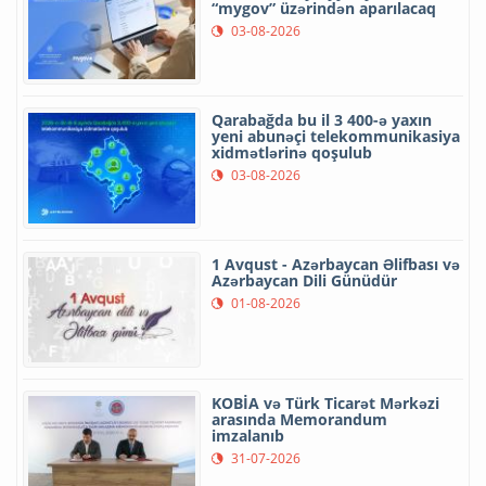
“mygov” üzərindən aparılacaq
03-08-2026
Qarabağda bu il 3 400-ə yaxın
yeni abunəçi telekommunikasiya
xidmətlərinə qoşulub
03-08-2026
1 Avqust - Azərbaycan Əlifbası və
Azərbaycan Dili Günüdür
01-08-2026
KOBİA və Türk Ticarət Mərkəzi
arasında Memorandum
imzalanıb
31-07-2026