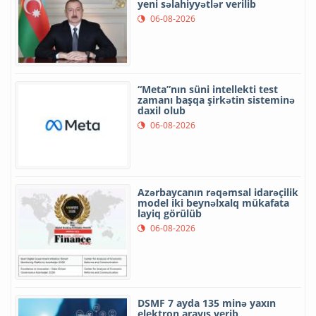
yeni səlahiyyətlər verilib
06-08-2026
“Meta”nın süni intellekti test
zamanı başqa şirkətin sisteminə
daxil olub
06-08-2026
Azərbaycanın rəqəmsal idarəçilik
model iki beynəlxalq mükafata
layiq görülüb
06-08-2026
DSMF 7 ayda 135 minə yaxın
elektron arayış verib