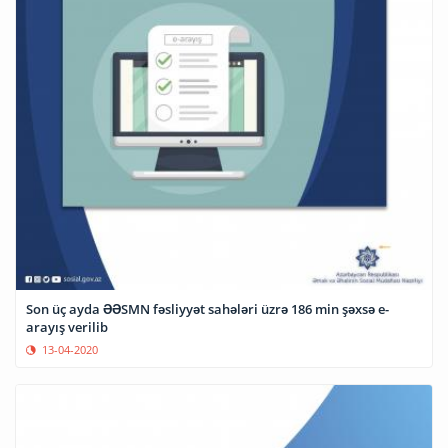
Son üç ayda ƏƏSMN fəsliyyət sahələri üzrə 186 min şəxsə e-
arayış verilib
13-04-2020