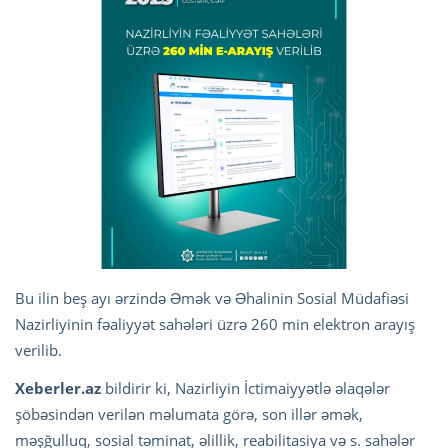
Bu ilin beş ayı ərzində Əmək və Əhalinin Sosial Müdafiəsi
Nazirliyinin fəaliyyət sahələri üzrə 260 min elektron arayış
verilib.
Xeberler.az
bildirir ki, Nazirliyin İctimaiyyətlə əlaqələr
şöbəsindən verilən məlumata görə, son illər əmək,
məşğulluq, sosial təminat, əlillik, reabilitasiya və s. sahələr