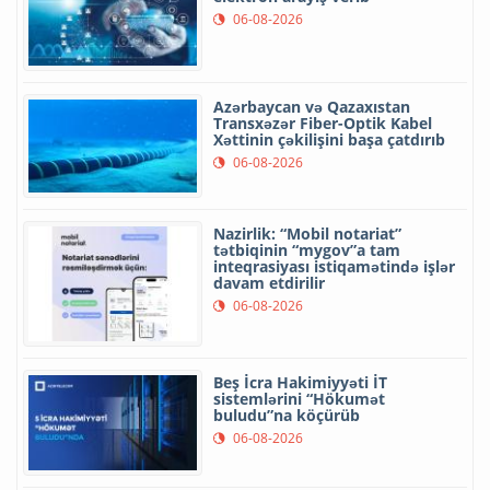
06-08-2026
Azərbaycan və Qazaxıstan
Transxəzər Fiber-Optik Kabel
Xəttinin çəkilişini başa çatdırıb
06-08-2026
Nazirlik: “Mobil notariat”
tətbiqinin “mygov”a tam
inteqrasiyası istiqamətində işlər
davam etdirilir
06-08-2026
Beş İcra Hakimiyyəti İT
sistemlərini “Hökumət
buludu”na köçürüb
06-08-2026