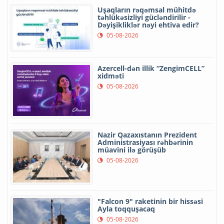
Uşaqların rəqəmsal mühitdə
təhlükəsizliyi gücləndirilir -
Dəyişikliklər nəyi ehtiva edir?
05-08-2026
Azercell-dən illik “ZengimCELL”
xidməti
05-08-2026
Nazir Qazaxıstanın Prezident
Administrasiyası rəhbərinin
müavini ilə görüşüb
05-08-2026
"Falcon 9" raketinin bir hissəsi
Ayla toqquşacaq
05-08-2026