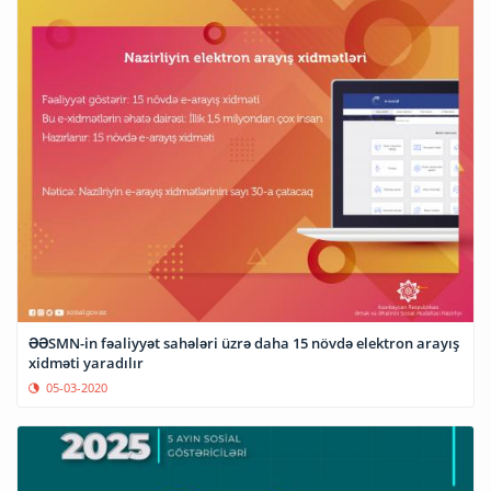
ƏƏSMN-in fəaliyyət sahələri üzrə daha 15 növdə elektron arayış
xidməti yaradılır
05-03-2020