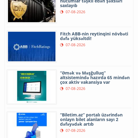
hücumlar təşkil edən şəxsləri
saxlayıb
07-08-2026
Fitch ABB-nin reytinqini növbəti
dəfə yüksəltdi!
07-08-2026
“Əmək və Məşğulluq”
altsistemində hazırda 65 mindən
çox aktiv vakansiya var
07-08-2026
“Biletim.az” portalı üzərindən
onlayn bilet alanların sayı 2
dəfəyədək artıb
07-08-2026