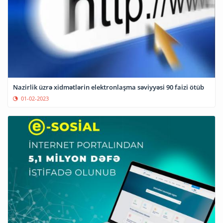
Nazirlik üzrə xidmətlərin elektronlaşma səviyyəsi 90 faizi ötüb
01-02-2023