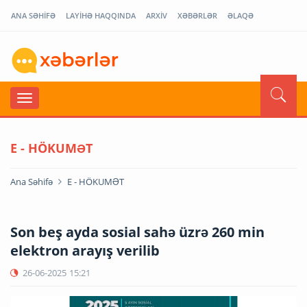
ANA SƏHİFƏ
LAYİHƏ HAQQINDA
ARXİV
XƏBƏRLƏR
ƏLAQƏ
E - HÖKUMƏT
Ana Səhifə
E - HÖKUMƏT
Son beş ayda sosial sahə üzrə 260 min
elektron arayış verilib
26-06-2025
15:21