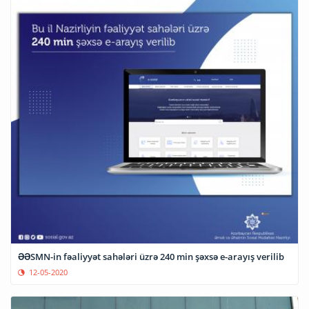
ƏƏSMN-in fəaliyyət sahələri üzrə 240 min şəxsə e-arayış verilib
12-05-2020