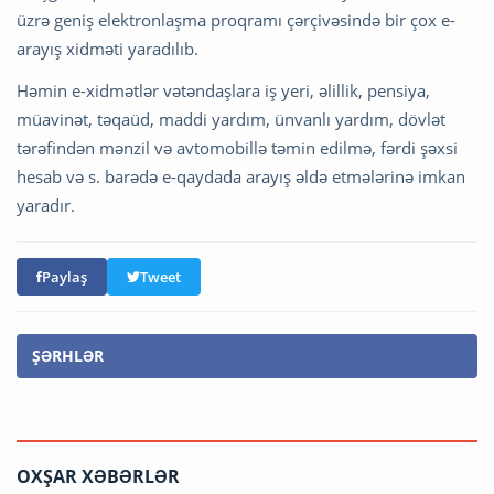
üzrə geniş elektronlaşma proqramı çərçivəsində bir çox e-
arayış xidməti yaradılıb.
Həmin e-xidmətlər vətəndaşlara iş yeri, əlillik, pensiya,
müavinət, təqaüd, maddi yardım, ünvanlı yardım, dövlət
tərəfindən mənzil və avtomobillə təmin edilmə, fərdi şəxsi
hesab və s. barədə e-qaydada arayış əldə etmələrinə imkan
yaradır.
Paylaş
Tweet
ŞƏRHLƏR
OXŞAR XƏBƏRLƏR