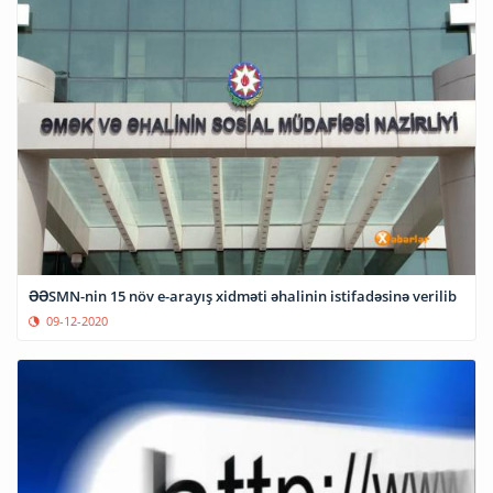
ƏƏSMN-nin 15 növ e-arayış xidməti əhalinin istifadəsinə verilib
09-12-2020