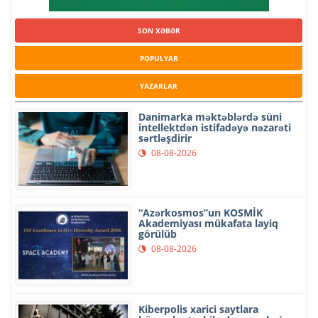
SON XƏBƏR
POPULYAR
YAZARLAR
Danimarka məktəblərdə süni
intellektdən istifadəyə nəzarəti
sərtləşdirir
08-08-2026
“Azərkosmos”un KOSMİK
Akademiyası mükafata layiq
görülüb
08-08-2026
Kiberpolis xarici saytlara